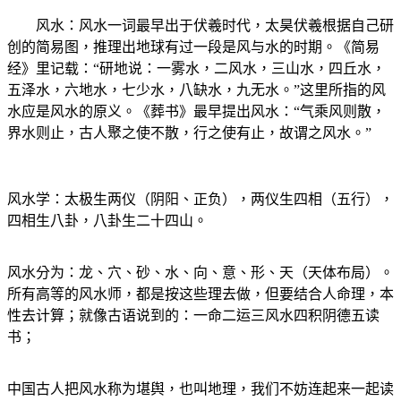
风水：风水一词最早出于伏羲时代，太昊伏羲根据自己研
创的简易图，推理出地球有过一段是风与水的时期。《简易
经》里记载：“研地说：一雾水，二风水，三山水，四丘水，
五泽水，六地水，七少水，八缺水，九无水。”这里所指的风
水应是风水的原义。《葬书》最早提出风水：“气乘风则散，
界水则止，古人聚之使不散，行之使有止，故谓之风水。”
风水学：太极生两仪（阴阳、正负），两仪生四相（五行），
四相生八卦，八卦生二十四山。
风水分为：龙、穴、砂、水、向、意、形、天（天体布局）。
所有高等的风水师，都是按这些理去做，但要结合人命理，本
性去计算；就像古语说到的：一命二运三风水四积阴德五读
书；
中国古人把风水称为堪舆，也叫地理，我们不妨连起来一起读