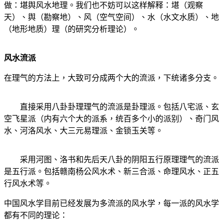
做：堪舆风水地理。我们也不妨可以这样解释：堪（观察
天）、舆（勘察地）、风（空气空间）、水（水文水质）、地
（地形地质）理（的研究分析理论）。
风水流派
在理气的方法上，大致可分成两个大的流派，下统诸多分支。
直接采用八卦卦理理气的流派是卦理派。包括八宅派、玄
空飞星派（内有六个大的派系，统百多个小的派别）、奇门风
水、河洛风水、大三元易理派、金锁玉关等。
采用河图、洛书和先后天八卦的阴阳五行原理理气的流派
是五行派。包括赣南杨公风水术、新三合派、命理风水、正五
行风水术等。
中国风水学目前已经发展为多流派的风水学，每一派的风水学
都有不同的理论：