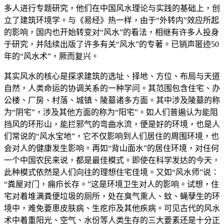
多人进行专题研究，他们在中国风水理论与实践的基础上，创
立了建筑环境学。与《易经》热一样，由于“外转内”效应所起
的影响，国内也开始转变对“风水”的看法，相继有许多人投身
于研究，并陆续出版了许多有关“风水”的专著。已销声匿迹50
年的“风水术”，厥而复兴。
其实风水的核心是探求建筑的选址、择地、方位、布局与天道
自然，人类命运的协调关系的一种学问。其范围包含住宅、办
公楼、厂房、村落、城镇、陵墓诸多方面。其中涉及陵墓的称
为“阴宅”，涉及其他方面的称为“阳宅”。如人们普遍认为能阻
挡风的环形山，能拦邪气的弯曲水流，便是好的环境，也是人
们常说的“风水宝地”，它不仅影响到人们居住的周围环境，也
会对人的健康发生影响。再如“背山面水”的居住环境，对任何
一个中国农民来说，都是最佳模式。即使在科学发达的今天，
此种模式依然是人们向往的理想住宅佳境。又如“风水师”说：
“粪屋对门，痈疖长存。”这是环境卫生对人的影响。试想，住
宅对着堆满粪便垃圾的厕所，处在臭气熏人、蚊、蝇孽生的环
境中，难免要患皮肤病、生疙疖及其他疾病。可见古代的风水
术中着重阳光、空气、水份等人类生存的三大要素还是十分正