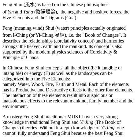
Feng Shui (風水) is based on the Chinese philosophies
of
Yin
and
Yang
(陰陽理論)
,
the negative and positive forces, the
Five Elements and the Trigrams (Gua).
Feng (meaning wind) Shui (water) principles actually originated
from I-Ching (or Yi-Ching 易經), i.e. the "Book of Changes". It
describes the relationships (corelativity concept) and harmonies
amongst the heaven, earth and the mankind. Its concept is also
supported by the modern physics sciences of Corelativity &
Principle of Chaos.
In Chinese Feng Shui concepts, all the object (be it tangible or
intangible) or energy (E) as well as the landscapes can be
categorized into the Five Elements:
namely Water, Wood, Fire, Earth and Metal. Each of the elements
has its Productive and Destructive effects to the other four elements.
The interaction of these elements result into auspicious or
inauspicious effects to the relevant mankind, family member and the
environment.
A mastery Feng Shui practitioner MUST have a very strong
knowledge in traditional Feng Shui and
Yi-Jing
(The Book of
Changes) theories. Without in-depth knowledge of
Yi-Jing
, one
cannot fully understand Feng Shui because the best Feng Shui