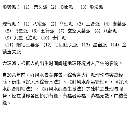
形势派：（1） 峦头派（2）形象派 （3）形法派
理气派：（1）八宅派 （2）命理派 （3）三合派 （4）翻卦派
（5）飞星派 （6）五行派 （7）玄空大卦派 （8）八卦派
（9）九星飞泊派 （10）奇门派
（11）阳宅三要派 （12）廿四山头派 （13）星宿派 （14）金
锁玉关派
命理派：根据人的出生时间阐述地理环境对人产生的影响。
自20余年前，好风水去芜存菁，综合各大门派理论与实践经
验，衍生《好风水综合水法》、《好风水命运管理》，《好风
水综合阴宅法》，《好风水综合生基法》等独特之处理与服
务，经在世界各国协助有缘、有福者添福、造福无数，广结善
缘。