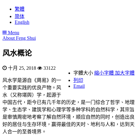
繁體
简体
English
Menu
About Feng Shui
风水概论
十月 25, 2018
33122
字體大小
縮小字體
加大字體
风水学是源自《周易》的一
列印
Email
个重要实践的优良产物。风
水（又称堪舆）学，起源于
中国古代，距今已有几千年的历史，是一门综合了哲学、地理
学、生态学、建筑学和心理学等多种学科的自然科学，其宗旨
是审慎周密地考察了解自然环境，顺应自然的同时，创造出良
好的居住与生存环境，赢得最佳的天时、地利与人和，达到天
人合一的至善境界。