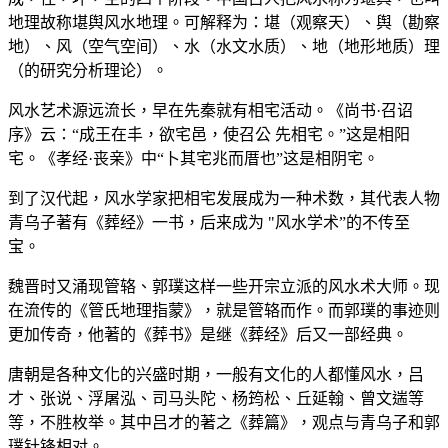
地理故称堪舆风水地理。可解释为：堪（观察天）、舆（勘察
地）、风（空气空间）、水（水文水质）、地（地形地质）理
（的研究分析理论）。
风水艺术源远流长，早在先秦就有相宅活动。《尚书·召诏
序》云：“成王在丰，欲宅邑，使召公 先相宅。”这是相阳
宅。《孝经·丧亲》中“卜其宅兆而厝也”这是相阴宅。
到了汉代起，风水学家把相宅发展成为一种术数，其代表人物
青乌子著有《葬经》一书，后来成为 "风水学术”的不传至
宝。
魏晋时又涌现管辂、郭璞这样一些开宗立派的风水术大师。现
在流传的《管氏地理指蒙》，就是管辂而作。而郭璞的事迹则
更加传奇，他著的《葬书》是继《葬经》后又一部经典。
唐朝是各种文化的兴盛时期，一般有文化的人都懂风水，吕
才、张说、浮屠泓、司马头陀、杨筠松、丘延翰、曾文遄等
等，不胜枚举。其中吕才的著之《葬篇》，观点与青乌子和郭
璞针锋相对。