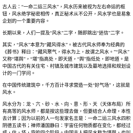
古人云：“一命二运三风水”，风水历来被视为左右命运的枢
钮，风水绝学秘密相传，真正秘术从不公开，风水学也是易象
企划的一个重要内容。
长期以来，人们一提及“风水”二字，随即跳出“迷信”二字。
其实，“风水”本意为“藏风得水”。被古代风水师奉为经典的
《葬书》释曰：“藏风聚气，得水为上，故谓之风水。”“风水”
又称“堪舆”，“堪”指高处，即天道，“舆”指低处，即地道。是
中国古代的有关住宅、村镇及城市建筑以及墓地选择和规划设
计的一门学问。
在中国传统建筑中，千方百计寻求营造一处“好气场”，这就是
风水。
风水分为：龙、穴、砂、水、向、意、形、天（天体布局）所
有高等的风水师，都是按这些理去做，但要结合人命理，本性
去计算；因为以前的人一句发家名言是：一命二运三风水四积
阴德五读书；禅师潘国静曰：宇宙任何物质都在变化，都经过
成，住，坏，空的四个阶段。中国古人把风水称为堪舆，也叫