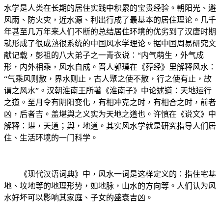
水学是人类在长期的居住实践中积累的宝贵经验。朝阳光、避
风雨、防火灾，近水源、利出行成了最基本的居住理论。几千
年甚至几万年来人们不断的总结居住环境的优劣到了汉唐时期
就形成了很成熟很系统的中国风水学理论。据中国周易研究文
献记载，彭祖的八大弟子之一青衣说：“内气萌生，外气成
形，内外相乘，风水自成。晋人郭璞在《葬经》里解释风水：
“气乘风则散，界水则止，古人聚之使不散，行之使有止，故
谓之风水”。汉朝淮南王所著《淮南子》中论述道：天地运行
之道。至月令有阴阳变化，有相冲克之时，有相合之时，前者
凶，后者吉。盖堪舆之义实为天地之道也。许慎在《说文》中
解释：堪，天道；舆，地道。其实风水学就是研究指导人们居
住、生活环境的一门科学。
《现代汉语词典》中，风水一词是这样定义的：指住宅基
地、坟地等的地理形势，如地脉，山水的方向等。人们认为风
水好坏可以影响其家庭、子女的盛衰吉凶。