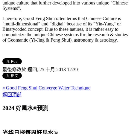
unique culture that further developed into various unique "Chinese
Systems".
Therefore, Good Feng Shui often terms that Chinese Culture is
"multi-dimensional" and "digital" because of its "Yin-Yang" or
Binarycoded concept. Due to these natures, it is rather easy to
computerize the unique Chinese systems for the research & studies
of Geomantic (Yi-Jing & Feng Shui), astronomy & astrology.
最後修改於 週四, 25 十月 2018 12:39
« Good Feng Shui Converge Water Technique
返回頂部
2024 好風水®預測
光华日报每周好風水®