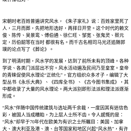
宋朝时老百姓普遍讲究风水，《朱子家礼》说：百姓家里死了
人，三月而葬，先把地形选好，再择日开茔。这个时代的赖文
俊、陈传、吴景鸾、傅伯通、徐仁旺、邹宽、张鬼灵、蔡元
定，历伯韶等在当时 都很有名。而千古名相司马光还追随郭
璞的论点写了《葬论》。
到了明清时期，风水学的发展，达到了前所未有的顶峰。各种
学说、各类门派层出不穷。风水活动遍及民间乃至皇室。皇帝
的青睐促使风水理论“正统化”，官方组织众多才子，编辑了大
型丛书《永乐大典》、《四库全书》、《古今图书集成》，其
中都收录了大量的风水理论。两大派别即形法派和理法派逐渐
形成。
“风水”伴随中国传统建筑与选址两千余裁，一度因其有迷信色
彩，被国人当成糟粕，为上层人士所不齿。令人感慨的是：
“风水”却早于70年代在欧美为有识之士所瞩目：美国、加拿
大、澳大利亚及港、澳、台等国家和地区兴起“风水热”，有许