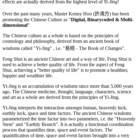
effects are actually derived from the highest level of
Yi-Jing
!
Over the past many years, Master Kenny Hoo (許鴻方) has been
promoting the Chinese Culture as "
Digital, Binarycoded & Multi-
dimensional
"
The Chinese culture as a whole is based on the principles of
cosmology and philosophy, derived from an ancient book of
wisdoms called "Yi-Jing" , i.e. "易經 - The Book of Changes".
Feng Shui is an ancient Chinese art and a way of life. Feng Shui is
used to achieve a better quality of life. From the aspect of Feng
Shui, achieving a "better quality of life" is to promote a healthier,
happier and wealthier life.
Yi-Jing is an accumulation of wisdoms since more than 5,000 years
ago. The Chinese medicine, thought, language, characters, science
and art as a whole are derived from the principles of Yi-Jing.
Yi-Jing interprets the interaction amongst human, heavenly luck,
earthly luck, space and time factors. The ancient Chinese wisdoms
parameterized the time factor into two parameters, i.e. the "Heavenly
Stem" and "Earthly Branch". It is actually a functional coordination
process that quantifies time, space and event factors. The
quantification of time, space and event factors brought into a very