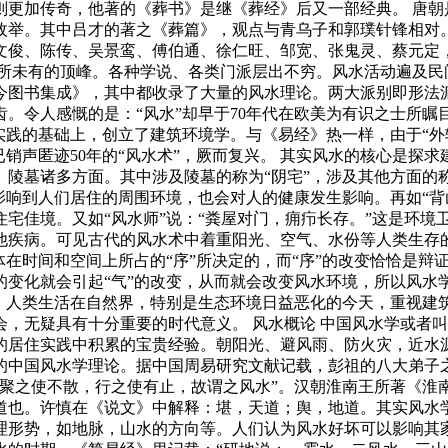
则更加传奇，他著的《葬书》是继《葬经》后又一部经典。 唐朝
枚举。其中吕才的著之《葬篇》，观点与青乌子和郭璞针锋相对。
文俊、陈传、吴景鸾、傅伯通、徐仁旺、邹宽、张鬼灵、蔡元定，
所未有的顶峰。各种学说、各类门派层出不穷。风水活动遍及民
图书集成》，其中都收录了大量的风水理论。两大派别即形法派
。令人感慨的是：“风水”却早于70年代在欧美为有识之士所
实践的基础上，创立了建筑环境学。与《易经》热一样，由于“外
已销声匿迹50年的“风水术”，厥而复兴。 其实风水的核心是探
陵墓诸多方面。其中涉及陵墓的称为“阴宅”，涉及其他方面的称
影响到人们居住的周围环境，也会对人的健康发生影响。再如“背
宅佳境。又如“风水师”说：“粪屋对门，痈疖长存。”这是环境
疾病。可见古代的风水术中着重阳光、空气、水份等人类生存的三
体在时间和空间上所占的“序”所决定的，而“序”的改变恰恰是
变化就会引起“气”的改变，从而就会改变风水环境，所以风水
。人类生活在自然界，特别是生态环境日益恶化的今天，重视建筑
，无疑具有十分重要的时代意义。 风水概论 中国风水学或者
的居住实践中积累的宝贵经验。朝阳光、避风雨、防火灾，近水
的中国风水学理论。据中国周易研究文献记载，彭祖的八大弟子
人聚之使不散，行之使有止，故谓之风水”。汉朝淮南王所著《淮
道也。许慎在《说文》中解释：堪，天道；舆，地道。其实风水学
理形势，如地脉，山水的方向等。人们认为风水好坏可以影响其家