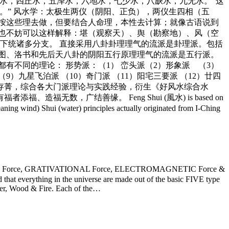
水，四丘水，五泽水，六地水，七少水，八缺水，九无水。”这
。” 风水学：太极生两仪（阴阳、正负），两仪生四相（五
按这些理去做，但要结合人命理，本性去计算；就像古语说到
也不妨可以这样解释：堪（观察天）、舆（勘察地）、风（空
下统诸多分支。 直接采用八卦卦理理气的流派是卦理派。包括
图、洛书和先后天八卦的阴阳五行原理理气的流派是五行派。
不同的理论： 形势派：（1） 峦头派（2）形象派 （3）
（9）九星飞泊派 （10）奇门派 （11）阳宅三要派 （12）廿四
去芜存菁，综合各大门派理论与实践经验，衍生《好风水综合水
，广结善缘。 Feng Shui (風水) is based on
ing wind) Shui (water) principles actually originated from I-Ching
rce, WEAK Force, GRATIVATIONAL Force, ELECTROMAGNETIC Force &
that everything in the universe are made out of the basic FIVE type
ater, Wood & Fire. Each of the…