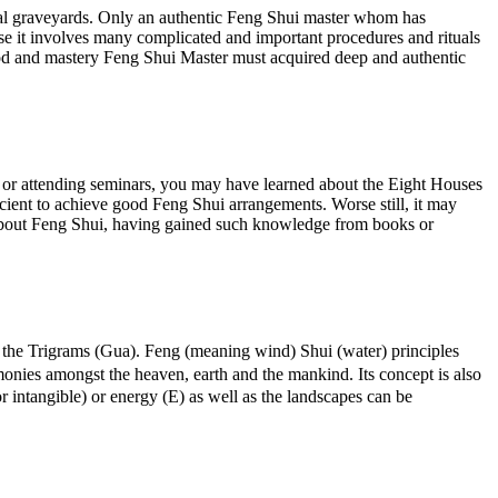
ral graveyards. Only an authentic Feng Shui master whom has
se it involves many complicated and important procedures and rituals
 good and mastery Feng Shui Master must acquired deep and authentic
s or attending seminars, you may have learned about the Eight Houses
ient to achieve good Feng Shui arrangements. Worse still, it may
 about Feng Shui, having gained such knowledge from books or
he Trigrams (Gua). Feng (meaning wind) Shui (water) principles
monies amongst the heaven, earth and the mankind. Its concept is also
r intangible) or energy (E) as well as the landscapes can be