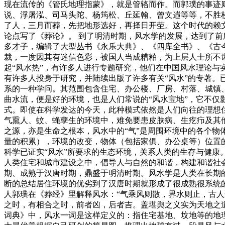
现在流传的《管氏地理指蒙》，就是管辂而作。而郭璞的事迹
说、浮屠泓、司马头陀、杨筠松、丘延翰、曾文遄等等，不胜
了人，三月而葬，先把地形选好，再择日开茔。这个时代的赖
论点写了《葬论》。 到了明清时期，风水学的发展，达到了前
多才子，编辑了大型丛书《永乐大典》、《四库全书》、《古今
裁，一度因其有迷信色彩，被国人当成糟粕，为上层人士所不齿
起“风水热”，有许多人进行专题研究，他们在中国风水理论与
有许多人投身于研究，并陆续出版了许多有关“风水”的专著。
系的一种学问。其范围包含住宅、办公楼、厂房、村落、城镇、
曲水流，便是好的环境，也是人们常说的“风水宝地”，它不仅
式。即使在科学发达的今天，此种模式依然是人们向往的理想住
气熏人、蚊、蝇孽生的环境中，难免要患皮肤病、生疙疖及其他
之源，亦是生命之根本，风水中的“气”是周围环境中的各个物
量的积累），环境的改变，物体（包括家俱、办公桌等）位置的
科学已证实“风水”所要求的生态环境，关系人类的生存与健康
人类住宅和城市建设之中，倡导人与自然的和谐，构建和谐社会
期、成熟于汉唐时期，鼎盛于明清时期。风水学是人类在长期
断的总结居住环境的优劣到了汉唐时期就形成了很成熟很系统
人郭璞在《葬经》里解释风水：“气乘风则散，界水则止，古
之时，有相合之时，前者凶，后者吉。盖堪舆之义实为天地之
词典》中，风水一词是这样定义的：指住宅基地、坟地等的地