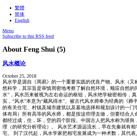
繁體
简体
English
Menu
Subscribe to this RSS feed
About Feng Shui (5)
风水概论
October 25, 2018
风水学是源自《周易》的一个重要实践的优良产物。风水（又
然科学，其宗旨是审慎周密地考察了解自然环境，顺应自然的
水”，风水历来被视为左右命运的枢钮，风水绝学秘密相传，真
实，“风水”本意为“藏风得水”。被古代风水师奉为经典的《葬书
的有关住宅、村镇及城市建筑以及墓地选择和规划设计的一门学
体布局）所有高等的风水师，都是按这些理去做，但要结合人
都经过成，住，坏，空的四个阶段。中国古人把风水称为堪舆
理（的研究分析理论）。 风水艺术源远流长，早在先秦就有相宅
宅。 到了汉代起，风水学家把相宅发展成为一种术数，其代表