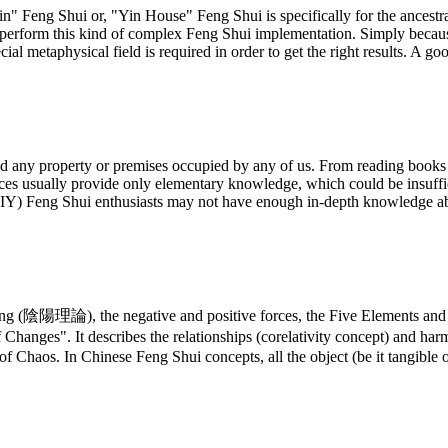
n" Feng Shui or, "Yin House" Feng Shui is specifically for the ancest
to perform this kind of complex Feng Shui implementation. Simply becau
ial metaphysical field is required in order to get the right results. A
, and any property or premises occupied by any of us. From reading book
ces usually provide only elementary knowledge, which could be insuffic
" (DIY) Feng Shui enthusiasts may not have enough in-depth knowledge
ng (陰陽理論), the negative and positive forces, the Five Elements and t
Changes". It describes the relationships (corelativity concept) and har
f Chaos. In Chinese Feng Shui concepts, all the object (be it tangible o