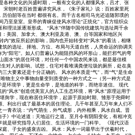
是各种文化的兴盛时期，一般有文化的人都懂风水，吕才、张
 宋朝时老百姓普遍讲究风水，《朱子家礼》说：百姓家里死
历伯韶等在当时 都很有名。而千古名相司马光还追随郭璞的
间乃至皇室。皇帝的青睐促使风水理论“正统化”，官方组织众
和理法派逐渐形成。 “风水”伴随中国传统建筑与选址两千余
瞩目：美国、加拿大、澳大利亚及港、澳、台等国家和地区兴
转内”效应所起的影响，国内也开始转变对“风水”的看法，相继
求建筑的选址、择地、方位、布局与天道自然，人类命运的协调关
为“阳宅”。如人们普遍认为能阻挡风的环形山，能拦邪气的弯
山面水”的居住环境，对任何一个中国农民来说，都是最佳模
卫生对人的影响。试想，住宅对着堆满粪便垃圾的厕所，处在臭
大要素还是十分正确的。 风水的本质是“气”，而“气”是生命
辩证唯物主义中事物由量变到质变的一种方式之一（另一种方式是
学是环境学，更是生命学，是地道的科学，而绝非迷信。 现代
的“风水”创造优美宜人的人工生态环境，将“风水”原理运用于
叫堪舆学，现在称居住环境学，起源于原始时期、雏形于尧舜时
源、利出行成了最基本的居住理论。几千年甚至几万年来人们不
之一青衣说：“内气萌生，外气成形，内外相乘，风水自成。晋
南子》中论述道：天地运行之道。至月令有阴阳变化，有相冲克
就是研究指导人们居住、生活环境的一门科学。 《现代汉语
庭、子女的盛衰吉凶。 风水：风水一词最早出于伏羲时代，