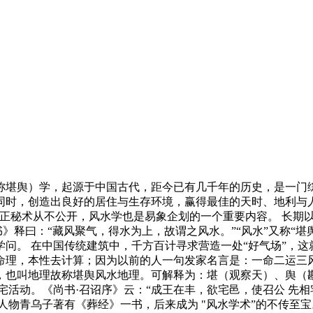
称堪舆）学，起源于中国古代，距今已有几千年的历史，是一门
同时，创造出良好的居住与生存环境，赢得最佳的天时、地利与人
正秘术从不公开，风水学也是易象企划的一个重要内容。 长期以来
》释曰：“藏风聚气，得水为上，故谓之风水。”“风水”又称“堪
问。 在中国传统建筑中，千方百计寻求营造一处“好气场”，这
命理，本性去计算；因为以前的人一句发家名言是：一命二运三
，也叫地理故称堪舆风水地理。可解释为：堪（观察天）、舆（
活动。《尚书·召诏序》云：“成王在丰，欲宅邑，使召公 先相
人物青乌子著有《葬经》一书，后来成为 "风水学术”的不传至