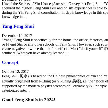
Unveil the Secrets of Yin House (Ancestral Graveyard) Feng Shui "Yi
acquired the highest Feng Shui skill and on site experiences is able 
during the Yin Feng Shui consultation. In-depth knowledge in this spec
knowledge in…
Yang Feng Shui
December 19, 2017
"Yang" Feng Shui is specifically for the home, the office, factories
or Flying Star or any other schools of Feng Shui. However, such sour
create negative or worse-than-before effects! Most "do-it-yourself
seminars. What you have already learned…
Concept
October 12, 2017
Feng Shui (風水) is based on the Chinese philosophies of Yin and Ya
actually originated from I-Ching (or Yi-Ching 易經), i.e. the "Book of 
supported by the modern physics sciences of Corelativity & Principle o
categorized into…
Good Feng Shui® in 2024!