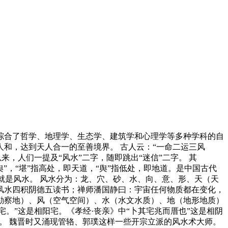
综合了哲学、地理学、生态学、建筑学和心理学等多种学科的自
和，达到天人合一的至善境界。 古人云：“一命二运三风
，人们一提及“风水”二字，随即跳出“迷信”二字。 其
舆”，“堪”指高处，即天道，“舆”指低处，即地道。是中国古代
就是风水。 风水分为：龙、穴、砂、水、向、意、形、天（天
风水四积阴德五读书；禅师潘国静曰：宇宙任何物质都在变化，
勘察地）、风（空气空间）、水（水文水质）、地（地形地质）
宅。”这是相阳宅。《孝经·丧亲》中“卜其宅兆而厝也”这是相阴
宝。 魏晋时又涌现管辂、郭璞这样一些开宗立派的风水术大师。