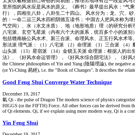
太昊伏羲根据自己研创的简易图，推理出地球有过一段是风与
里所指的风水应是风水的原义。《葬书》最早提出风水：“气乘
行），四相生八卦，八卦生二十四山。 风水分为：龙、穴、
的：一命二运三风水四积阴德五读书； 中国古人把风水称为
气空间）、水（水文水质）、地（地形地质）理（的研究分析理
八宅派、玄空飞星派（内有六个大的派系，统百多个小的派别
包括赣南杨公风水术、新三合派、命理风水、正五行风水术等。
形法派 理气派：（1）八宅派 （2）命理派 （3）三合派 （4）翻
山头派 （13）星宿派 （14）金锁玉关派 命理派：根据人
法》、《好风水命运管理》，《好风水综合阴宅法》，《好风水综合生基
the Chinese philosophies of Yin and Yang (陰陽理論), the negative and p
(or Yi-Ching 易經), i.e. the "Book of Changes". It describes the relat
Good Feng Shui Converge Water Technique
December 19, 2017
氣 Qi - the pulse of Dragon The modern science of physics cat
HIGGS (or the FIFTH) Force. All other forces can be derived from the
of Qi elements. Qi, if we explain using more modern way, Qi is a co
Yin Feng Shui
December 19, 2017