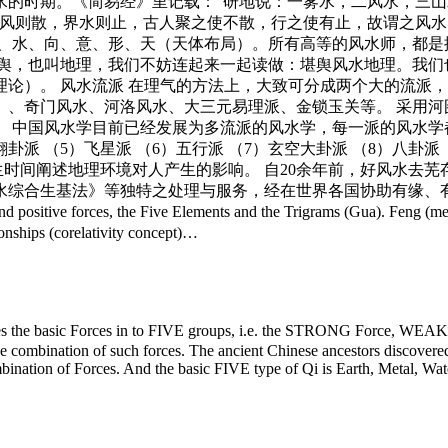
水的时期。《简易经》里记载：“研地说：一雾水，二风水，三山
风则散，界水则止，古人聚之使不散，行之使有止，故谓之风水
砂、水、向、意、形、天（天体布局）。所有高等的风水师，都是
堪舆，也叫地理，我们不妨连起来一起读做：堪舆风水地理。我们
论）。 风水流派 在理气的方法上，大致可分成两个大的流派，
）、奇门风水、河洛风水、大三元易理派、金锁玉关等。 采用河
 中国风水学目前已经发展为多流派的风水学，每一派的风水学都有
卦派 （5）飞星派 （6）五行派 （7）玄空大卦派 （8）八卦派 
的出生时间阐述地理环境对人产生的影响。 自20余年前，好风水
法》等独特之处理与服务，经在世界各国协助有缘、有福者添福、造福无数
ositive forces, the Five Elements and the Trigrams (Gua). Feng (mean
ionships (corelativity concept)…
egorizes the basic Forces in to FIVE groups, i.e. the STRONG Fo
 combination of such forces. The ancient Chinese ancestors discovered 
mbination of Forces. And the basic FIVE type of Qi is Earth, Metal, W