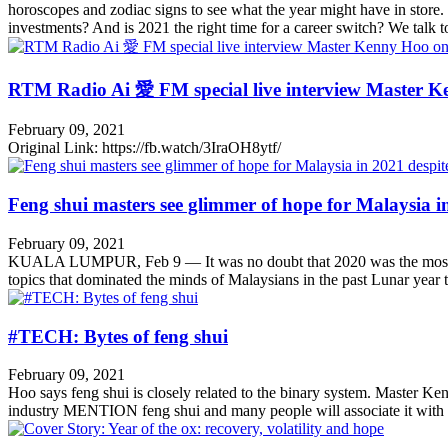
horoscopes and zodiac signs to see what the year might have in store
investments? And is 2021 the right time for a career switch? We talk
RTM Radio Ai 愛 FM special live interview Master K
February 09, 2021
Original Link: https://fb.watch/3IraOH8ytf/
Feng shui masters see glimmer of hope for Malaysia i
February 09, 2021
KUALA LUMPUR, Feb 9 ― It was no doubt that 2020 was the most diffi
topics that dominated the minds of Malaysians in the past Lunar year
#TECH: Bytes of feng shui
February 09, 2021
Hoo says feng shui is closely related to the binary system. Master Ke
industry MENTION feng shui and many people will associate it with 