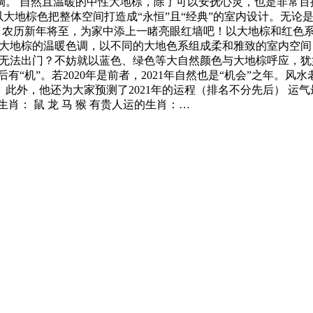
调。 自然且温暖的中性大地棕，除了可以安抚心灵，也是非常百
olors 以大地棕色把整体空间打造成“永恒”且“经典”的室内设
 Colors 农历新年将至，为家中添上一睹亮眼红墙吧！以大地棕
ors 延续大地棕的温暖色调，以不同的大地色系组成柔和雅致的室
rs 想要亲近大自然却无法出门？不妨就以蓝色、绿色等大自然颜色与大地
有“机”。若2020年是前者，2021年自然也是“机会”之年。风水老
，他还为大家预测了2021年的运程（排名不分先后） 运气最好
的生肖： 鼠 龙 马 猴 有贵人运的生肖：…