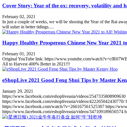
Cover Story: Year of the ox: recovery, volatility and 
February 02, 2021
In just a couple of weeks, we will be shooing the Year of the Rat aw
will usher in better tidings.…
Happy Healthy Prosperous Chinese New Year 2021 to A
February 01, 2021
Original YouTube link: https://www.youtube.com/watch?v=cfR
All to Harvest 400% Better in 2021!!!
eShopLive 2021 Good Feng Shui Tips by Master Ke
January 29, 2021
https://www.facebook.com/eshopliveasia/videos/2547335808909630 
https://www.facebook.com/eshopliveasia/videos/422265042430770/ 
https://www.facebook.com/watch/?v=266167561525307 https://www.
https://www.facebook.com/eshopliveasia/videos/347109189656574 h