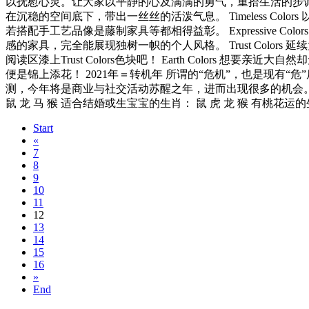
以抚慰心灵。让大家以平静的心及满满的勇气，重拾生活的步
在沉稳的空间底下，带出一丝丝的活泼气息。 Timeless C
若搭配手工艺品像是藤制家具等都相得益彰。 Expressive
感的家具，完全能展现独树一帜的个人风格。 Trust Col
阅读区漆上Trust Colors色块吧！ Earth Colo
便是锦上添花！ 2021年＝转机年 所谓的“危机”，也是现有“危”后
测，今年将是商业与社交活动苏醒之年，进而出现很多的机会。此外
鼠 龙 马 猴 适合结婚或生宝宝的生肖： 鼠 虎 龙 猴 有桃花运
Start
«
7
8
9
10
11
12
13
14
15
16
»
End