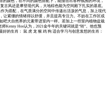
搭的颜色，在不同的颜色搭配下，能撞击出各种氛围的环境，
计。无论是复古风还是摩登现代风，大地棕色能为空间殿下扎实的基底。
和红色系作为搭配，在气质满分的空间中传递出活泼的气息，加上现代
内空间，让紧绷的情绪得以舒缓，并且提高专注力。不妨在工作区或
棕呼应，犹如吧大自然界的元素带进室内一样。若加上一些室内植物盆栽
师Kenny Hoo认为，2021金牛年的关键词就是“转”。他也预
的生肖： 鼠 虎 龙 猴 鸡 狗 适合学习与创意发想的生肖：