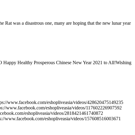
he Rat was a disastrous one, many are hoping that the new lunar year
ppy Healthy Prosperous Chinese New Year 2021 to All!Wishing
tps://www.facebook.com/eshopliveasia/videos/428620475149235
tps://www.facebook.com/eshopliveasia/videos/117602226907592
acebook.com/eshopliveasia/videos/2818421461740872
ps://www.facebook.com/eshopliveasia/videos/157608516003671