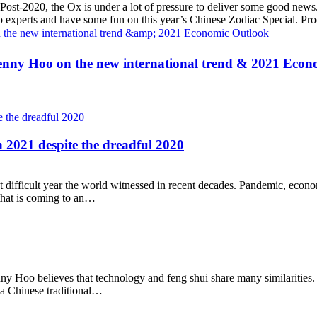
. Post-2020, the Ox is under a lot of pressure to deliver some good ne
 to experts and have some fun on this year’s Chinese Zodiac Special. 
enny Hoo on the new international trend & 2021 Econ
n 2021 despite the dreadful 2020
cult year the world witnessed in recent decades. Pandemic, economic c
 that is coming to an…
nny Hoo believes that technology and feng shui share many similarities.
a Chinese traditional…