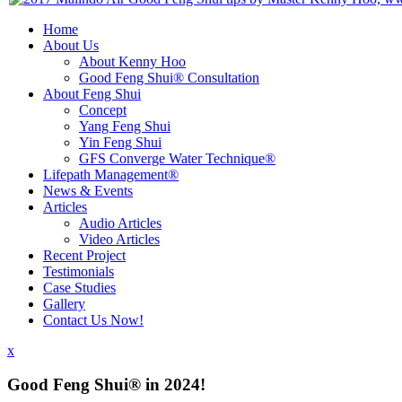
Home
About Us
About Kenny Hoo
Good Feng Shui® Consultation
About Feng Shui
Concept
Yang Feng Shui
Yin Feng Shui
GFS Converge Water Technique®
Lifepath Management®
News & Events
Articles
Audio Articles
Video Articles
Recent Project
Testimonials
Case Studies
Gallery
Contact Us Now!
x
Good Feng Shui® in 2024!