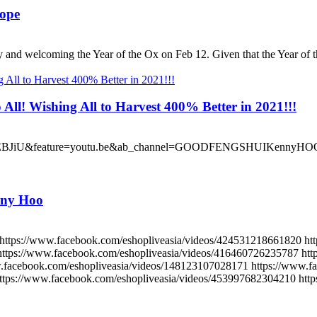
hope
ay and welcoming the Year of the Ox on Feb 12. Given that the Year of t
ll! Wishing All to Harvest 400% Better in 2021!!!
07WEBJiU&feature=youtu.be&ab_channel=GOODFENGSHUIKennyHOO Ha
nny Hoo
https://www.facebook.com/eshopliveasia/videos/424531218661820 ht
https://www.facebook.com/eshopliveasia/videos/416460726235787 ht
facebook.com/eshopliveasia/videos/148123107028171 https://www.f
ttps://www.facebook.com/eshopliveasia/videos/453997682304210 htt