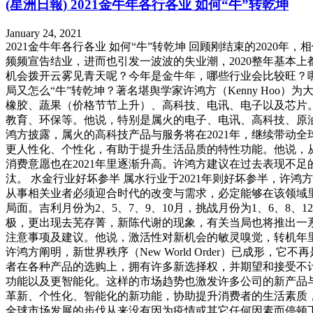
(星洲日報) 2021金牛年各行各业 如何“牛”转乾坤
January 24, 2021
2021金牛年各行各业 如何“牛”转乾坤 回顾刚结束的202
频频宣告结业，进而也引发一波波的失业潮，2020整年基本上
机会拨开云雾见青天呢？今年是金牛年，哪些行业会比较旺？
局又怎么“牛”转乾坤？著名堪舆学家许鸿方（Kenny Hoo
橡胶、蔬果（价格节节上升）、高科技、电讯、电子以及芯片
教育、环保等。他说，特别是属火的电子、电讯、高科技、原
鸿方披露，属火的高科技产品与服务将在2021年，继续带动
更人性化、个性化，有助于提升生活品质的特性功能。他说，
消费意愿也在2021年里逐渐升高。许鸿方建议在过去表现不
汰。 水金行业好坏参半 属水行业于2021年则好坏参半，
从事相关业者必须迎合时代的改变与需求，必定能够在该领域
局面。吉利月份为2、5、7、9、10月，挑战月份为1、6、8
极，更出现去芜存菁，新陈代谢的现象，有关当局也将推出一系
注意事项及建议。他说，激活性对新机会的敏灵嗅觉，转机年
许鸿方阐明，新世界秩序（New World Order）已成形
者在各种产品的选购上，拥有许多新选择权，并期望和接受不
功能以及更智能化。这样的市场趋势也激发许多公司的新产品
革新、个性化、智能化的新功能，协助提升消费者的生活素质，
全球市场发展的步伐从来没有因为疫情或其它任何因素而停顿