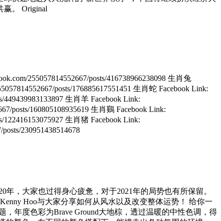
riginal
ebook.com/255057814552667/posts/416738966238098 生肖兔
/255057814552667/posts/176885617551451 生肖蛇 Facebook Link:
osts/449439983133897 生肖羊 Facebook Link:
2667/posts/160805108935619 生肖鷄 Facebook Link:
osts/122416153075927 生肖猪 Facebook Link:
/posts/230951438514678
 结束了挑战满满的2020年，大家也过得身心疲惫，对于2021年的局势也有所保留。
enny Hoo与大家分享如何从风水以及改变整体运势！ 给你一
题，年度色彩为Brave Ground大地棕，透过温暖的中性色调，得