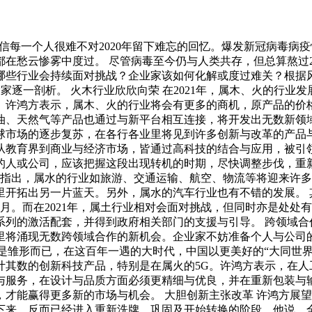
0年，相信每一个人很难不对2020年留下难忘的回忆。爆发新冠病
都在愁云惨雾中度过。 尽管病毒至今仍与人类共存，但总算熬过20
哪些行业会持续面对挑战？企业家该如何化解或度过难关？根据
）为大家逐一剖析。 火木行业欣欣向荣 在2021年，属木、火的
。许鸿方表示，属木、火的行业将会有更多的商机，原产品的价
油、天然气等产品也通过与新平台相互连接，将开发出无数新领域
全球市场的逐步复苏，在各行各业里将见到许多创新与改革的产
从教育界到商业与经济市场，皆通过高科技的结合与应用，被引
足的人或公司，应该把握这段出现转机的时期，尽快调整步伐，
许鸿方指出，属水的行业如旅游、交通运输、航空、物流等将迎来
里开拓出另一片蓝天。另外，属水的汽车行业也有不错的发展。 
、12月。而在2021年，属土行业相对会面对挑战，但同时亦是
列的激活配套，并得到政府相关部门的支援与引导。 跨领域合作
里将涌现无数跨领域合作的新机会。企业家不妨准备个人与公司
，它不再是雏形而已，在这百年一遇的大时代，中国以更美好的“大同世
计其数的创新科技产品，特别是在属火的5G。许鸿方表示，在人
与服务，在设计与品质方面必须更精细与优良，并在重新包装与
才能赢得更多新的市场与机会。 大胆创新主张改革 许鸿方展望
下来，反而已经进入重新洗牌、巩固及开始转换的阶段。他说，全