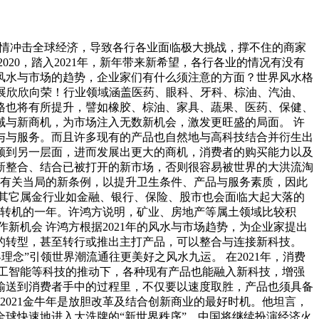
毒病疫情冲击全球经济，导致各行各业面临极大挑战，撑不住的商家
20，踏入2021年，新年带来新希望，各行各业的情况有没有
风水与市场的趋势，企业家们有什么须注意的方面？世界风水格
行业发展欣欣向荣！行业领域涵盖医药、眼科、牙科、棕油、汽油、
格也将有所提升，譬如橡胶、棕油、家具、蔬果、医药、保健、
与新商机，为市场注入无数新机会，激发更旺盛的局面。 许
品与与服务。而且许多现有的产品也自然地与高科技结合并衍生出
领到另一层面，进而发展出更大的商机，消费者的购买能力以及
重新整合、结合已被打开的新市场，否则很容易被世界的大洪流淘
许多有关当局的新条例，以提升卫生条件、产品与服务素质，因此
其它属金行业如金融、银行、保险、股市也会面临大起大落的
处处有转机的一年。许鸿方说明，矿业、房地产等属土领域比较积
新机会 许鸿方根据2021年的风水与市场趋势，为企业家提出
的转型，甚至转行或推出主打产品，可以整合与连接新科技。
界理念”引领世界潮流通往更美好之风水九运。 在2021年，消费
工智能等科技的推动下，各种现有产品也能融入新科技，增强
输送到消费者手中的过程里，不仅要以速度取胜，产品也须具备
2021金牛年是放胆改革及结合创新商业的最好时机。他坦言，
球快速地进入大洗牌的“新世界秩序”，中国将继续扮演经济火