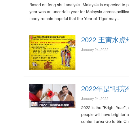
Based on feng shui analysis, Malaysia is expected t
year was an uncertain year for Malaysia across politica
many remain hopeful that the Year of Tiger may…
2022 王寅
January 24, 2022
2022年是“明
January 24, 2022
2022 is the "Bright Year",
people will have brighter 
content area Go to Sin Che