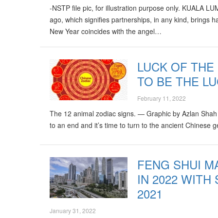
-NSTP file pic, for illustration purpose only. KUALA 
ago, which signifies partnerships, in any kind, brings
New Year coincides with the angel…
LUCK OF THE 
TO BE THE LU
February 11, 2022
The 12 animal zodiac signs. — Graphic by Azlan Sha
to an end and it’s time to turn to the ancient Chinese
FENG SHUI M
IN 2022 WIT
2021
January 31, 2022