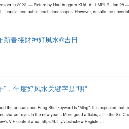
o prosper in 2022. ― Picture by Hari Anggara KUALA LUMPUR, Jan 28 ―
l, financial and public health landscapes. However, despite the uncertai
水虎年新春接財神好風水®吉日
亮年”，年度好风水关键字是“明”
 and the annual good Feng Shui keyword is "Ming". It is expected that 
and sharper eyes in the new year... More good articles, all in the Sin C
w's VIP content area: https://bit.ly/vipsinchew Register…