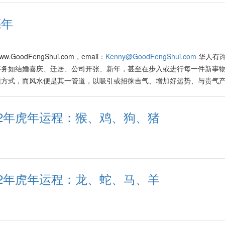
亮年
.GoodFengShui.com，email：
Kenny@GoodFengShui.com
华人有
事务如结婚喜庆、迁居、公司开张、新年，甚至在步入或进行每一件新事
凶方式，而风水便是其一管道，以吸引或招徕吉气、增加好运势、与贵气
功倍！尤其是祝贺语，甚至是道家的咒语等，其最极终目的都是招引并聚
气共鸣，即有战胜邪恶之气势！ 从2000年初开始，在西方国家里引起巨
22年虎年运程：猴、鸡、狗、猪
Law of Attraction)风靡全球。其实中华文化，尤其是风水文化，是早在
挥到淋漓尽致的最佳典范！ 儿时温馨回忆 那些年龄在40岁以上的人，在
新年前的一两个星期，约好全家总动员作大扫除的有趣、温馨又甜蜜的经
除，绝对是全天候的居家大活动，家家户户都不约而同地进行此活动。尤
封尘的细长木条将被派上用场。那时爸爸必定能把它们搜出来衔接到红色
22年虎年运程：龙、蛇、马、羊
板上的蜘蛛网以及黏在电灯与木板墙上的壁虎粪便。即使灰尘飞满屋，聪
报纸盖上。一些人更会把“祝君早安”的白色面巾包着口鼻，或者以较大的
侵袭。 小时的我，曾经逞强以接上长木条的塑胶毛刷打扫天花板。那时
及手软而抓不紧，结果不小心打破了电灯，马上迎来性子急躁的妈妈一片