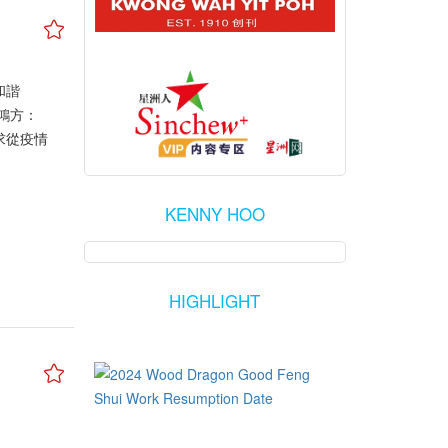
和諧
鴻方：
求從疫情
獅城政界
祈求新一
坐上超級
KENNY HOO
旺，也沒
面，其實
屬於「財
HIGHLIGHT
此虎年看
會加劇。
做好兩手
etails/