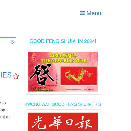
Menu
GOOD FENG SHUI® IN 2024!
IES
e to
KWONG WAH GOOD FENG SHUI® TIPS
ion
nt at