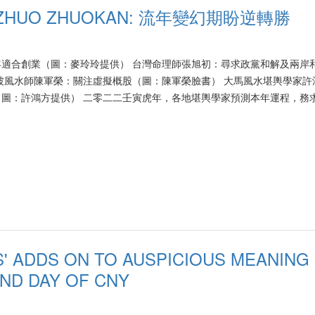
ZHUO ZHUOKAN: 流年變幻期盼逆轉勝
適合創業（圖：麥玲玲提供） 台灣命理師張旭初：尋求政黨和解及兩岸
坡風水師陳軍榮：關注虛擬概股（圖：陳軍榮臉書） 大馬風水堪輿學家許
圖：許鴻方提供） 二零二二壬寅虎年，各地堪輿學家預測本年運程，務
身弱」，經濟上無法聚財；台灣要趨吉避凶，總統蔡英文必先放下身段；
來越好。 二零二二年虎年歲次壬寅，華人習俗普遍會趁新春占卦問卜，
新冠病毒肆虐兩年，全球華人更是期望虎年苦盡甘來，疫中求勝。 虎年
玲玲指出，壬寅虎年的立春八字呈現五行不均之象，全局土太弱及水木過
伏甚大，有如坐上「超級雲霄飛車」，可謂一波未平一波又起。 經濟方
上立春八字水旺，代表熱錢進出頻繁，全年投機炒賣熾熱。但這種格局也
，卻因土太弱，即使四周皆有水湧至，無法聚水，等於難以留住財富。因
但實質卻是「外強中乾」，環球經濟並非真正有所改善，恐怕失業情況仍
人要從中把握機會而獲利亦不容易。不論營商者或者上班一族，虎年也要
S' ADDS ON TO AUSPICIOUS MEANING
le: 流年變幻期盼逆轉勝.pdf Source: https://www.yzzk.com/article/d
ND DAY OF CNY