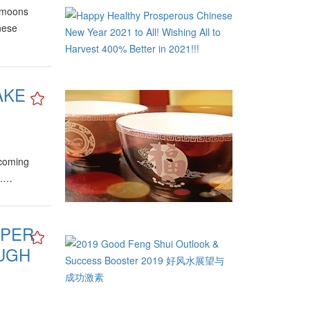
y moons
nese
AKE
 coming
e.…
SPER
OUGH