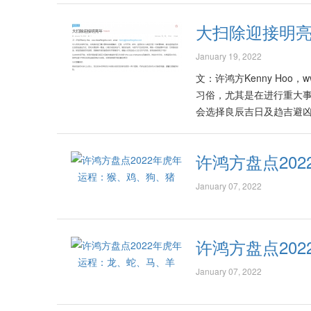
大扫除迎接明
January 19, 2022
文：许鸿方Kenny Hoo，www
习俗，尤其是在进行重大
会选择良辰吉日及趋吉避
共鸣，期盼一切皆能事半
增强人们的自信心以及与吉
许鸿方盘点20
推崇的“吸引力法则”(The 
经把这般的理论与实践，发
January 07, 2022
仍存有年少时期父母在农历
当年在年底才进行的大扫
支存放了一整年、已日久
许鸿方盘点20
塑胶毛刷，用来扫掉天花
定早已把沙发、碗橱等以旧
January 07, 2022
子套在头发上以减低灰尘的
的木条，因为气力不足以