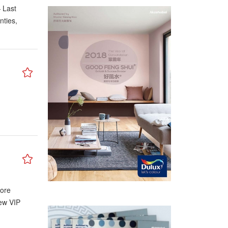
 Last
nties,
more
hew VIP