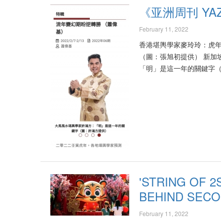
《亚洲周刊 YA
February 11, 2022
香港堪輿學家麥玲玲：虎年
（圖：張旭初提供） 新加
「明」是這一年的關鍵字（
中看見生機。香港「財旺
或易生爭端；大馬發展會越
年能夠趨吉避凶，尤其經過
雲霄飛車 香港堪輿學家麥
有金、火出現，所以全年起
壬寅虎年偏財星透出，加
旺身弱」，雖說財氣十足
似炒賣活躍、機會不斷，
加上大市忽上忽落，一般
'STRING OF 2
準備，積穀防饑為佳。 News Artic
BEHIND SECO
流年變幻期盼逆轉勝
February 11, 2022