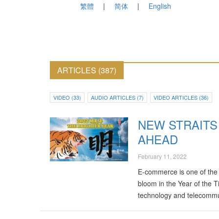
繁體
简体
English
ARTICLES (387)
VIDEO (33)
AUDIO ARTICLES (7)
VIDEO ARTICLES (36)
NEW STRAITS 
AHEAD
February 11, 2022
E-commerce is one of the a
bloom in the Year of the T
technology and telecommu
Good Feng Shui —…