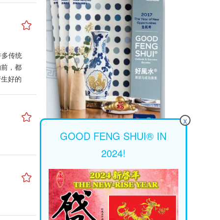
许多传统
物前，都
产生好的
集吉气，
大回响与
数千年前已
x
记忆中
GOOD FENG SHUI® IN
验。 想
其是那几
2024!
或青色的
明的人必
朔料袋
觉得蛮重
叫骂