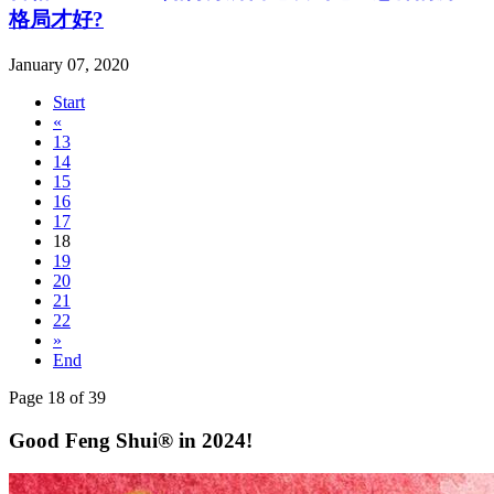
格局才好?
January 07, 2020
Start
«
13
14
15
16
17
18
19
20
21
22
»
End
Page 18 of 39
Good Feng Shui® in 2024!