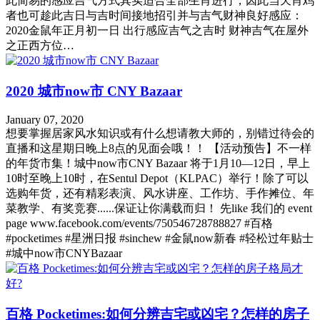
此简易的感应吉气方式其实适合全部生肖进行，因此当天肖鸡
者也可趁此吉日与吉时间接地招引并与吉气财神良好感应：
2020金鼠年正月初一日 出行感应吉气之吉时 财神吉气在屋外
之正西方位…
2020 城市now市 CNY Bazaar
January 07, 2020
想要掌握居家风水知识或有什么想请教大师的，别错过待会的
直播和这星期日晚上8点的见面会哦！！ 【活动预告】不一样
的年货市集！城中now市CNY Bazaar 将于1月10—12日，早上
10时至晚上10时，在Sentul Depot（KLPAC）举行！除了可以
选购年货，还有精彩表演、风水讲座、工作坊、手作摊位、年
菜教学、有奖竞赛......保证让你满载而归！ 先like 我们的 event
page www.facebook.com/events/750546728788827 #百格
#pocketimes #星洲日报 #sinchew #金鼠now新春 #轻松过年贴士
#城中now市CNYBazaar
百格 Pocketimes:如何分辨吉宅或凶宅？怎样的房子