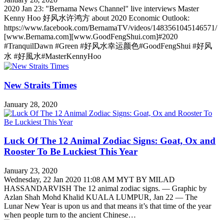
2020 Jan 23: "Bernama News Channel" live interviews Master
Kenny Hoo 好风水许鸿方 about 2020 Economic Outlook:
https://www.facebook.com/BernamaTV/videos/1483561045146571/
[www.Bernama.com][www.GoodFengShui.com]#2020
#TranquilDawn #Green #好风水幸运颜色#GoodFengShui #好风
水 #好風水#MasterKennyHoo
New Straits Times
January 28, 2020
Luck Of The 12 Animal Zodiac Signs: Goat, Ox and
Rooster To Be Luckiest This Year
January 23, 2020
Wednesday, 22 Jan 2020 11:08 AM MYT BY MILAD
HASSANDARVISH The 12 animal zodiac signs. — Graphic by
Azlan Shah Mohd Khalid KUALA LUMPUR, Jan 22 — The
Lunar New Year is upon us and that means it’s that time of the year
when people turn to the ancient Chinese…