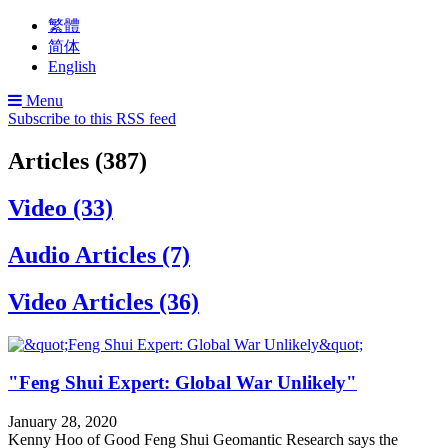
繁體
简体
English
Menu
Subscribe to this RSS feed
Articles (387)
Video (33)
Audio Articles (7)
Video Articles (36)
"Feng Shui Expert: Global War Unlikely"
January 28, 2020
Kenny Hoo of Good Feng Shui Geomantic Research says the