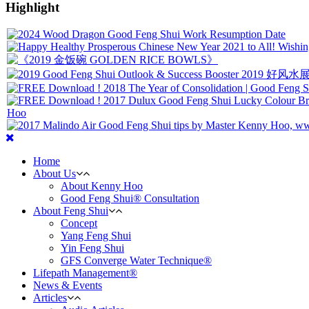
Highlight
Home
About Us
About Kenny Hoo
Good Feng Shui® Consultation
About Feng Shui
Concept
Yang Feng Shui
Yin Feng Shui
GFS Converge Water Technique®
Lifepath Management®
News & Events
Articles