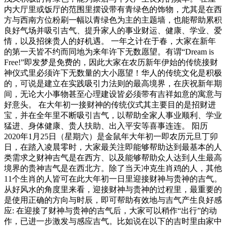
内大厅里或饭厅的范围里摆设带有青绿色的饰物，尤其是在西
方与西南方位粉刷一幅以青绿色为主的主题墙，也能帮助累积
良好气场并吸引吉气、提升家人的事业财运、健康、学业、爱
情，以及招徕贵人的好机遇。 一年之计在于春，大家在新年
的第一天皆不约而同地为来年许下无数愿望。有谓“Dream is
Free!”即发梦是免费的，因此大家在农历新年伊始的传统接财
神仪式里必须许下无数量的大小愿望！华人的传统文化是积极
的，可说是建立在实践吸引力法则的最高境界，在庆祝新年期
间，无论大小事物甚至心理建设皆必须带有吉祥如意的寓意与
好意头。 在大年初一接财神的传统仪式其主要目的是招财进
宝，并在全年里不断吸引吉气，以帮助全家人事业顺利、学业
猛进、身体健康、贵人扶助、出入平安等喜事连连。 阳历
2020年1月25日（星期六）是金鼠年大年初一即农历元旦丁卯
日，在踏入凌晨零时，大家最关注即能够帮助达到最基本的人
类需求之财神吉气是在西方、以及能够帮助众人达到人生最高
境界的贵神吉气是在西北方。除了当天冲克生肖鸡的人，其他
11个生肖的人皆可在此大年初一日里迎接财神与贵神的吉气。
从好风水的角度里来看，迎接财神与贵神的过程里，最重要的
是使用正确的方向与时辰，即可帮助有效地与吉气产生良好感
应: 在迎接了财神与贵神的吉气后，大家可以稍作“出行”的动
作，已进一步激发与感应吉气。比如说在以下的吉时里由家中