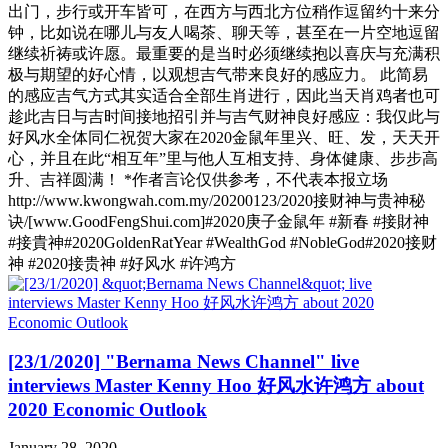
出门，步行或开车皆可，在西方与西北方位稍作逗留约十来分
钟，比如说在哪儿与友人喝茶、聊天等，甚至在一片空地逗留
继续祈祷或许愿。最重要的是当时必须继续抱以喜庆与充满积
极与期望的好心情，以观想吉气带来良好的感应力。 此简易
的感应吉气方式其实适合全部生肖进行，因此当天肖鸡者也可
趁此吉日与吉时间接地招引并与吉气财神良好感应：我仅此与
好风水全体同仁祝贺大家在2020金鼠年里兴、旺、发，天天开
心，并且在此“相互年”里与他人互相支持、身体健康、步步高
升、吉祥圆满！ *作者言论仅供参考，不代表本报立场
http://www.kwongwah.com.my/20200123/2020接财神与贵神秘
诀/[www.GoodFengShui.com]#2020庚子金鼠年 #新春 #接財神
#接貴神#2020GoldenRatYear #WealthGod #NobleGod#2020接财
神 #2020接贵神 #好风水 #许鸿方
[23/1/2020] "Bernama News Channel" live
interviews Master Kenny Hoo 好风水许鸿方 about
2020 Economic Outlook
January 28, 2020