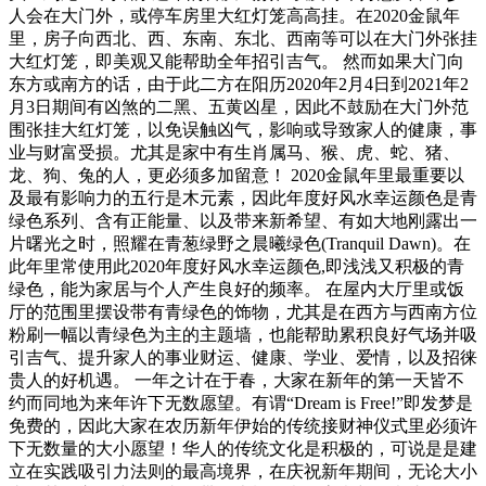
人会在大门外，或停车房里大红灯笼高高挂。在2020金鼠年
里，房子向西北、西、东南、东北、西南等可以在大门外张挂
大红灯笼，即美观又能帮助全年招引吉气。 然而如果大门向
东方或南方的话，由于此二方在阳历2020年2月4日到2021年2
月3日期间有凶煞的二黑、五黄凶星，因此不鼓励在大门外范
围张挂大红灯笼，以免误触凶气，影响或导致家人的健康，事
业与财富受损。尤其是家中有生肖属马、猴、虎、蛇、猪、
龙、狗、兔的人，更必须多加留意！ 2020金鼠年里最重要以
及最有影响力的五行是木元素，因此年度好风水幸运颜色是青
绿色系列、含有正能量、以及带来新希望、有如大地刚露出一
片曙光之时，照耀在青葱绿野之晨曦绿色(Tranquil Dawn)。在
此年里常使用此2020年度好风水幸运颜色,即浅浅又积极的青
绿色，能为家居与个人产生良好的频率。 在屋内大厅里或饭
厅的范围里摆设带有青绿色的饰物，尤其是在西方与西南方位
粉刷一幅以青绿色为主的主题墙，也能帮助累积良好气场并吸
引吉气、提升家人的事业财运、健康、学业、爱情，以及招徕
贵人的好机遇。 一年之计在于春，大家在新年的第一天皆不
约而同地为来年许下无数愿望。有谓“Dream is Free!”即发梦是
免费的，因此大家在农历新年伊始的传统接财神仪式里必须许
下无数量的大小愿望！华人的传统文化是积极的，可说是是建
立在实践吸引力法则的最高境界，在庆祝新年期间，无论大小