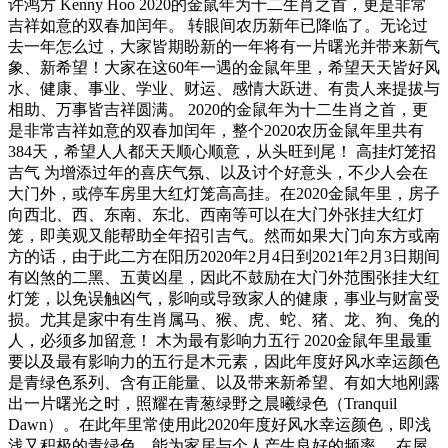
许鸿方 Kenny Hoo 2020的金鼠年为十二生肖之首，更是非常
吉祥如意的双春加闰年。 转眼间农历新年已降临了。无论过
去一年怎么过，大家皆期盼新的一年将有一片曙光并带来新气
象、新希望！大家在这60年一遇的金鼠年里，希望天天皆好风
水、健康、事业、学业、财运、感情大跃进、有贵人来提拔与
相助、万事皆吉祥圆满。 2020的金鼠年为十二生肖之首，更
是非常吉祥如意的双春加闰年，整个2020农历金鼠年里共有
384天，希望人人都天天顺心顺意，从头旺到尾！ 高挂灯笼招
吉气 为增添过年的喜庆气氛、以及讨个好意头，不少人会在
大门外，或停车房里大红灯笼高高挂。在2020金鼠年里，房子
向西北、西、东南、东北、西南等可以在大门外张挂大红灯
笼，即美观又能帮助全年招引吉气。然而如果大门向东方或南
方的话，由于此二方在阳历2020年2月4日到2021年2月3日期间
有凶煞的二黑、五黄凶星，因此不鼓励在大门外范围张挂大红
灯笼，以免误触凶气，影响或导致家人的健康，事业与财富受
损。尤其是家中有生肖属马、猴、虎、蛇、猪、龙、狗、兔的
人，必须多加留意！ 木为最有影响力五行 2020金鼠年里最重
要以及最有影响力的五行是木元素，因此年度好风水幸运颜色
是青绿色系列、含有正能量、以及带来新希望、有如大地刚露
出一片曙光之时，照耀在青葱绿野之晨曦绿色（Tranquil
Dawn）。在此年里常使用此2020年度好风水幸运颜色，即浅
浅又积极的青绿色，能为家居与个人产生良好的频率。 在屋