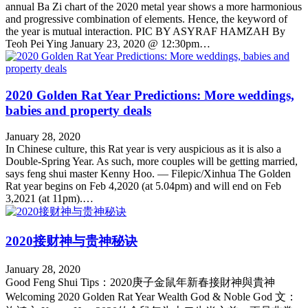
annual Ba Zi chart of the 2020 metal year shows a more harmonious
and progressive combination of elements. Hence, the keyword of
the year is mutual interaction. PIC BY ASYRAF HAMZAH By
Teoh Pei Ying January 23, 2020 @ 12:30pm…
2020 Golden Rat Year Predictions: More weddings,
babies and property deals
January 28, 2020
In Chinese culture, this Rat year is very auspicious as it is also a
Double-Spring Year. As such, more couples will be getting married,
says feng shui master Kenny Hoo. — Filepic/Xinhua The Golden
Rat year begins on Feb 4,2020 (at 5.04pm) and will end on Feb
3,2021 (at 11pm).…
2020接财神与贵神秘诀
January 28, 2020
Good Feng Shui Tips：2020庚子金鼠年新春接財神與貴神
Welcoming 2020 Golden Rat Year Wealth God & Noble God 文：