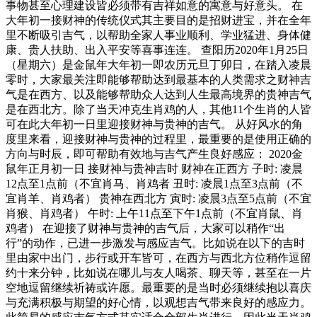
事物甚至心理建设皆必须带有吉祥如意的寓意与好意头。 在
大年初一接财神的传统仪式其主要目的是招财进宝，并在全年
里不断吸引吉气，以帮助全家人事业顺利、学业猛进、身体健
康、贵人扶助、出入平安等喜事连连。 查阳历2020年1月25日
（星期六）是金鼠年大年初一即农历元旦丁卯日，在踏入凌晨
零时，大家最关注即能够帮助达到最基本的人类需求之财神吉
气是在西方、以及能够帮助众人达到人生最高境界的贵神吉气
是在西北方。除了当天冲克生肖鸡的人，其他11个生肖的人皆
可在此大年初一日里迎接财神与贵神的吉气。 从好风水的角
度里来看，迎接财神与贵神的过程里，最重要的是使用正确的
方向与时辰，即可帮助有效地与吉气产生良好感应： 2020金
鼠年正月初一日 接财神与贵神吉时 财神在正西方 子时: 凌晨
12点至1点前（不宜肖马、肖鸡者 丑时: 凌晨1点至3点前（不
宜肖羊、肖鸡者） 贵神在西北方 寅时: 凌晨3点至5点前（不宜
肖猴、肖鸡者） 午时: 上午11点至下午1点前（不宜肖鼠、肖
鸡者） 在迎接了财神与贵神的吉气后，大家可以稍作“出
行”的动作，已进一步激发与感应吉气。比如说在以下的吉时
里由家中出门，步行或开车皆可，在西方与西北方位稍作逗留
约十来分钟，比如说在哪儿与友人喝茶、聊天等，甚至在一片
空地逗留继续祈祷或许愿。最重要的是当时必须继续抱以喜庆
与充满积极与期望的好心情，以观想吉气带来良好的感应力。