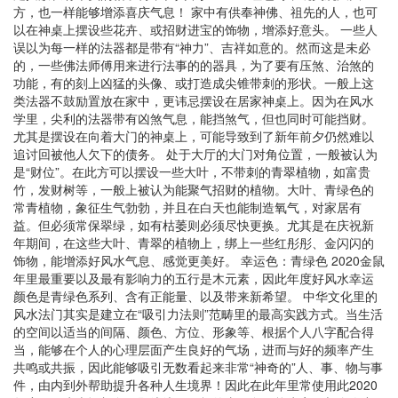
方，也一样能够增添喜庆气息！ 家中有供奉神佛、祖先的人，也可
以在神桌上摆设些花卉、或招财进宝的饰物，增添好意头。 一些人
误以为每一样的法器都是带有“神力”、吉祥如意的。然而这是未必
的，一些佛法师傅用来进行法事的的器具，为了要有压煞、治煞的
功能，有的刻上凶猛的头像、或打造成尖锥带刺的形状。一般上这
类法器不鼓励置放在家中，更讳忌摆设在居家神桌上。因为在风水
学里，尖利的法器带有凶煞气息，能挡煞气，但也同时可能挡财。
尤其是摆设在向着大门的神桌上，可能导致到了新年前夕仍然难以
追讨回被他人欠下的债务。 处于大厅的大门对角位置，一般被认为
是“财位”。在此方可以摆设一些大叶，不带刺的青翠植物，如富贵
竹，发财树等，一般上被认为能聚气招财的植物。大叶、青绿色的
常青植物，象征生气勃勃，并且在白天也能制造氧气，对家居有
益。但必须常保翠绿，如有枯萎则必须尽快更换。尤其是在庆祝新
年期间，在这些大叶、青翠的植物上，绑上一些红彤彤、金闪闪的
饰物，能增添好风水气息、感觉更美好。 幸运色：青绿色 2020金鼠
年里最重要以及最有影响力的五行是木元素，因此年度好风水幸运
颜色是青绿色系列、含有正能量、以及带来新希望。 中华文化里的
风水法门其实是建立在“吸引力法则”范畴里的最高实践方式。当生活
的空间以适当的间隔、颜色、方位、形象等、根据个人八字配合得
当，能够在个人的心理层面产生良好的气场，进而与好的频率产生
共鸣或共振，因此能够吸引无数看起来非常“神奇的”人、事、物与事
件，由内到外帮助提升各种人生境界！因此在此年里常使用此2020