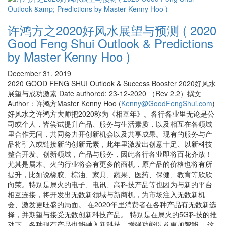
许鸿方之2020好风水展望与预测 ( 2020
Good Feng Shui Outlook & Predictions
by Master Kenny Hoo )
December 31, 2019
2020 GOOD FENG SHUI Outlook & Success Booster 2020好风水
展望与成功激素 Date authored: 23-12-2020 （Rev 2.2）撰文
Author：许鸿方Master Kenny Hoo (
Kenny@GoodFengShui.com
)
好风水之许鸿方大师把2020称为《相互年》。各行各业里无论是公
司或个人，皆尝试提升产品、服务与生活素质，以及相互在各领域
里合作无间，共同努力开创新机会以及共享成果。现有的服务与产
品将引入或链接新的创新元素，此年里激发出创意十足、以新科技
整合开发、创新领域，产品与服务，因此各行各业即将百花齐放！
尤其是属木、火的行业将会有更多的商机，原产品的价格也将有所
提升，比如说橡胶、棕油、家具、蔬果、医药、保健、教育等欣欣
向荣。特别是属火的电子、电讯、高科技产品等也因为与新的平台
相互连接，将开发出无数新领域与新商机，为市场注入无数新机
会、激发更旺盛的局面。 在2020年里消费者在各种产品有无数新选
择，并期望与接受无数创新科技产品。 特别是在属火的5G科技的推
动下，各种现有产品也能融入新科技，增强功能以及更加智能 。这