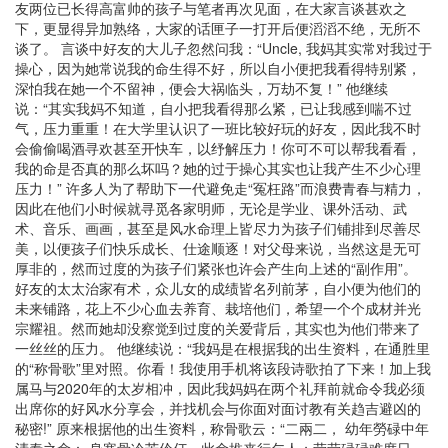
友两位已长得高富帅的孩子与笔者再次见面，在大家言谈甚欢之
下，更显得异加熟络，大家的话匣子一打开后便滔滔不绝，无所不
谈了。 言谈中好友的大儿子忽然问我：“Uncle, 我妈其实常对我过于
操心，因为她常说我的命生得不好，所以自小便把我看得特别紧，
深怕我在她一个不留神，便会大祸临头，万劫不复！” 他继续
说：“其实我妈不知道，自小把我看得那么紧，已让我感到喘不过
气，压力重重！在大学里认识了一班比较好玩的好友，因此我不时
会偷偷喝酒寻欢甚至开快车，以纾解压力！你可不可以帮我看看，
我的命是否真的那么坏吗？她的过于操心其实也让我产生不少心理
压力！” 许多人为了帮助下一代避免走“冤枉路”而浪费青春与精力，
因此在他们小时候就寻觅各家明师，无论是学业、课外活动、武
术、音乐、画画，甚至是风水命理上皆尽力为孩子们铺排到尽善尽
美，以便孩子们快乐成长、仕途顺逐！对父母来说，当然这是无可
厚非的，然而过度的为孩子们紧张也许会产生向上述的“副作用”。
好友的太太治家有术，众儿女的成绩皆名列前茅，自小便为他们的
未来铺路，花上不少心血去养育、栽培他们，希望一个个成材并光
宗耀祖。然而她却没察觉到过度的关爱背后，其实也为他们带来了
一丝丝的压力。 他继续说：“我妈是在根据我的出生资料，在通胜里
的“称骨歌”里对照。你看！我使用手机将该段诗歌拍了下来！加上我
属马与2020年的太岁相冲，因此我妈妈在两个礼拜前就命令我必须
出席你的好风水分享会，并找机会与你面对面讨教有关趋吉避凶的
秘密!” 原来根据他的出生资料，称骨歌云：“二兩二， 幼年勞碌中年
清泰之命： 身寒骨冷苦伶仃，此命推来行乞人；劳劳碌碌难度日，