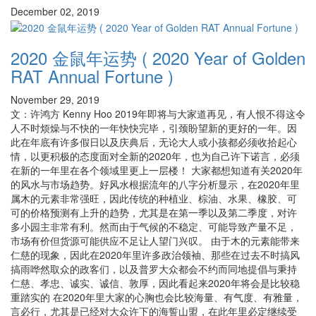
December 02, 2019
2020 金鼠年运势 ( 2020 Year of Golden
RAT Annual Fortune )
November 29, 2019
文：许鸿方 Kenny Hoo 2019年即将与大家道再见，有人恨不得这令
人不时烦燥与不快的一年快快完毕，引颈盼望新的更好的一年。因
此在年底有许多假日以及庆典后，无论大人或小孩都必须收拾起心
情，以更积极的态度面对全新的2020年，也为自己许下诺言，必须
在新的一年里在各个领域里更上一层楼！ 大家都想知道有关2020年
的风水与市场趋势。好风水根据流年的八字分析显示，在2020年里
属木的元素非常强旺，因此传统的种植业、棕油、水果、橡胶、可
可的价格预测有上升的趋势，尤其是在第一季以及第二季度，对许
多小园主非常有利。然而由于气候的不稳定、可能导致产量不足，
市场有价但货源可能供应不足让人望门兴叹。 由于木的元素能带来
仁慈的现象，因此在2020年里许多政治领袖、那些在过去不时搞风
搞雨哗然取众的政客们，以及普罗大众都会不约而同地提倡与秉持
仁慈、孝忠、诚实、诚信、敦厚，因此看起来2020年将会是比较稳
重踏实的 在2020年里大家的心胸也会比较海量、有气度、有雅量，
言必行，尤其是已经对大众许下的海誓山盟，在此年里必定继续受