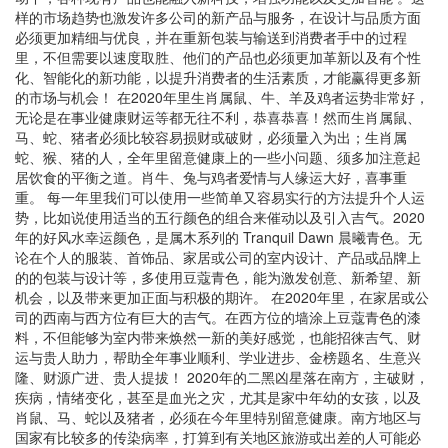
样的市场趋势也激发许多公司的新产品与服务，在设计与品质方面
必须更加精细与优良，并在重新包装与输送到消费者手中的过程
里，不但需要以速度取胜、他们的产品也必须更加革新以及有个性
化、智能化的新功能，以提升消费者的生活素质，才能赢得更多新
的市场与机会！ 在2020年里生肖属鼠、牛、羊及鸡者运势非常好，
无论是在事业健康财运等都无往不利，恭喜恭喜！然而生肖属鼠、
马、蛇、猪者必须比较容易损财或破财，必须量入为出；生肖属
蛇、猴、猪的人，全年里留意健康上的一些小问题、须多加注意起
居饮食的平衡之道。肖牛、兔与鸡者爱情与人缘运大好，喜事重
重。 每一年里我们可以使用一些简单又容易实行的方法提升个人运
势，比如说使用适当的五行颜色的组合来催动以及引入吉气。2020
年的好风水幸运颜色，是属木系列的 Tranquil Dawn 晨曦青色。无
论在个人的服装、首饰品、家居或公司的室内设计、产品或品牌上
的的包装与设计等，多使用豆蔻青色，能为激发创意、新希望、新
机会，以及带来更加正面与积极的期许。 在2020年里，在家居或公
司的西南与西方位有巨大的吉气。在西方位的墙涂上豆蔻青色的漆
料，不但能够为室内带来焕然一新的美好感觉，也能招徕吉气、财
运与贵人助力，帮助全年事业顺利、学业进步、金榜题名、生意兴
隆、财源广进、贵人提拔！ 2020年的二黑凶星落在南方，主破财，
疾病，情绪变化，甚至是血光之灾，尤其是家中年幼的女孩，以及
肖鼠、马、蛇以及猪者，必须在今年里特别留意健康。南方地区与
国家有比较多的传染病率，打算到有关地区旅游或出差的人可能必