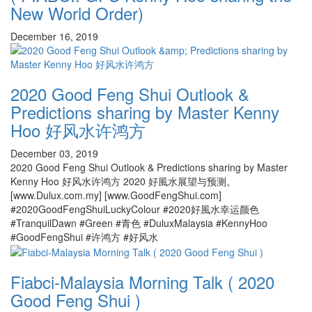
New World Order)
December 16, 2019
2020 Good Feng Shui Outlook &
Predictions sharing by Master Kenny
Hoo 好风水许鸿方
December 03, 2019
2020 Good Feng Shui Outlook & Predictions sharing by Master
Kenny Hoo 好风水许鸿方 2020 好風水展望与预测。
[www.Dulux.com.my] [www.GoodFengShui.com]
#2020GoodFengShuiLuckyColour #2020好風水幸运颜色
#TranquilDawn #Green #青色 #DuluxMalaysia #KennyHoo
#GoodFengShui #许鸿方 #好风水
Fiabci-Malaysia Morning Talk ( 2020
Good Feng Shui )