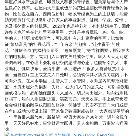
年度好风水幸运颜色，即浅浅又积极的青绿色，能为家居与个人产
生良好的频率。在屋内大厅里或饭厅的范围里摆设带有青绿色的饰
物，比如说在西方、西南位粉刷一幅以青绿色为主的主题墙，能帮
助累积良好气场以吸引提升家人的事业财运、健康、学业、爱情，
以及招徕贵人的好机遇。 2020年也是桃花年，有利结婚生子，因此
许多人也即将在此年里喜事重重，尤其是生肖属鼠、鸡、兔、蛇、
牛的人。想更加添增喜气，可以张挂有吉利寓意的字画，比如象
征“荣华富贵”的牡丹花画，“年年有余”的鲤鱼，“连生贵子”的莲
花，“健康长寿”的松柏长青图、“鲤鱼跃龙门”等吉祥图案，摆设在大
厅的电视机上方，或大门入口的玄关处或饭厅里。家人天天见到这
些图画时，在心理上会制造积极的思维与心态，也能招引贵人、事
业顺利、健康快乐，爱情甜蜜、学业进步！ 很多人喜爱欣赏山水
画，当挂在厅堂上或玄关入口处时，必须确保其水势流向屋内，不
可向外流。在风水学里，山管人丁、水管财，水向屋内流即招财进
宝，水流出屋外为损财、失财。 在大门入口的玄关处，可以摆设船
画或模型船，必须确保船头向入屋内，切忌向出屋外。船向出则耗
财损丁，船向入则招财进宝、满载而归、天天欢喜。手上或背负着
金金银财宝的雕像或图画如财神、笑佛等，其实不宜面向大门或摆
在鱼缸或动水摆设上端一面以免导致漏财或破财！ 大家都期望新的
一年里将带来新气象、新希望。祝愿大家在这60年才一遇的金鼠年
里，天天好风好水，事业财运大跃进、贵人来相助、万事皆吉祥圆
满！