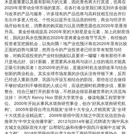
木是最重要以及最有影响力的元素，因此青色将大行其道，也将在
2020年里带动全球市场的复苏。在各行各业里我们将见到许多创新
与改革的产品与服务，许多现有的产品也将与高科技相互结合并衍
生出许多更人性化、个性化以提升生活品质的特性，商业与经济市
场开始有生机，消费者的购买能力以及消费意愿也在2020年里逐渐
升高。 黄金价格或提高 2020年里的大财星是金元素，加上此财星强
旺，因此好风水也预测在2020年里将黄金价格节节高升，有经验的
投资者宜把握机会，以免向隅！地产业也预计将在2020年里有比较
正面的趋势与展望，然而当今的产业投资者已经非常有智慧与经
验，对购买或投资的产业特别挑剔以及要求一囖囖！唯有那些不单
只是地点好、设计新颖，更需要风水格局与设计上佳的项目才能真
正吸引到购买者！在2020年的开始，是最好时机去放胆改革与结合
创新的商业机会。其实全球市场发展的步伐从没有停顿下来，反而
已经进入重新洗牌、巩固与开设互相结合的阶段。那些在过去做得
不够好或好到不够彻底的人或公司，应该把握时机调整步伐，重新
整合、结合已被打开的新市场，不然就会很容易被世界的大洪流淘
汰掉！ 许鸿方 Kenny Hoo 荣获大学奖学金，修读电脑工程荣誉学
位。 2000年开始从事风水堪舆研究事业，创办“好风水堪舆研究机
构”。 2005年获得台湾当局颁发“全球十大专业人才精英奖”及“全球
十大优质企业精品奖”。 2009年获得中国大陆之中国文化信息协会
推举为“中华文化传播学家”。2012与2014年被正式聘请为“阆中风水
古城文化国际宣传大使” 以帮助弘扬和传播中国四川省阆中古城“风
水之都”。 2018年荣获中国台湾之中华工商经贸科技发展协会，颁