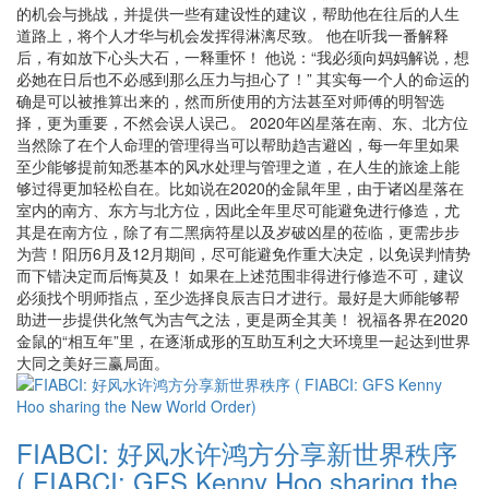
的机会与挑战，并提供一些有建设性的建议，帮助他在往后的人生
道路上，将个人才华与机会发挥得淋漓尽致。 他在听我一番解释
后，有如放下心头大石，一释重怀！ 他说：“我必须向妈妈解说，想
必她在日后也不必感到那么压力与担心了！” 其实每一个人的命运的
确是可以被推算出来的，然而所使用的方法甚至对师傅的明智选
择，更为重要，不然会误人误己。 2020年凶星落在南、东、北方位
当然除了在个人命理的管理得当可以帮助趋吉避凶，每一年里如果
至少能够提前知悉基本的风水处理与管理之道，在人生的旅途上能
够过得更加轻松自在。比如说在2020的金鼠年里，由于诸凶星落在
室内的南方、东方与北方位，因此全年里尽可能避免进行修造，尤
其是在南方位，除了有二黑病符星以及岁破凶星的莅临，更需步步
为营！阳历6月及12月期间，尽可能避免作重大决定，以免误判情势
而下错决定而后悔莫及！ 如果在上述范围非得进行修造不可，建议
必须找个明师指点，至少选择良辰吉日才进行。最好是大师能够帮
助进一步提供化煞气为吉气之法，更是两全其美！ 祝福各界在2020
金鼠的“相互年”里，在逐渐成形的互助互利之大环境里一起达到世界
大同之美好三赢局面。
FIABCI: 好风水许鸿方分享新世界秩序
( FIABCI: GFS Kenny Hoo sharing the