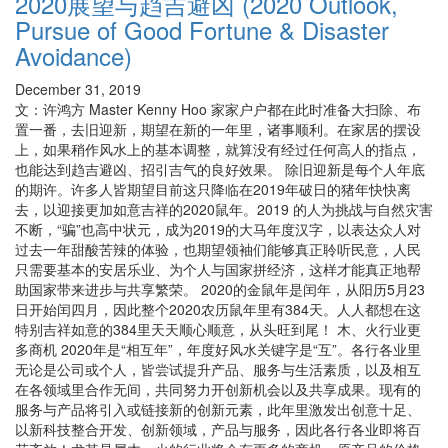
2020展望与趋吉避凶 (2020 Outlook,
Pursue of Good Fortune & Disaster
Avoidance)
December 31, 2019
文：许鸿方 Master Kenny Hoo 家家户户都在此时准备大扫除、布
置一番，去旧迎新，期望在新的一年里，诸事顺利。在家居的摆设
上，如果稍作风水上的基本调整，就算没有经过任何高人的指点，
也能达到趋吉避凶、招引吉气的良好效果。 除旧迎新是每个人年底
的期许。许多人皆期望目前这只降临在2019年破日的猪年快快离
去，以迎接更加如意吉祥的2020鼠年。2019 的人为挑战与自然灾害
不断，“骗”也高中状元，成为2019的大马年度汉字，以表达众人对
过去一年甜酸苦辣的体验，也期望领袖们能够真正聆听民意，人民
只需要基本的安居乐业、为个人与国家拼经济，这样才能真正地帮
助国家带来进步与共享繁荣。 2020的金鼠年是闰年，从阳历5月23
日开始闰四月，因此整个2020农历鼠年里有384天。人人都想在这
特别吉祥如意的384里天天顺心顺意，从头旺到尾！ 木、火行业更
多商机 2020年是“相互年”，年度好风水关键字是“互”。各行各业里
无论是公司或个人，皆尝试提升产品、服务与生活素质，以及相互
在各领域里合作无间，共同努力开创新机会以及共享成果。现有的
服务与产品将引入或链接新的创新元素，此年里激发出创意十足、
以新科技整合开发、创新领域，产品与服务，因此各行各业即将百