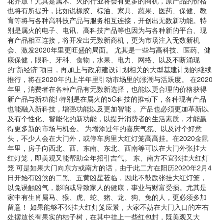
花齐放！尤其是属木、火的行业将会有更多的商机，原产品的价格
也将有所提升，比如说橡胶、棕油、家具、蔬果、医药、保健、教
育等将与各种高科技产品与服务相互连接，开创出无数新功能。特
别是属火的电子、电讯、高科技产品等也因为与各种新的平台、现
有产品相互连接，将开发出无数新商机，更为市场注入无数新机
会、激发2020年里更旺盛的局面。 尤其是一些与高科技、医药、健
康保健，眼科、牙科、食物，水果、电力、网络、以及不断涌现
的“新经济”项目，再加上与政府建设计划相关的大型基建计划的继续
推行，将在2020年的上半年里引动市场里的涨潮与活跃度。 在2020
年里，消费者在各种产品有无数新选择，也能以更合理的价格获得
新产品与新功能! 特别是在属火的5G科技的推动下，各种现有产品
也能融入新科技，增强功能以及更加智能 。产品也必须更加革新以
及有个性化、智能化的新功能，以提升消费者的生活素质，才能赢
得更多新的市场与机会。 为增添过年的喜庆气氛、以及讨个好意
头，不少人会在大门外，或停车房里大红灯笼高高挂。在2020金鼠
年里，房子向西北、西、东南、东北、西南等可以在大门外张挂大
红灯笼，即美观又能帮助全年招引吉气。 东、南方不宜张挂大红灯
笼 可是如果大门向东方或南方的话，由于此二方在阳历2020年2月4
日开始有凶煞的二黑、五黄凶星莅临，因此不鼓励张挂大红灯笼，
以免误触凶气，影响或导致家人的健康，事业与财富受损。尤其是
家中有生肖属马、猴、虎、蛇、猪、龙、狗、兔的人，更必须多加
留意！ 如果能够不张挂大红灯笼应景，大家不妨在大门入口的左右
处摆放长有果实的桔子树，在其中挂上一些红包封，既美观又大