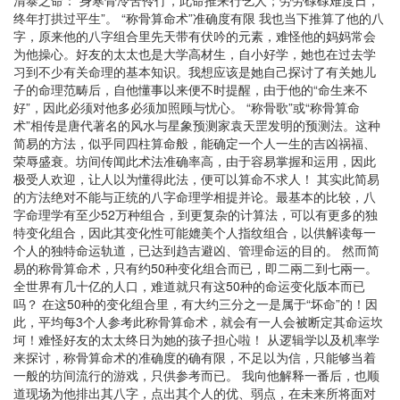
终年打拱过平生”。 “称骨算命术”准确度有限 我也当下推算了他的八
字，原来他的八字组合里先天带有伏吟的元素，难怪他的妈妈常会
为他操心。好友的太太也是大学高材生，自小好学，她也在过去学
习到不少有关命理的基本知识。我想应该是她自己探讨了有关她儿
子的命理范畴后，自他懂事以来便不时提醒，由于他的“命生来不
好”，因此必须对他多必须加照顾与忧心。 “称骨歌”或“称骨算命
术”相传是唐代著名的风水与星象预测家袁天罡发明的预测法。这种
简易的方法，似乎同四柱算命般，能确定一个人一生的吉凶祸福、
荣辱盛衰。坊间传闻此术法准确率高，由于容易掌握和运用，因此
极受人欢迎，让人以为懂得此法，便可以算命不求人！ 其实此简易
的方法绝对不能与正统的八字命理学相提并论。最基本的比较，八
字命理学有至少52万种组合，到更复杂的计算法，可以有更多的独
特变化组合，因此其变化性可能媲美个人指纹组合，以供解读每一
个人的独特命运轨道，已达到趋吉避凶、管理命运的目的。 然而简
易的称骨算命术，只有约50种变化组合而已，即二兩二到七兩一。
全世界有几十亿的人口，难道就只有这50种的命运变化版本而已
吗？ 在这50种的变化组合里，有大约三分之一是属于“坏命”的！因
此，平均每3个人参考此称骨算命术，就会有一人会被断定其命运坎
坷！难怪好友的太太终日为她的孩子担心啦！ 从逻辑学以及机率学
来探讨，称骨算命术的准确度的确有限，不足以为信，只能够当着
一般的坊间流行的游戏，只供参考而已。 我向他解释一番后，也顺
道现场为他排出其八字，点出其个人的优、弱点，在未来所将面对