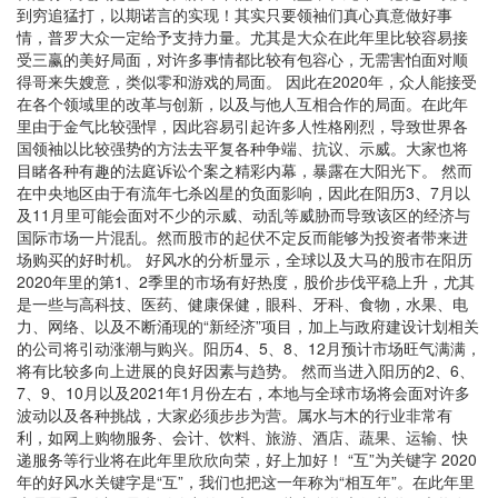
到穷追猛打，以期诺言的实现！其实只要领袖们真心真意做好事
情，普罗大众一定给予支持力量。尤其是大众在此年里比较容易接
受三赢的美好局面，对许多事情都比较有包容心，无需害怕面对顺
得哥来失嫂意，类似零和游戏的局面。 因此在2020年，众人能接受
在各个领域里的改革与创新，以及与他人互相合作的局面。在此年
里由于金气比较强悍，因此容易引起许多人性格刚烈，导致世界各
国领袖以比较强势的方法去平复各种争端、抗议、示威。大家也将
目睹各种有趣的法庭诉讼个案之精彩内幕，暴露在大阳光下。 然而
在中央地区由于有流年七杀凶星的负面影响，因此在阳历3、7月以
及11月里可能会面对不少的示威、动乱等威胁而导致该区的经济与
国际市场一片混乱。然而股市的起伏不定反而能够为投资者带来进
场购买的好时机。 好风水的分析显示，全球以及大马的股市在阳历
2020年里的第1、2季里的市场有好热度，股价步伐平稳上升，尤其
是一些与高科技、医药、健康保健，眼科、牙科、食物，水果、电
力、网络、以及不断涌现的“新经济”项目，加上与政府建设计划相关
的公司将引动涨潮与购兴。阳历4、5、8、12月预计市场旺气满满，
将有比较多向上进展的良好因素与趋势。 然而当进入阳历的2、6、
7、9、10月以及2021年1月份左右，本地与全球市场将会面对许多
波动以及各种挑战，大家必须步步为营。属水与木的行业非常有
利，如网上购物服务、会计、饮料、旅游、酒店、蔬果、运输、快
递服务等行业将在此年里欣欣向荣，好上加好！ “互”为关键字 2020
年的好风水关键字是“互”，我们也把这一年称为“相互年”。在此年里