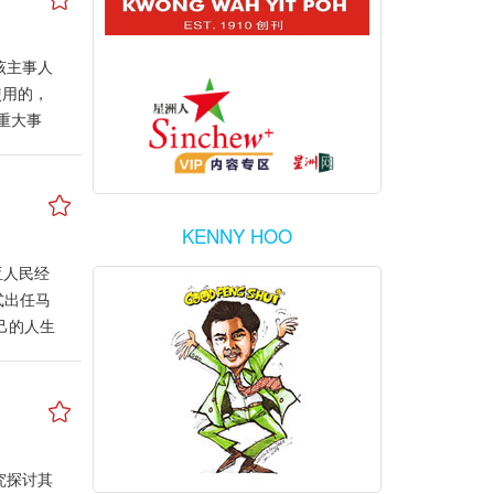
该主事人
使用的，
重大事
留意的
受审的案
表律师要
自以为择
KENNY HOO
是好日
亚人民经
分析过程
式出任马
带来或牵
己的人生
ui-
为马来西
有人打算
的2023
宝。预
动催动桃
究探讨其
。 桃花