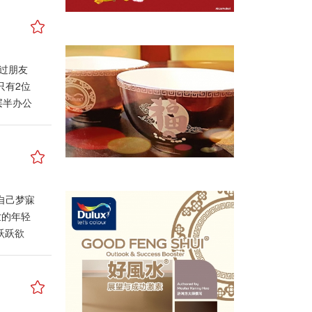
气与财气
以想象或
动流年
。因此大
! 那些
情气息的
的好现
年八字来
、鸳鸯、
战以及不
形象，比
成通过朋友
绸缪以防
色或粉红
只有2位
各业将步
方放鲜
层半办公
或预计未
有桃花
装修这间
人们昏头
。 卧房
、橱柜的
去无论是
避免摆放
前迁入此
创无数新
画，比如
然而却演
并带动全
南、西、
对簿公
际企业经
自己梦寐
导致家人
较老的员
，股市投
世的年轻
结婚的人
甚至后退
械业，刀
跃跃欲
家在来年
的空间或
能招引与
有读新
爱情运势 制
整与管
，因此在
终选择。
可能引起
麻烦事。
新选民，
，甚至与
有实战
了。这也
阿成自己
利催动吉