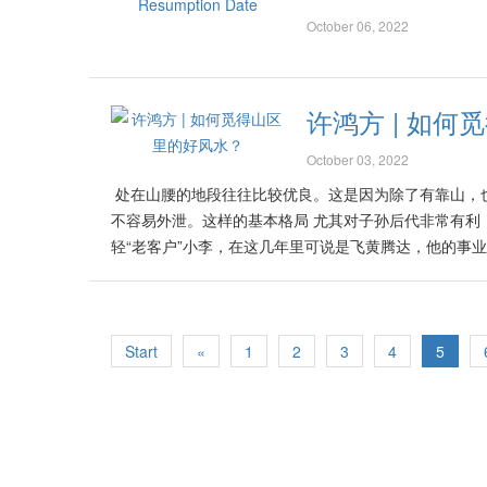
许就牵扯到一些与面相相关的知识了！ Source: https://vip.sinch
的办公室里，其他方位都不安装任何天花板，并将原有的
气，以免弄巧反拙。 无论
October 06, 2022
为大部份员工的座位上都有各种突出来东西压下来，如水
期许。在这种不进则退的
常凶煞，肯定对公司的生意带来极为负面的影响！这样的
为国家各阶层里的领袖，
剑”引反效果 在员工的桌子上，都吊着各种设计新颖的
业、开放、繁华与进步！ Source:
许鸿方 | 如
的吊灯，其尾巴宛如尖尖的剑射向下面的员工，这样容
些吊灯都必须移位或换成其他的样式才行！ 阿成本身的
October 03, 2022
时与他联系或沟通的次数也相对减低了，久而久之他与员
处在山腰的地段往往比较优良。这是因为除了有靠山，
座位的调整，并建议在适当的方位里，比如说南方与北
不容易外泄。这样的基本格局 尤其对子孙后代非常有利
室，我建议必须放置屏风以隔开两者，看起来也比较雅观
轻“老客户”小李，在这几年里可说是飞黄腾达，他的事
一天！ 作者言论仅供参考，不代表本报立场 Source: https:
级房屋发展区，帮他选择一片风水优良的独立洋房地段，
间，我俩在车里交谈甚欢，各种有趣的课题皆无所不聊。我
球可能会面对各种挑战，报括股市、房市、天灾人祸等
前的市道欠佳，导致在房产界里不断涌现许多价格诱人的产业
Start
«
1
2
3
4
5
https://vip.sinchew.com.my/xuhongfang-fengshui-ruh