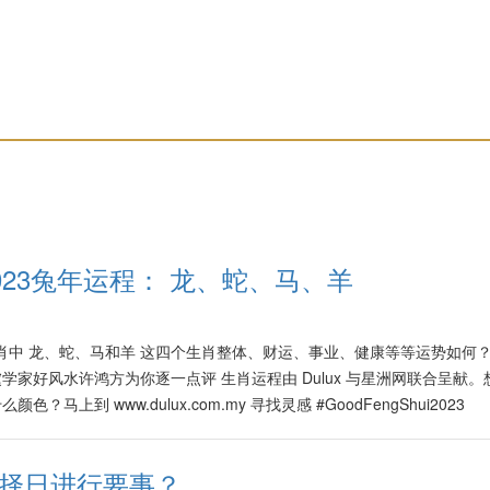
2023兔年运程： 龙、蛇、马、羊
2生肖中 龙、蛇、马和羊 这四个生肖整体、财运、事业、健康等等运势如何
家好风水许鸿方为你逐一点评 生肖运程由 Dulux 与星洲网联合呈献。
马上到 www.dulux.com.my 寻找灵感 #GoodFengShui2023
#好风水 #许鸿方 #2023癸卯水兔年 #12Zodiacs #12生肖预测 Source:
GRB/
需择日进行要事？