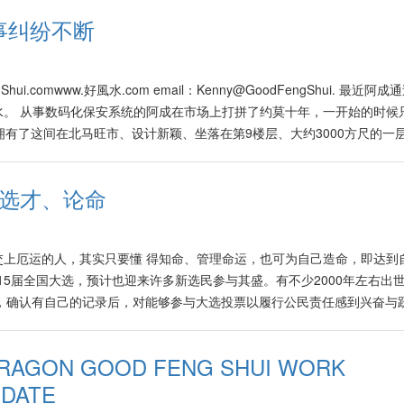
静河飞，有者已经开始叫苦连天！ 2022年阳历11月初的”辛亥“月，水
务逐渐被替代。一直以来进行着的生活、工作与学习方式也将进入各种难
。想催动良好的爱情风水，可以帮助未婚女生，早日遇上好男人，可以催
事纠纷不断
该段时期是极度热闹纷攘，但又带有无数挑战的，市场也将随之起伏不定
，这两年里年常被提起的“新常态”也即将被更加新的“新新”方式与科技替代
023年的红鸾星落在北方位，好风水建议在家中的北方位挂上一副带有浪漫爱
2年的11月底里，将会有不少激励人心的消息被发放，市场有被鼓舞与激励
动上改革的人，即将在这种百年一遇的大时代里落队或被淘汰！ 由此流
红色的小灯，能够帮助催动遇上好的心上人。在这个方位常摆设鲜一些花
engshui-qicaibinfendequanguodaxuan/
一直到阳历9月初，大马与世界的经济以及其他各种领域，将面对无数的挑
强良好桃花的出现。 一直以来都未遇到心上人者，自己也必须学习改变
hui.comwww.好風水.com email：Kenny@GoodFengShui. 最近阿
、5以及11月份，市场将面对无数挑战与大幅度调整，因此大家必须未雨
，谈吐高雅，更能增强好桃花的出现。在2023年里，在北方位里摆设紫
。 从事数码化保安系统的阿成在市场上打拼了约莫十年，一开始的时候
步入2023年“辛酉”9月份后，预计市场将有柳暗花明又一村的感觉。各行
能够提升结交新的男女朋友的机会，也能升职加薪，全年好事连连！ 北
拥有了这间在北马旺市、设计新颖、坐落在第9楼层、大约3000方尺的一
祥如意新景象。 因此大家其实不必对过去曾面对的种种挑战，去“断定”
花 2023年里的北方是良好的大桃花位，如果卧房落在此方，今年里容易
旁边就是车水马龙的闹市，人潮熙熙攘攘，这肯定是个旺区也！ 阿成在
常充斥着无数“专家”对未来的世界经济走势的各种“预测”，有者容易搞到
可以在北方位放置鲜花、浪漫的爱情画像等，可以提高或催动桃花的机会
阿成带领我在其中浏览时，感觉真不错，无论在灯光的应用、墙上的颜色
此刻大家应该整理步伐，并不时增强自我能力、提升新知识以及尽早把过
相选才、论命
，因此那些已婚的夫妇们必须确保卧房里只能放男主人与女主人的相片，
高等级公司。 老员工反目成仇对簿公堂 然而他却告诉我，自从3个多月
弱点或盲点加以提升与清除，在此新世界秩序大转变的机遇里，探索、开
带来第三者的气息，引起不必要的第三者事件。 在卧房里也避免挂抽象
开始就与阿成并肩打拼的老员工与他产生了摩擦、一开始只是小事一桩，
年里，水与金气大吉，预计属水以及属金的行业将比较快速步入复苏的步伐，
象画，因为这样会招来小人、桃花事件，影响夫妻感情。 屋子的正东、
两个星期里收到他们的律师信，基于某些产品与合约的事项要与他的公司
的行业包括： 运输业、旅游业、航空业、汽车业、渔业、进出口贸易、国
上厄运的人，其实只要懂 得知命、管理命运，也可为自己造命，即达到
有尖锐角的物品，以免影响夫妻感情甚至健康出状况！不但如此，这也会
而在近期里他几乎每天都必须为许多大小争执事件做调解，比如说一些比
超市超商、商品设计、网购等。 五行属金的行业包括： 银行业，金融业
15届全国大选，预计也迎来许多新选民参与其盛。有不少2000年左右出
工作与事业。 即将来临的2023癸卯水兔将是个大桃花年，可预见在明年
他员工们无法集中精神为公司冲刺打拼。最近的公司表现也呈现原地踏步
、五金业，期货业，电器业，电脑硬件与零件，演讲业、珠宝业，工具机
册里，确认有自己的记录后，对能够参与大选投票以履行公民责任感到兴奋与
生意必定源源不绝、接应不暇，各种蜜月旅游配套也将大行其道，祝贺大
只是眼中看到的“峦头”即形象而已。意思是说一些“看起来舒服、好看”
年里需确保公司或家里属金的西与西北方位光亮、整洁以及空气流通，才
种自己真正长大了的感受！ 然而在这一群菜鸟选民里，有不少是长期没
 Source: https://www.kwongwah.com.my/20221126/催动
气”的推算，才能了解各种吉与凶的分佈与个中因由，以及如何进一步调
进步、生意兴隆。 岁破方位在西方 由于在2023年里西方也是岁破方位
或政局有比较深入的认识，在投票时也许只能根据家人或父母的倾向做最
字后，并解剖了他的公司楼层的风水图。这下可发现了不少劣处，即基于
任何能催动气场的风水摆设，以免无意中促动煞气而引起不必要的挑战与
DRAGON GOOD FENG SHUI WORK
间里将自己的个人形象搞好与提升，至少可以吸引或讨好为数不少的年轻
的大门座楼在东方位的三碧星（即争执星），难怪一开始员工们就纷争不断
气场的动水摆设来催动财气与吉气，必须咨询对风水范畴里专门在“水法”
 DATE
多头绪的新选民们，也许会根据他们所认知的候选人的才华加上样貌去取决
 由于该室内设计师在其设计里强调“工业风”，除了坐落在上层即假楼的
须熟练地配合家庭成员的八字组合，在适当的方位择吉日进行安装才能顺