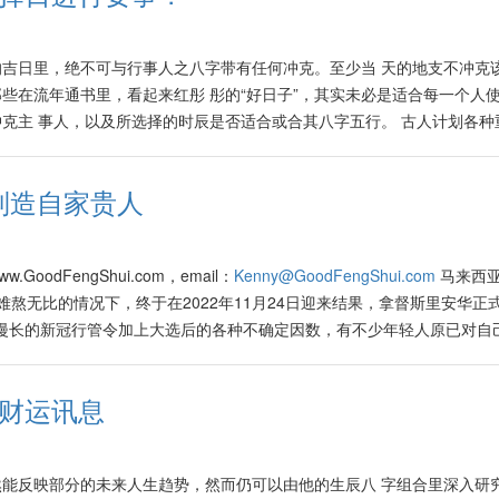
吉日里，绝不可与行事人之八字带有任何冲克。至少当 天的地支不冲克
些在流年通书里，看起来红彤 彤的“好日子”，其实未必是适合每一个人
克主 事人，以及所选择的时辰是否适合或合其八字五行。 古人计划各种
床、祈福、求财、搬家、求子、上任、开市等，都会择日行事。如果稍有
，在新官上任时也大多会选择在吉祥如意的日子里进行好事。 一些上庭
制造自家贵人
出裁决时，也会择日另行宣判。曾听闻一些人面对控状时，特别通过其代
选择之下，选择在一些比较可能兴旺他本人的日子进行上诉。 有一些人
迷信的行为，因此对此嗤之以鼻。他们认为只要心中“感觉美好”，天天都
.GoodFengShui.com，email：
Kenny@GoodFengShui.com
马来西
仁见智的看法，并有所保留。因为当一些人的运气（可以通过个人的命运
难熬无比的情况下，终于在2022年11月24日迎来结果，拿督斯里安华正
时候，往往会不经意地在一些带冲克元素的凶煞日里进行大事，往后可能
过漫长的新冠行管令加上大选后的各种不确定因数，有不少年轻人原已对自
 Source: https://vip.sinchew.com.my/xuhongfang-fengsh
无助、无力与失望。当大多数人推捧的首相人选安华，在排除万难正式成
路又重新燃起一道烈火。 有人来电告诉我，他们决定尽快结婚生子、也
的财运讯息
，以期看到更美好的马来西亚 (A Better Malaysia)。 由于即将来临
预计此年将有许多人结婚、怀上或生个健康聪明、以后成为家族中贵人的宝
店举行婚宴喜庆的人大排长龙，生意兴隆。 也有人问如何以好风水之法，主
能反映部分的未来人生趋势，然而仍可以由他的生辰八 字组合里深入研
得意，觅得如意郎君与佳人，天天春风满面，以后子孙满堂、家族出贵人