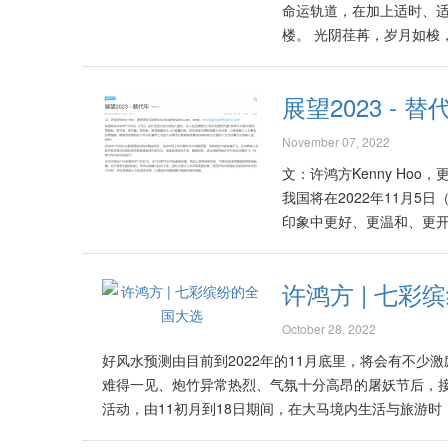
命运轨道，在加上适时、适
星其实也是人缘，在适当
楼。 光阴荏苒，岁月如梭
可以通过适当的催动桃花阵
子的结婚宴会，与失去联
以及流年的桃花星： 属猴
里，在各种人生路上有人起
属羊的人，在鼠年里有桃
展望2023 - 替
心想从此不会再回到大马，
固定的桃花位在正南方。属
起的经济风暴，以及几年
属虎、属马、属狗的人，以
November 07, 2022
现象，目前似乎仍然挥之
礼、计划怀或生宝宝！ 未
文：许鸿方Kenny Hoo，更多
短期属于看空趋势，尤其
花卉、带有浪漫或暧昧气
我国将在2022年11月
动与震荡，令无数股友们寝
桃花气息，可能引起口角
印象中更好、更温和、更
婆及儿女，回流了大马。 Source: h
能导致身败名裂，官职不保
率，以继续踏上人生事业的
shouzhongdecaiyunxunxi/
也容易得到他人的喜爱与辅
与正面的人生与处事方式造
凌晨1点前，早上11点到
许鸿方 | 七彩
许多不明朗因素，各种谣
若是遇到已婚的异性的追求
者选择按兵不动、静观其变
今年里（即2022水虎年
October 28, 2022
月初展开的 “辛亥”月，
花”。 正东、南、西、北
好风水预测由目前到2022年的11月底里，将会有不少
攘、但又带有无数挑战的
窗户外，尤其是坐落在正
难得一见、炮竹异常热烈、气氛十分高昂的屠妖节后，接
到2022年的12月初，将
牛花等植物，因为这类些
活动，由11初月到18日期间，在大马境内生活与旅游时
卯水兔年的立春八字以展望未来
以免无意中催动烂桃花。 
在2022年11月8日也是美国的总统中期选举日，目
年”(Changover Y
马、狗、猴、鼠、龙的人，