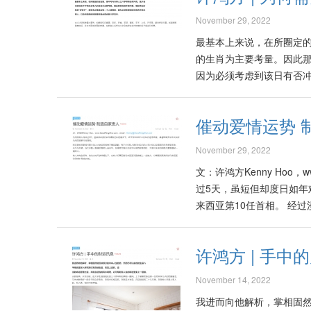
November 29, 2022
最基本上来说，在所圈定的
的生肖为主要考量。因此那
因为必须考虑到该日有否冲
务，如婚丧红白喜事、安
话，许多本国或邻国的政要
催动爱情运势 
件，当法官无法在当庭作
求法官或相关机构，在有所
November 29, 2022
日是多此一举，或者是流于
文：许鸿方Kenny Hoo，www
子！然而个人认为这是见
过5天，虽短但却度日如年
里看得出来）没那么好的
来西亚第10任首相。 经
引出各种问题，或引导出各种各样的挑战。
计划以及国家的未来感到
weihexuzerijinxingyaoshi/
亚首相后，大家对未来的前
许鸿方 | 手中
回流马来西亚为国家献上一丝棉力
水兔年是个“大桃花年”，
November 14, 2022
测2023年各家酒楼、酒
我进而向他解析，掌相固然
花运势，以期在此年里爱情