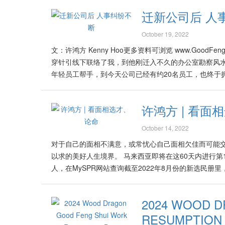
目前阶段皆按兵不动、静观其变，间接导致许多行业若如水
及更新、更强的产品与服
划，也在明年里容易怀孕
迁新公司后 人
也开始旺盛，加上遇上选举前的各种造势活动，可预见
难以适应的新方式。比如说
的“红鸾”方位。 由于2
部分人多采取观望态度。然而好风水预测由目前到202
无法与时并进、在思维与行
October 19, 2022
画像并24小时开着一盏份
象。 Source: https://vip.sinchew.com.my/xuhongfang-f
分析，从2023的上半年
香水、浪漫的画像等也可加
文：许鸿方 Kenny Hoo更多资料可浏览 www.GoodFengS
明朗因素。特别是在阳历2
如说增添艳丽高贵时尚打扮
穿针引线下联络了我，到他刚迁入不久的办公室勘察风水
范未然。 9月份渐好转 当
色加一些青绿色的装饰品，
年轻员工帮手，到今天公司已经有约20名员工，也终于
入复苏期，百业开始呈现吉
花、浪漫爱情画像 催动桃
楼。從办公楼里的玻璃大窗可以眺望到景色宜人的大海、
来的路会继续崎岖。网络里
运。想要积极催动桃花者，
办公楼时重金聘请了该区里极具盛名的室内设计师。当
转向或心惊胆跳。在此时
许鸿方 | 看面
是最容易催动桃花的位置
设计都很赏心悦目，比下了其他行家们，属于与众不同的
在生意、工作或学业上的
其他男或女的相片，否则会
新办公楼后，人事纠纷不断，令他烦恼不已。那两位一
机会与市场。 在2023
October 14, 2022
说看起来像裸女、眼睛的抽
变成反目成仇，续而愤然离开公司另起炉灶，甚至在上
体经济的复苏。 五行属水
对于自己的面相不满意，或常忧心自己面相欠佳而可能交
北方位，避免放三角形或
堂！ 至于在其他员工群里，原本大家都相处融洽的，然
营、商业管理业、百货业、
以求的美好人生境界。 马来西亚即将在这60天内进行第
难与他人相处，间接地影响
工不时像他投诉其他员工，各种人事纠纷搞到他以及其
资行业、保险业，法律业
人，在MySPR网站查询截至2022年8月份的新选民
将会特别多，酒楼的宴席
的迹象，令他感到无限操心与烦恼。 风水的好与坏，绝不
剑、武器制造业等。 一整
试。在长期受保护与呵护下成长的他们，当下似乎终于有
里一切皆顺顺利利，贵人多多来相助！
格局，内里其实未必是好风水的布局！这都必须通过“理
累积财气，事业顺利、学业
闻、看报纸的，因此一直以来也未必对各类的政治人物
造自家贵人
理、化煞为吉。 我在分析了阿成以及各个主要员工的八
此方位里切忌摆设鱼缸或
2024 WOOD 
在此时，许多候选人皆立马整装待发，尽量在最短的时
争执与纠纷的因素! 大门位于三碧星惹事端 原来公司
如果打算使用能够急速催动
RESUMPTION
以期在他们的长期“事业”里继续冲刺啦！ 那些没有太
好几个客户也闹到不欢而散、所幸未到对簿公堂的地步。
经验的风水大师。大门必