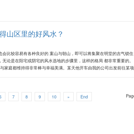
ew.com.my/xuhongfang-fengshui-kanmianxiang-xuancai-lunmin
水泥顶部涂上黑色的漆料，为的是营造某种“酷”的气氛，然而这可适得
此届大选结局如何，履行了大马公民责任的普罗大众仍对来届的当家者抱
喉、灯箱、横梁等！ 尤其是正对着大门的接待柜台上端就有大大的横梁
大时代里，我们祈望属于真正有德、有才、廉洁更懂于贯彻大同世界理念
设计也不断为公司招徕许多素质不佳的各户、引起纷争不断！ 桌上吊灯帶
并带领马来西亚的经济趋向繁荣、人人平等、国泰民安、全民和谐共处、
吊灯，有的是花草、鸟类形状的。美归美，殊不知一些比如说有几只金属小
 https://www.kwongwah.com.my/20221104/展望2023-─-替代年
何觅得山区里的好风水？
易带来各种负面的风水反效果，如员工健康受损、脾气暴躁、争执不断等
办公室是在假楼上，由于没有任何窗户，员工们也难以知悉他是否有在内
工们的关系也不再像以往般打成一片了。 我在根据他以及众员工的八字
也会比较容易有各种良好的 案山与朝山，即可以将集聚在明堂的吉气锁住
方位摆设能够为大家营造更融洽气氛的相片、装饰品等。由于厕所的门正
，无论是在阳宅或阴宅的风水选地的步骤里，这样的格局 都非常重要的。
以及增强室内设计感。 期望阿成的公司业务蒸蒸日上，大家都开开心心
业与家庭都维持得非常棒与幸福美满。某天他开车由我的公司出发前往某
//www.kwongwah.com.my/20221015/迁新公司后人事纠纷不断
以便他打造一栋梦寐以求并能五代同堂的大豪宅。 由于久无见面再加上
也与小李分享，根据2022流年八字的分析，阳历2022年的9月初到11
，如果属实，这也许是手头上有足够现金者，进场购买产业之好时机。老
Page
，对有实力者的确是一个良机。 Source:
6
7
8
9
10
»
End
emideshanqulidehaofengshui/