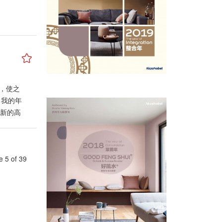
g/
其反！因
有无数的
压顶，非
的人，成
“尖
安居乐
鸟站着
现象！这
，因此平
组合做了
，使之
对着餐饮
 我的年
地渡过每
项新的高
不赶时
月初，全
实说，目
 5 of 39