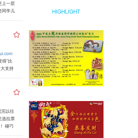
更上一层
助，因此
老同学儿
HIGHLIGHT
的桃花位
二十几年
、属兔、
生活后，
花星动，
危机所引
预测生肖
负面社会
进行婚
指股市中
，比如说
i.com
串剧烈波
中催动的
变得”比
他已带老
冲，极可
最大支持
阔，当然
这种积极
11点到
上充斥着
是男性，
方式，或
尤其是在
阳历11
述“烂桃
热闹纷
房间内及
祝完以往
测从目前
人掌，牵
竞选拉票
023癸
的画像，
！ 碰巧
属虎、
投资者在
新的人物以
动与计