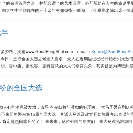
 当的命运管理之道，并配合适当的风水调理，必可帮助在人生的旅途里
的催动下，可以帮助尤其是做业务的人，吸引或招徕更多贵人的支持与相
，由大学生涯到现在的三十余年有如弹指一瞬间。上个星期老陈出席一位
来达到业绩方面的提升。 根据个人生肖的五行推算法，也可以知道个人
络好一段日子的众多老友、老同学们相见欢。老陈这才发觉，在这短短的
、属鼠、属龙的人，在鸡年里有桃花星动，固定的桃花位在正西方。属猪
、有人落，有的不胜唏嘘。 老陈在二十几年前决定带老婆到美国工作与
花星动，固定的桃花位在正北方。属蛇、属鸡、属牛的人，在马年里有桃
代年
打算在那里落地生根、开枝散叶。然而在2008年由美国开始爆发的次贷
虎、属马、属狗的人，在兔年里有桃花星动，固定的桃花位在正东方。 
前主要由特朗普阵营挑动美国社会，带来各种排斥亚裔尤其是针对华人的
及生肖属猴、属鼠、属龙的人，在2023年里人缘特佳，爱情得意、可以
不去，有的地区甚至越演越烈。在加上近期市道继续低落，各路专家们皆
婚的男女，可以在家居上述的个人桃花位里，摆放能催动桃花运势的物品
资料可浏览www.GoodFengShui.com，email：
Kenny@GoodFengShu
是牵涉许多周边行业的地产业继续趋软，尤其是由美、欧国家引起的一连
息的字画等。然而已婚的人就不可如此催动桃花之气，因为被有心或无意
5日（今日）进行全国大选之候选人提名，众人在近期里也已经开始看到无数“
食不安。 此年里通货不断膨胀，再加上许多公司进行裁员，在约半年前
、误会甚至造成家中鸡犬不宁。如果加上夫妻的个人八字又与流年八字相
开明、更中庸、更包容、更有智慧的大人们崭露头角，其实皆是为博取到
ttps://vip.sinchew.com.my/xuhongfang-fengshui-
。 有的人在先天的八字组合里带有桃花星，他们天生人缘特强、交游广
更高峰。期望这些即将在11月19日最终上位的人中豪杰们能够继续秉持
助。比如说在以下时段出世的人，不论男女其人缘佳、异性缘也强： 晚上
福人民。祈盼！ 2022年11月8日也是美国的总统中期选举日，目前市场
下午1点前，早上5点到7点前，傍晚5点到7点前。 一些单身的女性，甚至
缤纷的全国大选
言与预言满天飞。许多商家以及股市投资者在目前阶段采取极度短线交易
或纠缠时，为了不想因为这种纠缠不清 ，而搞到自己美好的家庭失和，
，这也间接导致许多行业如水静河飞，有者已经开始叫苦连天！ 2022年
里）、在客厅的东方范围里摆设一些涂上红或紫色的装饰品，可以帮助减低上
水气与财气也开始逐渐旺盛，再加上各种造势活动，可预见该段时期是极度
方位 避免种植有刺或攀藤花卉 为了常保家庭成员的人缘与贵人运，家中的
激励人心的消息被发放，市场 有被鼓舞与激励的好现象。 大马子民在刚庆
，市场也将随之起伏不定。因此大部分人多采取观望态度。然而好风水预
东、南、西、北的方位，必须避免种植有刺或攀藤的花卉，如玫瑰花、仙
下来即将迎来第15届全国大选，各派人马以及政党开始施展各出奇谋的
会有激励人心的消息发放，以营造市场被鼓舞与激励的美好现象。 姑且一探2
植物会激发烂桃花的产生。此外，上述方位也必须避免摆设带有暧昧气息
，肯定是热闹非凡的了！ 来来来，诸位外国的朋友们，来大马观光旅游啦
： 日主丁 癸 甲 癸巳 巳 寅 卯 好风水将2023癸卯水兔年称为“替代
大家知悉如何避免“烂桃花”了，那么如何能够催动好的桃花风水呢？ 生肖
前市场上充斥着许多不明朗因素，各种谣言与预言满天飞。许多商家以及股市
ear)。大家即将目睹以及体验各种人、事、物、公司、科技、系统等，将被许多
在2023年里比较容易红鸾星动、爱情得意，因此不时有结婚、生子的冲