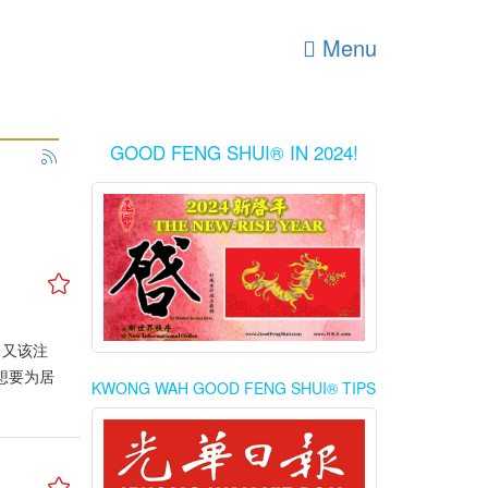
Menu
GOOD FENG SHUI® IN 2024!
？又该注
想要为居
KWONG WAH GOOD FENG SHUI® TIPS