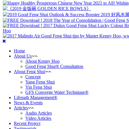
Home
About Us
About Kenny Hoo
Good Feng Shui® Consultation
About Feng Shui
Concept
Yang Feng Shui
Yin Feng Shui
GFS Converge Water Technique®
Lifepath Management®
News & Events
Articles
Audio Articles
Video Articles
Recent Project
Testimonials