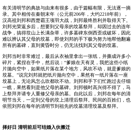
有关清明节的典故与由来有很多，由于篇幅有限，无法逐一摘
录。其中相传在秦朝末年（公元前206年，大约2218年前），
汉高祖刘邦和西楚霸王项羽大战，刘邦最终胜利并取得天下。
刘邦光荣返乡后，想要到父母亲的坟墓祭拜，却因过去的连年
战争，搞得坟山上长满杂草，许多墓碑东倒西歪或破坏，因此
难以辨认其父母的坟墓，即使刘邦的手下极为努力地帮他翻遍
所有的墓碑，直到黄昏时分，仍无法找到其父母的坟墓。
刘邦当时非常难过，最后从衣袖里拿出一张纸，并撕成许多小
碎片，紧捏在手中，然后说：“爹娘在天有灵，我把这些小纸
片拋向空中，如果纸片落在某个地方，风吹不动，就是爹娘的
坟墓。”说完刘邦就把纸片拋向空中，果然有一纸片落在一座
坟墓上，无论风怎么吹都吹不动。刘邦和手下们忙跑过去仔细
一瞧，果然看到是他父母的墓碑。刘邦顿时高兴得不得了，马
上祭拜并请专人重修父母亲的墓。自此以后，刘邦在每年的清
明节当天，一定到父母的坟上清理后祭拜。民间的百姓们，也
依照刘邦在每年的清明节到祖先的坟墓清理坟墓及祭拜。
择好日 清明前后可结婚入伙搬迁