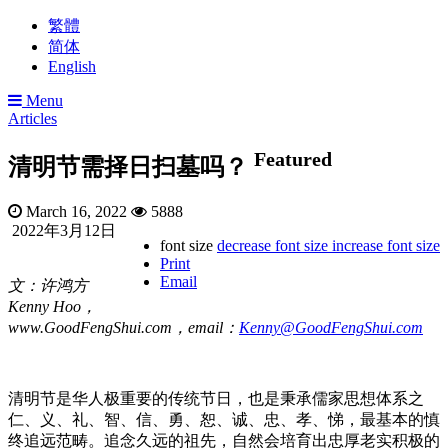
繁體
简体
English
Menu
Articles
Featured
清明节需择日扫墓吗？
March 16, 2022
5888
2022年3月12日
font size
decrease font size
increase font size
Print
Email
文：许鸿方
Kenny Hoo，
www.GoodFengShui.com，email：
Kenny@GoodFengShui.com
清明节是华人极重要的传统节日，也是秉承儒家思想体系之
仁、义、礼、智、信、勇、恕、诚、忠、孝、悌，最基本的慎
终追远范畴。追念久远的祖先，自然会培育出忠厚老实积极的