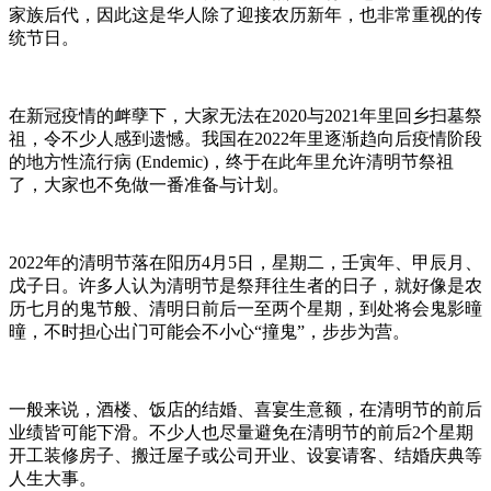
家族后代，因此这是华人除了迎接农历新年，也非常重视的传
统节日。
在新冠疫情的衅孽下，大家无法在2020与2021年里回乡扫墓祭
祖，令不少人感到遗憾。我国在2022年里逐渐趋向后疫情阶段
的地方性流行病 (Endemic)，终于在此年里允许清明节祭祖
了，大家也不免做一番准备与计划。
2022年的清明节落在阳历4月5日，星期二，壬寅年、甲辰月、
戊子日。许多人认为清明节是祭拜往生者的日子，就好像是农
历七月的鬼节般、清明日前后一至两个星期，到处将会鬼影曈
曈，不时担心出门可能会不小心“撞鬼”，步步为营。
一般来说，酒楼、饭店的结婚、喜宴生意额，在清明节的前后
业绩皆可能下滑。不少人也尽量避免在清明节的前后2个星期
开工装修房子、搬迁屋子或公司开业、设宴请客、结婚庆典等
人生大事。