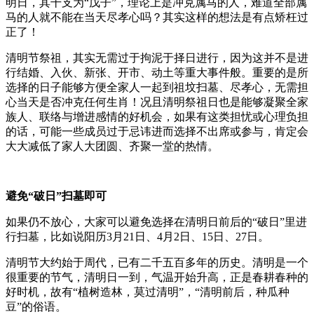
明日，其干支为“戊子”，理论上是冲克属马的人，难道全部属
马的人就不能在当天尽孝心吗？其实这样的想法是有点矫枉过
正了！
清明节祭祖，其实无需过于拘泥于择日进行，因为这并不是进
行结婚、入伙、新张、开市、动土等重大事件般。重要的是所
选择的日子能够方便全家人一起到祖坟扫墓、尽孝心，无需担
心当天是否冲克任何生肖！况且清明祭祖日也是能够凝聚全家
族人、联络与增进感情的好机会，如果有这类担忧或心理负担
的话，可能一些成员过于忌讳进而选择不出席或参与，肯定会
大大减低了家人大团圆、齐聚一堂的热情。
避免“破日”扫墓即可
如果仍不放心，大家可以避免选择在清明日前后的“破日”里进
行扫墓，比如说阳历3月21日、4月2日、15日、27日。
清明节大约始于周代，已有二千五百多年的历史。清明是一个
很重要的节气，清明日一到，气温开始升高，正是春耕春种的
好时机，故有“植树造林，莫过清明”，“清明前后，种瓜种
豆”的俗语。