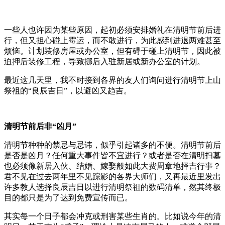
一些人也许因为某些原因，起初必须安排婚礼在清明节前后进
行，但又担心碰上霉运，而不敢进行，为此感到进退两难甚至
烦恼。计划装修房屋或办公室，但有碍于碰上清明节，因此被
迫押后装修工程，导致挪后入驻新居或新办公室的计划。
最近这几天里，我不时接到各界的友人们询问进行清明节上山
祭祖的“良辰吉日”，以避凶又趋吉。
清明节前后非“凶月”
清明节种种的禁忌与忌讳，似乎引起诸多的不便。清明节前后
是否是凶月？任何重大事件皆不宜进行？或者是否在清明扫墓
也必须像新居入伙、结婚、嫁娶般如此大费周章地择吉行事？
君不见在过去两年里不见踪影的各界大师们，又再最近里发出
许多教人选择良辰吉日以进行清明祭祖的数码清单，然其终极
目的都只是为了达到免费宣传而已。
其实每一个日子都会冲克或刑害某些生肖的。比如说今年的清