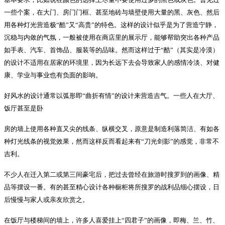
一些个案，在大门、房门门框、甚至地砖与墙壁使用大量的黑、灰色、然后
用各种灯光营造极“酷”又“高贵”的特色。这样的设计似乎是为了营造宁静，
沉稳与内敛的气氛，一般被使用在商店里的展示厅，能够帮助突出各种产品
如手表、汽车、首饰品、服装等的品味。然而这样过于“酷”（其实是冷漠）
的设计不适用在居家的环境里，因为长远下去会导致家人的感情冷淡、对健
康、学业与事业也有负面的影响。
好风水的设计通常以弧形即“曲折有情”的设计来营造吉气。一些人在大厅、
饭厅甚至是卧
房的墙上使用各种直又尖的线条、纵横交叉，原意是制造利落简洁、有如各
种灯光线条的视觉效果，然而这样反而看起来有“刀光剑影”的感觉，非常不
吉利。
不少人在迁入第二或第三间豪宅后，把过去曾经在旅游时搜罗到的画像、精
品等摆设一番。有的甚至精心设计各种橱柜将所搜罗的战利品细心摆设，日
后慢慢与家人或亲友欣赏之。
在饭厅与楼梯间的墙上，许多人喜爱挂上“四君子”的画像，即梅、兰、竹、