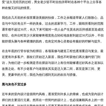
受”这久无经历的过程，男女老少皆不时自拍并即时在各种个平台上分享各
种欢愉又好玩的情景。
我也在几天前的长假里重游美丽的怡保，工作之余顺道带家人们散散心、品
尝与中马区有点不一样的美食。过去的居家学习、工作，眼睛所看到的范围
通常都不超过30尺，长久下来可能对一些人会产生莫名的压抑感甚至造成忧
郁症。在外出时至少大家能够将视觉焦点轻松地放射到超过30尺以外，不但
能舒缓头脑与各种紧绷的肌肉，也肯定对身心灵都会有极好的纾解与提升。
在去年底的行管令较为松绑后，各项装修与建造工程也逐渐重启与复业。最
近更有许多客户、朋友们开始迁入新居，我也不时获他们再次邀约登门到
访，为他们进一步检测是否在摆设与设计上有任何能够通过好风水之道加以
改善之处。有不少老客户与老朋友其实是迁入第二间，甚至是第三间、更
美、更豪华的大宅，我也为他们感到无比的欢欣与骄傲。
黑与灰色不宜过多
近年来的室内设计提倡简约风格，逐渐受到许多人的青睐，也成为室内设计
师们的主要流行元素。然而在一些简约的设计上，也必须兼顾风水上的一些
基本要求，比如说在颜色的选择上尽量不要使用过多的黑色或灰色。曾见过