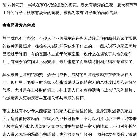
菊 四种花卉，寓意在寒冬仍然绽放的梅花、春天有清秀的兰花、夏天有节节
上升的竹子，秋季有淡香的菊花、被视为带有 君子般的高尚气派。
家庭照激发亲密感
然而我也不时察觉，不少人已不再展示在许多人曾经居住的新村老家里常见
的各种家庭照片，往往令人感到好像缺少了什么的。一些人说不少家庭照片
已经过于陈旧，有的甚至将之置于储藏室里，说什么在摆设了其他的物件
后，有剩余的空间才另做安排，最后也忘了而继续将旧相片留在储藏室了。
其实家庭照片如结婚照、孩子们成长、成材的相片是鼓励挂在或摆设在大
厅、饭厅里，能够不时为家人带来激励以及保持家人的亲热度以及营造好的
气场。尤其是在上楼时的墙上，挂上家人们的各种活动与成长记录的相片，
能激发家人更加亲密与互相关怀与照顾的情怀。
市面上也有不少专人能够登门为家人在新居里拍摄、量身定制温馨的家庭
照，这是值得鼓励的。在家人的成长过程里，不时以相片记录下来，能带来
无数甜蜜的回忆以及激励大家继续维护与珍惜一家人的情感，不但对年长的
家人带来无限的温馨与荣耀感，也能够提醒年轻的一代继续发奋图强，激励