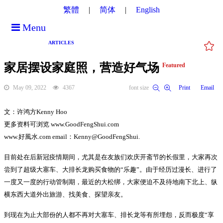
繁體
简体
English
Menu
ARTICLES
家居摆设家庭照，营造好气场
Featured
May 09, 2022
4367
font size
Print
Email
文：许鸿方Kenny Hoo
更多资料可浏览 www.GoodFengShui.com
www.好風水.com email：Kenny@GoodFengShui.
目前处在后新冠疫情期间，尤其是在友族们欢庆开斋节的长假里，大家再次
尝到了超级大塞车、大排长龙购买食物的“乐趣”。由于经历过漫长、进行了
一度又一度的行动管制期，最近的大松绑，大家便迫不及待地南下北上、纵
横东西大道外出旅游、找美食、探望亲友。
到现在为止大部份的人都不再对大塞车、排长龙等有所埋怨，反而极度“享