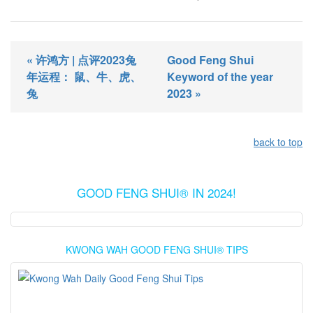
« 许鸿方 | 点评2023兔
Good Feng Shui
年运程： 鼠、牛、虎、
Keyword of the year
兔
2023 »
back to top
GOOD FENG SHUI® IN 2024!
KWONG WAH GOOD FENG SHUI® TIPS