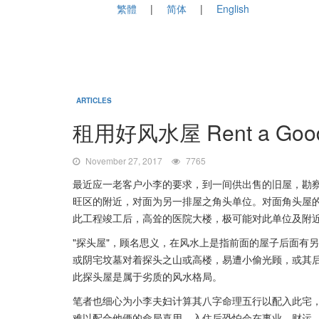
繁體
简体
English
ARTICLES
租用好风水屋 Rent a Good 
November 27, 2017
7765
最近应一老客户小李的要求，到一间供出售的旧屋，勘察
旺区的附近，对面为另一排屋之角头单位。对面角头屋
此工程竣工后，高耸的医院大楼，极可能对此单位及附近
"探头屋"，顾名思义，在风水上是指前面的屋子后面有
或阴宅坟墓对着探头之山或高楼，易遭小偷光顾，或其
此探头屋是属于劣质的风水格局。
笔者也细心为小李夫妇计算其八字命理五行以配入此宅
难以配合他俩的命局喜用，入住后恐怕会在事业、财运