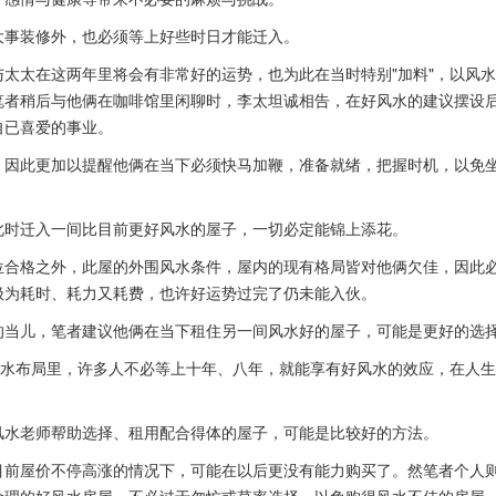
大事装修外，也必须等上好些时日才能迁入。
太太在这两年里将会有非常好的运势，也为此在当时特别"加料"，以风
笔者稍后与他俩在咖啡馆里闲聊时，李太坦诚相告，在好风水的建议摆设
自已喜爱的事业。
，因此更加以提醒他俩在当下必须快马加鞭，准备就绪，把握时机，以免
此时迁入一间比目前更好风水的屋子，一切必定能锦上添花。
位合格之外，此屋的外围风水条件，屋内的现有格局皆对他俩欠佳，因此
极为耗时、耗力又耗费，也许好运势过完了仍未能入伙。
的当儿，笔者建议他俩在当下租住另一间风水好的屋子，可能是更好的选
风水布局里，许多人不必等上十年、八年，就能享有好风水的效应，在人
风水老师帮助选择、租用配合得体的屋子，可能是比较好的方法。
目前屋价不停高涨的情况下，可能在以后更没有能力购买了。然笔者个人