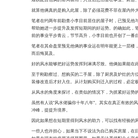
就算他俩真的是购入此屋，除了必须花费不菲在屋内外
笔者在约两年前勘查小李目前居住的屋子时，已预见他与
帮助她进一步提升及发挥短期间的好运势。的确如此，
前的事业平步青云，节节高升，小李目前也开创了一番
笔者在其命盘里预见他俩的事业运在明年能更上一层楼
而后悔莫及。
好的风水能够把好运势发挥到淋漓尽致。他俩如果能在
至于刚勘察过、想购买的二手屋，除了厨房及炉灶的方
装修改造后才好入住。从计划购买到迁入的过程，必定
从风水的角度来探讨，在类似的情况下，为抓紧好运势
虽然有人说"风水佬骗你十年八年"。其实在真正有效的
冲峰，提提升境界。
因此如果想在短期里得到风水的助力，可以找有经验的
一些人也许担心，如果当下不设法为自己购买房屋，在