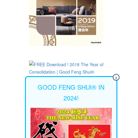
x
GOOD FENG SHUI® IN
2024!