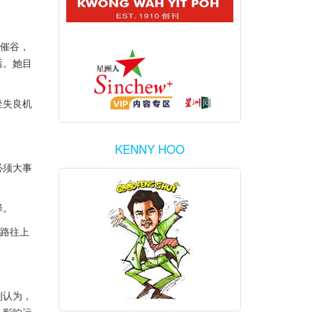
水催谷，
后。她目
坐失良机
KENNY HOO
必须大事
择。
生路往上
则认为，