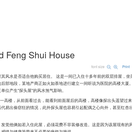
Feng Shui House
font size
Print
其风水是否适合他购买居住。 这是一间已入住十多年前的双层排屋，坐
的后部地段，某地产商正如火如荼地进行建立一间听说为医院的高楼大厦
单位产生"探头屋"的风水煞气影响。
另一高楼，从前面看过去，能看到前面屋后的高楼，高楼像探出头遥望过
后代易出偷窃狂的情况，此外探头屋也容易引起配偶之心向外，甚至红杏
，发觉他俩如若入住此屋，必须花费不菲装修改造。这是因为该屋现有的
、感情与健康等带来不必要的麻烦与挑战。