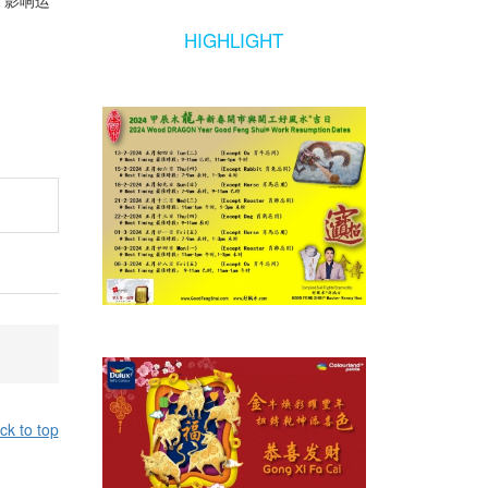
，影响运
HIGHLIGHT
。
ck to top