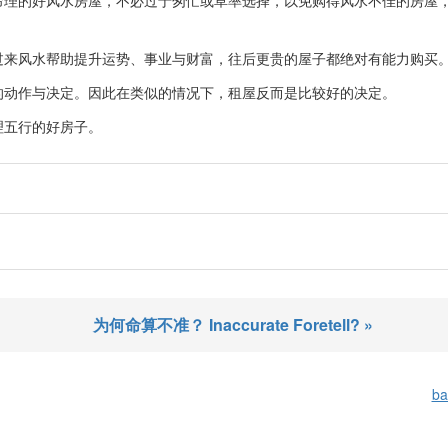
命理的好风水房屋，不必过于匆忙或草率选择，以免购得风水不佳的房屋
过来风水帮助提升运势、事业与财富，往后更贵的屋子都绝对有能力购买
的动作与决定。因此在类似的情况下，租屋反而是比较好的决定。
理五行的好房子。
为何命算不准？ Inaccurate Foretell? »
ba