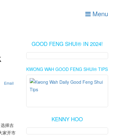
Menu
GOOD FENG SHUI® IN 2024!
k
KWONG WAH GOOD FENG SHUI® TIPS
Email
KENNY HOO
，选择吉
大家开市