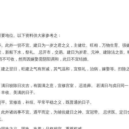
。
重要地位。以下资料供大家参考之：
事。此外一切不宜。建日为一岁之君之义，主健壮、旺相，万物生育、强
，新船下水，祭礼。 忌开市，交易。建日为岁君、元神、建除法之首。
而不可收，然而因嫁娶需阴阳调和，此日不宜结婚。
。建之翌日，旺建之气有所减，其气温和，宜祭礼，治病，嫁娶等。扫除
满日较除日次吉，有圆满之意，宜修宫室， 忌造葬。 若满日与戍日同一
，丰收、美满的日子。
则平。宜修造，补垣。平常平稳之义，既普通的日子。
此外诸凶事不宜。遇平而定，为辅佐建日之神。宜冠带。 忌求医。定日
意。
为固执之义，固执、执着；品格操守，重视权威。