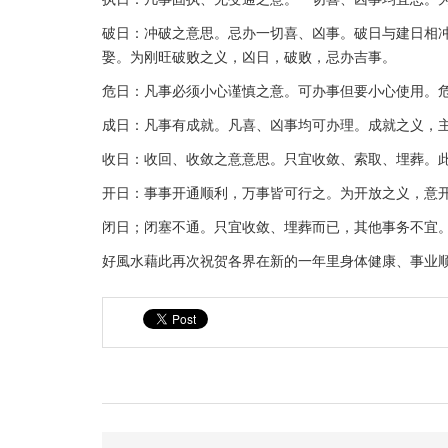
破日：冲破之意思。忌办一切喜、凶事。破日与建日相冲
娶。为刚旺破败之义，凶日，破败，忌办吉事。
危日：凡事必须小心谨慎之意。可办事但要小心使用。
成日：凡事有成就。凡喜、凶事均可办理。成就之义，
收日：收回、收敛之意意思。只宜收敛、索取、埋葬。
开日：事事开通顺利，万事皆可行之。为开放之义，意
闭日；闭塞不通。只宜收敛、埋葬而已，其他事务不宜
好風水藉此再次祝贺各界在新的一年里身体健康、事业