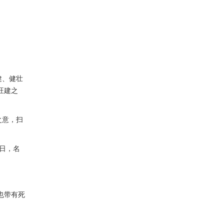
健、健壮
旺建之
之意，扫
日，名
也带有死