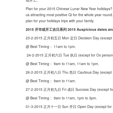
或开工。
Plan for your 2015 Chinese Lunar New Year holidays? T
us attracting most positive Qi for the whole year round
plan for your holidays trips with your family.
2015 开市或开工吉日系列 2015 Auspicious dates and tim
23-2-2015 正月初五日 Mon 定日 Decision Day (except
@ Best Timing： 11am to 1pm.
24-2-2015 正月初六日 Tue 执日 (except for Ox pers
@ Best Timing： 9am to 11am, 11am to 1pm.
26-2-2015 正月初八日 Thu 危日 Cautious Day (except 
@ Best Timing： 9am to 11am.
27-2-2015 正月初九日 Fri 成日 Success Day (except f
@ Best Timing： 9am to 11am, 1pm to 3pm.
01-3-2015 正月十一日 Sun 开日 Open Day (except for