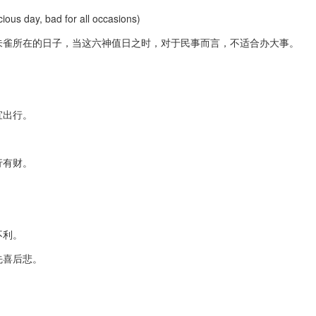
ous day, bad for all occasions)
朱雀所在的日子，当这六神值日之时，对于民事而言，不适合办大事。
宜出行。
行有财。
不利。
先喜后悲。
。
。