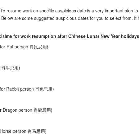
o resume work on specific auspicious date is a very important step to
. Below are some suggested auspicious dates for you to select from. It 
e for work resumption after Chinese Lunar New Year holidays
 for Rat person 肖鼠忌用)
on 肖牛忌用)
for Rabbit person 肖兔忌用)
or Dragon person 肖龍忌用)
 Horse person 肖马忌用)