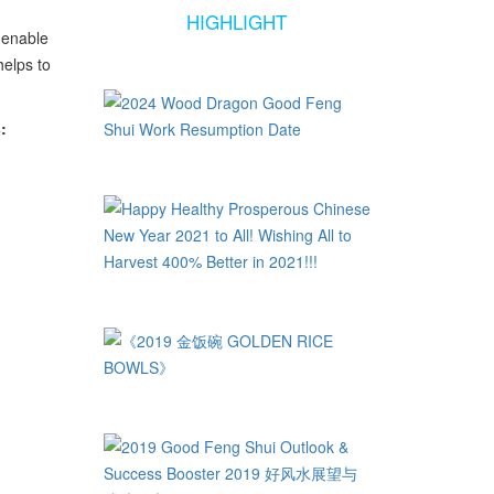
HIGHLIGHT
 enable
helps to
: