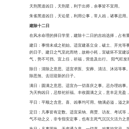
天刑黑道凶日，天刑星，利于出师，余事皆不宜用。
朱雀黑道凶日，天讼星，利用公事，常人凶，诸事忌用
建除十二日
在风水命理的择日学里，建除十二日的吉凶选择，占有
建日：事情未成之初始。适宜建基立业，破土、开光等
的日子。建日之气至此而绝，故称小耗，宜破坏不宜建设
气，势不可挡。宜上任，祈福，营造及出行。 阳气旺发
除日：清除之意思。适宜求医、安葬、清洁、沐浴等事
除恶煞、去旧迎新的日子。
满日：圆满之意思。适宜办一切喜庆之事。忌办理凶事。
为天狗凶日，忌祭祀祈福。丰收圆满之义，意丰足充盈
平日：平顺之含意。喜、凶事均可用。物满必溢，溢之
定日：凡事皆有定数。适宜采纳、商贾、访友、考试等，
气不动之义，非专指安定事，也有主死气沉沉欠活力之
执日：凡事固执、无变通之意。一切喜、凶事均宜忌。