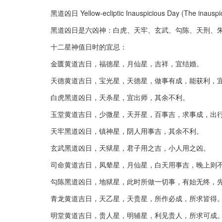
黑道凶日 Yellow-ecliptic Inauspicious Day (The inauspici
黑道凶日是六凶神：白虎、天牢、玄武、勾陈、天刑、
十二星神值日时的宜忌：
金匮黄道吉日，福德星，月仙星，吉祥，宜结婚。
天德黄道吉日，宝光星，天德星，做事有成，能获利，
白虎黑道凶日，天杀星，宜出师，其余不利。
玉堂黄道吉日，少微星，天开星，百事吉，求事成，出
天牢黑道凶日，镇神星，阴人用事吉，其余不利。
玄武黑道凶日，天狱星，君子用之吉，小人用之凶。
司命黄道吉日，凤辇星，月仙星，白天用事吉，晚上则
勾陈黑道凶日，地狱星，此时所做一切事，有始无终，
青龙黄道吉日，天乙星，天贵星，所作必成，所求皆得
明堂黄道吉日，贵人星，明辅星，利见贵人，所求可成