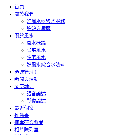
首頁
關於我們
好風水® 咨詢服務
許鴻方履歷
關於風水
風水概論
陽宅風水
陰宅風水
好風水綜合水法®
命運管理®
新聞與活動
文章論述
語音論述
影像論述
最近個案
推薦書
個案研究參考
相片陳列室