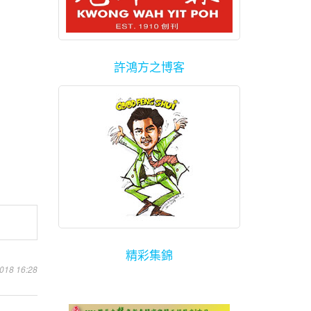
許鴻方之博客
精彩集錦
8 16:28