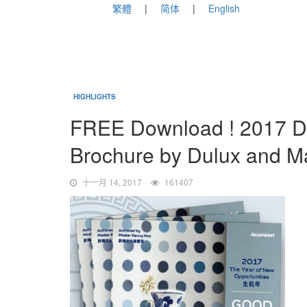
繁體
简体
English
HIGHLIGHTS
FREE Download ! 2017 D
Brochure by Dulux and M
十一月 14, 2017
161407