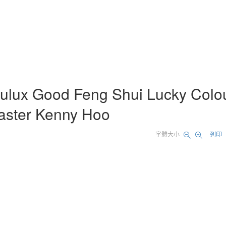
ulux Good Feng Shui Lucky Colo
aster Kenny Hoo
字體大小
列印