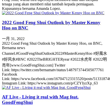
tenaga yang akan memberi nilai tambah kepada perniagaan.
Kupasannya bersama Amanda Lopez.
2022 Good Feng Shui Outlook by Master Kenny
Hoo on BNC
一月 31, 2022
2022 Good Feng Shui Outlook by Master Kenny Hoo, on BNC,
Bernama news
Channel.#GoodFengShuiOutlook2022#MasterKennyHoo #好風水
#好风水#BNC #2022TheBRIGHTERyear #2022水虎年 #2022明
亮年[www.GoodFengShui.com] Twitter
Link: https://twitter.com/bernamatv/status/1487973744505077761
Facebook
Link: https://www.facebook.com/167047123315520/posts/51331874
Instagram Link: https://www.instagram.com/p/CZYIyzXp_63
AF Live - Living it real with Mag feat.
GoodFengShui