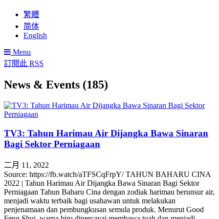
繁體
简体
English
Menu
訂閱此 RSS
News & Events (185)
TV3: Tahun Harimau Air Dijangka Bawa Sinaran
Bagi Sektor Perniagaan
二月 11, 2022
Source: https://fb.watch/aTFSCqFrpY/ TAHUN BAHARU CINA
2022 | Tahun Harimau Air Dijangka Bawa Sinaran Bagi Sektor
Perniagaan Tahun Baharu Cina dengan zodiak harimau berunsur air,
menjadi waktu terbaik bagi usahawan untuk melakukan
penjenamaan dan pembungkusan semula produk. Menurut Good
Feng Shui, warna biru dipercayai membawa tuah dan menjadi