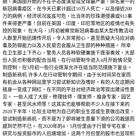
期，美国由开始的不在乎态度演变成全球最严重、排名第一的
新冠病毒疫区，在今天已累计超过10万人死亡，以及接近200
万的病例，经济状况岌岌可危，比当年的珍珠港侵袭或911事
件来得更严重！目前在英国、印度、印尼等地区的疫情也有失
控的现象。 在大马，3月初被察觉新冠病毒由某大型传教活动
人群里开始迅速传开后，令人非常担心，甚至质疑大马应对病
毒及防御能力以及人民是否会服从卫生部的种种措施。 所幸
在卫生部上下齐心，警务人员各种软硬兼施下逐渐奏效，大部
份人民也积极的配合当局，在行动管制令进入4月开始情况受
到控制，在5月初一些行业逐渐允许在适当防范措施下复业。
制造新商机 许多人在行动管制令期间，由于长时间呆在家而
有机会从各种网站里学习尝试新知识及嗜好。有的人在这期间
摇身一变成了网红，在不同的平台对经济政治等提出建设性意
见。 一些人成了大厨、修理技师、理发师、瘦身专家、园艺
专家、甚至风水师等！这其实也能够帮助不少人在接下来的
2020下半年，比较主动地为自己的职业生涯或生意做出改变，
尝试制造新商机，而不是为了即将被生意量下滑的公司裁退而
感到茫然不已。 在2020年的4、5月份里由于行管令宅在家，
研究与投资股市的人迅速增加，这两个月份里的股市也显现积