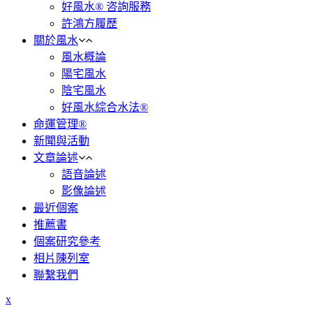
好風水® 咨詢服務
許鴻方履歷
關於風水
風水概論
陽宅風水
陰宅風水
好風水綜合水法®
命運管理®
新聞與活動
文章論述
語音論述
影像論述
最近個案
推薦書
個案研究參考
相片陳列室
聯繫我們
x