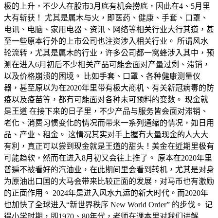
极的上升，不少人在股市3月底有机会捞底，因此在4、5月里
大有斩获！ 尤其是属木与火，即医药、健康、手套、口罩、
电讯、电脑、家用电器、资讯、网络等相关行业大行其道，甚
至一些原本行外的上市公司也注资涉入相关行业。 所谓风水
轮流转，尤其是属木的行业，许多公司都一窝蜂涉入其中，预
测在进入6月初后不少相关产品可能会面对产量过剩、滞销，
以及价格崩溃的困境。 比如手套、口罩、各种健康测量仪
器，甚至原以为在2020年里带有极大商机、有关新冠病毒的防
疫以及疫苗等，都有可能面对各种未可预料的变数。 现金就
是王道 在接下来的日子里，不少产品与服务皆会面对滞销、
老化、消费习惯变化的情况而带来一系列通缩的情况，如日用
品、产业、租金。 这情况其实对手上握有大量现金的人大大
有利，真正可以尝到现金就是王道的甜头！美金在近期里极有
可能趋软，然而在进入8月初又会往上推了。 原本在2020年里
普遍不被看好的汽油业，在此期间里会看到转机，尤其是对身
为原油出口国的大马会带来比较正面的发展，对马币也有激励
的正面作用。 2024年是进入风水九运的新大时代。而2020年
也加快了全球进入“新世界秩序 New World Order” 的步伐。 记
得小学时期，即1970、80年代，老师在课本里对我们讲解