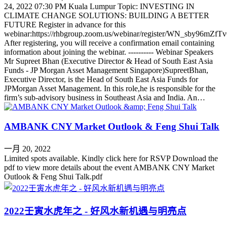
24, 2022 07:30 PM Kuala Lumpur Topic: INVESTING IN
CLIMATE CHANGE SOLUTIONS: BUILDING A BETTER
FUTURE Register in advance for this
webinar:https://rhbgroup.zoom.us/webinar/register/WN_sby96mZ
After registering, you will receive a confirmation email containing
information about joining the webinar. ---------- Webinar Speakers
Mr Supreet Bhan (Executive Director & Head of South East Asia
Funds - JP Morgan Asset Management Singapore)SupreetBhan,
Executive Director, is the Head of South East Asia Funds for
JPMorgan Asset Management. In this role,he is responsible for the
firm’s sub-advisory business in Southeast Asia and India. An…
AMBANK CNY Market Outlook & Feng Shui Talk
一月 20, 2022
Limited spots available. Kindly click here for RSVP Download the
pdf to view more details about the event AMBANK CNY Market
Outlook & Feng Shui Talk.pdf
2022壬寅水虎年之 - 好风水新机遇与明亮点