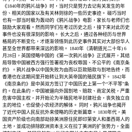
《1840年的鸦片战争》时，当时只是努力去记有关发生的年
份、相关的国家以及有关林则徐的一些历史事迹。 碰巧当时
也有一部当时极为轰动的《鸦片战争》电影，家长与老师们也
鼓励大家观看。然而同学们在考过历史之后，接下来对此历史
事件也没有很深刻的影响。 长大之后，通过各种经历与世界
格局的不断变化，才逐渐领悟到此历史事件其实对大部份华人
甚至全世界都带来深远的影响。 1840年（清朝道光二十年) 6
月28日，英国侵略中国的《第一次鸦片战争》正式展开，其结
局导致中国被西方强行签署视为丧权辱国、不公平的《南京条
约》。鸦片战争以中国失败为由而以巨款赔款与割地告终，而
香港也在这期间里开始转让到大英帝国的殖民旗下。 1842年
《南京条约》是中英双方签订了中国历史上第一个“不平等”条
约。在此条约，中国被逼向外国割地、赔款、商定关税，严重
危害中国主权，并开始沦为半殖民地半封建社会，丧失独立自
主的地位，也促使小农经济的解体。 同时，鸦片战争也揭开
了近代中国人民反抗外来侵略的历史新篇章。 1830年代，美
国资产阶级也向南部劫掠美洲原住民即印第安人和墨西哥人的
土地，並成功排除欧洲资本主义在拉丁美洲的扩张势力，全面