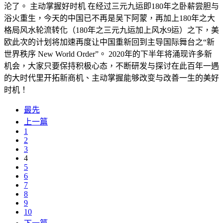
沦了。 主动掌握好时机 在经过三元九运即180年之卧薪尝胆与
浴火重生，今天的中国已不再是吴下阿蒙，再加上180年之大
格局风水轮流转化（180年之三元九运加上风水9运）之下，美
欧此次的计划将加速再度让中国重新回到主导国际舞台之“新
世界秩序 New World Order”。 2020年的下半年将涌现许多新
机会，大家只要保持积极心态，不断研发与探讨在此百年一遇
的大时代里开拓新商机、主动掌握能够改变与改善一生的美好
时机！
最先
上一篇
1
2
3
4
5
6
7
8
9
10