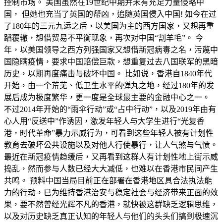
控制市场。 美国虽然在19世纪中期并未有充足力量侵略中
国， 但她也充当了英国的帮凶，追随英国侵入中国! 如今在过
了180年的三元九运之后，以美国为主的西方国家，又想再重
蹈覆辙，想借贸易不平衡现象，再次对中国“割羊毛”。 今
年，以美国领导之西方列强国家又想借新冠病毒之名，污蔑中
国隐瞒疫情，要求中国赔偿巨款，想重复过去八国联军的黑暗
历史，以期再度痛击与破坏中国。 比如说，香港自1840年代
开始，由一个荒芜、低卫生水平的弹丸之地，经过180年的发
展后成为极度繁华，更一度是全球最主要的金融中心之一。
不过2014年开始的“雨伞行动”或“占中行动”，以及2019年由有
心人用“反送中”作诱因，激发年轻人与大学生进行“光复香
港，时代革命”暴力示威行为，可看到这些年轻人被有计划性
教育去破坏公共设施以及对他人行使暴行，让人气煞与气愤。
最近在新冠疫情趋缓后，又再看到这群人有计划性地上街示威
捣乱，然而参与人数已经大大减低，也难以在香港市民间产生
共鸣。 预料中国当局目前正在部署在香港地区具合法执法能
力的行动，已为维持香港治安与稳定社会与经济带来正面的效
果，要不然曾经光辉不凡的香港，就快被这群缺乏逻辑思维，
以及对历史缺乏真正认知的年轻人与他们的头头们搞到极速沉