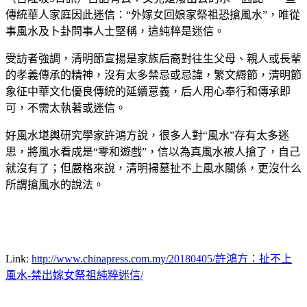
傳統華人家庭因此迷信：“外嫁女回娘家祭祖恐搶風水”，唯從
事風水及卜卦問事人士堅稱，這純粹是迷信。
受訪者強調，清明節宣揚是家族后裔對往生父母、親人或長輩
的孝義傳承的精神，沒有太多禁忌或忌諱，繁文縟節，清明節
象征中華文化優良傳統的延續意義，后人用心奉行和傳承即
可，不需太執著或迷信。
好風水堪輿研究學家許鴻方說，很多人對“風水”存有太多迷
思，將風水看成是“零和遊戲”，信以為真風水被人搶了，自己
就沒有了；但嚴格來說，清明掃墓扯不上風水關係，更沒什么
所謂搶風水的說法。
Link:
http://www.chinapress.com.my/20180405/許鴻方：扯不上
風水-禁出嫁女祭祖純粹迷信/