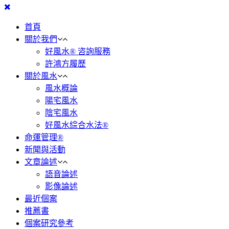
首頁
關於我們
好風水® 咨詢服務
許鴻方履歷
關於風水
風水概論
陽宅風水
陰宅風水
好風水綜合水法®
命運管理®
新聞與活動
文章論述
語音論述
影像論述
最近個案
推薦書
個案研究參考