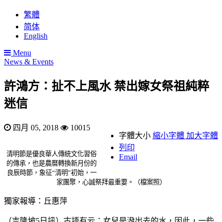
繁體
简体
English
Menu
News & Events
許鴻方：扯不上風水 禁出嫁女祭祖純粹
迷信
四月 05, 2018
10015
字體大小
縮小字體
加大字體
列印
清明節是優良華人傳統文化習俗
Email
的傳承，也是農曆轉換新月份的
良辰時節，象征“清明”初始，一
家團聚，心誠祭拜最重要。（檔案照）
獨家報導：丘惠萍
（吉隆坡5日訊）古語有云：女兒是潑出去的水，因此，一些