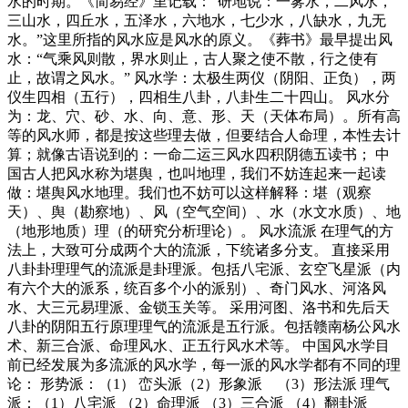
水的时期。《简易经》里记载：“研地说：一雾水，二风水，
三山水，四丘水，五泽水，六地水，七少水，八缺水，九无
水。”这里所指的风水应是风水的原义。《葬书》最早提出风
水：“气乘风则散，界水则止，古人聚之使不散，行之使有
止，故谓之风水。” 风水学：太极生两仪（阴阳、正负），两
仪生四相（五行），四相生八卦，八卦生二十四山。 风水分
为：龙、穴、砂、水、向、意、形、天（天体布局）。所有高
等的风水师，都是按这些理去做，但要结合人命理，本性去计
算；就像古语说到的：一命二运三风水四积阴德五读书； 中
国古人把风水称为堪舆，也叫地理，我们不妨连起来一起读
做：堪舆风水地理。我们也不妨可以这样解释：堪（观察
天）、舆（勘察地）、风（空气空间）、水（水文水质）、地
（地形地质）理（的研究分析理论）。 风水流派 在理气的方
法上，大致可分成两个大的流派，下统诸多分支。 直接采用
八卦卦理理气的流派是卦理派。包括八宅派、玄空飞星派（内
有六个大的派系，统百多个小的派别）、奇门风水、河洛风
水、大三元易理派、金锁玉关等。 采用河图、洛书和先后天
八卦的阴阳五行原理理气的流派是五行派。包括赣南杨公风水
术、新三合派、命理风水、正五行风水术等。 中国风水学目
前已经发展为多流派的风水学，每一派的风水学都有不同的理
论： 形势派：（1） 峦头派（2）形象派 （3）形法派 理气
派：（1）八宅派 （2）命理派 （3）三合派 （4）翻卦派