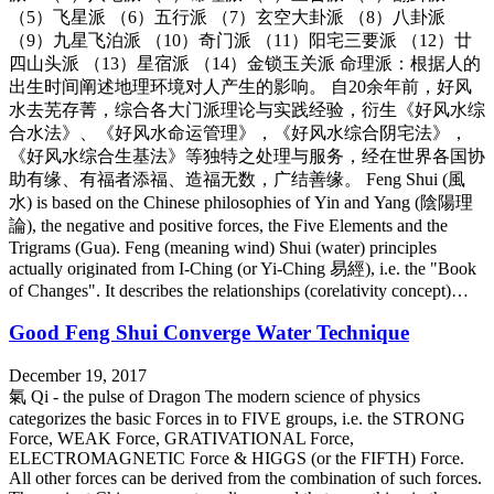
（5）飞星派 （6）五行派 （7）玄空大卦派 （8）八卦派
（9）九星飞泊派 （10）奇门派 （11）阳宅三要派 （12）廿
四山头派 （13）星宿派 （14）金锁玉关派 命理派：根据人的
出生时间阐述地理环境对人产生的影响。 自20余年前，好风
水去芜存菁，综合各大门派理论与实践经验，衍生《好风水综
合水法》、《好风水命运管理》，《好风水综合阴宅法》，
《好风水综合生基法》等独特之处理与服务，经在世界各国协
助有缘、有福者添福、造福无数，广结善缘。 Feng Shui (風
水) is based on the Chinese philosophies of Yin and Yang (陰陽理
論), the negative and positive forces, the Five Elements and the
Trigrams (Gua). Feng (meaning wind) Shui (water) principles
actually originated from I-Ching (or Yi-Ching 易經), i.e. the "Book
of Changes". It describes the relationships (corelativity concept)…
Good Feng Shui Converge Water Technique
December 19, 2017
氣 Qi - the pulse of Dragon The modern science of physics
categorizes the basic Forces in to FIVE groups, i.e. the STRONG
Force, WEAK Force, GRATIVATIONAL Force,
ELECTROMAGNETIC Force & HIGGS (or the FIFTH) Force.
All other forces can be derived from the combination of such forces.