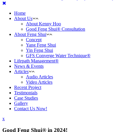
Home
About Us
About Kenny Hoo
Good Feng Shui® Consultation
About Feng Shui
Concept
Yang Feng Shui
Yin Feng Shui
GFS Converge Water Technique®
Lifepath Management®
News & Events
Articles
Audio Articles
Video Articles
Recent Project
Testimonials
Case Studies
Gallery
Contact Us Now!
x
Good Feng Shui® in 2024!