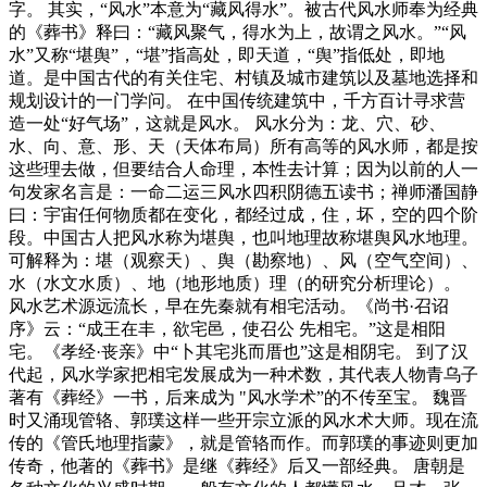
字。 其实，“风水”本意为“藏风得水”。被古代风水师奉为经典
的《葬书》释曰：“藏风聚气，得水为上，故谓之风水。”“风
水”又称“堪舆”，“堪”指高处，即天道，“舆”指低处，即地
道。是中国古代的有关住宅、村镇及城市建筑以及墓地选择和
规划设计的一门学问。 在中国传统建筑中，千方百计寻求营
造一处“好气场”，这就是风水。 风水分为：龙、穴、砂、
水、向、意、形、天（天体布局）所有高等的风水师，都是按
这些理去做，但要结合人命理，本性去计算；因为以前的人一
句发家名言是：一命二运三风水四积阴德五读书；禅师潘国静
曰：宇宙任何物质都在变化，都经过成，住，坏，空的四个阶
段。中国古人把风水称为堪舆，也叫地理故称堪舆风水地理。
可解释为：堪（观察天）、舆（勘察地）、风（空气空间）、
水（水文水质）、地（地形地质）理（的研究分析理论）。
风水艺术源远流长，早在先秦就有相宅活动。《尚书·召诏
序》云：“成王在丰，欲宅邑，使召公 先相宅。”这是相阳
宅。《孝经·丧亲》中“卜其宅兆而厝也”这是相阴宅。 到了汉
代起，风水学家把相宅发展成为一种术数，其代表人物青乌子
著有《葬经》一书，后来成为 "风水学术”的不传至宝。 魏晋
时又涌现管辂、郭璞这样一些开宗立派的风水术大师。现在流
传的《管氏地理指蒙》，就是管辂而作。而郭璞的事迹则更加
传奇，他著的《葬书》是继《葬经》后又一部经典。 唐朝是