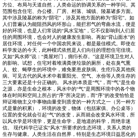
方位、布局与天道自然，人类命运的协调关系的一种学问。其
范围包含住宅、办公楼、厂房、村落、城镇、陵墓诸多方面。
其中涉及陵墓的称为“阴宅”，涉及其他方面的称为“阳宅”。如
人们普遍认为能阻挡风的环形山，能拦邪气的弯曲水流，便是
好的环境，也是人们常说的“风水宝地”，它不仅影响到人们居
住的周围环境，也会对人的健康发生影响。再如“背山面水”的
居住环境，对任何一个中国农民来说，都是最佳模式。即使在
科学发达的今天，此种模式依然是人们向往的理想住宅佳境。
又如“风水师”说：“粪屋对门，痈疖长存。”这是环境卫生对人
的影响。试想，住宅对着堆满粪便垃圾的厕所，处在臭气熏
人、蚊、蝇孽生的环境中，难免要患皮肤病、生疙疖及其他疾
病。可见古代的风水术中着重阳光、空气、水份等人类生存的
三大要素还是十分正确的。 风水的本质是“气”，而“气”是生命
之源，亦是生命之根本，风水中的“气”是周围环境中的各个物
体在时间和空间上所占的“序”所决定的，而“序”的改变恰恰是
辩证唯物主义中事物由量变到质变的一种方式之一（另一种方
式是量的积累），环境的改变，物体（包括家俱、办公桌等）
位置的变化就会引起“气”的改变，从而就会改变风水环境，所
以风水学是环境学，更是生命学，是地道的科学，而绝非迷
信。 现代科学已证实“风水”所要求的生态环境，关系人类的
生存与健康。人类生活在自然界，特别是生态环境日益恶化的