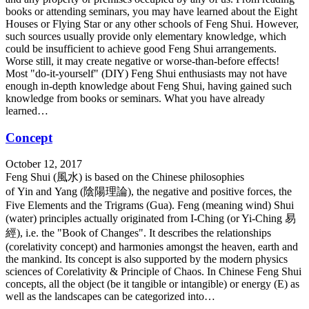
books or attending seminars, you may have learned about the Eight
Houses or Flying Star or any other schools of Feng Shui. However,
such sources usually provide only elementary knowledge, which
could be insufficient to achieve good Feng Shui arrangements.
Worse still, it may create negative or worse-than-before effects!
Most "do-it-yourself" (DIY) Feng Shui enthusiasts may not have
enough in-depth knowledge about Feng Shui, having gained such
knowledge from books or seminars. What you have already
learned…
Concept
October 12, 2017
Feng Shui (風水) is based on the Chinese philosophies
of Yin and Yang (陰陽理論), the negative and positive forces, the
Five Elements and the Trigrams (Gua). Feng (meaning wind) Shui
(water) principles actually originated from I-Ching (or Yi-Ching 易
經), i.e. the "Book of Changes". It describes the relationships
(corelativity concept) and harmonies amongst the heaven, earth and
the mankind. Its concept is also supported by the modern physics
sciences of Corelativity & Principle of Chaos. In Chinese Feng Shui
concepts, all the object (be it tangible or intangible) or energy (E) as
well as the landscapes can be categorized into…