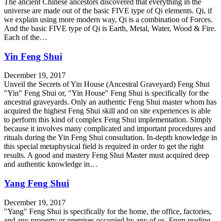
The ancient Chinese ancestors discovered that everything in the
universe are made out of the basic FIVE type of Qi elements. Qi, if
we explain using more modern way, Qi is a combination of Forces.
And the basic FIVE type of Qi is Earth, Metal, Water, Wood & Fire.
Each of the…
Yin Feng Shui
December 19, 2017
Unveil the Secrets of Yin House (Ancestral Graveyard) Feng Shui
"Yin" Feng Shui or, "Yin House" Feng Shui is specifically for the
ancestral graveyards. Only an authentic Feng Shui master whom has
acquired the highest Feng Shui skill and on site experiences is able
to perform this kind of complex Feng Shui implementation. Simply
because it involves many complicated and important procedures and
rituals during the Yin Feng Shui consultation. In-depth knowledge in
this special metaphysical field is required in order to get the right
results. A good and mastery Feng Shui Master must acquired deep
and authentic knowledge in…
Yang Feng Shui
December 19, 2017
"Yang" Feng Shui is specifically for the home, the office, factories,
and any property or premises occupied by any of us. From reading