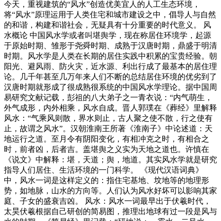
今天，重视建筑的“风水”创造优美宜人的人工生态环境，
将“风水”原理运用于人类住宅和城市建设之中，倡导人与自然
的和谐，构建和谐社会，无疑具有十分重要的时代意义。 风
水概论 中国风水学或者叫堪舆学，现在称居住环境学，起源
于原始时期、雏形于尧舜时期、成熟于汉唐时期，鼎盛于明清
时期。风水学是人类在长期的居住实践中积累的宝贵经验。朝
阳光、避风雨、防火灾，近水源、利出行成了最基本的居住理
论。几千年甚至几万年来人们不断的总结居住环境的优劣到了
汉唐时期就形成了很成熟很系统的中国风水学理论。据中国周
易研究文献记载，彭祖的八大弟子之一青衣说：“内气萌生，
外气成形，内外相乘，风水自成。晋人郭璞在《葬经》里解释
风水：“气乘风则散，界水则止，古人聚之使不散，行之使有
止，故谓之风水”。汉朝淮南王所著《淮南子》中论述道：天
地运行之道。至月令有阴阳变化，有相冲克之时，有相合之
时，前者凶，后者吉。盖堪舆之义实为天地之道也。许慎在
《说文》中解释：堪，天道；舆，地道。其实风水学就是研究
指导人们居住、生活环境的一门科学。 《现代汉语词典》
中，风水一词是这样定义的：指住宅基地、坟地等的地理形
势，如地脉，山水的方向等。人们认为风水好坏可以影响其家
庭、子女的盛衰吉凶。 风水：风水一词最早出于伏羲时代，
太昊伏羲根据自己研创的简易图，推理出地球有过一段是风与