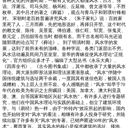
各种文化的兴盛时期，一般有文化的人都懂风水，吕才、张
说、浮屠泓、司马头陀、杨筠松、丘延翰、曾文遄等等，不胜
枚举。其中吕才的著之《葬篇》，观点与青乌子和郭璞针锋相
对。 宋朝时老百姓普遍讲究风水，《朱子家礼》说：百姓家
里死了人，三月而葬，先把地形选好，再择日开茔。这个时代
的赖文俊、陈传、吴景鸾、傅伯通、徐仁旺、邹宽、张鬼灵、
蔡元定，历伯韶等在当时 都很有名。而千古名相司马光还追
随郭璞的论点写了《葬论》。 到了明清时期，风水学的发
展，达到了前所未有的顶峰。各种学说、各类门派层出不穷。
风水活动遍及民间乃至皇室。皇帝的青睐促使风水理论“正统
化”，官方组织众多才子，编辑了大型丛书《永乐大典》、
《四库全书》、《古今图书集成》，其中都收录了大量的风水
理论。两大派别即形法派和理法派逐渐形成。 “风水”伴随中
国传统建筑与选址两千余裁，一度因其有迷信色彩，被国人当
成糟粕，为上层人士所不齿。令人感慨的是：“风水”却早于70
年代在欧美为有识之士所瞩目：美国、加拿大、澳大利亚及
港、澳、台等国家和地区兴起“风水热”，有许多人进行专题研
究，他们在中国风水理论与实践的基础上，创立了建筑环境
学。与《易经》热一样，由于“外转内”效应所起的影响，国内
也开始转变对“风水”的看法，相继有许多人投身于研究，并陆
续出版了许多有关“风水”的专著。已销声匿迹50年的“风水
术”，厥而复兴。 其实风水的核心是探求建筑的选址、择地、