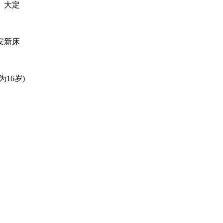
、大定
安新床
16岁)