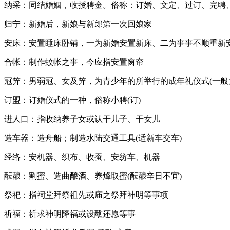
纳采：同结婚姻，收授聘金。俗称：订婚、文定、过订、完聘
归宁：新婚后，新娘与新郎第一次回娘家
安床：安置睡床卧铺，一为新婚安置新床、二为事事不顺重新
合帐：制作蚊帐之事，今应指安置窗帘
冠笄：男弱冠、女及笄，为青少年的所举行的成年礼仪式(一般为
订盟：订婚仪式的一种，俗称小聘(订)
进人口：指收纳养子女或认干儿子、干女儿
造车器：造舟船；制造水陆交通工具(适新车交车)
经络：安机器、织布、收蚕、安纺车、机器
酝酿：割蜜、造曲酿酒、养烽取蜜(酝酿辛日不宜)
祭祀：指祠堂拜祭祖先或庙之祭拜神明等事项
祈福：祈求神明降福或设醮还愿等事