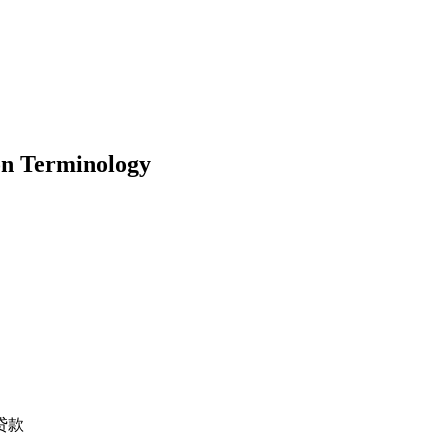
 Terminology
贷款