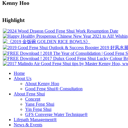
Kenny Hoo
Highlight
Home
About Us
About Kenny Hoo
Good Feng Shui® Consultation
About Feng Shui
Concept
Yang Feng Shui
Yin Feng Shui
GFS Converge Water Technique®
Lifepath Management®
News & Events