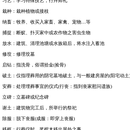
习艺：学习特殊技艺，行拜师礼
栽种：栽种植物或接枝
纳畜：牧养、收买入家畜、家禽、宠物…等
捕捉：断蚁、扑灭家中或农作物之害虫生物
放水：建筑、清理池塘或水族箱后，将水注入蓄池
修坟：修理坟墓
启钻：指洗骨，俗谓拾金(捡骨)
破土：仅指理葬用的阴宅墓地破土，与一般建房屋的(阳宅动土
安葬：处理埋葬事宜的仪式(行丧：指到丧家慰问遗族)
立碑：立墓碑或纪念碑
谢土：建筑物完工后，所举行的祭祀
除服：脱下丧服(成服：即穿上丧服)
移柩：行葬仪时，奖棺木移出屋外之事