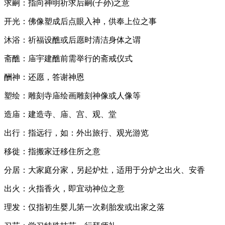
求嗣：指向神明祈求后嗣(子孙)之意
开光：佛像塑成后点眼入神，供奉上位之事
沐浴：祈福设醮或后愿时清洁身体之谓
斋醮：庙宇建醮前需举行的斋戒仪式
酬神：还愿，答谢神恩
塑绘：雕刻寺庙绘画雕刻神像或人像等
造庙：建造寺、庙、宫、观、堂
出行：指远行，如：外出旅行、观光游览
移徙：指搬家迁移住所之意
分居：大家庭分家，另起炉灶，适用于分炉之出火、安香
出火：火指香火，即宜动神位之意
理发：仅指初生婴儿第一次剃胎发或出家之落