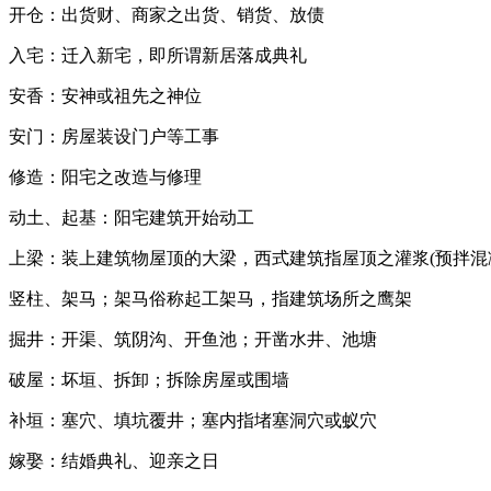
开仓：出货财、商家之出货、销货、放债
入宅：迁入新宅，即所谓新居落成典礼
安香：安神或祖先之神位
安门：房屋装设门户等工事
修造：阳宅之改造与修理
动土、起基：阳宅建筑开始动工
上梁：装上建筑物屋顶的大梁，西式建筑指屋顶之灌浆(预拌混
竖柱、架马；架马俗称起工架马，指建筑场所之鹰架
掘井：开渠、筑阴沟、开鱼池；开凿水井、池塘
破屋：坏垣、拆卸；拆除房屋或围墙
补垣：塞穴、填坑覆井；塞内指堵塞洞穴或蚁穴
嫁娶：结婚典礼、迎亲之日