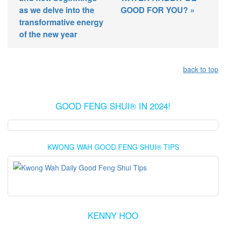
as we delve into the
GOOD FOR YOU? »
transformative energy
of the new year
back to top
GOOD FENG SHUI® IN 2024!
KWONG WAH GOOD FENG SHUI® TIPS
KENNY HOO