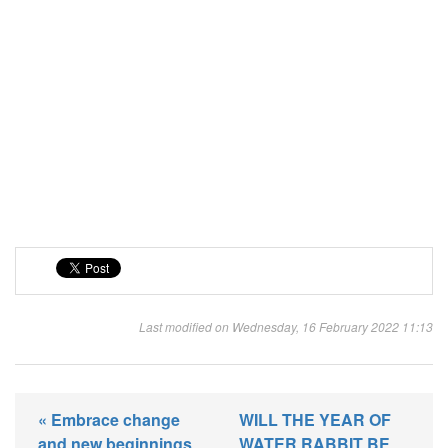
Last modified on Wednesday, 16 February 2022 11:13
« Embrace change
WILL THE YEAR OF
and new beginnings
WATER RABBIT BE