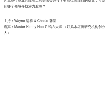
究竟各行各业的经济走势是否会好转？有意投资理财的朋友，可以
到哪个领域寻找潜力股呢？
主持：Wayne 运祥 & Chasie 馨莹
嘉宾：Master Kenny Hoo 许鸿方大师 （好风水堪舆研究机构创办
人）