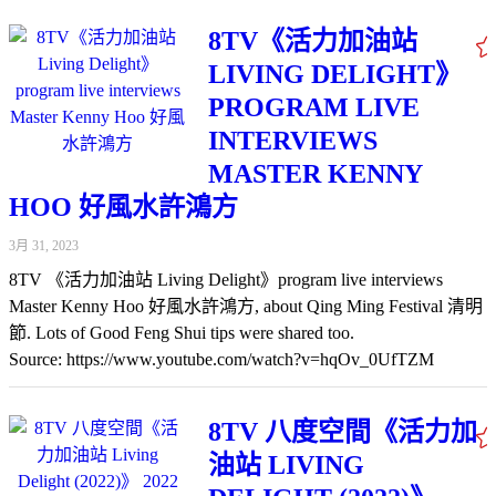
8TV《活力加油站
LIVING DELIGHT》
PROGRAM LIVE
INTERVIEWS
MASTER KENNY
HOO 好風水許鴻方
3月 31, 2023
8TV 《活力加油站 Living Delight》program live interviews
Master Kenny Hoo 好風水許鴻方, about Qing Ming Festival 清明
節. Lots of Good Feng Shui tips were shared too.
Source: https://www.youtube.com/watch?v=hqOv_0UfTZM
8TV 八度空間《活力加
油站 LIVING