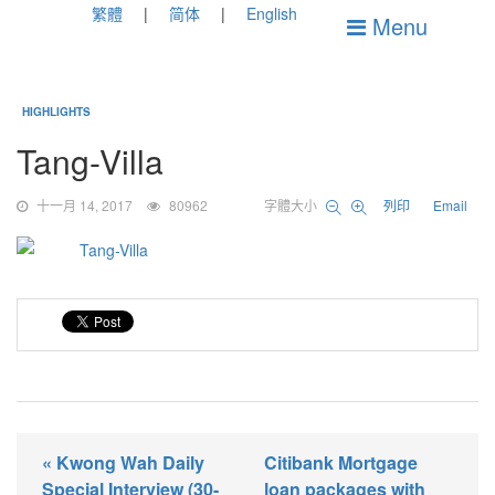
繁體
简体
English
Menu
HIGHLIGHTS
Tang-Villa
十一月 14, 2017
80962
字體大小
列印
Email
« Kwong Wah Daily
Citibank Mortgage
Special Interview (30-
loan packages with