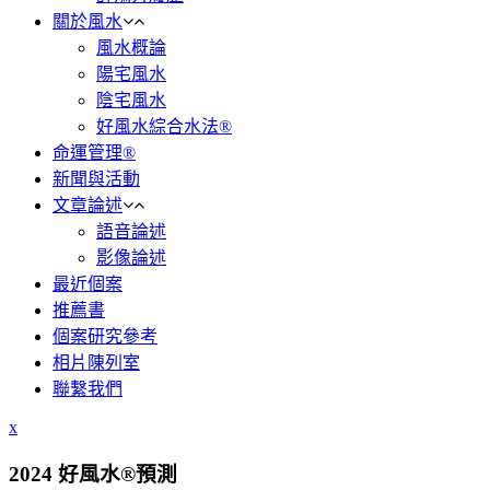
關於風水
風水概論
陽宅風水
陰宅風水
好風水綜合水法®
命運管理®
新聞與活動
文章論述
語音論述
影像論述
最近個案
推薦書
個案研究參考
相片陳列室
聯繫我們
x
2024 好風水®預測