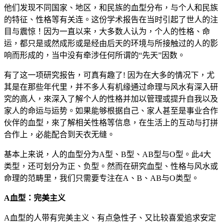
他们发现不同国家、地区，和民族的血型分布，与个人和民族
的特征、性格等有关连。这份学术报告在当时引起了世人的注
目与震惊！因为一直以来，大多数人认为，个人的性格、命
运，都只是或然成形或是经由后天的环境与所接触过的人的影
响而形成的，当中没有牵涉任何所谓的“先天”因数。
有了这一项研究报告，可真有趣了! 因为在大多的情况下，尤
其是在那些年代里，并不多人有机缘通过命理与风水有深入研
究的高人，來深入了解个人的性格并加以管理或提升自我以及
家人的命运与运势。如果能够根据自己、家人甚至是事业合作
伙伴的血型，來了解相关性格等信息，在生活上的互动与打拼
合作上，必能配合到天衣无缝。
基本上来说，人的血型分为A型、B型、AB型与O型。此4大
类型，还可划分为正、负型。然而在研究血型、性格与风水或
命理的范畴里，我们只需要专注在A、B、AB与O类型。
A血型：完美主义
A血型的人带有完美主义、有点急性子、又比较喜爱追求安定