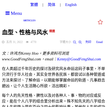
繁體
简体
English
Menu
ARTICLES
血型、性格与风水
精選
五月 31, 2022
4770
字體大小
列印
Email
文：许鸿方Kenny Hoo，更多资料可浏览
www.GoodFengShui.com，email：
Kenny@GoodFengShui.com
在人类超过千年历史的探讨及研究风水命运这码子事里，不单
只流行于华人社会，其实全世界各民族，都尝试以各种管道或
方法来探讨、了解命运，以期能够掌握命运的轨道、凡事趋吉
避凶，让个人生活随心所欲，活出精彩。
每个人的先天性格、脾性以及对各种人、事、物的对应或反
应，能在个人八字的组合里分析出来。殊不知先天的八字组合
在人生的路上带有百分之四十的影响比重，其他在人生的成功