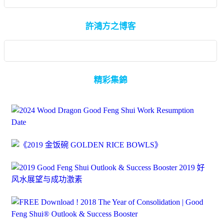
許鴻方之博客
精彩集錦