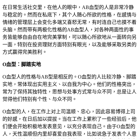
在日常生活社交里，在他人的眼中，AB血型的人是非常冷静
与稳定的。然而在私底下，其个人随心所欲的性格，在感情与
情绪的管理层上会变化多端又喜怒无常，有时连自己也摸不着
头脑。然而带有两极化性格的AB血型人，对各种两面性的事
务皆能够自由自在地完美掌制，可以随心所欲地从一面转向另
一面，特别在投资理财方面特别有眼光，以及能够采取另类的
方式赢得完美胜利。
O血型：脚踏实地
O血型人的性格与AB型是相反的。O血型的人比较冷静、脚踏
实地，常体现出实用主义、以自我为中心。他们的性格突出，
常为了保持其独特性，思想与处事方式常与众不同，总是让人
觉得他们特别有个性、与众不同。
O血型的人，在工作上对上司温顺、忠心，因此容易博得上司
的好感，在日后加以提拔。当在工作上累积了一些经验后，他
们便会开始积极地发表意见，以充分表现自己。由于O血型的
人，天性温顺但内里却喜爱自我表现，比如说急于发表个人意