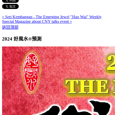
« Seri Kembangan - The Emerging Jewel
"Hao Wai" Weekly
Special Magazine about CNY talks event »
返回頂部
2024 好風水®預測