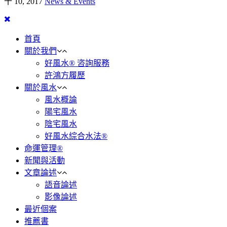
十 10, 2017
News & Events
首頁
關於我們
好風水® 咨詢服務
許鴻方履歷
關於風水
風水概論
陽宅風水
陰宅風水
好風水綜合水法®
命運管理®
新聞與活動
文章論述
語音論述
影像論述
最近個案
推薦書