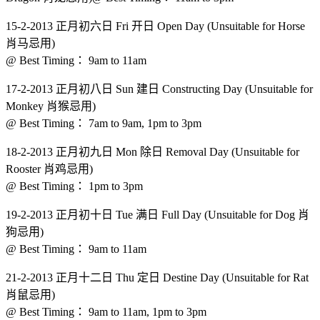
15-2-2013 正月初六日 Fri 开日 Open Day (Unsuitable for Horse
肖马忌用)
@ Best Timing： 9am to 11am
17-2-2013 正月初八日 Sun 建日 Constructing Day (Unsuitable for
Monkey 肖猴忌用)
@ Best Timing： 7am to 9am, 1pm to 3pm
18-2-2013 正月初九日 Mon 除日 Removal Day (Unsuitable for
Rooster 肖鸡忌用)
@ Best Timing： 1pm to 3pm
19-2-2013 正月初十日 Tue 满日 Full Day (Unsuitable for Dog 肖
狗忌用)
@ Best Timing： 9am to 11am
21-2-2013 正月十二日 Thu 定日 Destine Day (Unsuitable for Rat
肖鼠忌用)
@ Best Timing： 9am to 11am, 1pm to 3pm