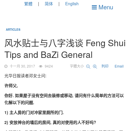
繁體
简体
English
Menu
ARTICLES
风水贴士与八字浅谈 Feng Shui
Tips and BaZi General
十一月 30, 2017
9424
字體大小
列印
Email
光华日报读者邓女士问:
许师父,
你好. 如果屋子没有空间去装修或移动, 请问有什么简单的方法可以
化解以下的问题.
1) 主人房的门对冲家里厕所的门.
2) 安放神台的墙后的房间, 真的对使用的人不好吗?