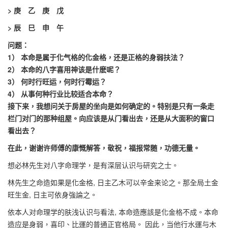
> 庚 乙 庚 戊
> 辰 巳 申 午
问题：
1） 本命是属于化气格的化金格，还是正格的身弱扶法？
2） 本命的八字喜用神该是什麽呢？
3） 何时行旺运，何时行霉运？
4） 从事何种行业比较适合本命？
接下来，我想问关于房屋的坐向是如何确定的。特别是只有一条走
栏门对门的那种组屋。向应该是从门看出去，还是从大面积的窗口
看出去？
在此，谢谢许师傅的康慨解答，敬祝，福报常随，功德无量。
想必林先生对八字命理学，是有深层认识与研究之士。
林先生之命造如果是化金格, 日主乙木可以辛金来论之。那全局土金
旺生金, 日主可依身強論之。
依本人对命理学的肤浅认识与看法, 本命造應該是化金格不成。本命
造应是身弱，喜印、比運的普通正官格局。 因此，当他行水運与木