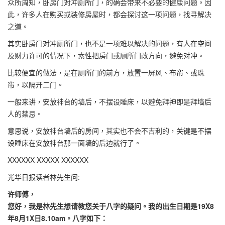
众所周知，卧房门对冲厕所门，的确会带来不必要的健康问题。因
此，许多人在购买或装修房屋时，都会探讨这一项问题，找寻解决
之道。
其实卧房门对冲厕所门，也不是一项难以解决的问题，有人在空间
及财力许可的情况下，索性把房门或厕所门改方向，避免对冲。
比较便宜的做法，是在厕所门的前方，放置一屏风、布帘、或珠
帘，以隔开二门。
一般来讲，安放神台的墙后，不摆设睡床，以避免拜神即是拜墙后
人的禁忌。
意思说，安放神台墙后的房间，其实也不会不吉利的，关键是不摆
设睡床在安放神台那一面墙的后边就行了。
XXXXXX XXXXX XXXXXX
光华日报读者林先生问:
许师傅，
您好，我是林先生想请教您关于八字的疑问。我的出生日期是19X8
年8月1X日8.10am。八字如下：