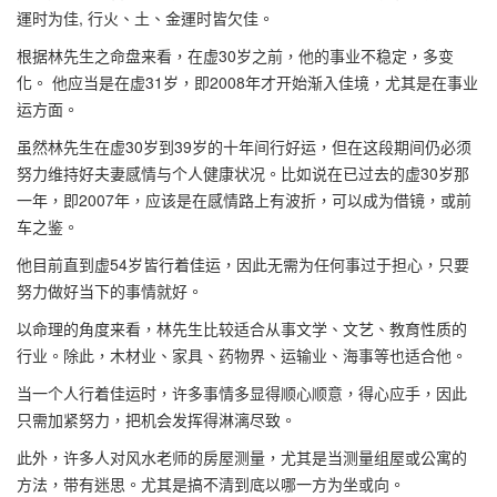
運时为佳, 行火、土、金運时皆欠佳。
根据林先生之命盘来看，在虚30岁之前，他的事业不稳定，多变
化。 他应当是在虚31岁，即2008年才开始渐入佳境，尤其是在事业
运方面。
虽然林先生在虚30岁到39岁的十年间行好运，但在这段期间仍必须
努力维持好夫妻感情与个人健康状况。比如说在已过去的虚30岁那
一年，即2007年，应该是在感情路上有波折，可以成为借镜，或前
车之鉴。
他目前直到虚54岁皆行着佳运，因此无需为任何事过于担心，只要
努力做好当下的事情就好。
以命理的角度来看，林先生比较适合从事文学、文艺、教育性质的
行业。除此，木材业、家具、药物界、运输业、海事等也适合他。
当一个人行着佳运时，许多事情多显得顺心顺意，得心应手，因此
只需加紧努力，把机会发挥得淋漓尽致。
此外，许多人对风水老师的房屋测量，尤其是当测量组屋或公寓的
方法，带有迷思。尤其是搞不清到底以哪一方为坐或向。