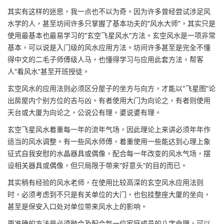
其实有这样的迷思，我一点也不以为奇。因为许多曾经尝试涉足风
水学的人，甚至坊间许多只掌握了基本功夫的"风水大师"，其实只是
使用最基本也最易学习的"玄空飞星风水"方法。玄空风水是一项非常
基本，可以说是入门级的风水应用方法。坊间许多甚至是完全不懂
得中文的二毛子师傅级人马，也懂得学习与应用此套方法，帮客
人"看风水"甚至开班授徒。
玄空风水的应用法则必须区分屋子的坐方与向方，才能以"飞星图"论
出房屋内个别方位的吉与凶。有者使用大门为向论之，有者则使用
天台或大厦为向论之，公说公有理，婆说婆有理。
玄空飞星风水着重每一年的流年气场，因此理论上来讲必须年年作
适当的风水调整。有一些风水师傅，着重使用一些能达到心理上象
征式自我安慰的水晶器具或偶像，配合每一年改变的风水气场，摆
设相关器具或偶像，但只局限于带来"好意头"的目的而已。
其实稍有经验的风水老师，在使用比较高深的玄空风水应用法则
时，必须考虑到不只是有关单位的大门，也包挂整座大厦的坐向，
甚至是保安入口处对单位带来风水上的影响。
更准确的方法是必须融合及配合每一位家庭成员的八字命理，可以