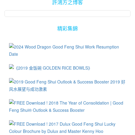
許鴻方之博客
精彩集錦