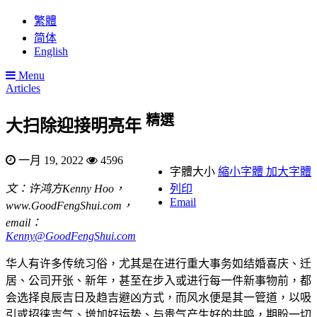
繁體
简体
English
Menu
Articles
精選
大扫除迎接明亮年
一月 19, 2022
4596
字體大小
縮小字體
加大字體
文：许鸿方Kenny Hoo，
列印
Email
www.GoodFengShui.com，
email：
Kenny@GoodFengShui.com
华人有许多传统习俗，尤其是在进行重大事务如结婚喜庆、迁
居、公司开张、新年，甚至在步入或进行每一件新事物前，都
会选择良辰吉日及趋吉避凶方式，而风水便是其一管道，以吸
引或招徕吉气、增加好运势、与贵气产生好的共鸣，期盼一切