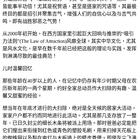
皆能事半功倍！尤其是祝贺语，甚至是道家的咒语等，其最极
终目的都是招引并聚集吉气，增强人们的自信心以及与吉气共
鸣，即有战胜邪恶之气势！
从2000年初开始，在西方国家里引起巨大回响与推崇的“吸引
力法则”(The Law of Attraction)风靡全球。其实中华文化，尤其
是风水文化，是早在数千年前已经把这般的理论与实践，发挥
到淋漓尽致的最佳典范！
儿时温馨回忆
那些年龄在40岁以上的人，在记忆中仍存有年少时期父母在农
历新年前的一两个星期，约好全家总动员作大扫除的有趣、温
馨又甜蜜的经验。
想当年在年底才进行的大扫除，绝对是全天候的居家大活动，
家家户户都不约而同地进行此活动。尤其是那几支存放了一整
年、已日久封尘的细长木条将被派上用场。那时爸爸必定能把
它们搜出来衔接到红色或青色的塑胶毛刷，用来扫掉天花板上
的蜘蛛网以及黏在电灯与木板墙上的壁虎粪便。即使灰尘飞满