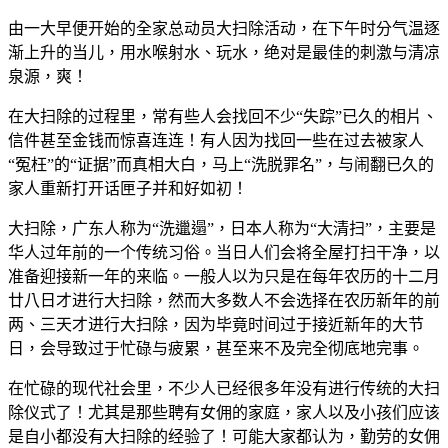
由一大早便开始的全家总动员大扫除活动，在下午时分气温逐
渐上升的当儿，用水喉射水、玩水，绝对是最佳的刺激与清凉
泉源，爽！
在大扫除的过程里，常有些人会找回不少“失踪”已久的相片、
信件甚至金钱而惊喜连连！有人因为找回一些在过去被家人
“冤枉”的“证据”而真相大白，马上“洗脱罪名”，与闹翻已久的
家人重新打开话匣子并和好如初！
大扫除，广东人称为“洗邋遢”，日本人称为“大清扫”，主要是
华人过年前的一个传统习俗。当日人们会将全屋打扫干净，以
准备迎接新一年的来临。一般人以为只是在每年农历的十二月
廿八日才进行大扫除，然而大多数人不会选择在农历新年的前
两、三天才进行大扫除，因为毕竟时间过于接近新年的大节
日，会导致过于忙碌与疲累，甚至来不及完全彻底地完事。
在忙碌的现代社会里，不少人已经很多年没有进行传统的大扫
除仪式了！尤其是那些聘有女佣的家庭，家人以及小孩们应该
是自小都没有大扫除的经验了！可能大家都认为，勤劳的女佣