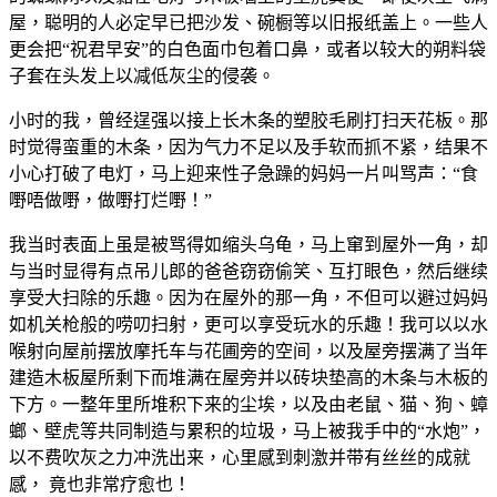
屋，聪明的人必定早已把沙发、碗橱等以旧报纸盖上。一些人
更会把“祝君早安”的白色面巾包着口鼻，或者以较大的朔料袋
子套在头发上以减低灰尘的侵袭。
小时的我，曾经逞强以接上长木条的塑胶毛刷打扫天花板。那
时觉得蛮重的木条，因为气力不足以及手软而抓不紧，结果不
小心打破了电灯，马上迎来性子急躁的妈妈一片叫骂声：“食
嘢唔做嘢，做嘢打烂嘢！”
我当时表面上虽是被骂得如缩头乌龟，马上窜到屋外一角，却
与当时显得有点吊儿郎的爸爸窃窃偷笑、互打眼色，然后继续
享受大扫除的乐趣。因为在屋外的那一角，不但可以避过妈妈
如机关枪般的唠叨扫射，更可以享受玩水的乐趣！我可以以水
喉射向屋前摆放摩托车与花圃旁的空间，以及屋旁摆满了当年
建造木板屋所剩下而堆满在屋旁并以砖块垫高的木条与木板的
下方。一整年里所堆积下来的尘埃，以及由老鼠、猫、狗、蟑
螂、壁虎等共同制造与累积的垃圾，马上被我手中的“水炮”，
以不费吹灰之力冲洗出来，心里感到刺激并带有丝丝的成就
感， 竟也非常疗愈也！