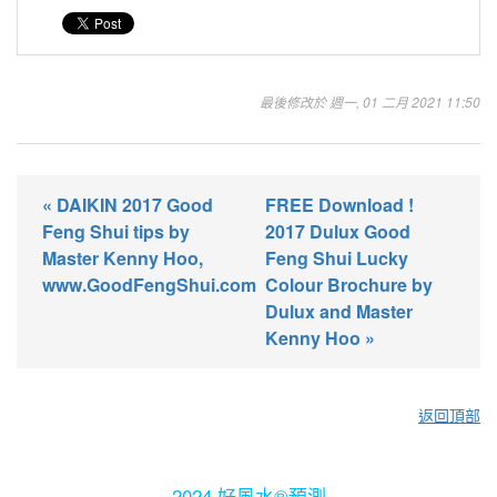
最後修改於 週一, 01 二月 2021 11:50
« DAIKIN 2017 Good
FREE Download !
Feng Shui tips by
2017 Dulux Good
Master Kenny Hoo,
Feng Shui Lucky
www.GoodFengShui.com
Colour Brochure by
Dulux and Master
Kenny Hoo »
返回頂部
2024 好風水®預測