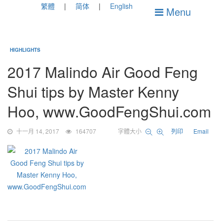
繁體
简体
English
Menu
HIGHLIGHTS
2017 Malindo Air Good Feng
Shui tips by Master Kenny
Hoo, www.GoodFengShui.com
十一月 14, 2017
164707
字體大小
列印
Email