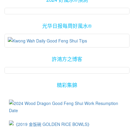
光华日报每周好風水®
許鴻方之博客
精彩集錦