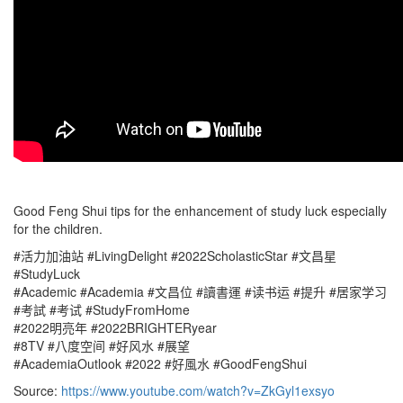
Good Feng Shui tips for the enhancement of study luck especially
for the children.
#活力加油站 #LivingDelight #2022ScholasticStar #文昌星
#StudyLuck
#Academic #Academia #文昌位 #讀書運 #读书运 #提升 #居家学习
#考試 #考试 #StudyFromHome
#2022明亮年 #2022BRIGHTERyear
#8TV #八度空间 #好风水 #展望
#AcademiaOutlook #2022 #好風水 #GoodFengShui
Source:
https://www.youtube.com/watch?v=ZkGyl1exsyo