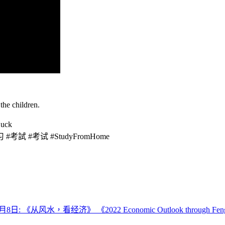
the children.
uck
 #考試 #考试 #StudyFromHome