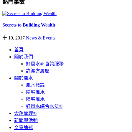
熱門事故
Secrets to Building Wealth
十 10, 2017
News & Events
首頁
關於我們
好風水® 咨詢服務
許鴻方履歷
關於風水
風水概論
陽宅風水
陰宅風水
好風水綜合水法®
命運管理®
新聞與活動
文章論述