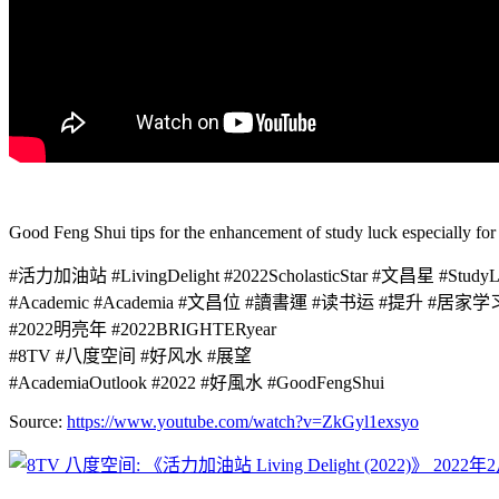
Good Feng Shui tips for the enhancement of study luck especially for 
#活力加油站 #LivingDelight #2022ScholasticStar #文昌星 #StudyL
#Academic #Academia #文昌位 #讀書運 #读书运 #提升 #居家学习
#2022明亮年 #2022BRIGHTERyear
#8TV #八度空间 #好风水 #展望
#AcademiaOutlook #2022 #好風水 #GoodFengShui
Source:
https://www.youtube.com/watch?v=ZkGyl1exsyo