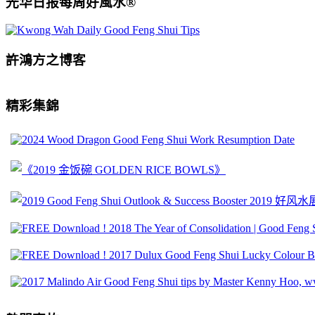
光华日报每周好風水®
許鴻方之博客
精彩集錦