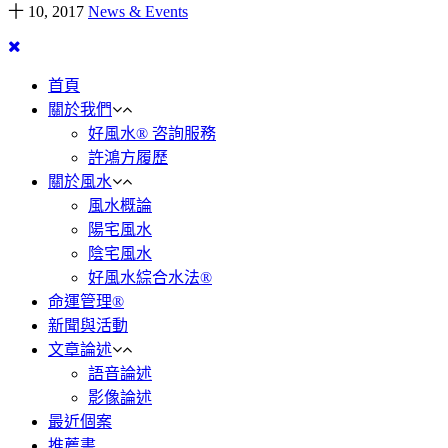
十 10, 2017
News & Events
首頁
關於我們
好風水® 咨詢服務
許鴻方履歷
關於風水
風水概論
陽宅風水
陰宅風水
好風水綜合水法®
命運管理®
新聞與活動
文章論述
語音論述
影像論述
最近個案
推薦書