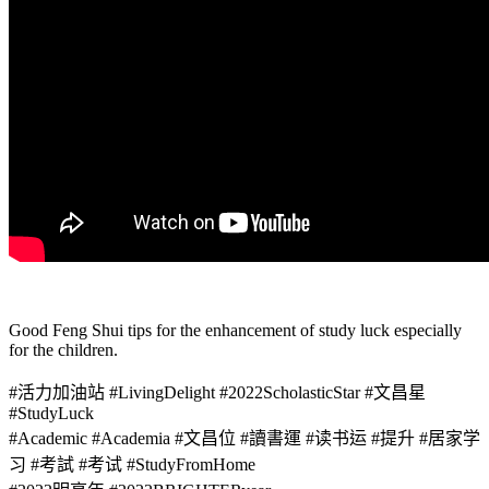
Good Feng Shui tips for the enhancement of study luck especially
for the children.
#活力加油站 #LivingDelight #2022ScholasticStar #文昌星
#StudyLuck
#Academic #Academia #文昌位 #讀書運 #读书运 #提升 #居家学
习 #考試 #考试 #StudyFromHome