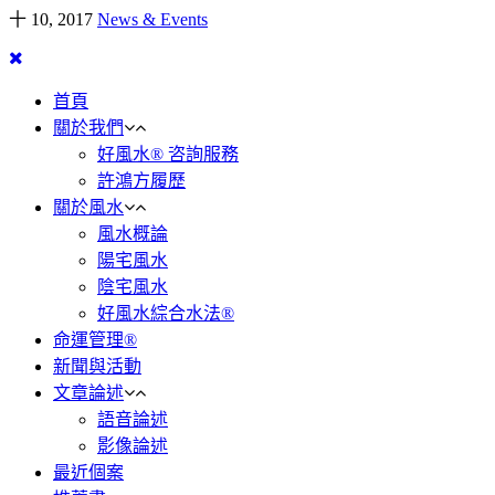
十 10, 2017
News & Events
首頁
關於我們
好風水® 咨詢服務
許鴻方履歷
關於風水
風水概論
陽宅風水
陰宅風水
好風水綜合水法®
命運管理®
新聞與活動
文章論述
語音論述
影像論述
最近個案