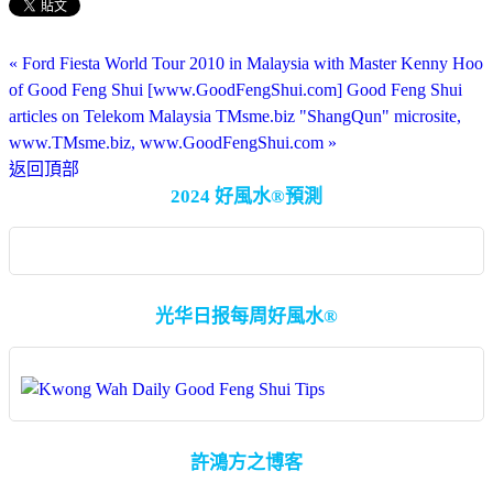
« Ford Fiesta World Tour 2010 in Malaysia with Master Kenny Hoo
of Good Feng Shui [www.GoodFengShui.com]
Good Feng Shui
articles on Telekom Malaysia TMsme.biz "ShangQun" microsite,
www.TMsme.biz, www.GoodFengShui.com »
返回頂部
2024 好風水®預測
光华日报每周好風水®
許鴻方之博客