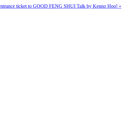
r entrance ticket to GOOD FENG SHUI Talk by Kenno Hoo! »