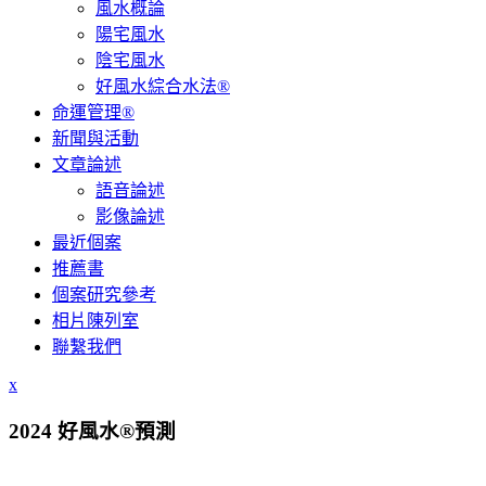
風水概論
陽宅風水
陰宅風水
好風水綜合水法®
命運管理®
新聞與活動
文章論述
語音論述
影像論述
最近個案
推薦書
個案研究參考
相片陳列室
聯繫我們
x
2024 好風水®預測