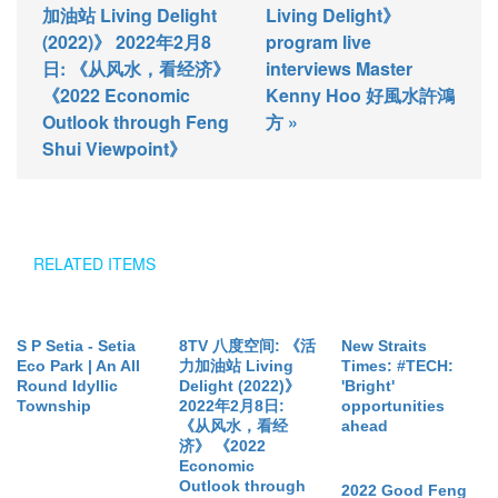
加油站 Living Delight
Living Delight》
(2022)》 2022年2月8
program live
日: 《从风水，看经济》
interviews Master
《2022 Economic
Kenny Hoo 好風水許鴻
Outlook through Feng
方 »
Shui Viewpoint》
RELATED ITEMS
S P Setia - Setia
8TV 八度空间: 《活
New Straits
Eco Park | An All
力加油站 Living
Times: #TECH:
Round Idyllic
Delight (2022)》
'Bright'
Township
2022年2月8日:
opportunities
《从风水，看经
ahead
济》 《2022
Economic
Outlook through
2022 Good Feng