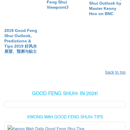
Feng Shui
Shui Outlook by
Viewpoint》
Master Kenny
Hoo on BNC
2019 Good Feng
Shui Outlook,
Predictions &
Tips 2019 好风水
展望、预测与贴士
back to top
GOOD FENG SHUI® IN 2024!
KWONG WAH GOOD FENG SHUI® TIPS