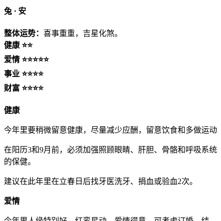
兔 ·
安
整体运势：
喜事重重，吉星化煞。
健康 ⭐⭐
爱情 ⭐⭐⭐⭐⭐
事业 ⭐⭐⭐⭐
财富 ⭐⭐⭐⭐
健康
今年里要稍微留意健康，尽量减少应酬，留意饮食和多做运动
在阳历3和9月前，必须加强照顾眼睛、肝胆、骨骼和呼吸系统
的保健。
建议在此年里在立春日后找牙医洗牙、捐血或验血2次。
爱情
今年里人缘特别好，红鸾星动、爱情得意，可考虑订婚、结