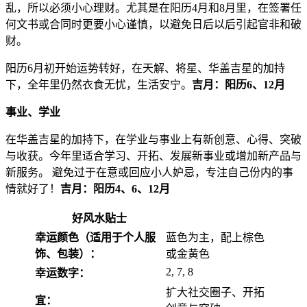
乱，所以必须小心理财。尤其是在阳历4月和8月里，在签署任
何文书或合同时更要小心谨慎，以避免日后以后引起官非和破
财。
阳历6月初开始运势转好，在天解、将星、华盖吉星的加持
下，全年里仍然衣食无忧，生活安宁。
吉月：阳历6、12月
事业、学业
在华盖吉星的加持下，在学业与事业上有新创意、心得、突破
与收获。今年里适合学习、开拓、发展新事业或增加新产品与
新服务。 避免过于在意或回应小人妒忌，专注自己份内的事
情就好了！
吉月：阳历4、6、12月
好风水贴士
幸运颜色（适用于个人服
蓝色为主，配上棕色
饰、包装）：
或金黄色
2, 7, 8
幸运数字：
扩大社交圈子、开拓
宜：