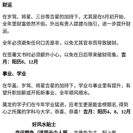
财运
在岁驾、将星、三台等吉星的加持下，尤其是在8月初开始、
全年里财富依然不俗。外出有贵人提拔与指引，进一步提升财
运。
全年必须避免任何口舌是非，以免尤其官非而导致破财。
在签署文书时必须额外小心，以免在日后带来破财现象。
吉
月：阳历8、12月
事业、学业
在华盖、岁驾、将星吉星的加持下，学业与事业里有提升，有
望升职加薪或开拓新事业，全年顺风顺水。
属龙的学子们在今年学业猛进，应考生更是能金榜题名, 得到
心之所属的学科与大学，恭喜、恭喜！
吉月：阳历4、8、12月
好风水贴士
幸运颜色（适用于个人服
金黄色为主，配上紫