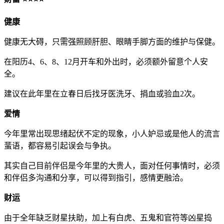
健康
健康无大碍，只需强照顾肝胆、眼睛手脚方面的维护与保健。
在阳历4、6、8、12月开车和外出时，必须额外留意个人安
全。
建议在此年里在立春日后找牙医洗牙、捐血或验血2次。
爱情
今年里常出现思绪起伏不定的现象，小人妒忌或是他人的流言
蜚语，都容易引起误会与争执。
其实自己目前伴侣是今年里的大贵人，面对任何事情时，必须
和伴侣多沟通和分享，可以得到指引，感情更融洽。
财运
由于全年缺乏财星扶助，加上有白虎、五鬼和官符等凶星捣