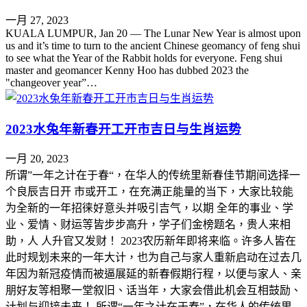
一月 27, 2023
KUALA LUMPUR, Jan 20 ― The Lunar New Year is almost upon
us and it’s time to turn to the ancient Chinese geomancy of feng shui
to see what the Year of the Rabbit holds for everyone. Feng shui
master and geomancer Kenny Hoo has dubbed 2023 the
"changeover year”…
2023水兔年新春开工开市吉日与生肖运势
一月 20, 2023
所谓”一年之计在于春“，在华人的传统里新春佳节期间选择一
个良辰吉日开 市或开工，在充满正能量的当下，大家比较能
为全新的一年招徕好意头并吸引吉气，以期 全年的事业、学
业、爱情、财运等皆步步高升，学子们金榜题名，贵人来相
助，人 人升官又发财！ 2023农历新年即将来临。许多人皆在
此时规划未来的一年大计，也为自己与家人重新启动在过去几
年因为新冠疫情而被逼展延的新春假期行程，以便与家人、亲
朋好友等相聚一堂叙旧、话当年，大家会借此机会互相鼓励、
计划与迎接未来！ 所谓“一年之计在于春”，在华人的传统里