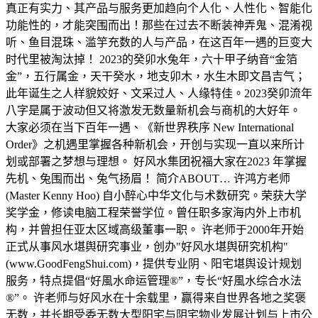
真正有实力、其产品与服务更加趋向个人化、人性化、智能化
功能性的，才能突围而出！那些在过去不断装神弄鬼、混淆视
听、鱼目混珠、滥竽充数的人与产品，在这百年一遇的巨变大
时代里被淘汰掉！ 2023的癸卯水兔年，六十甲子纳音“金箔
金”，五行属金，天干癸水，地支卯木，水生木即文昌吉气；
此年诞生之人样貌姣好、文采过人、人缘特佳。2023癸卯流年
八字是属于波动但又将激发无数量新机会与商机的大好年。
大家必须在当下百年一遇、《新世界秩序 New International
Order》之机遇里掌握各种新机会，开创与实现一直以来所计
划或部署之梦想与理想。 好风水集团祝福大家在2023 年掌握
先机、兔围而出、兔气扬眉！ 简介ABOUT… 许鸿方老师
(Master Kenny Hoo) 自小醉心中华文化与术数研究。荣获大学
奖学金，修读电脑工程荣誉学位。曾任职多家海内外上市机
构，并曾担任亚太区域高级董事一职。 许老师于2000年开始
正式从事风水堪舆研究事业，创办"好风水堪舆研究机构"
(www.GoodFengShui.com)，提供专业阴、阳宅堪舆设计规划
服务，特点提倡“好風水命运管理®”，专长“好風水综合水法
®”。 许老师与好风水在十余载里，赢得来自世界各地之奖褒
无数，并长期受委无数大型阳宅与阴宅物业发展计划与上市公