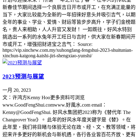
新春佳节期间选择一个良辰吉日开市或开工，在充满正能量的
当下，大家比较能为全新的一年招徕好意头并吸引吉气，以期
全年的事业、学业、爱情、财运等皆步步高升，学子们金榜题
名，贵人来相助，人人升官又发财！ 一如既往，好风水特别
挑选出一系列的水兔年开工旺日与吉时，供大家在新春期间开
市或开工，增强招财进宝之吉气： Source:
https://vip.sinchew.com.my/xuhongfang-fengshui-2023-shuitunian-
xinchun-kaigong-kaishi-jiri-shengxiao-yunshi/
2023预测与展望
一月 20, 2023
文：许鸿方Kenny Hoo更多资料可浏览
www.GoodFengShui.comwww.好風水.com email：
Kenny@GoodFengShui. 好风水集团把2023称为《替代年 The
Changeover Year》。 此年的好风水年度关键字是《替》。在
此年里，我们将目睹与体验无论在政、经、文、教等领域，将
迎来许多更好的新机会与新机遇，各行各业皆百花齐放、更有