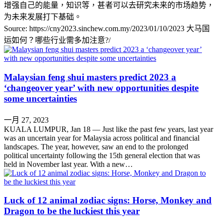
增强自己的能量，知识等，甚者可以去研究未来的市场趋势，
为未来发展打下基础。
Source: https://cny2023.sinchew.com.my/2023/01/10/2023 大马国
运如何？哪些行业需多加注意?/
Malaysian feng shui masters predict 2023 a
‘changeover year’ with new opportunities despite
some uncertainties
一月 27, 2023
KUALA LUMPUR, Jan 18 ― Just like the past few years, last year
was an uncertain year for Malaysia across political and financial
landscapes. The year, however, saw an end to the prolonged
political uncertainty following the 15th general election that was
held in November last year. With a new…
Luck of 12 animal zodiac signs: Horse, Monkey and
Dragon to be the luckiest this year