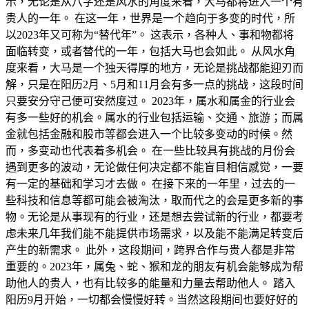
示，无论是从八字还是风水的角度来看，大马都将进入一个有
贵人的一年。 在这一年，世界是一个趋向于多变的时代，所
以2023年又可称为“替代年”。 这表示，各种人、事和物都将
面临转变，或者替代的一年，包括大马也会如此。 从风水角
度来看，大马是一个独天得厚的地方，无论是挑战都能迎刃而
解，只是在阳历2月、5月和11月会有多一点的挑战，这段时间
只要安分守己便可安然度过。 2023年，属水和属金的行业会
有多一些好的机会。属水的行业包括运输、交通、旅游；而属
金就包括金融和股市等都会进入一个比较多变动的时候。然
而，多变动也代表着多机会。 在一些比较具有挑战的月份会
遇到更多的波动，无论做任何决定都不能盲目相信感觉，一要
有一定的基础和学习才去做。 在接下来的一年里，过去的一
些科技和信息等都可能会被淘汰，取而代之的会是更多新的事
物。无论是从事现有的行业，还是想去尝试新的行业，都要考
虑未来几年我们能不能提供市场需求，以及能不能满足转变后
产生的新需求。 此外，这段期间，跨界合作与贵人都是非常
重要的。2023年，属兔、蛇、猴和龙的朋友有机会能够成为帮
助他人的贵人，也有比较多的能量和力量去帮助他人。 踏入
阳历9月开始，一切都会慢慢好转。当然这段期间也要好好的