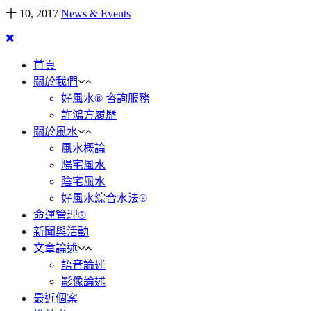
十 10, 2017
News & Events
首頁
關於我們
好風水® 咨詢服務
許鴻方履歷
關於風水
風水概論
陽宅風水
陰宅風水
好風水綜合水法®
命運管理®
新聞與活動
文章論述
語音論述
影像論述
最近個案