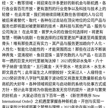
经、文、教等领域，将迎来在许多更好的新机会与新机遇，各
行各业皆百花齐放、更有激烈的行业竞争以及科技与技术上的
轮替。 在此年里，我们将继续目睹无数在各领域的人与公司
被后来者替代、取代，各种在过去站在顶尖地位的公司产品与
服务也即将面对被更新颖的技术、高科技与其他产品、服务与
公司淘汰！ 在此年里，普罗大众的在做任何选择时，将更有
智慧、明确与挑剔。在做选择的过程里更加严谨甚至鸡蛋里挑
骨头！唯有那些真正有实力、其产品与服务更加趋向个人化、
人性化、智能化功能性的，才能突围而出！那些在过去不断装
神弄鬼、混淆视听、鱼目混珠、滥竽充数的人与产品，在这百
年一遇的巨变大时代里被淘汰掉！ 2023的癸卯水兔年，六十
甲子纳音“金箔金”，五行属金，天干癸水，地支卯木，水生木
即文昌吉气；此年诞生之人样貌姣好、文采过人、人缘特佳。
2023癸卯流年八字财气是属于波动但又将激发无数量新机会与
商机的大好年。各种领域将迎来与启动新的系统与处事方式或
方针，预计此年里将为你我他激发无穷尽的提升、进步与繁荣
的好机会。 大家必须在当下百年一遇、《新世界秩序 New
International Order》之机遇里掌握各种新机会，开创与实现一
直以来所计划或部署之梦想与理想。2023年处在每20年一转、