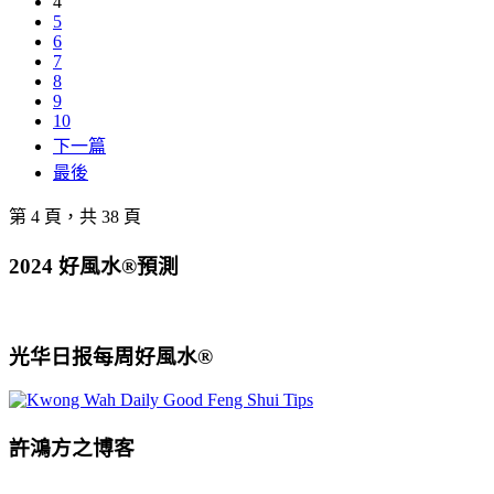
4
5
6
7
8
9
10
下一篇
最後
第 4 頁，共 38 頁
2024 好風水®預測
光华日报每周好風水®
許鴻方之博客