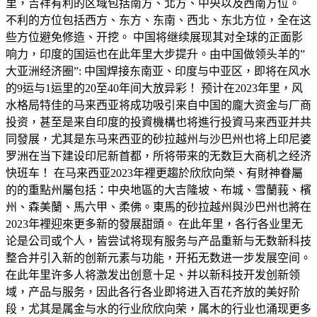
里，吉祥有利的区域包括南方、北方、中央以及西南方位。
不利的方位包括西方、东方、东南、西北、东北方位，全在这
些方位避免修造、开挖。 中国将继续展现其对全球的正面影
响力，印度的国运也在此年里大步提升。由中国做领头羊的”
大亚洲经济圈”: 中国焊接东南亚、印度与中亚区，即将在风水
的9运与1运里的20至40年间大放异彩！ 预计在2023年里，风
水格局特佳的马来西亚将成功吸引来自中国的龐大资金与厂商
投资，甚至是来自印度的投資機構也将進行投資马来西亚并共
同發展，尤其是东马来西亚的砂拉越州与沙巴州也将上印尼婆
罗洲在当下建设印尼新首都，所将带来的无数巨大商机之经济
快班车！ 在马来西亚2023年裡更趨於欣欣向榮、有財神眷屬
的的重點州屬包括：中央地區的大吉隆坡、布城、雪蘭莪、檳
州、森美蘭、馬六甲、柔佛。東馬的砂拉越州與沙巴州也將在
2023年裡迎來更多新的發展甜頭。 在此年里，各行各业里无
论是公司或个人，皆尝试将现有服务与产品重新与无数新科技
整合并引入新的创新元素与功能，开拓无数进一步发展空间。
在此年里许多人将激发出创意十足、并以新科技开发创新领
域，产品与服务，因此各行各业即将进入百花齐放的美好阶
段，尤其是属金与水的行业欣欣向荣，属木的行业也涌现更多