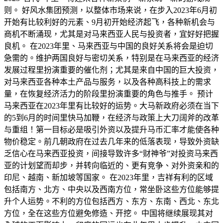
则。 好风水集团预测，以整体市场来说，在步入2023年6月初
开始有比较利好的元素、9月初开始经济起飞，各种新机会与
商机不断涌现，尤其是对马来西亚人民与投资者，宜好好把握
良机。 在2023年里、马来西亚与中国的良好关系将会是迫切
急需的。维护两国良好与密切关系，特别是在马来西亚的经济
发展过程里扮演重要的催化剂；尤其是来自中国的巨大投资，
对马来西亚各种本土产品与服务，以及各种高科技上的需求
量，在恢复经济活力的阶段里扮演重要的角色与推手。 预计
马来西亚在2023年里有比较好的运势。大马新政府必须在当下
的5到6月的时间里快马加鞭，在经济与政策上大刀阔斧的改革
与重组！第一目标必是吸引外资以及提升马币汇率才能使各种
物价稳定。前几朝政府在过去几年来的低落表现，导致外资缺
乏信心在马来西亚投资，间接导致许多“财神爷”对投资马来西
亚的计划望而却步，并转向临近的、更有竞争、对外资亲和的
印尼、越南、新加坡等国家。 在2023年里，吉祥有利的区域
包括南方、北方、中央以及西南方位，常坐卧这些方位能够提
升个人运势。不利的方位包括西方、东方、东南、西北、东北
方位，全在这些方位避免修造、开挖。 中国将继续展现其对