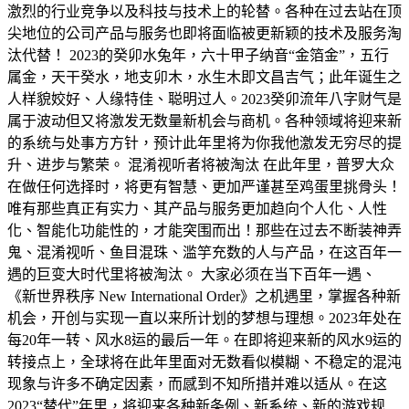
激烈的行业竞争以及科技与技术上的轮替。各种在过去站在顶
尖地位的公司产品与服务也即将面临被更新颖的技术及服务淘
汰代替！ 2023的癸卯水兔年，六十甲子纳音“金箔金”，五行
属金，天干癸水，地支卯木，水生木即文昌吉气；此年诞生之
人样貌姣好、人缘特佳、聪明过人。2023癸卯流年八字财气是
属于波动但又将激发无数量新机会与商机。各种领域将迎来新
的系统与处事方方针，预计此年里将为你我他激发无穷尽的提
升、进步与繁荣。 混淆视听者将被淘汰 在此年里，普罗大众
在做任何选择时，将更有智慧、更加严谨甚至鸡蛋里挑骨头！
唯有那些真正有实力、其产品与服务更加趋向个人化、人性
化、智能化功能性的，才能突围而出！那些在过去不断装神弄
鬼、混淆视听、鱼目混珠、滥竽充数的人与产品，在这百年一
遇的巨变大时代里将被淘汰。 大家必须在当下百年一遇、
《新世界秩序 New International Order》之机遇里，掌握各种新
机会，开创与实现一直以来所计划的梦想与理想。2023年处在
每20年一转、风水8运的最后一年。在即将迎来新的风水9运的
转接点上，全球将在此年里面对无数看似模糊、不稳定的混沌
现象与许多不确定因素，而感到不知所措并难以适从。在这
2023“替代”年里，将迎来各种新条例、新系统、新的游戏规