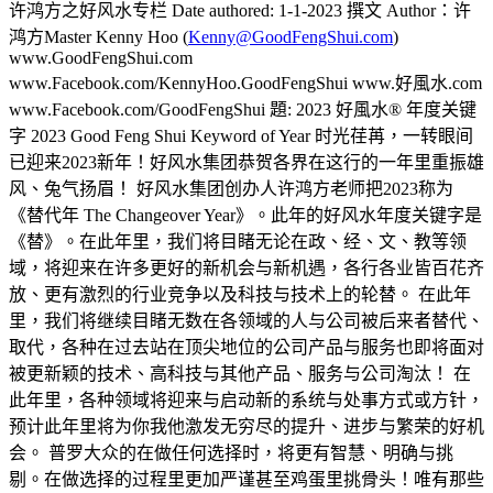
许鸿方之好风水专栏 Date authored: 1-1-2023 撰文 Author：许
鸿方Master Kenny Hoo (
Kenny@GoodFengShui.com
)
www.GoodFengShui.com
www.Facebook.com/KennyHoo.GoodFengShui www.好風水.com
www.Facebook.com/GoodFengShui 題: 2023 好風水® 年度关键
字 2023 Good Feng Shui Keyword of Year 时光荏苒，一转眼间
已迎来2023新年！好风水集团恭贺各界在这行的一年里重振雄
风、兔气扬眉！ 好风水集团创办人许鸿方老师把2023称为
《替代年 The Changeover Year》。此年的好风水年度关键字是
《替》。在此年里，我们将目睹无论在政、经、文、教等领
域，将迎来在许多更好的新机会与新机遇，各行各业皆百花齐
放、更有激烈的行业竞争以及科技与技术上的轮替。 在此年
里，我们将继续目睹无数在各领域的人与公司被后来者替代、
取代，各种在过去站在顶尖地位的公司产品与服务也即将面对
被更新颖的技术、高科技与其他产品、服务与公司淘汰！ 在
此年里，各种领域将迎来与启动新的系统与处事方式或方针，
预计此年里将为你我他激发无穷尽的提升、进步与繁荣的好机
会。 普罗大众的在做任何选择时，将更有智慧、明确与挑
剔。在做选择的过程里更加严谨甚至鸡蛋里挑骨头！唯有那些