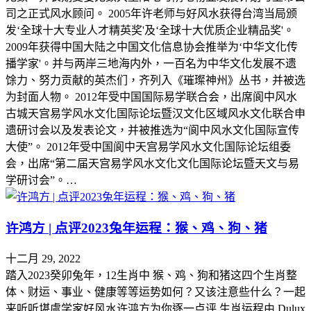
司之正式风水顾问。 2005年许老师与好风水获得台湾当局颁
发‘全球十大专业人才精英奖'及‘全球十大优质企业精品奖'。
2009年获得中国大陆之中国文化信息协会推举为‘中华文化传
播学家'。并与两岸三地海内外，一百名为中华文化发展不遗
馀力、努力贡献的英杰们，齐列入《璀璨神州》丛书，并被选
为封面人物。 2012年受中国国际易学联合会，出席阆中风水
古城天宫易学风水文化国际论坛暨汉文化区域风水文化联合申
遗研讨会以及发表论文，并被推选为“阆中风水文化国际宣传
大使”。 2012年受中国阆中天宫易学风水文化国际论坛组委
会，出席“第二届天宫易学风水文化文化国际论坛暨天文与易
学研讨会”。…
许鸿方 | 点评2023兔年运程：猴、鸡、狗、猪
十二月 29, 2022
踏入2023癸卯兔年，12生肖中 猴、鸡、狗和猪这四个生肖整
体、财运、事业、健康等等运势如何？又该注意些什么？一起
来听听堪虞学家好风水许鸿方为你逐一点评 生肖运程由 Dulux