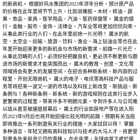
的新商机。 根据好风水集团的2023年流年分析，预计原产品
的价格在此年里将节节上升，比如说橡胶，木材，棕油，蔬
果、食品、家具，医学用品、汽油、医药保健等。 属金的银
行、金融、股市、金饰、法律业、汽车业等将更加欣欣向荣，
从事此类行业的人们，在此年里前途一片光明！ 属水的航
空、太空业、运输、旅游、饮料、渔业、海上钻油业等也在此
年里开始迎来更多的新机会与市场的新需求，前路一片光芒，
从事此范畴的人们，必须好好把握良机，更必须不断更新与跟
进市场的新需求才能突围而出。 属木的教育、创意、文化等
领域将会有更大的发展空间，在迎合各种新系统、新内容的过
程里、开创无限商机。 属火的电子、电讯等高科技产品与服
务等将迎来一波又一波的市场以及科技上新改变、新挑战、新
条例与！各种新条例、新系统、新的游戏规则在这类行业步入
更繁荣的过程里，带来许多不明朗元素，令到许多人与公司难
以适从甚至被逼退居幕后。 属土的行业如房地产等在进入阳
历2023年9月后也将开始迎接比较光明的前路，预期有关当局
即将推出一系列刺激有关行业的措施，大家拭目以待！ 掌握
多种语言、年轻又拥有高科技知识与技术的大马人才，将更受
到更多外来投资公司的青睐。 在此年里，全球由當下處於尾