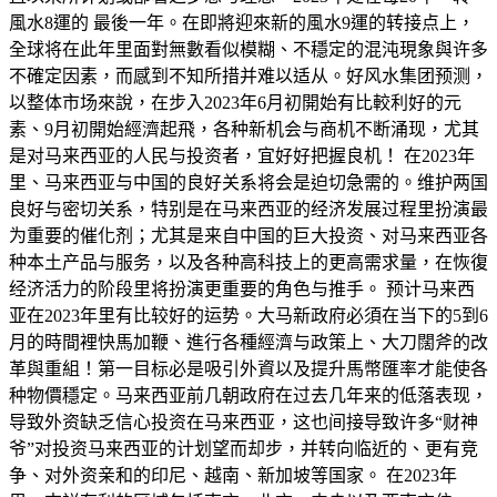
風水8運的 最後一年。在即將迎來新的風水9運的转接点上，
全球将在此年里面對無數看似模糊、不穩定的混沌現象與许多
不確定因素，而感到不知所措并难以适从。好风水集团预测，
以整体市场來說，在步入2023年6月初開始有比較利好的元
素、9月初開始經濟起飛，各种新机会与商机不断涌现，尤其
是对马来西亚的人民与投资者，宜好好把握良机！ 在2023年
里、马来西亚与中国的良好关系将会是迫切急需的。维护两国
良好与密切关系，特别是在马来西亚的经济发展过程里扮演最
为重要的催化剂；尤其是来自中国的巨大投资、对马来西亚各
种本土产品与服务，以及各种高科技上的更高需求量，在恢復
经济活力的阶段里将扮演更重要的角色与推手。 预计马来西
亚在2023年里有比较好的运势。大马新政府必須在当下的5到6
月的時間裡快馬加鞭、進行各種經濟与政策上、大刀闊斧的改
革與重組！第一目标必是吸引外資以及提升馬幣匯率才能使各
种物價穩定。马来西亚前几朝政府在过去几年来的低落表现，
导致外资缺乏信心投资在马来西亚，这也间接导致许多“财神
爷”对投资马来西亚的计划望而却步，并转向临近的、更有竞
争、对外资亲和的印尼、越南、新加坡等国家。 在2023年