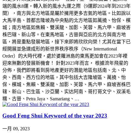
端的風水8運，轉入新的風水九運之際（9運即2024年到2023年
間），南方與北方地區是屬於擁用更多吉氣的地區。比如說以
大馬半島、首都吉隆坡為中央點的北方地區如萬撓、怡保、檳
城；南方地區如焦賴、雙溪龍、加影、芙蓉、馬六甲、麻坡峇
株巴辖、新山等。在東馬地區，古晉與亞庇的北方與南方地
區，將是重點發展地區，接下來即將欣欣向榮！尤其在當下已
經開展並急速成形的新世界秩序秩序（New International
Order）的大時代裡，處於婆羅洲島的東馬更加會在2023年裡
迎來無數的發展新機會！ 針對2023年而言， 根據流年飛星的
分佈，我們即將看到房地產更好的潛能地區包括南、北、中
央、西南、西方位的地區，其中包括大吉隆坡區、萬撓、怡
保、檳城、焦賴、雙溪龍、加影、芙蓉、馬六甲、麻坡峇株巴
辖、新山、巴生區、沙亞蘭、实达阿南、哥打哥文宁、双溪毛
糯、古晉、Petra Jaya、Samariang、…
Good Feng Shui Keyword of the year 2023
一月 09, 2023