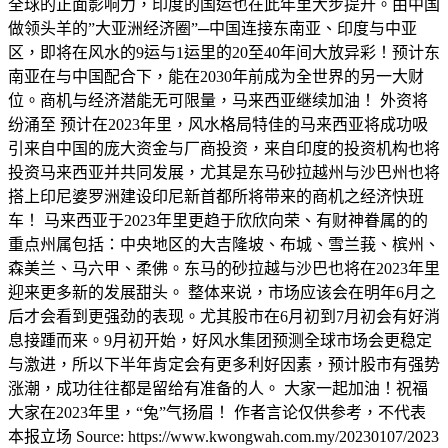
全球的正面影响力，印度的国运也在此年里大步提升。由中国
做领头羊的”大亚洲经济圈”─中国连接东南亚、印度与中亚
区，即将在风水的9运与1运里的20至40年间大放异彩！预计东
南亚在与中国配合下，能在2030年前成为全世界的另一大财
位。商机与经济潜能无可限量，马来西亚继续加油！ 外资将
纷涌至 预计在2023年里，风水格局特佳的马来西亚将成功吸
引来自中国的庞大资金与厂商投资，来自印度的投资机构也将
投资马来西亚并共同发展，尤其是东马砂拉越州与沙巴州也将
搭上印尼婆罗洲建设印尼新首都所将带来的商机之经济快班
车！ 马来西亚于2023年里更趋于欣欣向荣、有财神眷属的的
重点州属包括：中央地区的大吉隆坡、布城、雪兰莪、槟州、
森美兰、马六甲、柔佛。东马的砂拉越与沙巴也将在2023年里
迎来更多新的发展甜头。 整体来说，市场应该会在明年6月之
后才会看到更强劲的表现。尤其股市在6月初到7月初会有好消
息接踵而来。9月初开始，好风水集团预测全球市场会更稳定
与激进，所以下半年肯定会有更多利好因素，预计股市有强势
涨潮，成功往往都是留给有准备的人。 大家一起加油！祝福
大家在2023年里，“兔”气扬眉！ 作者言论仅供参考，不代表
本报立场 Source: https://www.kwongwah.com.my/20230107/2023