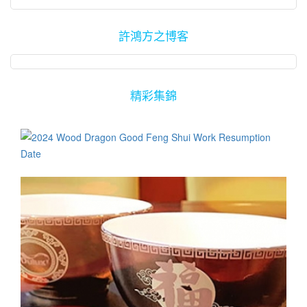
惶，寝食不安，甚至有枉死事件。这都是大家在入住前想要尽力避
眼睛的能视度范围应该不超过30尺，就好像被囚困的笼中鸟，久而
房、厨房等也有融入良好的风水设计，难怪他一家三代在入住后飞
免的情况。 以灵学角度来解释有关凶宅的现象，主要是由于这些含
久之必定会对心理产生不良影响，其行为与思维方式也往往容易趋
黄腾达，目前已搬到更大、量身定做的更豪华大宅！ 由于小戴想要
許鴻方之博客
冤或含恨、不甘而亡的冤魂想要复仇、找替身等理由而留恋人间，
于负面。 房间需明亮忌阴暗 孩子居家上网课的房间里的光线需明
把大门玄关处修改以腾出更宽敞的空间，以便看起来更加大方得
造成各种不可预知的灵异现象。从比较科学化的角度来看，不少研
亮、忌阴暗。我看过一些孩子的房间长期以窗帘布掩盖着, 大白天里
体，因此我也主动建议将新的大门方向加以调整，以帮助他一家人
究发现这些灵异事件通常是由于有关建筑物的建筑材料、结构、间
如果没开灯时房间都过度阴暗、缺乏自然光或阳气，因此在这样环
能够在当下的风水8运与未来的风水9运气场融为一体，加上设计与
隔或所处位置欠佳，进而造成人们的心理作祟现象。 欧美国家的一
境里作息会逐渐养成非常不好的习惯。如果房间旁边的厕所长时间
精彩集錦
方位适当的室外鱼池、瀑布，能够主动制造当下与未来的风水吉气
些地质与生物学家曾对世界各国多座凶宅，进行了实地勘查研究，
潮湿、肮脏又有异味，会累积不利风水的气场，而这些湿气就是秽
并产生共鸣与共振，吉气盈满屋！ 其实许多人误以为想在9运里纳得
发现凶宅现象其实与电磁污染，如雷达站、电讯塔，电流转换站，
气，它对孩子的健康以及学习过程都会直接带来非常负面的影响。
吉气，必须等到2024年初之后才通过换新屋瓦、换新大门，换新床
或不良的地质因素有关。此外，不少缺乏绿化、水源或环境、大气
在学校里每个星期都有体育节，在居家上网课的孩子甚至是在家办
褥、换新炉灶才能够得到新的吉气。其实在当下就是最佳时期与新
污染等因素将导致居住者容易产生精神恍惚、烦躁不安、头昏脑涨
公的成人们也应该每隔几天就往公园或出外走走、散步或慢跑。傍
的吉气共舞的良机，只要觅得真正有实战经验的老师，在他们的八
以及失眠等症状，进而容易产生幻觉。 从好风水的角度来探讨，往
晚时分外出遛遛狗或者种种花草皆能够帮助放松心情，也舒缓眼睛
字与指引下也能够在当下继续招徕并享有更强旺的风水8运与未来9
往发现此类凶宅的室外与室内的空间设计、间隔、采光、空气素质
的疲劳度。眼睛属木，而肝开窍于目，因此过于劳累的眼睛如长时
运的吉气、无需等到几年后才进行修造。 *作者言论仅供参考，不代
皆欠佳或不便，容易导致居住在此类房屋者健康欠佳，久而久之导
间滑手机、看电脑、电视、熬夜等，都不利于肝脏功能，必须补充
表本报立场* 许鸿方 Kenny Hoo 荣获大学奖学金，修读电脑工程荣
致精神恍惚，因而容易产生鬼魅的幻觉。 因此在选择、设计或装修
对肝脏有保养作用的营养品。 无论是提供居家工作或上课的房里，
誉学位。 2000年开始从事风水堪舆研究事业，创办“好风水堪舆研
一间好风水的房屋的过程里，都必须考虑这些基本要素。更重要的
室内的摆设应该尽量避免使用过多强烈的墙色或带有爆破、激烈寓
究机构”。 2005年获得台湾当局颁发“全球十大专业人才精英奖”及
是必须为每一位居住者以其八字五行喜忌，与房屋的各个方位的阴
意的画像，如一些有关电玩、带有杀气腾腾形象或感觉的偶象、造
“全球十大优质企业精品奖”。 2009年获得中国大陆之中国文化信息
阳、五行相互配合得当，才能真正沾到好的风水气场效应。 比如在
型或相片，因为这类东西会对人产生压力，不利风水。房里的主题
协会推举为“中华文化传播学家”。2012与2014年被正式聘请为“阆中
选择房屋时，必须避免那些在屋外能够明显见到大的电讯塔、雷达
墙可以选择涂上浅蓝色或浅绿色为主。 床头避免靠在窗户下 卧室里
风水古城文化国际宣传大使” 以帮助弘扬和传播中国四川省阆中古城
站、尖角、高树、灯柱、路冲、天斩杀、斩腰水等不良的风水因
的床头需避免靠在窗户下，因为容易导致心神不宁、难以熟睡，久