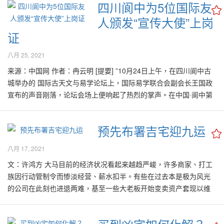
四川阆中为5位国际友
一些被中介称已被他人订购的单位，在稍做等待后也仍有可能购买
的行业欣欣向荣，属水的行业也开始涌现更多的新商机。 好风水机
镜，白虎镜，石敢当镜等等。这些镜子主要是用来“挡煞”。比如当房
够与虎年产生三合及六合的良好化学效应，因此普遍上被认为在
人颁发“宣传大使”上岗
的机会；这是因为之前的购房者在最后一分钟，可能被苛刻的银行
构的2022年之流年分析，预计原产品的价格在此年里将节节上升，
屋面对路口、灯柱、大树时，风水老师通常会建议悬挂这类镜子，
2022年里吉祥如意，无论在工作、事业、学业皆顺利，财运亨通，
借贷条款拒绝，而导致该单位再度被放上“待售”的大队里。 一些懂
比如说橡胶，木材，棕油，蔬果、食品、家具，医药用品、汽油
以化解直冲而来的煞气，免得家人被煞气冲克受损。 其实挂镜子有
证
健康如意！ 可是有不少人心存疑虑，难道同年出生的老同学、老朋
得基本风水元素的人，在此刻可以将过去累积下来的知识派上用
等。医药保健、电子、电讯、高科技产品等将迎来更旺盛的美好上
不少的学问与禁忌，在这期的好风水专栏里与各界分享镜子与风水
友，都在一整年里，都将有相似的生活经历或未来运势吗？有人甚
场，除了地点、设计、周遭环境之中长期发展等基本面、逻辑条
八月 25, 2021
升局面。教育、创意、文化等领域将会有更大的发展空间。属水的
的关系如：该如何摆设？有什么禁忌？以及怎么才能带来好风水的
至继续问我：“难道其他冲、犯、刑、害流年太岁，如生肖属蛇、
件，在其他细节里更必须符合各种风水要求，才放心购买。这是因
航空、运输、旅游、饮料、渔业等也在此年里开始迎来更多的新机
效应？ 饭厅里放镜子 镜子在风水学里有“加倍”的良好意象。因此把
来源：中国网 作者：冉云明 [提要] ”10月24日上午，在四川阆中古
猴、龙等生肖的人，在2022年里一定会厄运连连吗？” 其实在每一
为购买房屋是项人生中的巨大投资，绝不可以像购买衣物般，万一
会与市场的新需求，一片曙光，从事此范畴的人们，必须好好把握
镜子设置在餐桌前，是个非常好的方法，也常常受到室内设计师的
城举办的 国际古天文与易学论坛上，国际易学联合会副会长王国政
年里，同样年龄的人虽然生肖一样，但由于诞生在不同的出生日期
不合身时可以要求退换货品。购买房屋，如果事后才发现各种条件
良机！ 马中两国的良好关系将会是在大马的经济发展的过程里扮演
采用。因为对着饭桌的镜子能让家中的食物加倍丰盈、丰衣足食、
宣布的声音刚落，论坛会场上便响起了热烈的掌声。在中国·阆中第
与时间，因此大家的八字里的天干地支组合都所不同，因此都将会
欠佳，唯一的途径就是转卖他人，然而当中的过程不但令人感到无
极为重要的催化剂，尤其来自中国、对大马许多产品的需求量将扮
财源广进。要加以注意的前提是饭厅里设置镜子时，应避免对向门
二届天宫易学风水文化国际论坛暨天文与易学研讨会上，组委会从
在该流年里经历与他人不太一样的人生经验。 难怪一些心里存有如
比压力与麻烦，也可能带来金钱上的亏损。 因此一些想购买房屋
演更重要的角色与推手。 属土的行业如房地产等在进入阳历2022年
外或窗口。 卧室床后镜子 许多人都知道，卧室内的镜子，不宜对向
出席论坛的外国嘉宾中评选出5位阆中文化旅游的“宣传大使”。 中国
此疑虑的人，对流年运程书皆嗤之以鼻，因为他们认为有关生肖流
者，为了安全起见便邀约各路风水大师到现场为他们做专业的选屋
预先布署吉宅迎九运
7月后也将开始迎接比较光明的前路，预期有关当局即将推出一系列
床铺。这是避免在睡意正朦胧时，看到自己或其他影象而被惊吓，
网10月26日讯 “现在我宣布，被推选出来的阆中风水文化国际宣传
年运程的论述，只是迷信加唯恐天下不乱的人所纂写的谬论。 流年
服务。 风水最注重“门主灶” 大家也许已听闻风水之道，最注重“门主
刺激有关行业的措施，大家拭目以待！ 在2022年里消费者在各种产
尤其是对老人与小孩的健康特别不利。 镜子对向床铺，容易把房内
大使是：卡门·欧贝卡、金科奎、金惠贞、许鸿方、瀚子大师！”10月
对个人运势的影响，当然不能完全以只占百分之12到15比重的12生
八月 17, 2021
灶”即大门、主卧房以及炉灶的各种风水条件，其一欠佳的房屋，就
品的选择以及购买方式更加精挑细选、挑剔以及期望与接受无数创
的尖角煞气等，反射向沉睡的人，日子久了必定影响身心灵的健康
24日上午，在四川阆中古城举办的 国际古天文与易学论坛上，国际
肖之趋势来作绝对性的判断或预测，然而其潜在的吉与凶之影响，
不被纳入符合风水要求的被选择组合里。 无论是DIY 或邀请风水大
文：许鸿方 大马目前的经济状况看起来越趋严峻，许多商家、打工
新,特别是在5G、IoT即物联网等科技的推动下，各种产品必定被重
状况。 不少新婚夫妇在装修房子时，为了让房里看起来阔大些，以
易学联合会副会长王国政宣布的声音刚落，论坛会场上便响起了热
也不应该以等闲视之。毕竟在达到趋吉避凶的大前提里，流年生肖
师帮忙做选择，有关房子的外围环境是最重要的。那些对着负面元
族因行动管制令而惨淡经营、薪水扣半。有些在过去本是极为风光
新整合以融入新科技、能将各种产品更加个性化与智能化。这样的
及为了增加夫妻生活情趣，把一大片的镜子安装在床后的墙上。这
烈的掌声。 在中国·阆中第二届天宫易学风水文化国际论坛暨天文与
的潜在吉凶运势之影响里，也可以当做是命运管理之道所纳入的其
素的单位，如对着路冲、高塔、灯柱、尖角、坐落在死路、对着桥
的公司在此刻也进退两难，基至一些大老板开始变卖资产套现以维
市场趋势也激发许多公司的产品，无论是在设计与品质方面皆必须
样的摆设其实非常不好，因为容易导致睡眠不安宁，疾病缠身，而
易学研讨会上，组委会从出席论坛的外国嘉宾中评选出5位阆中文化
一相关元素。 猪、兔、牛、羊、虎 大吉大利 根据好风水的流年生肖
梁、天斩煞、路弯等的单位都一例不被选择。当符合了外围条件
持公司的基本开销，也更加引颈盼望市场会尽快复原。然而一些无
更加精益求精，并在重新包装与输送到消费者手中的过程里，不但
且脾气也会逐步趋劣，夫妻感情易生变！ 如果无法改变卧室内床与
旅游的“宣传大使”。他们分别是瑞士的卡门·欧贝卡、韩国的金科
分析2022年的流年运程，生肖属猪、兔、牛、羊与虎的人将是比较
后，大师们就必须勘察房屋范围内的情况了，包括大门，大厅、厨
法承受继续流血又没有其他足够经济来源的公司，已经进入计划关
需要以速度取胜、他们的产品也必须更加革新以及有个性化、智能
梳妆台的化妆镜相对，可以考虑加门或盖，以在不用时把化妆镜盖
奎、金惠贞、马来西亚的许鸿方、法国的瀚子大师。这5人长期致力
大吉大利的！尤其是生肖属羊与兔的人，将在此年里旺财、旺丁，
房、卧室等状况。 在一些已经被纳入可以被选择购买的单位菜单