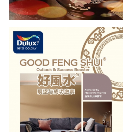
“风水之都”。 2018年荣获中国台湾之中华工商经贸科技发展协会，
素。如被圈定是凶宅，就算是价格在怎么低廉也尽量避免购买，因
而久之会对心理与生理产生负面的影响。再加上床头上的窗帘布容
颁发《2018华人公益金传大獎》。 2018年荣获中国大陆以及台湾当
为日后将可能比较难以转手出售或出租。因此有不少凶宅最后都被
易积累灰尘，对肺部鼻子与身体整个呼吸系统皆不利，也影响思绪
局颁发年度百大《华人第一品牌》殊荣。 更多资料可浏览
改造成宗教场所，如佛堂、教会等。一些甚至被改成小型医疗中
与学习进度。 长时间呆在家可能容易忽略或没留意到家中的一些旧
www.GoodFengShui.com www.好風水.com email：
心、安老院、残疾人士看顾中心、货仓等。 刷上清新亮丽漆料 也许
灯泡或灯管，可能早已过于暗淡，因此容易导致家中的阳气不足。
Kenny@GoodFengShui.com
Original
有一些不讳忌的投资者乘其价格实在比市价低廉，便“敢敢地”把凶宅
建议将有关旧的灯泡或灯管尽早换掉，可以在一瞬间将该处弄得比
link: https://www.kwongwah.com.my/20210813/预先布署吉宅迎九
买下。然而又考虑到往后的买家可能会有所避忌，建议可以考虑把
较亮丽起来、阳气十足，肯定让全家人的心情也在那一刹那里提升
运
整间房屋刷上清新又亮丽的漆料，但必须避免在室内漆上过多的黑
不少！ Original Link:
色、灰色、黄色、红色等，以把凶气驱散或降低。 有地的凶宅，如
https://www.kwongwah.com.my/20210703/%E9%95%BF%
排屋、半独立或独立式豪宅等，可以考虑在装修时，将屋瓦全部换
掉或者退而求次打开一些屋顶上的瓦片，以让阳光由屋顶照射到室
内几天，尤其是必须照到屋内特别阴暗之处。又或者可以把大门以
及卧房的门换掉，也可以帮助把凶气解除或至少减低。 换掉地上的
泥土层 一些过于“凶猛”的凶宅，往往是原有的空间设计不佳而累聚
了过多凶煞之气，必须把全间建筑物拆掉，甚至把地上的泥土换去
一层，再重新设计建造，此举能把凶气彻底去除。如一些原为老监
狱的地段在转发展成新的物业前也可以如此处理之。 如有机缘在一
片空地上打造自己梦寐以求的新宅，在设计到动工建造的过程里最
好能够征询有经验又有口碑的风水老师，以帮助拥有更好的风水房