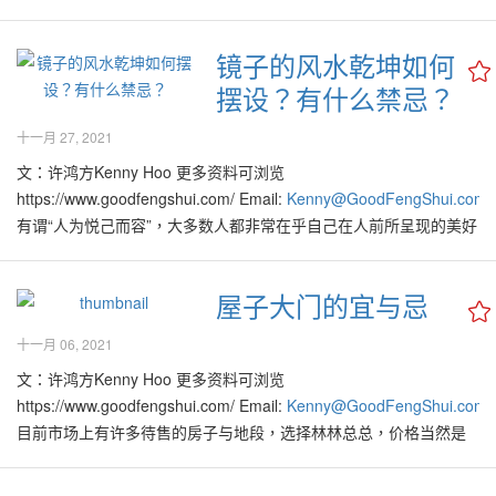
www.Facebook.com/KennyHoo.GoodFengShui www.好風水.com
(肖鼠忌用)最佳时段： 早上9点至11点（辰时）下午1点至3点（未
www.Facebook.com/GoodFengShui 题：《2022新年好风水展望》
时） 14-2-2022 正月十四日(一) (肖龙忌用)最佳时段： 上午11点之
镜子的风水乾坤如何
Authored by Master Kenny Hoo 许鸿方 著作 时光荏苒，一转眼间
下午1点（午时）下午1点至3点（未时） 16-2-2022 正月十六日(三)
摆设？有什么禁忌？
即迎来2022新年！好风水集团恭贺各界在这行的一年里重振雄风、
(肖马忌用)最佳时段： 早上7点至9点（辰时）下午1点至3点（未
虎虎生威！ 好风水把2022称为《明亮年 The Brighter Year》。此年
时） 18-2-2022 正月十八日(五) (肖猴忌用)最佳时段： 早上7点至9
十一月 27, 2021
的好风水年度关键字是《明》，在此年里，我们将迎来在各个领域
点（辰时）早上9点之11点（巳时）下午1点至3点（未时） 22-2-
里许多更好的新机会与新机遇，各行各业皆百花齐放。在此年里，
文：许鸿方Kenny Hoo 更多资料可浏览
2022 正月廿二日(二) (肖鼠忌用)最佳时段： 早上9点至11点（巳
普罗大众的目光也比较明亮与尖锐了！有更多的人能够更加看透一
https://www.goodfengshui.com/ Email:
Kenny@GoodFengShui.com
时）上午11点至下午1点（午时）傍晚5点至7点（酉时） 人生本来
切那些装神弄鬼、混淆视听、鱼目混珠、滥竽充数的人。因此在此
有谓“人为悦己而容”，大多数人都非常在乎自己在人前所呈现的美好
就有无数能做选择的机会，就好像上述列出的各种良辰吉日，大家
年里，大家在做任何选择时将更加有智慧与明确。 2022是属于波动
容颜，希望在他人的眼里与心里永远是赏心悦目的。以前的年轻人
可以选择使用在开工大吉，至少能够得到个好彩头，期望全年吸引
但又将激发无数量新机会与商机的大好年。各种领域将迎来与启动
尤其是男生们，在口袋里都带有一把长梳子，女生们也在手提袋里
吉气满满，工作顺利，事业一本万利！ 每年大约10月份开始，市面
屋子大门的宜与忌
新的系统与处事方式或方针，预计此年里将为你我他带来无穷尽的
加上一面小镜子，不论适不适时皆可装扮一番。当然现在的手机万
上开始充斥着无数的流年生肖运程书，选择也是非常多，也容易令
提升、进步与繁荣的好机会。 大家必须在当下《新世界秩序 New
能，大家可以通过相机自拍镜头，提供镜子的美妙功能。 镜子是居
人眼花缭乱。其实大部份流年生肖运程书的出发点皆是良好的，并
十一月 06, 2021
International Order》之百年财遇上之机遇里掌握各种新机会，开创
家必备之物，出门干活前、回家洗刷后，大家多会向镜子望上一两
非全是只为了鼓吹迷信、制造商机售卖产品。 不少人为求心安，会
文：许鸿方Kenny Hoo 更多资料可浏览
与实现一直以来所计划或部署之梦想与理想。 在此年里，各行各业
眼，看看自己的容颜或衣着是否依然得体，以免与他人约会时丢人
买下不同师傅的流年运程书互相对照、确认各家各派对自己或家人
https://www.goodfengshui.com/ Email:
Kenny@GoodFengShui.com
里无论是公司或个人，皆尝试将现有服务与产品重新与无数新科技
现眼而引起尴尬局面。 古时的铜镜设计有限，现代的镜子有各种各
生肖的预测，希望去芜存菁后，能够配搭出最适合自己的一套，以
目前市场上有许多待售的房子与地段，选择林林总总，价格当然是
整合并引入新的创新元素与功能，开拓无数进一步发展空间。在此
样的形状与设计，挂在家中或商店里，实用又美观，室内设计师常
期帮助自己与家人在该年里趋吉避凶。当然这是个人选择与方式，
有得洽谈啦！在这种购买者的市场氛围里，手上握有现金并符合银
年里许多人将激发出创意十足、并以新科技开发创新领域，产品与
用之以增强室内景观。 在风水的范畴里，镜子的适当应用占有一席
是无可厚非的。 一般稍懂命理的人多认为在2022的壬寅水虎年里，
行借贷条件的人，简直是在菜市场买菜般，可以尽兴地慢慢挑选。
服务，因此各行各业即将进入百花齐放的美好阶段，尤其是属木火
重要地位。作风水用途的镜子有很多种类，例如凸镜、凹镜、八卦
运势最好的生肖是属狗、马、猪；这是因为这组生肖，在此年里能