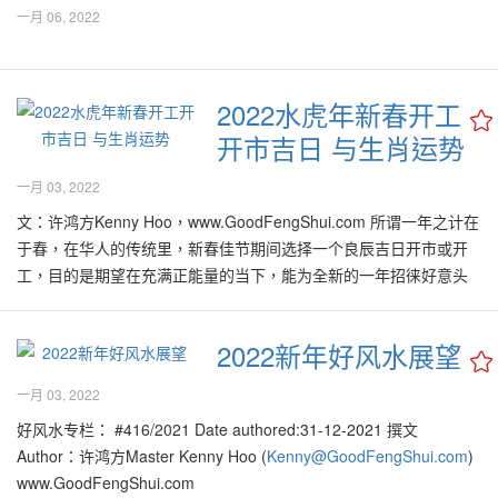
一月 06, 2022
2022水虎年新春开工
开市吉日 与生肖运势
一月 03, 2022
文：许鸿方Kenny Hoo，www.GoodFengShui.com 所谓一年之计在
于春，在华人的传统里，新春佳节期间选择一个良辰吉日开市或开
工，目的是期望在充满正能量的当下，能为全新的一年招徕好意头
并吸引吉气，以期全年的事业、学业、爱情、财运等皆步步高升，
学子们金榜题名、无数贵人来相助、人人升官又发财！ 一如既往，
2022新年好风水展望
好风水特别挑选出一系列的虎年开工旺日与吉时，供大家开市或开
工： 04-2-2022 正月初四日(五) (肖马忌用)最佳时段： 早上7点至9
一月 03, 2022
点（辰时）早上9点至11点 （巳时） 07-2-2022 正月初七日(一) (肖
好风水专栏： #416/2021 Date authored:31-12-2021 撰文
鸡忌用)最佳时段： 早上9点至11点（巳时）上午11点至下午1点
Author：许鸿方Master Kenny Hoo (
Kenny@GoodFengShui.com
)
（午时） 08-2-2022 正月初八日(二) (肖狗忌用)最佳时段： 早上9点
www.GoodFengShui.com
至11点（巳时）傍晚5点至7点（酉时） 10-2-2022 正月初十日(四)