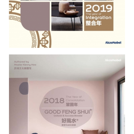
屋设计。特别是在在当下由风水8运转入9运期的转换期里，是位全
家人累积吉气之最好时机。因为此举能够帮助有效地聚集新的与现
有的风水吉气。在双管齐下也望在居住多年后，其产业增值潜能也
能够加以提升。 作者言论仅供参考，不代表本报立场 Original Link:
https://www.kwongwah.com.my/20210717/%e4%b9%b0%e5%