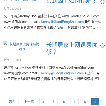
买到凶宅如何化解？
门大吉的窘境。 一如既往，每一次的危机其实也会激发许多新的商
化的新功能，才能赢得并开发出更多新的市场与机会！ 中国的气势
上，反而可以藏气纳财。 商店里的镜子 由于镜子有“加倍”的意象，
于东西方文化的研究、交流活动，对易学风水更是情有独钟，他们
加上有贵人助力，将无往不利，全年在士农工商皆获利、名成利
里，我也不时再度被问及有关大门的各种进一步情况与条件。有不
机。许多提供高科技、电讯、通信、网络、医药、健康、保健、卫
如虹，尤其是浩瀚无疆的中文将更加大放异彩！因为中文不但已经
因此把镜子设置在店里的收银机旁边、商品储藏柜、或展销柜台，
在各自的国家的政界与平民阶层中都颇具影响力，占有大量的人脉
就，喜事重重。 在阳历1、7、10与11月里出生的人，也被归纳为在
七月 21, 2021
少人知道大门上不可有任何带有负面之风水元素。尤其是在帮助客
生防护、食品、快递等相关服务与产品的公司与个人，由去年初在
是全球极为重要的商用与沟通工具，它也将是现代人想学习、研究
能促使生意兴隆。然而必须要加以注意的是，绝不可把镜子设置在
资源。近两年来，他们对阆中的文化旅游融入国际市场作出过很多
2022全年里比较有正面气势、顺心顺意的一群人，可喜可贺。 尤其
文：许鸿方Kenny Hoo 更多资料可浏览 www.GoodFengShui.com
户选择双层或多层排屋时，就算是已经非常肯定有关单位对购买者
到今天的生意非常火红。我有一些从事上述行业的客户，其生意额
或从事最先进科技范畴的最基本管道。可预见2022年里全球正在更
店里收银员的后面，以免招徕不法之徒图谋不轨！ 忌把镜子设置在
卓见成效的努力，他们就像是促进东西方文化对接的“圣灯”，构架起
是生肖属兔、羊与猪的人，在目前阶段里可说是信心满满、准备冲
www.好風水.com email：
Kenny@GoodFengShui.com
也许有一些
阖家吉利，一些人会再度确认，如在房子的大门上有厕所是否在长
在此期间增加了3倍到8倍之多，生意网络也在短期内遍布全球55个
加明显地实现《新世界秩序》 (New International Order), 世界的重
办公桌的后面或旁边，因为这象征工作量增加，并且容易导致精神
阆中文化走向世界的桥梁。 论坛组委会在推选5位宣传大使的过程
刺了！这绝对是好事，因为根据吸引力法则的论点，当信心满满地
不讳忌的投资者乘其价格实在比市价低廉，便“敢敢地”把凶宅买下。
远居住后会不利健康与运势？ 也有人问，向着正南与正北的房屋
国家，惊人的逆向成长也在此非常时刻羡煞许多人！ 在此时也是重
心将轮到以中国为主的东方区域之引领通往更美好的未来40年。 在
散漫，进而降低工作效力，小人捣乱。 两面镜子 不论是居家、公司
中，严格遵照公平、公正的原则，依据他们在本国推销阆中旅游文
憧憬未来时，当然是容易心想事成的！…
然而又考虑到往后的买家可能会有所避忌，建议可以考虑把整间房
（由于气候的关系，在马来西亚有无数这样坐向的房屋），是否像
新打造公司与创新品牌的最佳时刻，以便随时增加产品、服务或迎
过去的约200多年的历史里，世界人民报括大马的政局与管理模式皆
或商店里，不可把两面镜子相对地挂置。因为如此会使光线或影像
化的活动、效果为准绳，从而推选产生出来的。如韩国的金科奎、
屋刷上清新又亮丽的漆料，但必须避免在室内漆上过多的黑色、灰
某年轻风水大师曾经述说的，有如紫禁城“落空亡”般的“非常负面风
合新的市场需求做充分准备。 年轻有为的小戴拥有几间公司，专门
受到主要由“过气”的大英帝国、以及气势逐渐减弱的美国等所推崇与
互相弹射到对面的镜子上，引起视觉上的错乱，对身心的健康产生
金惠贞就曾向韩国最聚人气的文化广播电视台推销阆中古城厚重的
长期居家上网课易忧
色、黄色、红色等，以把凶气驱散或降低。 在70、80年代，风水的
水因素”？因此有不少在购买或已经居住在这样的房屋的人，想办法
提供各种高科技与提升水源素质的服务与产品。在这几年来生意特
秉持的零和游戏(Zero Sum Game)。其所谓最终达到的“双赢局面”
不良效应！ 镜子对大门 不论是居家、公司或商店里，不可让镜子面
文化，并促成该电点视台今年5月来阆中古城拍片从而把阆中的风水
郁？
应用未如目前那么普及。尤其是在大马与新加坡，当时仍未像目前
改变大门的方向，尤其是在目前全球正在进入新的风水九运的转换
别旺盛，其服务与产品的种类也进一步丰富发展。理财有道的小
其实仍会导致其中一方处于稍微劣势的宭境，尤其是仍然秉持着有
对大门入口处。因为这样容易导致室内情况一览无余，也会把好的
文化、春节文化带给了广大的韩国民众；法国的瀚子大师也曾对阆
这般可以非常方便地通过各种报章、书籍、课程、讲座、网络、视
期里，希望化煞气为权利。 其实有关北京紫禁城的风水“落空亡线”
戴，在过去的几年里累积了不少的财富，在“现金为王”的当下就能够
关过时理念的领袖们，在2022年以及风水9运的大时代里即将被世界
气反射出外，更把财气挡住不入门内。此举甚至也会把屋外不好的
中与法国的文化交流中起到了穿争引线的作用，中法合拍的木偶戏
七月 05, 2021
屏、手机等管道将风水与命理的资讯传播。 当时一般人只能通过报
之论述是带有误导性的，不可盲目尽信，不然容易忧人自扰。况且
真正展现他的实力了！由于在这疫情期间各种产业的选择多有又许
的大洪流而淘汰! 在此新的一年里将会有许多国家领袖将开始尝试探
景物或煞气等，引入屋内带来煞气。 镜子嵌在天花板上 我看过一些
《遗失的影子》能够在法国及欧洲成功展演，瀚子大师也功不可
章、杂志、电台或电影里，才能接触到一些带有离奇与神秘性质的
许鸿方 Kenny Hoo 更多资料可浏览 www.GoodFengShui.com
紫禁城的风水布局是经过历代风水大师布局，不可能在现代才由该
多折扣，他也陆续在去年与今年里依据我的风水筛选原则下，购买
讨与了解儒家思想所推崇的“大同世界”理念。我将此理念译成现代社
个案，夫妇将镜子嵌在卧室的天花板上，这会令人泄气、泄财、甚
没。此次论坛组委会给5位国际友人颁发了“宣传大使”证书，表示他
趣味风水故事。当年这些资讯也只局限于中文媒体，因此风水的应
www.好風水.com email：
Kenny@GoodFengShui.com
从去年3月
年轻大师发觉其误点吧？ 个人觉得可能是一些人只是道听途说，缺
了几套房产与商业大楼。 筛选上佳豪宅 在今年初，他也在我苛刻的
会的“三赢局面”(Win-Win-Win Situation)。尤其是在瞬息万变的现今
至影响健康，所以不可为标新立异，把镜子嵌在天花板上。 厨房里
们获得了履职阆中旅游文化宣传的“上岗证”。卡门·欧卡贝当场表
用大多只局限在一般传统懂得中文的华人圈里；在讲英语的圈里仍
18日开始启动以阻断新冠疫情散播的行动管制令，断断续续地衍生
乏真正彻底研究才无法悟懂个中风水奥秘。 大门上忌有厕所？ 一般
筛选过程里， 终于买入一间风水极佳的独立式豪宅。此间属于第三
社会里，加上无数新科技的涌现以及讯息在瞬间里传开与被接收的
的镜子 镜子对正床头固然是大忌，若是对正炉灶则更是大凶！一些
示，今年春节将带着亲友团前来阆中古城过春节、品年味。（冉云
是罕见的。 然而在1996、97年左右，市场开始出现一些以英语为主
到当下的复苏计划版，许多人被迫以“新常态”居家工作、上课。经过
来说，双层或多层的排屋，将主卧房的厕所设计在大门上是为了更
手的豪宅，在上一手的业主买入后已经被翻新装修并符合目前风水8
时代，唯有大同理念的三赢局面能够让社会更加繁荣、人民更加安
厨具，其表面设计光亮犹如镜子一般具有反射影像的效果，其实也
明） Original Link: https://covid-
的风水书籍，并急速在短短几年里风靡全球。巧合的是在2006年左
这些时日，大家已将此新常态自然而然地融入在日常生活的一部
加善用空间，能够帮助提升卧室里的室内设计与摆设，以及维护卧
运的原则，能够不断在当下为全家人累积吉气。它比起紧邻的旧房
居乐业！预期中国的国家领袖们将有机会在这关键的期间里，向世
不太好。所以在选择设置有关厨具前，必须看看是否对正炉灶，以
19.chinadaily.com.cn/hqcj/xfly/2014-10-
右，与风水应用其一目的（即“招财进宝，吸引贵人”）相似的“吸引
分，但是还是有不少人到今天仍难以适从。这是因为在家办公或上
房内的隐秘性。厕所与楼下的大门其实已经被一层厚厚的钢骨水泥
子的设计更加新颖又非常有现代感，最重要的是其地点与治安都非
界各国彰显其“一带一路”发展之最终目标是达到“你好、我好、大家
免导致家人之健康、财运皆受损。 镜子的形状 镜子属金，金形，属
26/content_12596015.html
力法则” (The Law of Attraction)也在当时通过书籍与电影“秘密”
课时缺乏“正式化”的工作环境，或因在家气氛过于松懈而难以全神贯
最先
上一篇
4
5
6
7
8
9
隔开，再加上大多数房子也已加上一层天花板，只要确保厕所之防
常好、无论是去商场、公司、学校或到临近的市镇都非常方便。那
好”的三赢良好局面，而不是被一些世界领袖误以为或标榜为另类的
圆形和椭圆形，象征和谐与圆满，属土的长方或四方形也适合。因