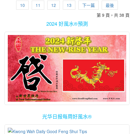
(The Secret)大卖特卖，间接地在东、西方各国激发更多人学习与应
注，加上不时需为家中的大小事务转移注意力。 居家上网课的学子
水设施被维护好，大门上有厕所也不会带来任何风水上的问题。 大
里周围的环境非常整洁，空气清新，简直是闹市里的绿洲。如今要
殖民方式。 尤其是在智能化、大数据、5G以及即将到来的6G新科
此家中镜子的形状最好采用这类形状。避免使用带菱角、尖锐如星
10
11
12
13
下一篇
最後
用风水来帮助人们提升运势，也间接帮助风水的应用在8运期间（即
们通常比较难以长时间自律导致容易分心，尤其是看着孩子们在房
多数人也计划将落在大门的玄关处设立神台，一些人又担心神台上
买到这般环境的房屋，大多必须远离城市超过20到30 公里外的新
技时代，大马的前路，无论喜与否、能与中国的进步频率共振就是
形的镜子。 商场里有售卖一些由许多小片的镜子，合并成一片装饰
第 9 頁，共 38 頁
2004年迄今）大行其道。 吉宅使居者安稳顺利 风水最主要应用范畴
里边上课边玩乐的情况，似乎已是众家长们共同的梦魇。大家也常
有卧房的厕所，会不会对神明、祖先不敬而导致家宅不宁？其实大
镇，然而这对一些人来说可能极度不便。 这区坐落在城里闹市范围
正道，也自然容易达到三赢的局面！ 今年的二黑病符凶星落在西南
用的大镜，由于这类有“破镜”的意头，一般来讲不建议安置在家居甚
当然离不开居家环境室外与室内的各种格局与布局。拥有阴阳、五
听到家长们互相诉苦或讨教有关孩子们不时一边网上学习一边忙电
2024 好風水®預測
家也不必为此担心，只要没有厕所漏水的问题，确保该摆设神台的
的房屋已有约40年的历史，区内有一间非常著名的政府中学，培养
方，主破财，疾病，情绪变化，甚至是血光之灾，如果是家中或公
至在公司内，以免造成家庭欠和员工常争执的局面。 其实我们应避
行平衡的“吉宅”才能使居者安稳，并在学业、事业以及其他事务能够
玩的应对之道，搞到家长们也每一天紧张兮兮及精神压力。 孩子失
空间干净明亮，又没有对着其他来自门外的煞气元素，就不会有任
出了许多在各方面的专才。这里的气场与环境都非常好，目前居住
司的大门落在西南方位，则必须在今年里多留意健康，尤其是在阳
免在家中放置过多的镜子，因为过多的光线反射及镜子反映的效
顺心顺利，日子自然过得快乐与自在，在有余力之下，他们也会自
去竞争及推动力 孩子们的学习状况，不禁让家长担心他们的学习进
何负面因素。 祝贺大家在目前风水转换期里，得到更好风水的吉利
在这的大多数是上了年纪的人，在上午与傍晚时分常见到许多“安
历6与12月里。2022年里的西南方地区与国家可能有比较多的传染
果，会造成视觉及心理上的紊乱，产生风水上的不良效果。 家中较
然地帮助其他人一起正面成长。 而“凶宅”是指曾有人在内枉死、被
度与效率，然而又不知该如何适当地指点及纠正，令不少为人父
房屋。 Source link: https://www.kwongwah.com.my/?p=1087569
哥”、“安娣”们在散步、除草种花、运动身体，居民们对其他人都非
病率，因此打算到有关地区旅游或出差的人可能必须有预防病症与
阴暗处可设置镜子及安装长明灯，以让该处增加光亮，排除阴气或
谋杀、含冤或含恨自杀故而造成死亡之房产。一些频传灵异事件的
母，除了需要为日常的起居忙碌也为生计忧心，更不时为孩子心生
常友善。 在假日、周末时常有年轻的家人们来拜访，从他们的举
天灾人祸的措施。尤其是生肖属蛇、鸡与牛的人，在阳历2022年6、
负能量。但是必须避免镜子面对房门、大门、后门或窗户。将镜子
建筑物也可能被列为凶宅。 房地产在地少人多的香港属于非常重要
忧虑。 在家学习，想象中虽是比较轻松写意，但是却因在缺乏正规
止、谈吐与装扮等，可以感受到这区的第二代与第三代的家人都是
7、12月，以及2023年1月份里须多加留意健康，特别是在肠胃或 呼
设置在能反映出赏心悦目的画相或摆设等，能增加家中好的气场。
的行业，而属于凶宅的房产通常是不受买家欢迎的，尤其是在有所
的学习环境、制服、学校的各种条规及老师们严厉的教条下，孩子
非常优秀的。所谓“福人居福地、福地福人居”，难怪心地非常好又有
吸系统方面比较弱的人，在这期间里更要多加留意。建议他们在2月
楼梯的出口前也不适合摆设一大面镜子对照着，以免上下楼梯时不
选择之下，物业投资者当然对凶宅避之大吉。所以“凶宅”的房产价格
们可能倾向于对学习失去急迫性、也不再具备与其他同学互相比较
有福气的小戴一家四口，对这里情有独钟并顺利买入此豪宅。 此豪
初与8月初找牙医洗牙或做健康检查、验血、捐血，可以减低健康方
留神而造成伤害，所以当设计新居或公司时必须加以留意镜子的摆
通常都低于市价二、三成。 早在几十年前，大家已听闻香港人极注
或竞争而产生的推动力及方向感，有的甚至在此“封闭式”的生活下而
宅前堂的空地与车房范围非常大与宽敞，有至少40、50尺的深度。
面的风险。 由于2022年的八字五行组合容易引起许多人容易情绪
设方位。 Source: https://www.kwongwah.com.my/?p=1098318
重风水，该地政府甚至明文规定凡属于“凶宅”的物业，皆必须如实报
开始出现忧郁症的现象，对各种人事物皆提不起劲、一问三不答、
小戴征求我的好风水意见以便为他打造一座游泳池，喜爱跑步运动
化，尤其是生肖属龙、马、猴与狗的人，可能容易与他人起争执甚
上，不可隐瞒，不然在产业转卖后一旦被揭发，其旧业主可被罚
缺乏自信心、有者甚至感觉不到人生乐趣与热枕而自我封闭，这当
的他，更希望能够有一座私人游泳池，天天可以运动与减压。我在
至做出错误的决定而导致官非或破财。投资股市的人将经历有如过
款。 因此在香港可以轻易得到各地区的凶宅资料以提供买家参考。
然会令家长们担忧不已。 居家学习缺乏实质地与他人面对面交流，
现场加以测量并点出适合又能特别在即将来临的风水9运里不断制造
山车般之动荡，尤其是在阳历2、5、6、8、10与12月间，必须步步
如果买家或投资者在不知情或被隐瞒下购买了凶宅，在入住后面对
周遭环境或情境皆千篇一律的生活方式的确容易影响孩子们的发育
吉气的游泳池范围，接下来就必须由他的室内外设计师一起讨论与
为营。波动或激荡的股市其实也提供许多入场与套利的大号机会，
光华日报每周好風水®
凶煞或灵异事故，甚至在日后难以脱手转卖或蒙受亏损，可诉讼索
成长。我们也发觉不少长时间呆在家工作、上课的人，久而久之会
研究设计图了。 与风水8运的吉气产生良好共鸣 第二手的屋主在买
祝贺股民们在此年里旗开得胜！在7、11月间，尤其是是生肖属猪、
赔。 曾听闻某些凶宅，在入住后家人的健康每况愈下，运气如江河
倾向于沉默寡言、郁郁寡欢；尤其是先天性格比较内向的人。 那些
入此屋后曾咨询过风水大师，在约17年前已经将此豪宅的大门方向
羊、兔者报捷连连，眉开眼笑！…
日下，生意事业受到打击。甚至不时碰上灵异事件，搞得人心惶
住在空间窄小的组屋而又长时间在家上网课的孩子，大多数时间其
调整到能够与风水8运的吉气产生良好共鸣的方向，在加上其全部卧