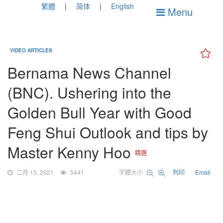
繁體
简体
English
Menu
VIDEO ARTICLES
Bernama News Channel
(BNC). Ushering into the
Golden Bull Year with Good
Feng Shui Outlook and tips by
Master Kenny Hoo
精選
二月 15, 2021
5441
字體大小
列印
Email