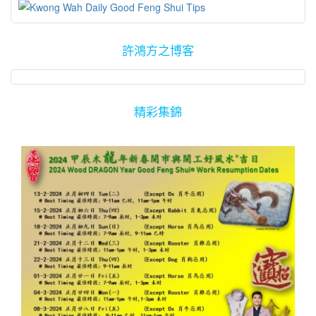
許鴻方之博客
精彩集錦