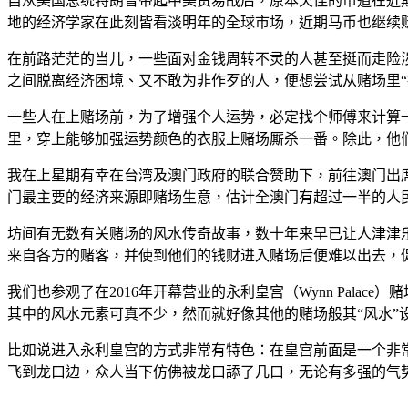
自从美国总统特朗普带起中美贸易战后，原本欠佳的市道在近
地的经济学家在此刻皆看淡明年的全球市场，近期马币也继续
在前路茫茫的当儿，一些面对金钱周转不灵的人甚至挺而走险
之间脱离经济困境、又不敢为非作歹的人，便想尝试从赌场里“
一些人在上赌场前，为了增强个人运势，必定找个师傅来计算一
里，穿上能够加强运势颜色的衣服上赌场厮杀一番。除此，他
我在上星期有幸在台湾及澳门政府的联合赞助下，前往澳门出
门最主要的经济来源即赌场生意，估计全澳门有超过一半的人
坊间有无数有关赌场的风水传奇故事，数十年来早已让人津津
来自各方的赌客，并使到他们的钱财进入赌场后便难以出去，
我们也参观了在2016年开幕营业的永利皇宫（Wynn Pal
其中的风水元素可真不少，然而就好像其他的赌场般其“风水”
比如说进入永利皇宫的方式非常有特色：在皇宫前面是一个非
飞到龙口边，众人当下仿佛被龙口舔了几口，无论有多强的气势