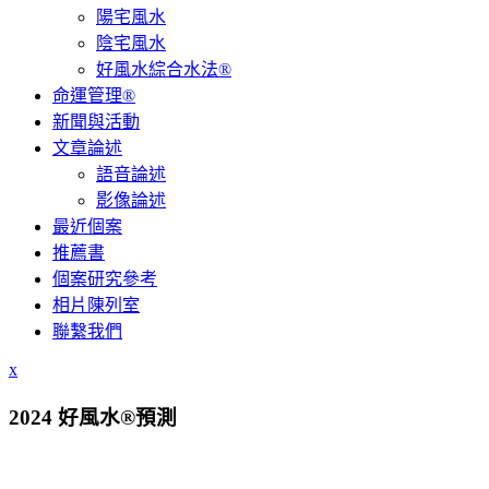
陽宅風水
陰宅風水
好風水綜合水法®
命運管理®
新聞與活動
文章論述
語音論述
影像論述
最近個案
推薦書
個案研究參考
相片陳列室
聯繫我們
x
2024 好風水®預測