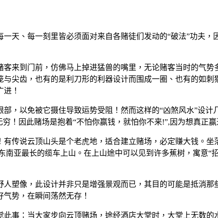
一天、每一刻里皆必须面对来自各赌徒们发动的“破法”功夫，因
赌客来到门前，仿佛马上掉进猛兽的嘴里，无论赌客当时的气势
笼与尖齿，也有的是利刀形的利器设计而围成一圈、也有的如刺
广进！
眼部，以免被它摄住导致运势受阻！然而这样的“凶煞风水”设计
无穷！因此赌场是抱着“不怕你赢钱，就怕你不来!”,因为想真正
有传说云顶山头是个老虎地，适合建立赌场，必定赚大钱。坐落
东南亚最长的缆车上山。在上山途中可以见到许多蕉树，寓意“招
野人塑像，此设计并非只是增强景观而已，其目的可能是抵消那
好气势，在瞬间荡然无存！
觉此事：当大家步向云顶赌场，途经酒店大堂时，大堂上无数的