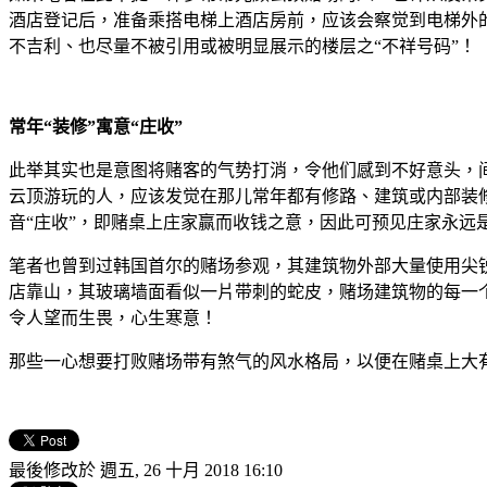
酒店登记后，准备乘搭电梯上酒店房前，应该会察觉到电梯外的
不吉利、也尽量不被引用或被明显展示的楼层之“不祥号码”！
常年“装修”寓意“庄收”
此举其实也是意图将赌客的气势打消，令他们感到不好意头，间
云顶游玩的人，应该发觉在那儿常年都有修路、建筑或内部装
音“庄收”，即赌桌上庄家赢而收钱之意，因此可预见庄家永远
笔者也曾到过韩国首尔的赌场参观，其建筑物外部大量使用尖
店靠山，其玻璃墙面看似一片带刺的蛇皮，赌场建筑物的每一
令人望而生畏，心生寒意！
那些一心想要打败赌场带有煞气的风水格局，以便在赌桌上大
最後修改於 週五, 26 十月 2018 16:10