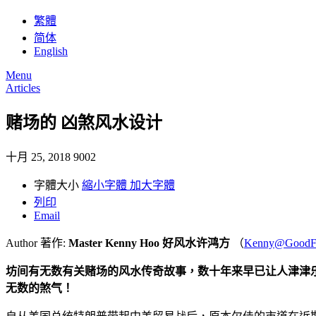
繁體
简体
English
Menu
Articles
赌场的 凶煞风水设计
十月 25, 2018
9002
字體大小
縮小字體
加大字體
列印
Email
Author 著作:
Master Kenny Hoo 好风水许鸿方
（
Kenny@GoodFe
坊间有无数有关赌场的风水传奇故事，数十年来早已让人津津乐
无数的煞气！