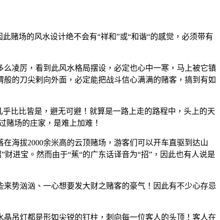
此赌场的风水设计绝不会有“祥和”或“和谐“的感觉，必须带有
多么凌厉，看到此风水格局摆设，必定也心中一寒，马上被它镇
猬般的刀尖剌向外面，必定能把战斗信心满满的赌客，搞到有如
几乎比比皆是，避无可避！就算是一路上走的路程中，头上的天
赢过赌场的庄家，是难上加难！
在海拔2000余米高的云顶赌场，游客们可以开车直驱到达山
”财进宝。然而由于“蕉“的广东话译音为“招”，因此也有人说是
些来势汹汹、一心想要发大财之赌客的豪气！因此有不少心存忌
水晶吊灯都是形如尖锐的钉柱，刺向每一位客人的头顶！客人在