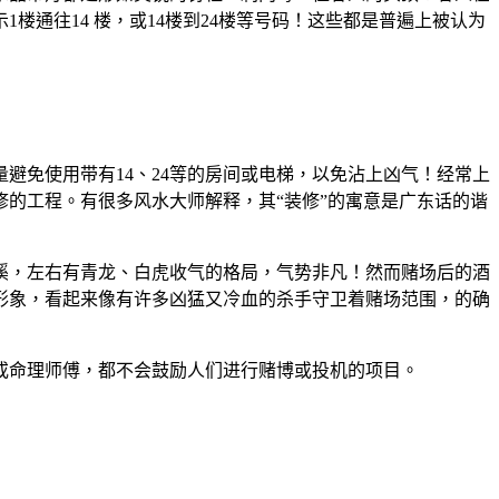
通往14 楼，或14楼到24楼等号码！这些都是普遍上被认为
避免使用带有14、24等的房间或电梯，以免沾上凶气！经常上
的工程。有很多风水大师解释，其“装修”的寓意是广东话的谐
溪，左右有青龙、白虎收气的格局，气势非凡！然而赌场后的酒
形象，看起来像有许多凶猛又冷血的杀手守卫着赌场范围，的确
或命理师傅，都不会鼓励人们进行赌博或投机的项目。