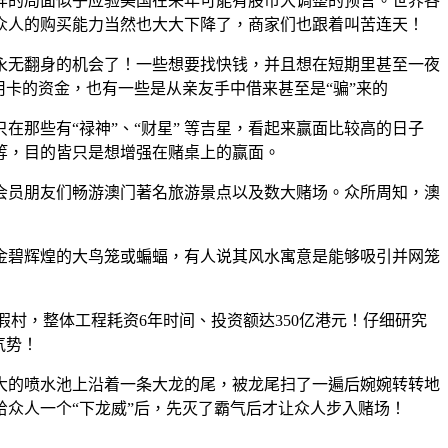
样的局面似乎应验美国在来年可能有股市大调整的预言。世界各
众人的购买能力当然也大大下降了，商家们也跟着叫苦连天！
永无翻身的机会了！一些想要找快钱，并且想在短期里甚至一夜
卡的资金，也有一些是从亲友手中借来甚至是“骗”来的
那些有“禄神”、“财星” 等吉星，看起来赢面比较高的日子
等，目的皆只是想增强在赌桌上的赢面。
会员朋友们畅游澳门著名旅游景点以及数大赌场。众所周知，澳
金碧辉煌的大鸟笼或蝙蝠，有人说其风水寓意是能够吸引并网笼
度假村，整体工程耗资6年时间、投资额达350亿港元！仔细研究
气势！
大的喷水池上沿着一条大龙的尾，被龙尾扫了一遍后婉婉转转地
给众人一个“下龙威”后，先灭了霸气后才让众人步入赌场！