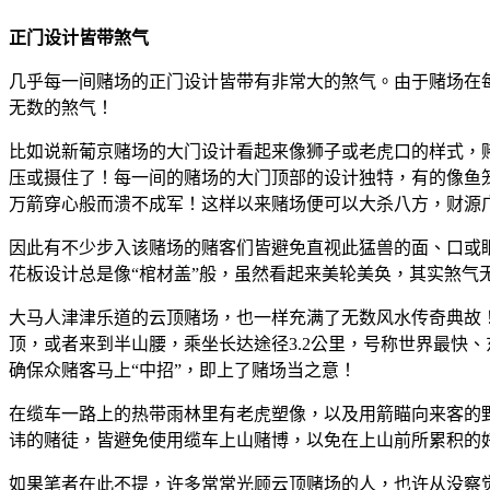
正门设计皆带煞气
几乎每一间赌场的正门设计皆带有非常大的煞气。由于赌场在每
无数的煞气！
比如说新葡京赌场的大门设计看起来像狮子或老虎口的样式，
压或摄住了！每一间的赌场的大门顶部的设计独特，有的像鱼
万箭穿心般而溃不成军！这样以来赌场便可以大杀八方，财源
因此有不少步入该赌场的赌客们皆避免直视此猛兽的面、口或
花板设计总是像“棺材盖”般，虽然看起来美轮美奂，其实煞气
大马人津津乐道的云顶赌场，也一样充满了无数风水传奇典故！
顶，或者来到半山腰，乘坐长达途径3.2公里，号称世界最快、
确保众赌客马上“中招”，即上了赌场当之意！
在缆车一路上的热带雨林里有老虎塑像，以及用箭瞄向来客的
讳的赌徒，皆避免使用缆车上山赌博，以免在上山前所累积的
如果笔者在此不提，许多常常光顾云顶赌场的人，也许从没察