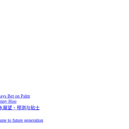
ays Bet on Palm
Kenny Hoo
 2019 好风水展望、预测与贴士
une to future generation