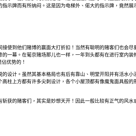
指示牌而有所纳闷。这是因为电梯外、偌大的指示牌，竟然展示1楼
接使到他们赌博的赢面大打折扣！当然有聪明的赌客们也会尽量
修的一幕。在葡京赌场那儿也一样，一年到头都有在进行室内装修
是佔优势的！
锐的设计。虽然其基本格局也有后有靠山、明堂开阳并有活水小
个高柱上方都有许多尖刺设计，各个小屋顶都有像魔鬼面具般的
有斩获的赌客们，其实是妙想天开！因此一般比较有正气的风水