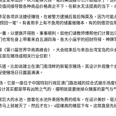
期里变本加厉，以为能够大捞一笔的美国股市也开始插水了！这
贬值间接导致各种商品价格高企不下，在薪水无法提高的当下，
涉足各项非法捷径赚钱，在被警方逮捕后皆后悔莫及，因为可能
捞回一笔”。有者用手上有不急用的储蓄做赌本，有的则借贷信用
番，以便旗开得胜、事事顺利。如他们请教师傅帮他们计算出只在
们也常在身上带着来自五湖四海、各大小庙宇的招财符禄、神牌
席《第15届世界华商高峰会》，大会结束后与来自台湾宝岛的众
民是在赌场或相关行业任职！
乐道。比如说建立在澳门南湾畔的新葡京赌场，其设计外观像个
促使赌场日日赢面满满。
ace）赌场，它是一座位于中国特别行政区澳门路氹城的综合式娱乐场
设计其实都是带有凶煞之气的，摆明就是要挫掉众赌客的豪气与
常巨大的水池，旅客在水池外乘搭免费的缆车，在设计美妙、偌
马上就被灭了，然后才在3、4层楼高的楼层下车。这简直是先