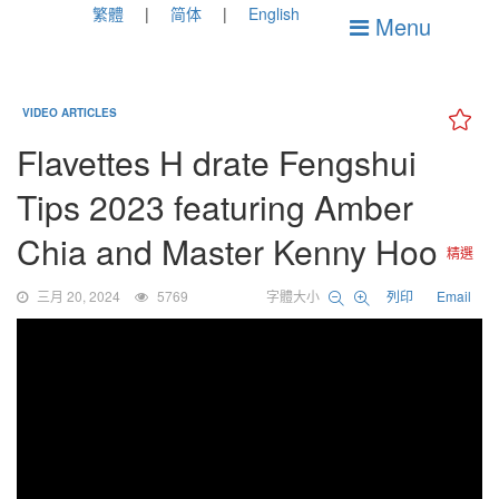
繁體
简体
English
Menu
VIDEO ARTICLES
Flavettes H drate Fengshui
Tips 2023 featuring Amber
Chia and Master Kenny Hoo
精選
三月 20, 2024
5769
字體大小
列印
Email