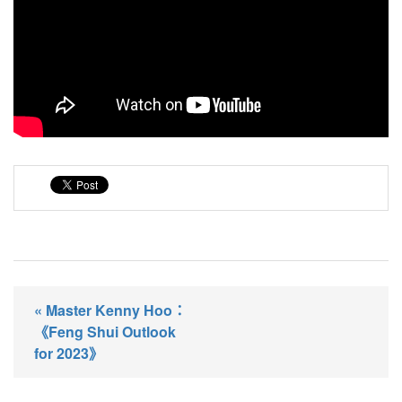
« Master Kenny Hoo：
《Feng Shui Outlook
for 2023》