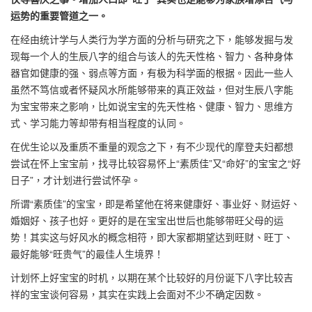
运势的重要管道之一。
在经由统计学与人类行为学方面的分析与研究之下，能够发掘与发
现每一个人的生辰八字的组合与该人的先天性格、智力、各种身体
器官如健康的强、弱点等方面，有极为科学面的根据。因此一些人
虽然不笃信或者怀疑风水所能够带来的真正效益，但对生辰八字能
为宝宝带来之影响，比如说宝宝的先天性格、健康、智力、思维方
式、学习能力等却带有相当程度的认同。
在优生论以及重质不重量的观念之下，有不少现代的摩登夫妇都想
尝试在怀上宝宝前，找寻比较容易怀上“素质佳”又“命好”的宝宝之“好
日子”，才计划进行尝试怀孕。
所谓“素质佳”的宝宝，即是希望他在将来健康好、事业好、财运好、
婚姻好、孩子也好。更好的是在宝宝出世后也能够带旺父母的运
势！其实这与好风水的概念相符，即大家都期望达到旺财、旺丁、
最好能够“旺贵气”的最佳人生境界！
计划怀上好宝宝的时机，以期在某个比较好的月份诞下八字比较吉
祥的宝宝谈何容易，其实在实践上会面对不少不确定因数。