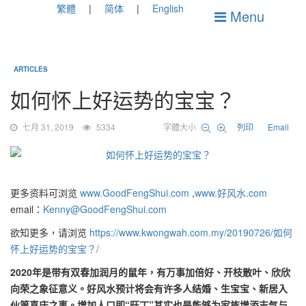
繁體
简体
English
Menu
ARTICLES
如何怀上好运势的宝宝？
七月 31, 2019
5334
字體大小
列印
Email
更多资料可浏览
www.GoodFengShui.com
,
www.好风水.com
email：
Kenny@GoodFengShui.com
欲知更多，请浏览
https://www.kwongwah.com.my/20190726/如何
怀上好运势的宝宝？/
2020年是带有双春加润月的鼠年，有万事加倍好、开枝散叶、欣欣
向荣之象征意义。好风水预计将会有许多人结婚、生宝宝、新居入
伙等喜庆之事。增加人口即“旺丁”其实也是能够为家族增添吉气与