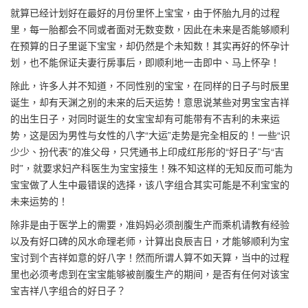
就算已经计划好在最好的月份里怀上宝宝，由于怀胎九月的过程
里，每一胎都会不同或者面对无数变数，因此在未来是否能够顺利
在预算的日子里诞下宝宝，却仍然是个未知数！其实再好的怀孕计
划，也不能保证夫妻行房事后，即顺利地一击即中、马上怀孕！
除此，许多人并不知道，不同性别的宝宝，在同样的日子与时辰里
诞生，却有天渊之别的未来的后天运势！意思说某些对男宝宝吉祥
的出生日子，对同时诞生的女宝宝却有可能带有不吉利的未来运
势，这是因为男性与女性的八字“大运”走势是完全相反的！一些“识
少少、扮代表”的准父母，只凭通书上印成红彤彤的“好日子”与“吉
时”，就要求妇产科医生为宝宝接生！殊不知这样的无知反而可能为
宝宝做了人生中最错误的选择，该八字组合其实可能是不利宝宝的
未来运势的！
除非是由于医学上的需要，准妈妈必须剖腹生产而乘机请教有经验
以及有好口碑的风水命理老师，计算出良辰吉日，才能够顺利为宝
宝讨到个吉祥如意的好八字！然而所谓人算不如天算，当中的过程
里也必须考虑到在宝宝能够被剖腹生产的期间，是否有任何对该宝
宝吉祥八字组合的好日子？