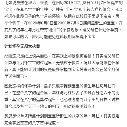
比如说虽然在理论上来说，在阳历2019 年7月8日至8月7日里诞生的
宝宝，在其八字里的年柱与月柱有“半三合”即比较吉祥的组合，可以
考虑在此段日子的九个月前怀胎，以期在此段日子里诞下宝宝。再
举个例子，在2020年6月6日至2020年7月6日期间里诞生的宝宝，在
其八字的年柱与月柱带有“相冲”的不良现象，准父母在计划怀孕前，
如果可以的话，应尽可能避免在此段期间里诞下宝宝。
计划怀孕无须太执着
然而这只是纸上谈兵而已，在实践上却是谈何容易！其实准父母在
计算与计划怀宝宝的过程里，无须过于执着，况且大家能够在怀孕
前，真正能够计划到的只是最多掌握到宝宝将来可能会在某个月份
里诞生而已。
因此这样的怀孕计划，最多只能掌握到宝宝的诞生年柱与月柱而
已。在整个八字的组合里，年柱与月柱只占了少过百分之六十的比
重。其实在八字的运算过程里，也必须考虑到八字里的日柱、时柱
组合以及各个天干、地支的相互与相对的影响效应！
意思是说单凭所能计划到宝宝所诞生的八字的年、月柱，其实很难
完全掌握宝宝的八字吉祥程度。