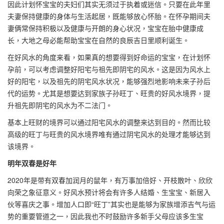
因此计划怀宝宝的夫妇们其实无须过于执着或迷信。只要在此年里
夫妻保持健康的身体与生活起居，既能够放心怀胎。在怀孕期间夫
妻俩常保持积极以及健康与开朗的身心状况，宝宝在胎中健康成
长，大地之母必能帮助宝宝在自然的良辰吉日里顺利诞生。
在好风水的角度来看，如果真的想要得到好命运的宝宝，在计划怀
孕前，可以考虑调整好阳宅与祖先即阴宅的风水。这是因为风水上
好的阳宅，以及祖先的阴宅风水状况，能够强烈地影响未来子孙后
代的运势。尤其是想要达到家族子孙旺丁、旺贵的好风水境界，提
升祖先即阴宅的风水为不二法门。
基本上旺财的境界可以通过阳宅风水的调整来达到目的。然而比较
高级的旺丁与旺贵的风水境界唯有通过阴宅风水的处理才能够达到
该境界。
明年双春是好年
2020年是带有双春加润月的鼠年，有万事加倍好、开枝散叶、欣欣
向荣之象征意义。好风水预计将会有许多人结婚、生宝宝、新居入
伙等喜庆之事。增加人口即“旺丁”其实也是能够为家族增添吉气与运
势的重要管道之一，因此我也不时鼓励许多新手父母应该多生宝