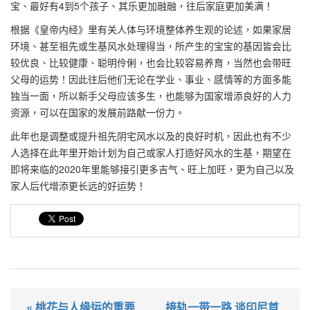
宝、最好有4到5个孩子、其乐更加融融，往后家庭更加美满！
根据《皇帝内经》里有关人体与环境整体养生观的论述，如果家居
环境、甚至祖先或生基风水处理得当，所产生的宝宝的基因皆会比
较优良、比较健康、聪明伶俐，也会比较容易养育，当然也会带旺
父母的运势！因此往后他们无论在学业、事业、感情等的方面多能
独当一面，所以新手父母应该多生，也能够为国家增添良好的人力
资源，可以在国家的发展前路献一份力。
此年也是调整或提升祖先阴宅风水以及的良好时机，因此也有不少
人选择在此年里开始计划为自己或家人打造好风水的生基，期望在
即将来临的2020年里能够接引更多吉气、旺上加旺，更为自己以及
家人后代增添更长远的好运势！
« 桃花与人缘运的重要
接轨一带一路 谈印尼首