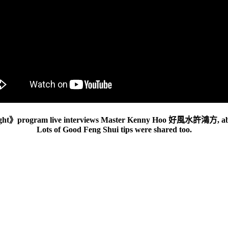
》program live interviews Master Kenny Hoo 好風水許鴻方, abo
Lots of Good Feng Shui tips were shared too.