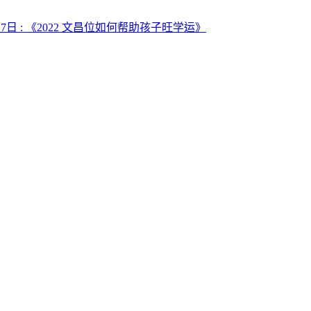
22年2月7日 : 《2022 文昌位如何帮助孩子旺学运》