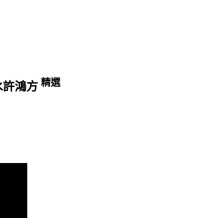
精選
 好風水許鴻方