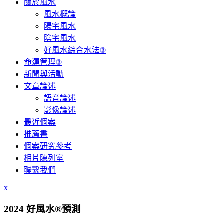
關於風水
風水概論
陽宅風水
陰宅風水
好風水綜合水法®
命運管理®
新聞與活動
文章論述
語音論述
影像論述
最近個案
推薦書
個案研究參考
相片陳列室
聯繫我們
x
2024 好風水®預測