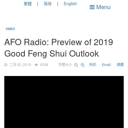
繁體
简体
English
Menu
VIDEO
AFO Radio: Preview of 2019
Good Feng Shui Outlook
二月 02, 2019
6308
字體大小
列印
Email
媒體