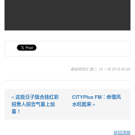
最後修改於 週二, 15 一月 2019 00:26
« 这些日子适合挂红彩
CITYPlus FM：命理风
招贵人招吉气喜上加
水旺起来 »
喜！
返回頂部