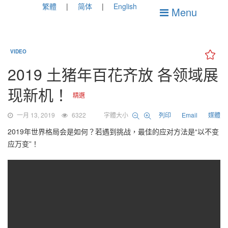
繁體
简体
English
Menu
VIDEO
2019 土猪年百花齐放 各领域展
现新机！
精選
一月 13, 2019
6322
字體大小
列印
Email
媒體
2019年世界格局会是如何？若遇到挑战，最佳的应对方法是“以不变
应万变”！