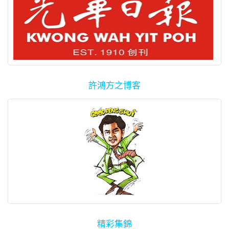
許鴻方之博客
精彩集錦