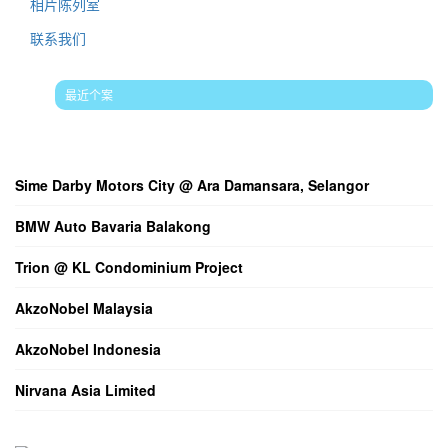
相片陈列室
联系我们
最近个案
最新文章论述
Sime Darby Motors City @ Ara Damansara, Selangor
BMW Auto Bavaria Balakong
Trion @ KL Condominium Project
AkzoNobel Malaysia
AkzoNobel Indonesia
Nirvana Asia Limited