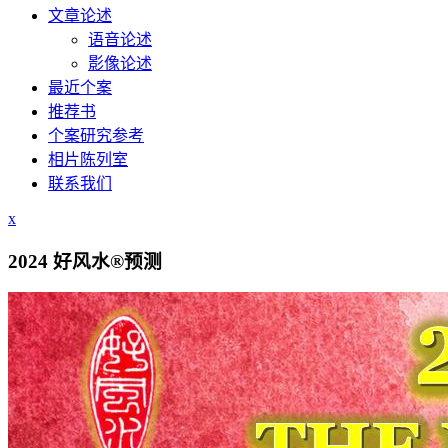
文章论述
语音论述
影像论述
最近个案
推荐书
个案研究参考
相片陈列室
联系我们
x
2024 好风水®预测