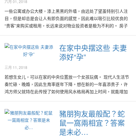
六月 01, 2018
或凶，轮转于某种秩序或系统中的周期，然而却看不出其周期的顺
的邻居就在家的外围使用篱笆式刀片刺绳防止贼进屋，无形中产生
生个某生肖的宝宝。然而怀孕的事情并不是想怀就能怀上，聪明的
序，因此往往只是知其然而不知其所然。 比如说在某段时期的某处
一些公寓或办公大楼，漆上黑黑的外墙，由远处了望虽特别引人注
了煞气，对自身不好也会影响到对面的邻居。这些煞气便造成他们
年轻夫妇当然也懂得如何从生活保健做起，加上计算准排卵期等方
发生某种事故，在大约同样的时期里，相似的情况或事故也会接二
目，但是却总是会让人有即负面的感觉，因此难以吸引比较优良的
在健康上有问题和人缘欠佳。” “由于我们无法向对面邻居表示风水
式以提高受孕率，希望一击即中！ 然而当中仍有不少夫妇俩在备孕
连三地发生在世界的其他角落，因此就会联想到“无独有偶”这句成
“贵客”来购买或租用，长远来说对物业投资者是极为不利的。 房子
不好，要求改篱笆，唯有把自家的大门更改方向，避免正对他们的
的过程里事与愿违，虽然尝试了好一段时间却依然未能如愿地怀上
语。甚至一些媒体在报道有关事故时，也把同段时期发生在世界不
或商业大楼的外观设计属于风水的峦头范畴之一，即古代之环境建
篱笆。同时可以把篱笆门的缝隙做得密实一些，尽量看不到对面的
宝宝。双方在做了身体检查后也探不出任何影响受孕率的问题，在
同角落的相似事故，编辑在同样的版面上，让读者能做相关比较。
筑学。所谓“人要衣装、佛要金装”，因此建筑物的外观设计会对人们
篱笆，所谓眼不见不为煞，也可以挂上凸的镜子，把不好的煞气反
添增人口的计划里面对变数，甚至怀疑自己的神态状况，增添不少
在家中央摆这些 夫妻
这也许可以用“风水轮流转”来表示世间的人事物皆有其周期性的变
带来各种层面的心理或生理影响。 比如在2008年北京奥运会期间，
射出去。” 当他们按照许师父的指引，不出所料他们生活改善了好
心理压力。 有人说生男生女是上天安排的，那是强求不来的事。但
化。由于地球不断围绕着太阳进行公转而带来周而复始的四季气候
添好“孕”
有些建筑设计师可能为了摒除“死板”的建筑设计，也或者为了标榜建
多，尤其健康问题有好转，做事方面也有贵人帮助。” 提及挡煞，有
如果藉用某些方法，能够提高生男或生女的机率，帮助夫妇俩如愿
变化，影响人们与万物的作息。太阳系其实也在银河系里，以及大
筑师独特的设计，建设了一些看起来“怪怪”的商业大楼，连习近平在
些人会在自家门前两边种植仙人掌，认为能够为住宅趋凶避吉。 不
以偿，家人会更欣喜地迎接宝宝的到来。我看过一些个案，夫妇俩
三月 11, 2018
小宇宙里不断在变动着，也影响或带来各种兴盛旺衰的周期。人们
几年后上位之后也特别声明这些样貌“奇怪”的建筑物不再被鼓励建
过，师父指出，从风水学的角度上看，是非常不建议在家种植仙人
在家中已有一或两个女儿了，但由于年龄渐长以及经济状况等个人
也自古以来尝试了解这种周期系统，期望能够趋吉避凶，以掌握良
设。 在那段期间，北京建了不少浮夸的建筑物，有的仿照白宫、凯
若想生女儿，可以在家的中央位置放一个女孩玩偶。 现代人生活节
掌，因为长期下来很容易产生无形的尖角煞，煞气一旦受到影响
因素，无法承担太多的孩子，但又鉴于不想辜负家翁、家婆对夫妇
好时机，为自己或家人在生活与事业等领域里顺心顺意。 在近年里
旋门和艾菲尔铁塔。一些商业大楼的设计更加趋于“奇形怪状”，有的
奏忙碌、晚婚，因此生育率逐年下降。想在新的一年喜添贵子，许
后，住宅风水也很难稳定了，所以不建议摆放带刺的植物。 许师傅
俩传承灯火的重大任务，于是寻遍与尝试了无数偏方，只想豁出“最
世界各国无论在政经文教里都发生巨大的变化，尤其是在2016到
看起来像是人体的某器官、连超巨型的福禄寿也被用来设计成三栋
鸿方师父就特在此传授了如何使用风水格局再加上时间，就能增加
坦言，屋子围墙忌设计尖角部分，无形中产生了煞气；若是住在对
后一击”以求最终得个男宝宝。 像这类的夫妇，尤其是身为妻者，想
2018年里许多国家领导层也产生了无数交替变化，有的让人咋舌不
大楼，看起来真的奇怪！ 有人批评中国中央电视台总部大厦，其外
你的好“孕”！ 许师父表示“凡是家中央部分不能有任何损坏如天花
面最好用凸镜反射煞气。 大门对走廊不得安宁 而住家的大门也是很
再度怀孕，又担心怀不上想要的性别，于是终日无法释怀，常感到
已。由风水的角度来看，这是因为世界进入风水8运（2004年到
观整体庞大，局部修长，看起来像“大裤衩”。另有出自于某著名设计
板、地板。破损就一定要更换，不然就会影响生活。家的正中点也
重要的，由于现代的住宅，都是以公寓居多，就有可能碰到住宅大
压力重重，生活充满了忧虑。有者每天计算排卵期，或尝试通过改
豬朋狗友最般配？蛇
2023年）的尾期，其本身的气势已经转弱，而风水9运的影响力在
师的大厦以“古钱币”的外圆内方做为设计，可能也是为了融合风水寓
可摆放婴孩衣服、鞋子。如想获得男孩可摆放玩具，如要女孩就放
门正对一条长长的走廊、通道的情形。他说：“大门正对走廊，就会
变饮食或使用药物等，企图改变身体的酸碱度，图一索得男或得
2017年的下半年里也崭露头角，开始与现有的8运之气混合，因此导
意，以祝福入驻大厦的业主会不断财源广进吧？可是在2012年1月
鼠一窩兩相宜？答案
玩偶，双胞胎可摆放一男一女的玩具玩偶。” “在进入2018戊戌年北
形成了‘穿心煞’，其形如利剑穿心欲入。” “最近我就接到一个案例，
女。 屋形四四正正为宜 其实在好风水的学问以及实践里，也有能够
致在此段运势交替期间，产生许多变化莫测的大小事故，有的人也
10日，美国有线电视新闻（CNN）旗下的生活旅游网站评选出了全
方和西方禁做任何的装修，也不适大红大紫的颜色。因在2018年西
大门正对走廊，当打开门的时候，就好像走廊有一把利剑穿心而
提升怀孕率甚至影响生男生女的秘诀。屋子的东方，东南方，西北
是未必…
为此感到烦恼、担忧或操心。 也有不少人想知悉在这风水9运即将来
球最丑的十大建筑，这栋方圆大厦不幸入围！CNN认为，方圆大厦
方是病符位，如夫妻想要催动好“孕”,建议避免使用这方位的房间，
来，造成了居住在家内的男主人脾气不好、财运不顺，时常会为了