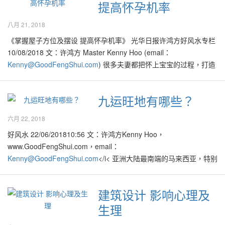
提高怀孕机率
件之一。 在家居风水中，不仅要把居家内部要布置好格局，家的外
围环境也有着许多的讲究。就如家里一打开门就看见了凹凸不平的
八月 21, 2018
路、电灯柱、垃圾、小巷。试问这一家人的运势哪里会好呢？ 这些
问题的出现就会造成心理、生理上受到一些影响，慢慢的造成自身
《掌握屋子方位及摆设 提高怀孕机率》 光华日报许鸿方好风水专栏
工作不顺利、生活上有阻碍、没贵人扶助、健康出问题、时常做错
10/08/2018 文：许鸿方 Master Kenny Hoo (email：
决定等等。 大门见垃圾招晦气 来自好风水的许鸿方师父说：“风水
Kenny@GoodFengShui.com
) 很多夫妻都把怀上宝宝的过程，打造
可是会改变人的未来，当大门一打开看出去的45度左右边、对面都
成一项大案子，比如计划在某年里生个某生肖的宝宝，然而怀孕的
很重要，都会间接影响。风水里有句名言‘眼不见不为煞’，当你每一
事情并不是想怀就能怀上！ 现代人尤其是城里的年轻夫妇们常面对
九运旺地有哪些？
天开门看到不好的环境如垃圾、电灯柱就会影响你一整天的心情、
各种压力，其中包括来自日常的生活、工作、经济、交通甚至人与
运势。” 如开门见垃圾，这就会令秽气冲入屋内，令家庭成员的财气
人之间的关系等。因此他们在进行各种家庭生活上的提升前，都必
六月 22, 2018
减弱，事业也会有影响，这些都需要注意。 除了周遭环境，家里的
须精打细算。年轻的夫妇们在新婚期并沉浸在甜蜜的二人世界里不
好风水 22/06/201810:56 文：许鸿方Kenny Hoo，
围墙也是居家装修的第一关卡，占整个居家风水的70%以上的作
久后，也会开始进一步作家庭计划。然而在生活费与教育费日益高
www.GoodFengShui.com，email：
用，主宰着一家人的吉凶运势，千万不可掉以轻心。 “因此并不建议
昂的趋势里，夫妇俩在生宝宝的家庭计划的“大蓝图”里，他们会很自
Kenny@GoodFengShui.com
</i< 亚洲大陆最南端的马来西亚，特别
把围墙设计过于尖锐，而若对面家设计的围墙有尖角部分，对着自
然地趋于贵精不贵多的想法。 因此大多数现代夫妇，尤其是华人社
是怡保附近地区必定在9运期间里展现其吉利旺盛之气，有利于各行
家的住宅也会有影响，会产生一种长期心理上的不适。” 每天一开门
会里，在养儿育女的路上只敢计划拥有1到2 个孩子就好，尤其是在
各业。可预见在这几年里甚至直到2043年间，怡保以及其周边地区
就看到垃圾桶，秽气都冲入屋内，不但财气会减弱，事业也大受影
城里的夫妇们，拥有3个孩子以上的真的有如凤毛麟角了！虽然是贵
建筑设计 影响心理及
将大放异彩！ 世间的人事物都不时地在变化，因此没有任何东西是
响。 围墙带刺煞气入屋 许师父还说：“曾经接过一个案例，有一家
精不贵多，当然他们也奢望能够达到性别平衡的阶段，即有男与
生理
永恒的，也有人说这是“无常”。许多人也察觉在变化莫测的世事里，
人每做任何事情都会不顺，当我去到他的住家就发现了煞气。那就
女，对传宗接代的“重大责任”也有所交代，皆大欢喜！因此很多夫妻
冥冥中又好像有某些不知名的力量在“操控”着其变化，导致世事的吉
是对面邻居的关系，因他们住的地区时常有小偷入屋偷东西，对面
都把怀上宝宝的过程，打造成一项大案子般，比如说计划在某年里