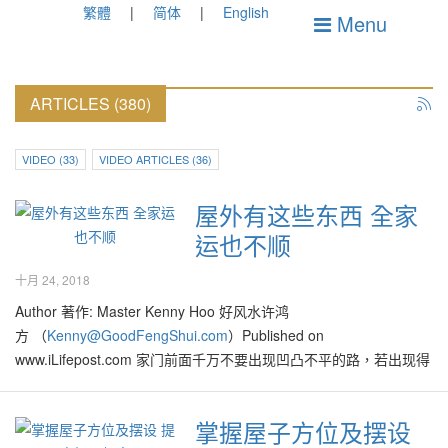
繁體
简体
English
Menu
ARTICLES (380)
VIDEO (33)
VIDEO ARTICLES (36)
屋外有这些东西 全家
运也不顺
十月 24, 2018
Author 著作: Master Kenny Hoo 好风水许鸿
方 （
Kenny@GoodFengShui.com
）Published on
www.iLifepost.com 家门前面千万不要出现凹凸不平的路，若出现得
立即修补，否则影响屋主运势。 自古以来，房屋风水好坏不仅取决
于居家内部的格局，其中的外围风水也会影响风水气场，故内部与
掌握屋子方位及摆设
外围的风水是息息相关的，所以选择气场好的外围环境也是必要条