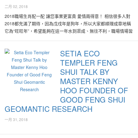
方以及西南方，都会影响怀孕以及生男或生女的机率。尤其是西北
临的时期里，大马以及周边地区的运势会如何。全世界的龙脉其实
原有融合东西方风格的良好意图，然而其成品是看起来却不和谐。
因需保持身体健康、气势好才能怀上小孩，若无法避免，可在床的
二月 02, 2018
一些小事情大发雷霆，吵得家不得安宁，孩子也不乖巧。通常遇到
方以及西南方，尽可能避免有缺角，不然有可能降低影响怀孕的机
源自有“世界屋脊”之称的青藏高原，其地质历史可以追溯到距今4-5
而且从风水学来说这类的设计会带来不稳定或不安稳的负面效果。
对面摆放婴儿照片。而好的方位位于东南方，夫妻卧房如在东南方
此情况，我就会在大门的玄关处放置屏风，就如坚固的盾牌，保护
率。一般来说，屋子的形状，最好是四四正正，既没有缺角，这样
2018職場生肖配一配 讓您事業更富貴 愛情兩得意！ 相信很多人對
亿年前的奥陶纪。青藏高原一般的海拔高度在3000-5000米之间，
太标新立异反效果 在2016年，有关当局已发出指示，要求防止建造
就很好。” “2018年的南方方位是文昌位，如想要怀的孩子聪明伶
家人不受穿心煞的伤害，而且男主人的脾气有明显改善，做事情方
的屋子，气的分布较均衡，对家庭成员的健康、工作、财运都能带
2018都充滿了期待，因為戊戌年是狗年，所以大家都順理成章地稱
平均海拔4000米以上，高原上有湖泊众多，比如说纳木措、青海湖
任何为了“贪大、媚洋、求怪，特色缺失和文化传承堪忧”的建筑物，
俐，可在南方摆放小孩读物、书橱、书桌、文昌四宝等。” 当然夫妻
面有贵人帮助。” 虽说风水不是万能，不过也有百分之三十的影响，
来平稳的发展。 在2018年里，适当地催动屋内中央方位能够提升妻
它為“旺旺年”，希望能夠在這一年水到渠成、無往不利，職場情場皆
等，为东亚、东南亚和南亚许多山脉与大河流之发源地。 由此青藏
而必须秉持“适用、经济、绿色、美观”的大方针。其实这项指示也是
卧房也不适合放置有尖角的物品、夫妻之间易产生口角。许师傅强
是从心理和生理的影响，绝不能忽视。“就有句30%靠努力、40%靠
子的怀孕率。在此年里，由于有九紫星的吉气坐落在该位置，在此
得意！ 當然，除了有希望，還得有方法，才能獲取美好的結果。知
高原处往南方升起有喜马拉雅山脉，北至昆仑山、阿尔金山和祁连
在2014年底由习近平主席的呼吁延伸。2014年10月15日，习大大在
调：“在2018年，生肖狗、龙、鸡如怀有身孕，要注意身体健康。而
个性，还有其余的30%就是靠风水，当加上一些风水调整、補助就
方位即屋内的中央地区涂上一幅粉棕色（读者可在网上搜寻Heart
名堪輿學者許鴻方大師特別為《中國報》讀者分析2018年運程，從
山北缘，西部为帕米尔高原和喀喇昆仑山脉，东及东北部与秦岭山
一个重要的文艺座谈会上，批评与敦促“不要搞奇奇怪怪的建筑”。这
生肖蛇、猪、牛比较有孕势。” “好风水”风水师许鸿方师父指点，今
SETIA ECO
可达到更好的运势。” 住宅大门正对一条长长的走廊或通道，乃是
Wood 的颜色样板）的主题墙，或摆设粉棕色的装饰品如画像等，
人緣、事業、感情到風水，提供全面的貼示。 生肖好配對 人和人之
脉西段和黄土高原相接。这些大山脉与河流其实就是风水龙脉以及
表示中国最高领导层也认为，建筑物不应该追求外观上走极端路
年有好“孕”势的女性记得要把握。 【十二生肖孕势（主要以女性生
「穿心煞」，不仅导致家宅不宁，还会损财运。 环境影响一切 许鸿
皆能帮助提升怀孕率。 东方有缺角难怀男宝宝 当讨论到生男宝宝
TEMPLER FENG
間的相處有一種很微妙的關係，你會跟某些人水乳交融，卻和某些
相关气势的来源，也周而复始地在各个相关地区，在不同的时段或
线。 镜头转回到大马了。城里有一栋综合房产发展计划刚刚落成，
肖为主）】 孕势·较强：蛇、猪、牛、羊 孕势·中：龙、鸡、兔 孕势·
方师父透露，在古时候就讲究环境影响一切，那就是孟母三迁，孟
时，最重要先研究屋子内的东方位置。东方代表长男，震卦，即家
人水火不容，連自己都不知道為什麼，其實這在生肖學上便是所謂
SHUI TALK BY
期间里，在各个领域产生吉或凶的效应。 半岛东马走向旺盛 喜马拉
该地点是过去几十年来某外国名牌产品的大厂所在，处于车水马龙
较弱：马、虎、鼠、狗、猴
子母亲为了选择良好的环境教育孩子，就选择了多次的迁居。 因
中的大儿子。如果屋子的东方有缺角，或摆放尖锐、杂乱又污浊的
的“三合”及“六合”。 三合是指其中3種生肖的人志趣相投、理念一
MASTER KENNY
雅山脉就是这一期的重要看点。这是一条飞向南方的火龙，其足迹
交通要道之交界处，风水地点极佳，因此在数年前开始向外发布此
此，来到现代的居家，外围也需要好的环境，才能帮助你在生活上
物件，可能导致夫妇难怀上男宝宝！为加强生男宝宝的机率，除了
致，如果他們在一起行事，譬如是老闆和員工的關係，那就會合作
途经尼珀尔、不丹、缅甸、泰国、至亚洲中国最南端的马来西亚与
发展计划时，的确引起不少轰动与回响，不少投资者对此房产计划
HOO FOUNDER OF
顺风顺水。
要确保东方位没有摆放尖锐、杂乱又污浊的物件，也可以在该位
得很愉快，當然工作上也會更和睦順利，對公司發展有助益。 三合
新加坡。这一条火龙将在2024之2043年的风水9运里大放异彩！在
极为动心。 然而近期里却在市场上听闻有关发展计划面临滞销的窘
置，摆设一些小男孩的图片，甚至玩具等。此外，也可以在东方
GOOD FENG SHUI
是指其中3種生肖的人志趣相投、理念一致，如果他們在一起行事，
目前这阶段里，由现有的8运以及未来9运之气混合，看起来局势不
境，那些已经购买公寓单位的投资者面对难以转卖与出租的困扰。
位，漆上比较热情、有活力、属阳的颜色系列，如粉棕色加青色，
譬如是老闆和員工的關係，那就會合作得很愉快，當然工作上也會
GEOMANTIC RESEARCH
稳定以及有许多不确定元素，其实这都是吉气即将显现之前奏，尤
尤其是目前房产的市道低迷，一些现有投资者甚至准备以低过原价
也可提升怀上男孩的机率。如果卧房及屋子的东方位，漆上比较冷
更和睦順利，對公司發展有助益。 三合：猴、鼠、龍；虎、馬、
其是马来西亚半岛、东马以及整个东南亚即将进入非常吉利与旺盛
忍痛转手出让，然而却继续面对滞销的窘境！ 我起初也猜想这极有
的颜色，如深蓝色、灰色、黑色等比较属阴的色系，反而可能提升
狗；豬、羊、兔；蛇、雞、牛。 六合併不是指6個人，而是指十二生
一月 31, 2018
的阶段。 尤其是在西马来西亚半岛一些得到此来自喜马拉雅山脉，
可能是由于目前产业界面对着市场低的极度挑战之原因吧？ 某天我
怀上生女宝宝的机率。 东南方摆玩偶助怀女宝宝 想要生女宝宝时，
肖可以分成6組，每組有兩個生肖。這兩個生肖的人如果在一起，就
由于在亿万年前大陆板块移动而导致龙脉集聚或结穴之处，将在9运
途经该综合发展计划，看到在大道旁商场入口时，心里顿时感到不
最重要先研究屋子的东南方位。东南方代表长女，巽卦，即家中的
能互相提拔，共同成長，適合成為老闆、員工或朋友。 六合：鼠、