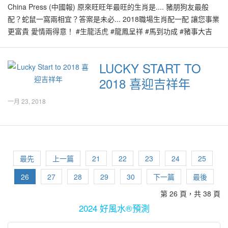
风好水的怡保城市也连续几次被世界著名媒体列为全世界其中一个
津乐道的有趣风水个案吧？！ 家居外墙避免黑灰色 无论是居家或商
China Press (中國報) 原來旺旺年最旺的生肖是.... 豬朋狗友最般
事化小、小事化無，避免影響多年的感情。” 結婚、生子：蛇 + 牛；
最适合居住的好地方!整体来说位于亚洲大陆最南端的马来西亚，特
业大楼，其外观颜色的选择是非常重要的。近年里有不少新的建筑
配？蛇鼠一窩兩相宜？答案是未必... 2018職場生肖配一配 讓您事業
虎 + 豬 爭執、攤牌：兔 +…
别是怡保附近地区必定在此9运火龙开始活力四射的期间里展现其吉
物或重新修建的房子，可能是为了标新立异或让人感到“很酷”的感
更富貴 愛情兩得意！ #生龍活虎 #龍鳳呈祥 #馬到功成 #豬事大吉
利旺盛之气，有利于各行各业。可预见在这几年里甚至直到2043年
觉，其外墙涂上黑漆漆深与浅灰色，搞到整个建筑物看起来失去了
#nirvanacny #富貴集團 #市場脈搏
间，怡保以及其周边地区将大放异彩！ 有福气之人在有识之士的引
生气，甚至是死气沉沉！尤其是一些公寓或办公大楼，被漆上黑黑
https://www.facebook.com/ChinaPressCP/videos/163265567016020
LUCKY START TO
导或帮助下，在怡保觅得风水良好的地段置业，无论是自己居住或
的外墙，由远处了望当然是特别引人注目，但是却总是会让人有即
Nirvana Asia 富貴集團 【2018年生肖配一配】 2018戊戌年是狗
将祖先迁移至带有好风水的地段，必能为自己以及家族人员，得到
负面的感觉，因此难以吸引比较优良的“贵客”来购买或租用，长远来
2018 喜迎吉祥年
年，在這個“旺旺年”，大家都希望能在事業財運等各方面順風順水，
即将来临的9运火龙之旺盛风水吉气的荫护，事事顺心，旺财、丁、
说对物业投资者是极为不利的。 尤其是家居的风水，房子的外墙必
無往不利！ 風水大師許鴻方特別為大家分析2018年運程，從事業、
一月 23, 2018
贵气。 尤其是一些新的商店大楼、房屋以及阴宅福地发展地区，如
须避免使用过度的黑色或灰色，以免阴气过重，长远来说会带来健
人緣、感情到財運，提供全面貼士，根據個人生肖，配對相合的生
果能够在风水范畴里配合得当，必定能够帮助该区的人们制造出许
康、事业、财运甚至感情里的负面效果。 比较保守的设计师，在大
肖，解析生肖之間的融合與默契，讓您的事業更加得心應手，同時
多吉气，护荫当代并在其人生中有良好的发展，以及产生优良的后
多数的建筑物或房子的外墙多使用白色或比较冷系列的漆料颜色，
也為相衝的生肖提供應對方法。 快來了解2018年職場生肖配一配，
代，造福人群！ 怡保地区有许多风水上佳的地区，尤其是一些处于
或者加一些比较不太复杂的花样图形等来装饰外墙，看起来没那么
讓您與家人朋友過個富貴年！ Some advise from Master Kenny
有环山围绕、有山丘起伏的地区，并有来自中央山脉之“回龙转身护
沉闷。 红色的外墙不被建议使用因为火气过强，对大厦或房子里的
Hoo regarding relationships between the different Chinese zodiac
最先
上一篇
21
22
23
24
25
守”的地段，有利吉气聚集。尤其是在风水9运期间、南方火龙之气
租户或住户不利。蓝色的外墙其实也不太受欢迎，这是因为蓝色属
signs! Find out the best relationships to nurture this upcoming
被激发的期间，如果能够居住在那里，或者将祖先迁移到真正的福
26
27
28
29
30
下一篇
最後
水，过冷的颜色系列看起缺乏生气，有人说看起来像是警察局或医
new year! Share with your friends!
地、或为自己建造生基等，都能为自己以及家族人员带来福气，在
院的颜色感觉！ 在每一项房子或商业大楼的设计过程里，无论是整
https://www.facebook.com/NirvanaAsiaLtd/videos/168104425862252
第 26 頁，共 38 頁
此风水大运交替的期间里，得到最多以及更长远的好风水效益与助
体外观或室内的空间设计都必须注重阴阳平衡之道，外观的感觉不
2024 好風水®預測
力，在人生的路程里一帆风顺。 Source:
可过于激烈或沉闷，以免带来一系列的长远不利影响。 Link:
http://www.kwongwah.com.my/?p=533953
http://www.kwongwah.com.my/?p=524178/建筑设计影响心理及生