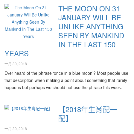
期间里，其风水气势特别旺盛。比如说在马来西亚半岛的怡保城市
自在，对有关专业设计师的成品有种不吐不快的感觉，也许可以顺
大女。如果屋子的东南方有缺角，或摆放尖锐、杂乱又污浊的物
牛；虎、豬；兔、狗； 龍、雞；蛇、猴；馬、羊。 2018年職場配對
THE MOON ON 31
附近，有许多形状奇特，看起来像是被巨大力量挤压而成的山，内
道成为风水科目的教材吧！ 该房产发展计划综合了公寓、商场以及
件，可能导致夫妇难以怀上女宝宝！为加强生女的机率，除了要确
那麼在2018年的職場上，哪些生肖可以平步青雲，哪些生肖則平平
JANUARY WILL BE
里必定产生许多矿物质，包括锡、铁、水晶等。 在1880年，近打谷
办公楼，由于接近地铁站以及附近地区也已经发展成熟，因此在未
保东南方位没有摆放尖锐、杂乱又污浊的物件，也可以在该位置，
無奇呢？如果要加強自己的運勢，又應該選擇什麼生肖的人來和自
（Kinta Valley）一带被发现蕴含丰富的锡米，近打区的锡矿开采便
来很自然将是个应有尽有，自给自足的、综合娱乐、工作、健康家
摆设一些小女孩的图片，甚至玩偶等。此外，也可以在东南方位，
UNLIKE ANYTHING
己搭配呢？ 許鴻方透露，蛇、牛、豬和羊這4個生肖，在2018年都
吸引了许多矿工及矿主纷纷转移到该区去开办锡矿事业，也因此造
庭生活的理想概念房产计划吧！ 怪异设计也牵连周遭 可是该商场入
漆上青绿色加粉棕色，可帮助提升怀上生女的机率。 笔者听闻有人
有比較旺的事業運和財運，如果他們剛好是老闆和員工，或上司和
SEEN BY MANKIND
成了近打区华人人口迅速增涨。怡保随采锡业的兴起，是马来西亚
口的设计却是有点奇怪。也许是有关的设计师为了标新立异或者是
提倡在2018年里，在屋子的西方位放动水摆设，据闻可提升怀上宝
團隊的關係，則可以產生更大的效應，讓業務蒸蒸日上。 他根據人
IN THE LAST 150
锡态开采的最主要产地，有“锡都”之称。怡保在马来西亚在19世纪末
童心未泯吧，竟然把它设计成看起来像是近年来大行其道、电影“变
宝的机率。然而此举极可能带来反效果！因为在此年里二黑病符星
在不同的事業階段，作出了不同的分析和建議： 旺上加旺：兩個生
YEARS
与20世纪初的历史中出现许多名人以及成功人士，他们有许多引人
形金刚”(Transformers) 的头脸设计！该入口的左右有双向的电梯，
落在西方位，在此方位摆设动水，极可能弄巧反拙，导致家人全年
肖都很旺，在一起做生意能發大財。建議組合：蛇 + 牛；牛 + 豬；
入胜发迹的故事至今仍为人津津乐道。据悉怡保曾经是全亚洲销售
看起来像是一对汪汪的泪眼。入口前面的水池以及上端的圆球装饰
病痛连连。 现代是男女平等的社会，生男或生女都该一样的欢喜，
羊 + 豬。 旺加平穩：要求事業平穩，譬如正要開發新市場，希望降
一月 30, 2018
最多马赛迪的地区，甚至引起德国厂家的瞩目，前来该处考察。 怡
物看起来像是舌头以及牙齿，加上菱形的额头以及在顶上的两根近
最重要是孩子们健康又快高长大，家庭就易幸福又美满！
低風險。建議組合：豬 + 兔；雞 + 羊。 另起爐灶：正想辭職創業，
保有许多岩洞，里面建有古色古香的佛坛和寺庙，供奉各种神佛，
似耳朵的尖塔，看起来就是凶猛獠牙的魔鬼般，尤其是夜晚时分经
Ever heard of the phrase ‘once in a blue moon’? Most people use
需要找合夥人。建議組合：蛇 + 豬；牛 + 虎。 開發新產品或市場：
其中较有名的有三宝洞、霹雳洞、南天洞和极乐洞等。由此可见怡
过该处时，有不少人曾有被惊吓的经验！ 奇怪的建筑物设计也可能
that description when making a point about something that rarely
平穩中求突破。建議組合：蛇 + 猴；龍 + 猴；虎、豬。 加倍努力、
保地区是个天然浑成，先天性带有许多吉祥灵气的好地方。 然而由
为周边环境带来影响，如上述商业大楼在开始启用后，在其人口左
happens but perhaps we should not use the phrase this week.
預防損失：在2018年，有幾個生肖的事業運比較平淡，因此更需加
于风水轮流转的缘故，怡保在80年代的风水6运（1964-1984年间）
右边的扶手电梯就好像是伸吐长舌头的魔头。有听闻对面厂的员工
This is because a blue moon is happening on 31 January and
倍謹慎，以免在工作或財務上出現危機，他們是狗、龍、猴、虎、
后，尤其在1985年10月24日世界锡矿价格崩盘，由此而起怡保的锡
在那时候开始就不时有发生一些事故，导致人心惶惶，认为该新建
what’s more, it coincides…
馬、鼠。 2018年男女情侶 姻緣方面，2018年有一些生肖組合的情
【2018年生肖配一
矿工业面临危机且开始节节败退，怡保就开始没落，其市道也一靡
筑物不断为该厂员工带来煞气以及厄运！ 可能在不久的将来，当对
侶感情已成熟穩定，應該更上一層樓，適合於今年結婚或生子。另
不振了！ 怡保转好运 然而拥有优良的先天条件的怡保在近几年里，
配】
面厂家聘请一些风水大师级人马来化解该煞气时，可能会被建议在
一方面，難免也有一些情侶在今年可能遇到阻滯，感情受到考驗。
尤其是目前风水8运尾与9运交接期里，由饮食以及旅游业等开始重
厂方范围里摆设一些为了抵挡或应对有关煞气的风水设计，并可能
許鴻方強調：”所謂的阻滯或考驗並非說他們今年會分手，而是提醒
一月 30, 2018
新带动活力！目前有不少来自外地的人们开始在这里置业，拥有好
衍生另一个在城里以“风水阵”互相对斗的场面，这也将会成为被人津
他們今年可能有比較劇烈的口角，大家都要盡量保持心平氣和，大