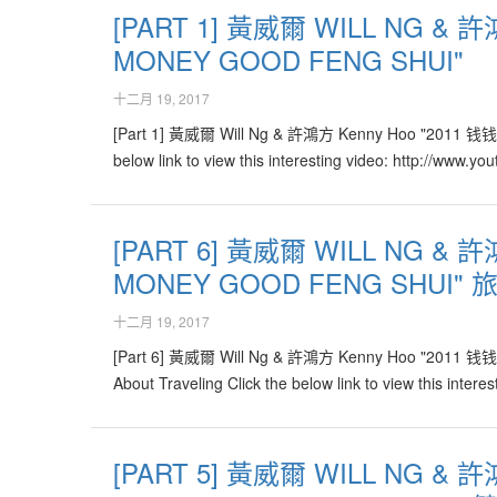
[PART 1] 黃威爾 WILL NG & 
MONEY GOOD FENG SHUI"
十二月 19, 2017
[Part 1] 黃威爾 Will Ng & 許鴻方 Kenny Hoo "2011 钱钱
below link to view this interesting video: http://ww
[PART 6] 黃威爾 WILL NG & 
MONEY GOOD FENG SHUI" 
十二月 19, 2017
[Part 6] 黃威爾 Will Ng & 許鴻方 Kenny Hoo "2011 钱
About Traveling Click the below link to view this int
[PART 5] 黃威爾 WILL NG & 