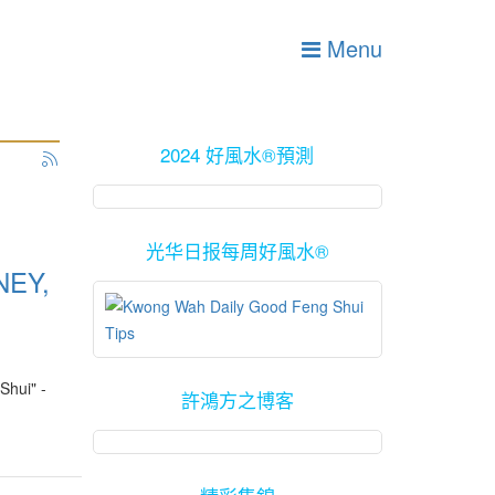
Menu
2024 好風水®預測
光华日报每周好風水®
NEY,
hui" -
許鴻方之博客