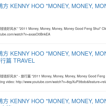
許鴻方 KENNY HOO "MONEY, MONEY, MO
钱钱好风水" "2011 Money, Money, Money, Money Good Feng Shui" Clic
w.youtube.com/watch?v=axasO0BnkEA
許鴻方 KENNY HOO "MONEY, MONEY, MO
旅行篇 TRAVEL
钱钱钱好风水" - 旅行篇 "2011 Money, Money, Money, Money Good Feng S
eresting video: http://www.youtube.com/watch?v=8qyXuP3tbdo&feature=rel
許鴻方 KENNY HOO "MONEY, MONEY, MO