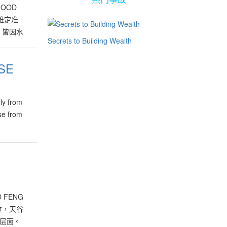
 GOOD
难定准
。皆因水
Secrets to Building Wealth
践应用法
四墓库水
SE
,八矅星水
使是高明
亮红灯，
ly from
举凡八
se from
建造"风
建造水
深的的风
学而有识
花位，结
边青龙
纷。这其
OD FENG
以择日在
泣，天谷
强劲及长
层面。