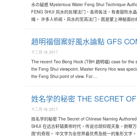
水の疑惑 Mysterious Water Feng Shui Technique Autho
FENG SHUI 风水的处理法门，各师各法，有者鼓吹
绳。 许多人听闻，风水的至高法门，既是蒙上神秘面纱的
能快速地聚集气场，不论是吉气或凶气，只要处理得当，
门的风水学家，犹如凤毛麟角，可遇而不可求。 坊间有
趙明福個案好風水論點 GFS COMMEN
法,子孙公母水法, 玄空水法, 进退神水法, 催官水法, 六
法, 过路阴阳水法,三神水法,以及无数的真诀假论，林
十二月 18, 2017
之师，也是只知其意，而不知其实。真假难分时，一旦
The recent Teo Beng Hock (TBH 趙明福) case for the seco
重者甚至家破人亡。 所以一些负责任，但又不熟悉水法
the Feng Shui viewpoint. Master Kenny Hoo was specia
运期间(2004至2023年)，坤方即西南方有水佳皆大
the Feng Shui point of view. For…
水池"。然而，在一些情况下，西南方有水池，也有可能不
池。 对高深的水法，有深入研究及实践经验的风水家来
水家，必须能够深入地分析每一位家庭成员的八字命理
姓名学的秘密 THE SECRET OF 
的风水家，必须兼顾有关水位，能避免遭受其他煞气的影
果引起感情纠纷。 曾拜读过一些外语的风水书籍，表示
十二月 18, 2017
位，也可能带来厄运。 相关书籍也说明，建在右边白虎
姓名学的秘密 The Secret of Chinese Naming Authored b
实也是具误导性的说法，其实只要配合得宜，建在右边白
SHUI 在远古轩辕黄帝时代，传说仓颉仰观天象，俯察
屋内安置一个小的动水摆设，以催动财气，提升事业运。
雨"的奇观。 中文字为全世界最优秀及统一的象形文字
期的好风水效应。