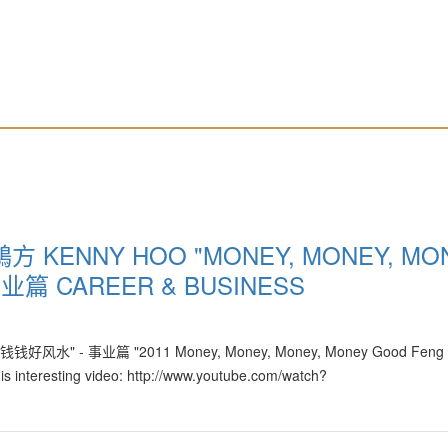
許鴻方 KENNY HOO "MONEY, MONEY, MO
事业篇 CAREER & BUSINESS
钱钱钱好风水" - 事业篇 "2011 Money, Money, Money, Money Good Feng S
his interesting video: http://www.youtube.com/watch?