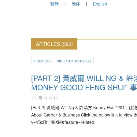
繁體
简体
English
ARTICLES (380)
VIDEO (33)
VIDEO ARTICLES (36)
[PART 2] 黃威爾 WILL NG & 
MONEY GOOD FENG SHUI" 
十二月 19, 2017
[Part 2] 黃威爾 Will Ng & 許鴻方 Kenny Hoo "2011 钱
About Career & Business Click the below link to view t
v=YSxRfHrIkXM&feature=related