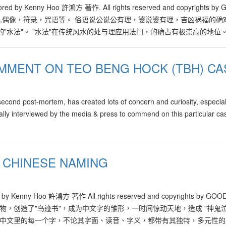
red by Kenny Hoo 許鴻方 著作. All rights reserved and copyrights by
水晶,偶像，符录，咒语等。 俗语说公说公有理，婆说婆有理，吉凶祸福的确
"水法"。 "水法"在传统风水的处与理应用法门，的确占有极崇高的地位
水法能带来极强及长期性的风水效应。 可惜的是，当今真正懂得水法实
各种水法的实践与理论，如： 九星水法，四大长生水法，九星管局水法,
T ON TEO BENG HOCK (TBH) CA
建水法, 三吉水法, 五吉水法, 零正神水法, 卸街水法, 十二支水法,黄泉水法
林总总，令人眼花缭乱。 于是，关于水法的诸多论述，众行家各执己见，即
搞不好，就会给主人家带来无穷的灾难，轻者败财灾害，婚姻不保，健康
nd post-mortem, has created lots of concern and curiosity, especial
的风水师傅，绝不随意地凭感觉来向顾客建议建造水池。 坊间另有流传，
lly interviewed by the media & press to commend on this particular ca
吉。其实这是不对的说法。 君不见一些发展商，刻意在其发展区的西南方位，
断地带来厄运连连！ 奉劝一些喜欢"风水DIY"的朋友，不要随意在家中
说，水池的安置方位，必须兼顾其他各种相关或关键性的元素。"功夫"高
喜忌，流年飞星分布等元素，方能配合找出相关，安置水池的安全吉位。
CHINESE NAMING
响。 比如说有些属或猴，龙或鼠的人，不经意地把水池安置到西方的桃
水池只能建在左边青龙位。其实这是个极度具误导性的说法，水池建在左
位的水池，会令家中的男人带来桃花，令女人过于势力，因而引起感情纠
y Kenny Hoo 許鴻方 著作 All rights reserved and copyrights by GO
虎位的水池，也能带来好运。 今年牛年的吉气座落在屋子的东南方，可
万物，创造了"鸟迹书"，成为中文字的雏形，一时间惊动天地，造成 "神鬼
 因水池能快速地聚集气场，只要加以处理及配合得当，它能迅速地带来
。中文里的每一个字，不论其字面、读音、字义，都带有其独特，多元性的