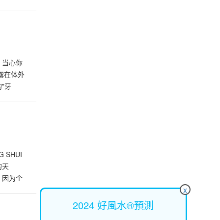
一个中文
牌，影响
学逐渐
来好意头
佳，处事
HUI 当心你
或代表她
露在体外
优雅、
"牙
谐音，日
牙齿形态
(如：林
问过我，
，字中
来看，这
伟、
齿更延
，如国庆
年人，早
G SHUI
健康，以
依照个人八
的天
论：牙齿
此，少数
 因为个
少储蓄
性火爆、
x
 个人的
漏财，少
 以下
五行过
2024 好風水®預測
露任何秘
些师傅级
难与人