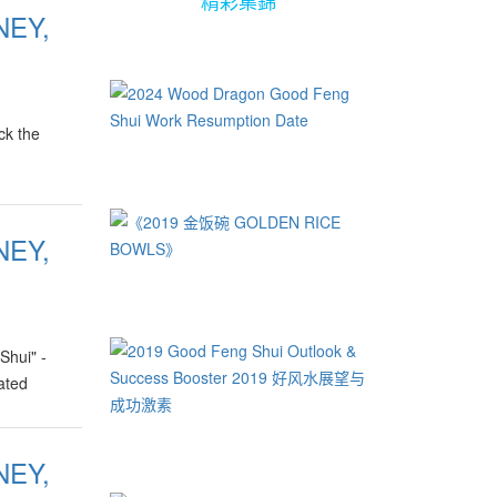
精彩集錦
NEY,
k the
NEY,
hui" -
ated
NEY,