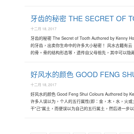
俗语说，"行不改名，坐不改姓"。华人几千年以来注重
字，都有如一幅图画，所以当我门写读或看中文字时，都
牙齿的秘密 THE SECRET OF T
对他人及自身的感受甚至脾性。 姓名影响后天运势 从
发展成一套系统化，趋吉避凶的风水实践法则。 现代人
十二月 18, 2017
的的好名字。 我曾经遇过一位女士，广东籍贯，原名叫"
牙齿的秘密 The Secret of Tooth Authored by Kenny H
战战兢兢，终其多年皆总觉不顺。 我于是以她的姓氏，
的牙齿，出卖你生命中的许多大小秘密！ 风水古籍有云
能帮助众人。自此后她信心大增，常遇贵人助力。 那么
的骨。骨的结构形态等，遗传自父母祖先，其中可以隐藏
意义深厚。 可参考以下项目： 名字的音韵：名字配上
相"，其实也应当归纳在"骨相"一类。 "牙相"隐藏着
后容易产生困扰或遐想。如：吴立茂(无礼貌)、吴仁耀(
的研究，可以窥出不少鲜为人知的秘密，如生理、心理、
丹，李度)在姓名学的推算里欠缺地格、外格，一般而言，
好风水的颜色 GOOD FENG SHU
有关一项不知是出自哪一门的道理: 部分老人家认为，
山。李白，字太白等。 取带有特定人、事、物意义的字
都是一项非常具误导性的缪论！ 风水古籍又云:"少年
智"，女孩用"淑、慧、娟、贤"等。 如根据，孩子出生的
十二月 18, 2017
年。" 意思是说，青少年，或四十岁前牙齿掉落，表示
日出生的用"国豪"，"建国"，"国辉"等； 或根据孩子出
好风水的颜色 Good Feng Shui Colours Authored by Ken
日修复牙齿，能增添福气，健康长寿。 牙齿多寡影响个
如"云"，"圣"，"飘","佛"等，既比较带有"不食人间
许多人误以为，个人的五行属性(即：金，木，水，火或土
及讲话的清晰度、外观等。所以每一位牙医都大力提倡，
字命盘、再参考其格局、笔画，最后才找出适当的字。 
干"己"属土，而便误以为自己的五行属土，然后进一步以
宜多、宜长、宜正，能带来福寿富贵。 牙齿忌缺、忌少
对八字命理有深入研究的师傅，会参照顾客的八字命格来
人的五行属性，必须用八字里的"日主"，即自己出生当天
牙齿疏少、偏斜的人，往往口花花、话题多、信用欠佳
好斗，可采用：理、德、修、维等字，来改善其个性。 
五行喜用，必须根据八字的平衡之道，才能准确地分析出
储蓄。其实有个更简易的退休储蓄计划。现在就了解个中
是一些 "过于另类"的起名方式，一般学而有识，较有
于平衡，或过于偏差的八字组合，反而比较难分析得出
密。 哨牙，即上齿突出的人，常常是非缠身，晚年孤独