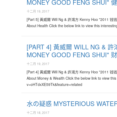
MONEY GOOD FENG SHUI" 
十二月 19, 2017
[Part 5] 黃威爾 Will Ng & 許鴻方 Kenny Hoo "2011 钱
About Health Click the below link to view this intere
[PART 4] 黃威爾 WILL NG & 
MONEY GOOD FENG SHUI" 
十二月 19, 2017
[Part 4] 黃威爾 Will Ng & 許鴻方 Kenny Hoo "2011 钱
About Money & Wealth Click the below link to view this
v=oHTdxXE59Tk&feature=related
水の疑惑 MYSTERIOUS WATER 
十二月 18, 2017