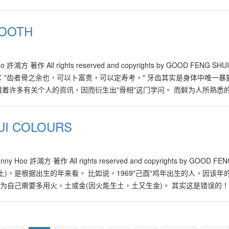
姓名，辈分的传承。这样也间接地避免了近亲通婚，所能带来的风险。 每
会在我们的视觉、听觉及心理的感觉，带来影响。 姓名犹如个人的活招
OOTH
风水的角度看来，一个人的姓名的确能影响个人的后天运势。也因此，姓名
及无数为人父母者，都企盼为自己或家人起个独特、动听、美好而又能带
群开"，自小常被人戏称"裙子被打开来看了"，因此自懂事以来，人缘欠
oo 許鴻方 著作 All rights reserved and copyrights by GOOD FENG S
配合其八字及喜用五行，建议她改名"群惠"，暗喻容易得到众人的恩惠，
："齿者骨之余也，可以卜富贵，可以定寿考。" 牙齿其实是身体中唯一暴
起名或改名时，应该注意什么细节呢？ 起名或改名时，注重好听、易记、
着许多有关个人的资讯，因而衍生出"骨相"这门学问。 而鲜为人所熟悉的
姓氏，必须念或听起来悦耳、顺口、流畅。 避免拗口或谐音：不雅的姓名
不少秘密 大家可别小看我们口里的两排牙齿，其实通过牙相的传统资讯，配合
无人要)，曾豪孝(真好笑)、尉芬（喂粪）等。 不建议使用单名：由于单名
健康、财运、家庭等情况。 曾经有几位我熟悉的专业牙医师，告诉并询
不建议使用。因此有些人另外再取"字"或"号"作为辅助命格，如：孙文
I COLOURS
年老时牙齿要愈少愈好，以免吃穷子孙！ 其实不论是从医学或命理的角度
：如为表达父母对孩子长大后的期望，可以选择如：男孩用"强、健、英、
齿落多不寿，四十前落牙是也，中年落齿多刑伤；中年复齿主添寿，晚年复
季节，如春天出生的用"春"字，秋天出生的用"秋"字； 或孩子出生的日子
健康欠佳，会影响寿命；中年人掉牙，会遇上意外刑伤。 反之，中年或晚
生的时辰，如早晨出生的用"晨钟"，"晨光"，"光中"等； 不建议使用的字：
ny Hoo 許鴻方 著作 All rights reserved and copyrights by GOOD FEN
人健康 所谓"病从口入"，根据牙医的专业理论，牙齿的多寡，影响个人的
烟火"感觉的字。 配合八字喜用五行 这是其实是属于较深奥的命名方式，师傅
)，是根据出生的年来看。 比如说，1969"己酉"鸡年出生的人，因该年
不论男女老少，都应当注重乳牙与恒牙的列常保健功夫。 牙相的基本理
八字命理学可以解剖个人的先天命格，如是否阴阳协调、五行均衡等。因
为自己需要多用火，土或金(因火能生土，土又生金)。 其实这是错误的！
、忌尖、忌疏，因为这样的牙相会带来贫贱夭折的忧虑。 牙疏或有缝漏财
取名，以借名字来调和或改善其运势。 比如说，某人八字显示，个性任
的"天干"，来分析出来。自己出生当天的"天干"，可以从万年历里找出来。
，与这样的人交易前，最好白纸黑字写明一切。牙齿疏或有缝的人，容易
又比如说，某人八字喜用水木五行，可以选择相关的字，如：润、震等字。
来。 一般对八字命理熟悉的人，多可以分析出五行的喜用。 但是，一些
详情。 讲话时牙齿外露的人，不能守秘密，所以千万不可向这样的人透
深度的师傅，不予采用，因此下述论点只供参考：…
来，因为答案可能是模棱两可的。当遇上如此的八字组合时，必须寻求一
。 倒嗑牙，即下齿突出的人，猜疑心重、小心眼、性格刚烈、顽固，比较