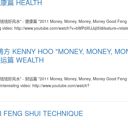
健康篇 HEALTH
钱钱钱好风水" - 健康篇 "2011 Money, Money, Money, Money Good Feng S
sting video: http://www.youtube.com/watch?v=bWPdXUJqI5I&feature=relat
許鴻方 KENNY HOO "MONEY, MONEY, MO
财运篇 WEALTH
钱钱钱好风水" - 财运篇 "2011 Money, Money, Money, Money Good Feng S
 interesting video: http://www.youtube.com/watch?
FENG SHUI TECHNIQUE