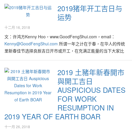
the most favourable element in this year, and particularly it…
2019猪年开工吉日与
运势
十二月 16, 2018
文：许鸿方Kenny Hoo，www.GoodFengShui.com，email：
Kenny@GoodFengShui.com
所谓一年之计在于春，在华人的传统
里新春佳节选择良辰吉日开市或开工，在充满正能量的当下大家比
较能为全新的一年招徕好意头并吸引吉气，以期全年的事业、学
业、爱情、财运等皆步步高升，学子们金榜题名、贵人来相助、人
2019 土豬年新春開市
人升官又发财！ 一如往年，好风水特别挑选出一系列的猪年开工旺
與開工吉日
日与吉时，供大家开市或开工： 8-2-2019 正月初四 （五）（肖马
忌用）最佳开工时段： 1pm-3pm 未时，5pm-7pm 酉时 11-2-2019
AUSPICIOUS DATES
正月初七（一）（肖鸡忌用）最佳开工时段： 11am-1pm 午时，
FOR WORK
1pm-3pm 未时 12-2-2019 正月初八（二）（肖狗忌用）最佳开工
RESUMPTION IN
时段： 1pm-3pm 未时 14-2-2019 正月初十（四）（肖鼠忌用）最
2019 YEAR OF EARTH BOAR
佳开工时段： 1pm-3pm 未时 18-2-2019 正月十四（一）（肖龙忌
用）最佳开工时段： 11am-1pm 午时，5pm-7pm 酉时 20-2-2019
十一月 26, 2018
正月十六（三）（肖马忌用）最佳开工时段： 7am-9am 辰时 22-2-