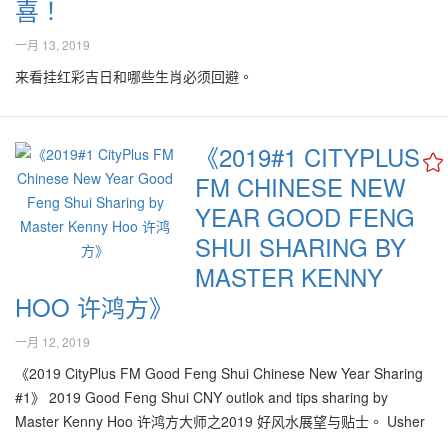
喜！
一月 13, 2019
来看挂红彩吉日和哪些生肖必须回避。
《2019#1 CITYPLUS
FM CHINESE NEW
YEAR GOOD FENG
SHUI SHARING BY
MASTER KENNY
HOO 许鸿方》
一月 12, 2019
《2019 CityPlus FM Good Feng Shui Chinese New Year Sharing
#1》 2019 Good Feng Shui CNY outlok and tips sharing by
Master Kenny Hoo 许鸿方大师之2019 好风水展望与贴士。 Usher
good Qi into your home this 2019 with Dulux Golden Bowls!