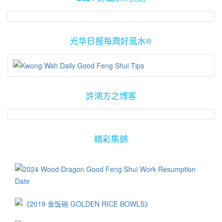
挺而走险涉足各项非法捷径赚钱，在被警方逮捕后皆后悔莫及，因
不同的日期与时间，因此大家的八字里的天干地支组合都所不同，
为可能永无翻身的机会了！一些想要找快钱，并且想在短期里甚至
因此都将会在该流年里经历与他人不太一样的人生经验。难怪一些
一夜之间脱离经济困境、又不敢为非作歹的人，便想尝试从赌场里
存有如此疑虑的人，对流年运程书皆嗤之以鼻！因为他们认为有关
光华日报每周好風水®
“捞回一笔”。有者用手上有不急用的储蓄做赌本，有的则借贷信用卡
生肖流年运程的论述，只是迷信加唯恐天下不乱的人所写的谬论！
的资金，也有一些是从亲友手中借来甚至是“骗”来的 一些人在上赌
流年对个人运势的影响，当然不能完全以只占百分之12到15比重的
场前，为了增强个人运势，必定找个师傅来计算一番，以便旗开得
12生肖之趋势来作绝对性的判断或预测，然而其潜在的吉与凶之影
胜、事事顺利。如他们请教师傅帮他们计算出只在那些有“禄神”、
响，也不应该等闲视之。毕竟在达到趋吉避凶的大前提里，流年生
“财星” 等吉星，看起来赢面比较高的日子里，穿上能够加强运势颜
肖的潜在吉凶运势之影响里，也可以当做是命运管理之道所纳入的
許鴻方之博客
色的衣服上赌场厮杀一番。除此，他们也常在身上带着来自五湖四
其一相关元素。 马鼠虎龙猴明年有好运 根据好风水的流年生肖分
海、各大小庙宇的招财符禄、神牌等，目的皆只是想增强在赌桌上
析，2019年的流年运程里，属马、鼠、虎、龙与猴的人将是比较大
的赢面。 我在上星期有幸在台湾及澳门政府的联合赞助下，前往澳
吉大利的！尤其是生肖属马与鼠的人，将在此年里旺财、旺丁，加
精彩集錦
门出席《第15届世界华商高峰会》，大会结束后与来自台湾宝岛的
上有贵人助力，将无往不利，全年工商获利、名成利就，喜事重
众会员朋友们畅游澳门著名旅游景点以及数大赌场。众所周知，澳
重！ 在阳历4、7与10月里出生的人，也可以被归纳为2019年里比较
门最主要的经济来源即赌场生意，估计全澳门有超过一半的人民是
有正面气势的人，他们也被预测在2019年里，将是比较顺心顺意的
在赌场或相关行业任职！ 坊间有无数有关赌场的风水传奇故事，数
一群人，可喜可贺！尤其是生肖属马、鼠与猴的人，在目前阶段里
十年来早已让人津津乐道。比如说建立在澳门南湾畔的新葡京赌
可说是信心满满、准备冲刺了！这绝对是好事，因为根据吸引力法
场，其设计外观像个金碧辉煌的大鸟笼或蝙蝠，有人说其风水寓意
则的论点，当信心满满地憧憬未来时，当然是容易心想事成！其实
是能够吸引并网笼来自各方的赌客，并使到他们的钱财进入赌场后
华人的传统文化以及风水法门等是实践“吸引力法则”的最高境界与方