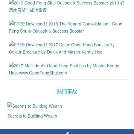
便难以出去，促使赌场日日赢面满满。 我们也参观了在2016年开幕
法，而且是非常针对性以及带有功能性的，因此也能帮助达到“三赢”
营业的永利皇宫（Wynn Palace）赌场，它是一座位于中国特别行
的良好局面！ 当我们换另一个角度来看，那些生肖属蛇或猪的人，
政区澳门路氹城的综合式娱乐场度假村，整体工程耗资6年时间、投
在2019年里一定会霉运连连吗？如果一年到头都被他人甚至自己认
资额达350亿港元！仔细研究其中的风水元素可真不少，然而就好像
为将有霉运降临，根据吸引力法则的论点，难保厄运不来！因此相
其他的赌场般其“风水”设计其实都是带有凶煞之气的，摆明就是要挫
关生肖的人们，必须马上摒除此类负面思维！ 有谓“要改运、先改
掉众赌客的豪气与气势！ 比如说进入永利皇宫的方式非常有特色：
心！”，那些被认为在2019年将会流年不利其生肖的人，其实不用过
在皇宫前面是一个非常巨大的水池，旅客在水池外乘搭免费的缆
于操心或担忧，重要的是要常保信心，明确知道在自己所从事的工
车，在设计美妙、偌大的喷水池上沿着一条大龙的尾，被龙尾扫了
作或学业上必须具备的功夫。在此段期间，必须加倍充实自身的知
一遍后婉婉转转地飞到龙口边，众人当下仿佛被龙口舔了几口，无
识、技术与能力，凡事以平常但又积极的心态处理一切事务，必可
论有多强的气势马上就被灭了，然后才在3、4层楼高的楼层下车。
帮助全年里样样皆平安顺利！ 在2019年里比较带有挑战性的月份是
这简直是先给众人一个“下龙威”后，先灭了霸气后才让众人步入赌
在阳历的2月、8月、6月、9月以及12月，在这些月份里大家只要步
场！ 正门设计皆带煞气 几乎每一间赌场的正门设计皆带有非常大的
步为营，避免做重大的决定或投资就行了。其实一部分的流年运程
煞气。由于赌场在每一天、每一刻里皆必须面对来自各赌徒们发动
书，仍带有激励人心的元素。一些风水命理师傅，在事先大略了解
熱門事故
的“破法”功夫，因此赌场的风水设计绝不会有“祥和”或“和谐“的感
来年各个生肖的运势时，对好的生肖加以激励话语。那些被推测为
觉，必须带有无数的煞气！ 比如说新葡京赌场的大门设计看起来像
流年不利生肖，当然会加以安慰以及鼓励一番。 当然有者也加入一
狮子或老虎口的样式，赌客来到门前，仿佛马上掉进猛兽的嘴里，
些趋吉避凶的风水建议，期望通过好的家居或公司风水摆设，能够
无论赌客当时的气势多么凌厉，看到此风水格局摆设，必定也心中
Secrets to Building Wealth
帮助大家化煞为权，把挑战转化为机会并提升人生境界，在2019年
一寒，马上被它镇压或摄住了！每一间的赌场的大门顶部的设计独
里全年顺心，事事如意！只要不是过于迷信或商业化的论述，大家
特，有的像鱼笼与尖齿，也有的是利刀形的利器设计而围成一圈、
可不妨一试。在此我也恭祝各界圣诞节快乐平安！