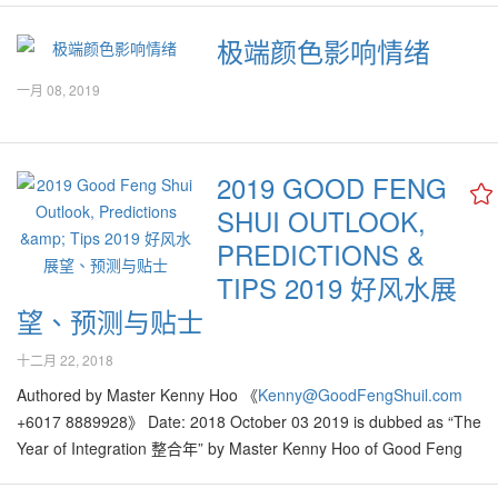
[www.CityPlusFM.my] [www.GoodFengShui.com]
极端颜色影响情绪
#2019GoldenBowls #DuluxGoldenBowls #GoodFengShui
#GoodQi #PutInTheWestSector #2019Dulux金饭碗 #SpicedHoney
一月 08, 2019
#CremeBrulee #AmberTones #琥珀色
2019 GOOD FENG
SHUI OUTLOOK,
PREDICTIONS &
TIPS 2019 好风水展
望、预测与贴士
十二月 22, 2018
Authored by Master Kenny Hoo 《
Kenny@GoodFengShuil.com
+6017 8889928》 Date: 2018 October 03 2019 is dubbed as “The
Year of Integration 整合年” by Master Kenny Hoo of Good Feng
Shui®, based on the annual BaZi chart and Gua analysis. Earth is