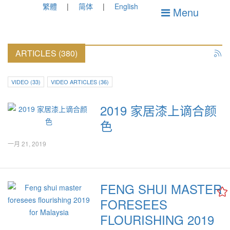
繁體
简体
English
Menu
ARTICLES (380)
VIDEO (33)
VIDEO ARTICLES (36)
2019 家居漆上谪合颜
色
一月 21, 2019
FENG SHUI MASTER
FORESEES
FLOURISHING 2019