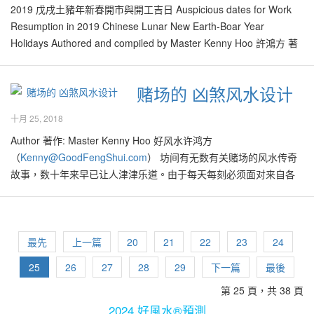
2019 正月十八（五）（肖猴忌用）最佳开工时段： 7am-9am 辰
2019 戊戌土豬年新春開市與開工吉日 Auspicious dates for Work
时，1pm-3pm 未时 人生本来就有无数能做选择的机会，就好像上
Resumption in 2019 Chinese Lunar New Earth-Boar Year
述各种良辰吉日，大家选择使用来开工，至少能够得到个好彩头，
Holidays Authored and compiled by Master Kenny Hoo 許鴻方 著
期望全年吸引吉气满满，工作顺利，事业一本万利！ 每年大约10月
作 (
Kenny@GoodFengShui.com
) Tel: +6017 888 9928) Date: 18
份开始，市面上开始充斥着无数的流年生肖运程书，选择也非常
Nov 2018 2019 己亥土豬年即将来临，许多人皆规划未来，也为新
赌场的 凶煞风水设计
多，容易令人眼花缭乱。流年生肖运程书的出发点其实是好的，目
春假期作计划，与家人亲友等相聚，叙旧，话当年，计划未来！ 新
的是为了帮助许多人选择对的事情以及能帮助大家管理命运，在人
春佳节后，选择吉日开市或开工，能为2019全年带来好意头，招引
十月 25, 2018
生的旅途上如果能够趋吉避凶，凡事必定顺心顺意！ 为求安心，不
吉气，以让生意滚滚而来，升官发财。一如往年，好风水选出一系
Author 著作: Master Kenny Hoo 好风水许鸿方
少人为了确认各家各派对自己或家人生肖的预测，都会买下不同师
列的吉日，供大家开市或开工。 Plan for your 2019 Chinese Lunar
（
Kenny@GoodFengShui.com
） 坊间有无数有关赌场的风水传奇
傅的流年运程书互相对照，希望去芜存菁后，能够配搭出认为最适
New Year holidays? To resume work on specific…
故事，数十年来早已让人津津乐道。由于每天每刻必须面对来自各
合自己的一套，以期帮助自己与家人趋吉避凶。 一般稍懂命理的人
赌徒们发动的“破法”功夫，因此赌场的风水设计绝不会有“祥和”或“和
多认为在2019的乙亥土猪年里，最好的生肖是属兔、羊、虎；这是
谐“的感觉，必须带有无数的煞气！ 自从美国总统特朗普带起中美贸
因为这组生肖在此年里能够与狗产生三合及六合的良好化学效应，
易战后，原本欠佳的市道在近期里变本加厉，以为能够大捞一笔的
因此普遍上被认为在2019年里吉祥如意，无论在工作、事业、学业
美国股市也开始插水了！这样的局面似乎应验美国在来年可能有股
最先
上一篇
20
21
22
23
24
皆顺利，财运亨通，健康如意！可是有不少人心存疑虑，难道同年
市大调整的预言。世界各地的经济学家在此刻皆看淡明年的全球市
出生的老同学、老朋友，都在一整年里，都将有相似的生活经历或
25
26
27
28
29
下一篇
最後
场，近期马币也继续贬值间接导致各种商品价格高企不下，在薪水
未来运势吗？有人甚至继续怀疑，难道其他冲、犯、刑、害流年太
第 25 頁，共 38 頁
无法提高的当下，众人的购买能力当然也大大下降了，商家们也跟
岁，如生肖属蛇、猴、猪等生肖的人，在2019年里一定会厄运连连
着叫苦连天！ 在前路茫茫的当儿，一些面对金钱周转不灵的人甚至
2024 好風水®預測
吗？ 其实在每一年里，同样年龄的人虽然生肖一样，但由于诞生在