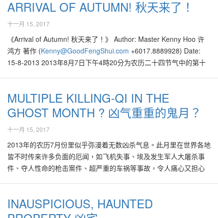
ARRIVAL OF AUTUMN! 秋天来了！
许是该风水大师的中文造诣不深，在没有彻底了解之下，随意以自
己对风水的片面认知，狂下妄论，有贻笑大方之嫌。该读者希望笔
十一月 15, 2017
者能为此事发表意见，写一些有关此言论的看法，因此笔者借此专
《Arrival of Autumn! 秋天来了！》 Author: Master Kenny Hoo 许
栏谨以有限的好风水堪舆研究知识为读者提供拙见，以供参考。 风
鸿方 著作 (
Kenny@GoodFengShui.com
+6017.8889928) Date:
水是中国历史悠久有深奥的一门玄学。它也被称为“青鸟术”、“青囊
15-8-2013 2013年8月7日下午4時20分为农历二十四节气中的第十
术”等。较为学术性的称它为“堪舆学”，即是研究人类赖以生长的微
三个节气，即"立秋"。大家已度過了炎热的夏天，涼涼的秋天已被打
观物质如阳光、空气、水、树木和土地等，和宏观环境如天、地、
開序幕了！住在热带地区的大马人，也在近几天察觉天气开始转
时间等的相互对应与影响之理论，以达到天人合一、和谐共处的境
MULTIPLE KILLING-QI IN THE
凉，偶而下一阵雨，空气中的烟霾也为之减低不少。 对中医学有研
界。 风水或堪舆学的根本基础和核心思想依据来源于《易经》的阴
GHOST MONTH ? 凶气重重的鬼月？
究的人，应该有听闻“秋天宜养肺”的说法。这是由于在秋天时分，天
阳与五行平衡之道。在从不间断的演变与进化的过程里，风水的理
气比较干燥，容易对肺部功能带来负荷。燥氣通於肺，秋天的燥氣
论不断趋于完善的结晶，是中华文化与医学等重要领域的根基所
十一月 15, 2017
最易傷肺，容易导致肺燥陰虧，因此秋天最需要潤肺。 在秋天，身
在。 根据不少对风水古籍与献文的研究，“风水”最早见于晋代郭璞
体的保养宜注重肺部与呼吸系统包括鼻子功能，因此饮食重点是在
2013年的农历7月份里似乎弥漫着无数凶杀气息。此月里在世界各地
（ 276-324 ）所著的《葬书》：“气，乘风则散，界水则止；古人聚
柔润温养。大家在立秋后应多选择食用水份多而且容易被消化收的
皆不时传来许多负面的厄闻，如飞机失事、埃及发生军人大屠杀事
之使不散，行之使有止，故谓之风水。” 这段文字是有关风水的最早
食材，如梨、罗汉果、百合、白木耳、川贝、葡萄、豆浆甚至燕窝
件、夺人性命的枪击案件、超严重的车祸等事故，令人痛心又担心
的定义。这部著作中还提出了风水的要旨：“风水之法，得水为上，
等，来滋润干枯的五脏六腑，并提高免疫力。 有读者问，大马四季
不已。 尤其是于农历7月15日下午，在云顶接近清水岩附近路段，
藏风次之。” 关于风水有相当多的评论，不少人认为风水是中华文化
如夏，只有雨天与旱季，没有四季分明，个人的运势与健康是否也
发生大马史上最严重的车祸，一辆载满52名乘客的巴士，在下山时
的一门综合性科学，它结合了环境学，地理学，健康与医药学、心
INAUSPICIOUS, HAUNTED
会一样受到天地之气的影响？ 其实不论是生长在南、北半球或热带
失控翻落约30公尺深的山谷，导致接近40人当场死亡，其他侥幸的
理学、建筑学等历史悠久的观察与统计资料的整合学说。 根据阴阳
雨林里，在每一个季节里，天地之气与人体之气所产生的化学效
PROPERTY 凶宅
生还者有不少仍是伤势极为严重的！帮不上忙的人们唯有为逝者祈
五行学说，宇宙间的万物都是由五行的土、金、水、木、火，五种