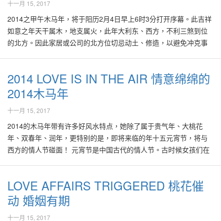
十一月 15, 2017
行装修或改建，以免触动凶气并带来一连串的负面效应。也可在家
漆料，避免在室内漆上过多的黑色、灰色、黄色、红色等，能把凶
陷！这是由于该楼由第4、5层楼开始，直到30余层呈现V形、内凹
有传说云顶山头是个老虎地，适合建立赌场，必定赚大钱。 坐落在
院，劳民伤财！虽然经过他个人曾经学习到的风水知识，反复勘查
居的北方，择吉日放置动水摆设以催动吉气。 好风水祝愿大家在接
气驱散或降低。有地的凶宅，如排屋、半独立或独立式豪宅等，可
的形状，此为一大缺角，导致整栋大楼无法累聚吉气。笔者在某夜
海拔2000余米高的云顶赌场，游客们可以开车直驱到达山顶，或者
之下，都没有发现任何风水上的不妥之处。 小张在经过好友的辗转
2014之甲午木马年，将于阳历2月4日早上6时3分打开序幕。此吉祥
下来的日子里都平安、幸福、吉祥、美满！
以考虑在装修时，打开一些屋顶上的瓦片，以让阳光由屋顶照射到
抽空进入此大厦，察觉1楼到3楼的商店大多数已结业，剩下的只是
来到半山腰，乘坐长达途径3.2公里，号称世界最快、东南亚最长的
介绍下，联络上了笔者，并与笔者约了在两日后登门造访。 在当天
如意之年天干属木，地支属火，此年大利东、西方，不利三煞到位
室内几天。又或者可以把大门以及卧房的门换掉，也可以把凶气去
几间游戏机场以及生意一般的快餐厅。在夜深人静时，到来此高楼
缆车上山。在上山途中可以见到许多蕉树，寓意“招”财进宝，（也有
的中午时分，笔者单枪匹马抵达小张才入住了3年余的双层排楼。笔
的北方。因此家居或公司的北方位切忌动土、修造，以避免冲克事
掉。 一些过于“凶猛”的凶宅，往往是原有的空间设计不佳而造成许
的人潮才逐渐增加，一眼望去多只是十来二十多岁的年轻人，原来
人说是确保众赌客马上中“招”，即上赌场当之意)。一路上的热带雨
者与小张打过招呼或便开始勘查该宅。 小张的房子坐南向北，与对
故。 属巽卦的流年四绿星莅临中宫，由于巽为风，好风水预测2014
多凶煞之气，必须把全间建筑物拆掉，甚至把地上的泥土换去一
都只是上来设在6楼的夜店。笔者随着几位在电梯内抽烟、出口成
林里有老虎塑像，以及用箭瞄向来客的野人塑像，此设计并非只是
面的排楼面对面，并无任何异样。然而当笔者步入屋内时，看到在
年里易有雨灾、风灾，尤其是东方与西北部位与国家，许多容易地
2014 LOVE IS IN THE AIR 情意绵绵的
层，再重新设计建造，此举必能把凶气彻底去除。 在空地建筑自己
“脏”的年轻人，混进了该夜店。 当笔者进入阴暗不堪，犹如魔域的
增强景观而已，其目的可能是抵消那些来势汹汹、一心想要发大财
屋子后部接近厨房的一角，放置了一个约3尺乘3尺的水池。流水声
区一雨成灾。地震、土崩事故亦将时有所闻，因此无论居家或出外
梦寐以求的屋子时，由设计到动工建造时，最好能够借此机会，征
夜店，马上嗅到浑重的烟味与酒味，加上T字形舞台上，与超级摇滚
之赌客的豪气！ 果笔者在此不提，许多常常光顾云顶赌场的人，也
充满了全屋，想必在夜晚时分，该水声应该容易扰人清梦。 的确，
2014木马年
旅游前，必须做好预防措施。 2014年里五行属木之四绿星尅制八运
询有经验又有口碑的风水老师，帮助设计好风水房屋，在居住多年
或重金属的音乐一起呐喊着，可能连那位终日不见天日的摇滚表演
许从没察觉此事：当大家步向云顶赌场，途经酒店大堂时，大堂上
卧房落在一楼后部、小张的母亲告诉笔者，自从该水池在一年前被
中宫的五黄土星；再加上流年八字木、火元素过旺，导致过燥之土
十一月 15, 2017
后，其增值潜能也能够升得更高！ All Rights Reserved by Master
者（非歌手）也不知其意的“魔音歌曲”。台上与台下的青年男女皆大
无数的水晶吊灯都是形如尖锐的钉柱，刺向每一位客人的头顶！客
放置入屋后，24小时流动的水声，导致她即夜夜难以熟睡，因此终
气被克制，好风水因此预测有关土地、房产等相关行业将面对一两
Kenny Hoo & GOOD FENG SHUI Geomantic Research
力摇头摆身、饮酒作乐，众人仿入人间仙境。但映入笔者眼里的，
人在酒店登记后，准备乘搭电梯上酒店房前，应该会察觉到电梯外
日精神散漫，健康每况愈下！ 当笔者测量该水池方位时，发觉水池
串的挑战。 2014年为大桃花年，将有无数人排队结婚、新居入伙、
2014的木马年带有许多好风水特点，她除了属于贵气年、大桃花
仿佛是地狱般的景象！由于笔者的鼻子与肺部过于敏感，在那里只
的指示牌而有所纳闷。这是因为电梯外、偌大的指示牌，竟然展示1
是坐落在宅内的西南坤卦位置。 小张告诉笔者：“我在风水课程里学
生小孩等喜庆事。因此婚纱店、摄影、酒楼、医院、妇产科、儿科
年、双春年、润年，更特别的是，即将来临的年十五元宵节，将与
能短暂地逗留几分钟，便被熏得极为难受的呼吸系统催促下而匆匆
楼通往14 楼，或14楼到24楼等号码！这些都是普遍上被认为不吉
到，在风水八运，即2004甲申年到2023癸卯年间，艮坤为当旺之
医生、装修、油漆的生意或行业将接应不暇，普罗大众也在此年里
西方的情人节碰面！ 元宵节是中国古代的情人节。古时候女孩们在
离开！ 外部煞气，致凶恶效果 其实这4栋建在十字路口的商业大厦
利、也尽量不被引用或被明显展示的楼层之“不祥号码”！此举其实也
线，艮位旺丁、坤位旺财。我的风水老师说在坤位放置水池能够迅
频频接收亲朋好友的结婚宴会喜庆请柬，并也为此而忙碌奔波！大
平日不许踏出门外，只有在一些节日如元宵节才可以外出逛逛，所
皆面对不少外部的煞气。比如说在这2条大路交接的十字路口、每1
是意图将赌客的气势打消，令他们感到不好意头，间接使到他们赌
速招财！况且我在当初放置了这个流水摆设后，事业与财运皆异常
家只要掌握商业契机、乘胜追击，全年必可趁势而上并乐笑开怀! 由
以元宵节是当时青年男女们求偶以及约会的最好时机。 此年里的润
LOVE AFFAIRS TRIGGERED 桃花催
条都拥有最少3条车道，因此交通灯、高挂监控相机的高柱等，在此
博的赢面大打折扣！ 经常上云顶游玩的人，应该发觉在那儿常年都
顺利，因此我一直以来都没有让这个水池停歇，以免断了财气！就
于流年四绿星尅制八运中宫之五黄星，加上二黑星飞落东方震位，
九月，让2014 的马年拥有384天，带有“长长久久”的吉祥寓意，是
路口比比皆是，会为面对十字路口的商业大厦以及家宅制造不少煞
有修路、建筑或内部装修的一幕。在新葡京赌场那儿也一样，一年
只是进入今年初后，才出现异常现象，请大师指点！” 笔者告诉小
主容易诱发有关肠胃、肝胆等疾病恣虐。属土的二黑星飞入东方，
动 婚姻有期
结婚的大好年！384天其实与风水、易经里的64卦、384爻有直接的
气与麻烦。也因为如此，一般人多尽量避免选择面对十字路口的房
到头都有在进行室内装修的工程。有很多风水大师解释，其“装修”的
张：“你在此厨房位里放置如此偌大的水池，不但阻碍家人的行动、
流行性病症如蚊症、手足口等疾病在各国之东方、尤其是热带地区
连带关系，因此易经、风水、择日学等，是绝对是有科学系统的！
十一月 15, 2017
产。 如果面对十字路口的高楼的设计欠佳，更加容易导致一连串风
寓意是广东话的谐音“庄收”，即赌桌上庄家赢而收钱之意。 笔者最
导致不便，其流水声也制造了声煞，尤其是对家中老人家的健康不
恣孽，许多人避之唯恐不及。小孩或婴儿、尤其是女婴以及老年女
笔者听闻早在去年年中开始，许多的婚姻注册中心提供在当天注册