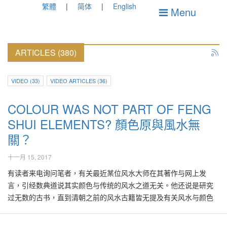
繁體
简体
English
Menu
ARTICLES (380)
VIDEO (33)
VIDEO ARTICLES (36)
COLOUR WAS NOT PART OF FENG
SHUI ELEMENTS? 顏色原與風水無
關？
十一月 15, 2017
有读者来电询问笔者，有关最近某位风水大师在其著作与网上发
言，引经数典道说其实颜色与传统的风水之道无关。他还说是研究
过无数的古书，直到清朝之前的风水古籍皆无提及有关风水与颜色
的应用，因此大力批评那些鼓吹应用颜色在风水实践上的风水理论
为“不正统”之道云云，以凸显他自认为风水权威之势！ 该读者说也