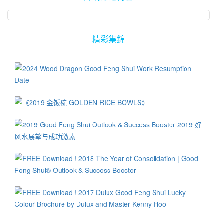
应。然而由于开挖如此大池，再加上必须设计得美观，必须耗费不
迁，房屋或公司装修、改造，忙碌不已。在歌舞昇平之际，需防得
免使用当天结婚。 从择日学的理论来看，虽然当天并非结婚或供进
即将谈婚论嫁的男朋友了！” 她继续说：“其实一开始时，我听闻’风
少，因此并非人人都能以此法处理之。 在深圳仍有无数的高楼皆曾
中有失。 家中或办公楼之西北方以及东方位在此年里带有流年关煞
行其他大事的良好日子，然而由于当天落在喜庆洋洋的新年节日气
水阵’时，心里有点为她感到不安。我真的以为你要建议她进行‘做法’
以好风水法门，展现在其内外部设计与装潢里。
凶气，因此在此二方位里避免摆设红色、黄色或棕色之设计或装饰
氛里，只要生肖不是属狗，在请教有实战经验以及有口碑的风水、
等宗教仪式，或摆放什么水晶之类的风水器具，有难度的步骤，让
精彩集錦
品。在此二方位适于涂上蓝色或白色的漆料，能帮助减低流年凶煞
择日大师后，挑选吉祥如意的时辰，也可以进行重大事情。 查当
我为她感到担忧不已！其实我后来才知悉，原来你只是建议她在其
之气。 2014年入中宫的四绿星亦是桃花星，因此是个大桃花年。单
天，最凶的时辰是在早上7点到9点，晚上7点到9点，在此二时段避
个人的好风水桃花位，即在北方、长期摆放美丽的花朵，就可以
身者会找到伴侣，未婚者小登科。然而也必须防范桃花劫，已婚者
免进行结婚仪式，动土、装修等事。 当天的吉时报包挂巳时（上午9
了！” “开始时我对此抱有极度怀疑与不解的问号。然而在由过去这
易有婚外情导致家庭失和，从政、从商者容易因为桃花事故丢官损
点到11点）、酉时（傍晚5点到7点），以及亥时(晚上9点到11点)。
么多年里，亲眼看到你的无数成功个案，包挂我的好朋友的成功例
财，甚至惹蚁上身！ 在2014年里，由于木气强盛再加上属木的四绿
想要在当天迎接吉神的人，可以在相关吉时迎接同处在西方的贵神
子，如今我对好风水这‘玩意儿’更加感到有兴致了！”她继续说。 笔
星飞入中宫，因此青绿色是最有影响力之年度色彩。在家居或公司
与财神。 由于当天喜神与五鬼同在西南方，因此避免迎接，以免误
者向她解析：“其实风水这门学问，主要是建立在所谓的‘吸引力法
之中央方位，涂上青绿为主之漆料或装饰，可以聚集吉气，帮助提
接凶气！ 以上资料供读者们参考之。 笔者祝贺各界新年进步、万事
则’以及‘万物共鸣’的基础上的。好风水其实是贯彻‘吸引力法则’的最
升孩子之学业进度、家人事业更趋稳定，加强个人及员工之创意思
如意、恭喜发财！
佳实践方法。” 吸引力法则里最主要只是强调个人的期望与信心以及
维。 由于受到强大木、火气之良好影响，此年里大多数人更注重健
图像化它们，以其所期望的愿景产生良好的共鸣现象，最终招来贵
康与保健。流年气象影响肝胆、肠胃、肾脏、血液、心脏、呼吸系
人与吉气。 然而在好风水的实践步骤过程里，个人的期望与信心可
统等疾，那些有此类潜伏性隐忧的人必须更多加保养，注意起居饮
以是带有的比重不需过高，但是当配合上好风水理论里非常功能性
食。此年里更多人注重肝胆排毒，从事此相关行业或产品者，在此
以及个人化的计算后，并应用在特定的时间、空间、方向、方位、
年里必大有斩获。 那些在过去皮肤敏感、肝胆肠胃虚弱、神经系统
各种外围以及个人五行、八字、颜色、形状等的配合下，其相互化
欠佳、常耗眼力者，也必须加强有关方面的保养与养生，因为此年
学与共鸣作用，能产生许多让人匪夷所思的强大的风水效应，最终
流年之气对上述人体器官不利。 在此年的阳历3、6、9、12以及
帮助人们吸引以及招徕无数贵人、财气、事业、爱情、健康等，即
2015年1月里，易有传染病或流行瘟疫，大人小孩必须注重个人整洁
众人梦寐以求的好风水生活境界！ 其实每一个人都有个人的桃花