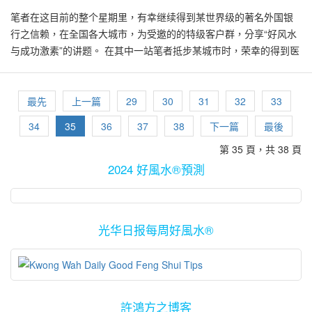
水欠佳的凶恶效果。有不少风水不佳的建筑物，如面对路冲、天斩
近曾到韩国首尔的赌场参观，其建筑物外部也是大量使用尖锐的设
利！声煞由属水的耳朵导入体内后，扰人情绪。表为耳朵、里为肾
性易患疾病或灾厄，必须妥善照顾家中幼小与老孺。 流年五黄星飞
结婚的名额早已经爆满！ 这是因为农历年十五元宵节与西方的情人
笔者在这目前的整个星期里，有幸继续得到某世界级的著名外国银
杀、灯柱等，一般的正规行业皆难以生存。然而有不少个案，风水
计。其基本格局也有后有靠山、明堂开阳并有活水小溪，左右有青
脏，当耳朵接受到不良因素时，会间接地影响老人家的肾脏系统。
落西北乾方，老年男性需加以留意头、肺部以及呼吸系统之症，万
节落在同一天，是可遇而不可求的！在记忆中，上一次的相似情
行之信赖，在全国各大城市，为受邀的的特级客户群，分享“好风水
不佳、阴气重的商业大厦，偏门生意却可以蒸蒸日上！大家印象中
龙、白虎收气的格局，气势非凡！然而赌场后的酒店靠山，其玻璃
当肾脏功能受到负面影响时，极有可能诱发其他病变如糖尿病，因
不可掉以轻心！ 好风水根据2014年之立春日八字以及流年卦象之
况，是在19年前的1995年！ 按阴历和阳历的规律，其公约数是19
与成功激素”的讲题。 在其中一站笔者抵步某城市时，荣幸的得到医
的偏门事业包括上述的夜店、娱乐场所、夜总会、色情事业等。 在
墙面看似一片带刺的蛇皮，赌场建筑物的每一个高柱上方都有许多
此绝不可等闲视之！” “这个放置在厨房的水池，面对炉灶，属于水
“豫卦”分析并显示，全年主财运及贵人，但也主灾刧、血光、争斗、
年。因此年十五元宵节和情人节是相隔19年才有一遇！如此类推，
生好友到机场接机，终于让在近期里疲于奔命的笔者，有个稍微歇
不得已之下，已经迁入或选择了面对十字路口的物业，许多人多会
尖刺设计，各个小屋顶都有像魔鬼面具般的形象，看起来像有许多
火相射，阴阳相冲，其象大凶！长久下来必然导致家人病变、家业
官非、小人、动乱，吉凶互见，不利土地等相关行业。在加紧努力
每相隔19年，我们个人生日的阴历和阳历会也会重叠在同一天。 根
息的机会。 笔者在医生好友的车里，不忘向在百忙中还抽空接机的
请教有经验以及口碑佳的风水老师以商对策，把外围可能原有的负
凶猛又冷血的杀手守卫着赌场范围，的确令人望而生畏，心生寒
破败！” 笔者补充说。 再加上在2013年里，西南方位有二黑病符星
与良好管理之下，仍会有所斩获。骏马必须觅得伯乐才能发挥所
据记录，在1938、1957、1976、1995年里，农历年的十五元宵节
她表达万二分的谢意。咱们也互相交流近期的个人动向，以及各种
最先
上一篇
29
30
31
32
33
面风水元素之效应减低。然而各师各法，每一位老师的风水处理方
意！ 有人妙想天开，如果能够参透个中风水玄机，依样画葫芦地应
莅临，在此位置放动水摆设，催动凶气，必然凶上加凶！难怪在这
长，因此要真正在2014年里得财获利，必须聪明地选择与优质伙伴
与西方的情人节皆落在同一天，而下一次的相似重逢，将是在2033
有趣的人生经历。 闲聊中笔者突然提到大约在一年前，在她穿针引
34
35
36
37
38
下一篇
最後
式可能不一样，因此效果也未必能相提并论。 扇形大池挡煞气 此栋
用在自己的家居或公司，那岂不是也一样能像赌场般发大财了
几个月来，家人出入医院与诊所无数次！ 八运期间，在西南坤位放
合作无间，或觅得命中贵人得以扶持。借助贵人之力量，必能趋吉
年！因此在这实属难得的日子里，除了在往后容易记忆外，对许多
线下所介绍认识、并要求笔者帮助催动其桃花运的某位女性朋友之
高楼的外围与内部设计欠佳，不但带来许多内部以及外围的风水负
吗？！ 其实赌场是属于偏门的生意，因此其风水设计大多是趋向比
置水池，是属于比较简单、即玄空大卦的一般水法。然而摆设时也
避凶，更上一层楼！ 2014之好风水关键字为“贵多一点”，并把该年
第 35 頁，共 38 頁
人来说，它也带有许多美好的吉祥意义。 一些人也认为，两个情意
近况。 正在开着车的医生好友，突然转过头并笑着脸告诉笔者：
面因素，影响内局也可能为其他、尤其是对面的商业大楼带来煞
较“阴”、“利”、“重”或“险”方面的设计与应用。也有人说，除了应用一
必须兼顾其他的风水条件与禁忌。 尤其是在室内摆设动水摆设，必
曾为“贵气年” (The Noble Year)。好风水预测在此年里百物之价格皆
绵绵的大好日子，对热恋中的男女可以省下额外开销，因为不必分
“噢，我最近真的太忙了！其实我早就应该告诉你的了！我的那位好
2024 好風水®預測
气。笔者见到此高楼的大门外有一堆与此高楼极为不相称的土黄色
般的风水格局，赌场上的设计也牵涉到一些“阴”方面的“法门”，绝不
须避开流年的煞方。因此一般较有实战经验的风水老师，会主动建
“贵多一点”，通货膨涨！ 2014之上半年主破财及损耗，尤其不利田
开庆祝或购买礼物，可以二合为一。尤其是在百物价格上涨的当
友嘛，在其实近期里将要结婚了！” 笔者听到后有喜出望外的兴奋
的石堆围墙，高约4尺余、长约20来尺，在大厦大门前有如一片往外
只是风水格局而已。 普罗大众的家居或公司的好风水设计，必须符
议客户必须每一年检查摆放位置，以免触动煞气！
地、物业、房产，好风水预见有高楼滞销、房产价格调整之现象。
儿，大家能省就省，皆大欢喜！ 对商家来说，华人的传统元宵情人
感，尤其当日是在东西方情人节交汇之前夕。 于是笔者马上追问：
凸的围墙，想必是经过某位风水师傅级人马的指点后才另外加上
合或达到安稳、祥和、活与清的境界。为达到藏风聚气之目的，室
然而此时有利于在过去想要置业，但又无法追得上价格经济上扬的
节日与西方的2月14日情人节交汇，能够带来无数商业价值。因此可
“真是的，你怎么从来都没有告诉过我有关此事的进展呀？！我还记
光华日报每周好風水®
去，供挡煞之用，然而是否有效，需由当事人证实才能知悉。 笔者
内外的气流设计必须回旋而忌直冲，更必须避免任何尖角煞。因此
地产，在此时涌现许多地产与高楼公寓之选择。然而银行的贷款条
预见，在当天或之前几天里，各商场、餐厅、礼品、服装、首饰店
得，是在大约一年前吧，她通过你来与我会面并向她提供好风水命
入住的酒店大门外，由于面对灯柱、十字路口、以及来自上述高楼
赌场的风水绝对不能盲目照抄，使用在家居或公司里，可能会弄巧
件苛刻，令有意置业者借贷无门，间接地诱发房地产、物业滞销，
等行业，将隆重布局温馨又甜蜜的爱情效果，大家推出各种促销产
运管理的分析。当时的她对自己的前路，尤其是像是遥遥无期的爱
的V形尖角冲射，某著名风水老师建议在大门外建了一个非常大、呈
反拙！ All Rights Reserved by Master Kenny Hoo & GOOD FENG
众人心情七上八下。地点、风水上佳与及设计有过人之处之有地房
品与服务，竞相抢滩，必能把新年的喜庆气氛推向另一更高境界！
情路，有彷徨无主又带有无奈的感觉。” 开着车子的医生好友说：
现扇形的人工瀑布水池、与对面的商业大厦遥遥相对。如此的扇形
SHUI Geomantic Research
产，仍有上涨空间，虽然其上涨速度缓和。 在年中，歌舞升平，婚
查阳历2月14日，即农历正月十五日，为丙辰，满日，冲克生肖属狗
“是的，你当时建议她在自己的家中的北方，摆放风水阵，以催动她
大池，犹如半月形，对一般外围的煞气能有阻挡与制止的良好效
嫁添丁等喜事比比皆是。但期间见小耗星，主礼乐、结婚宴会、搬
的人。因此即将结婚的青年男女，如果任何一方属狗的话，尽量避
的爱情运。可真神奇，其实在短短的两个星期里，她就遇上了目前
許鴻方之博客