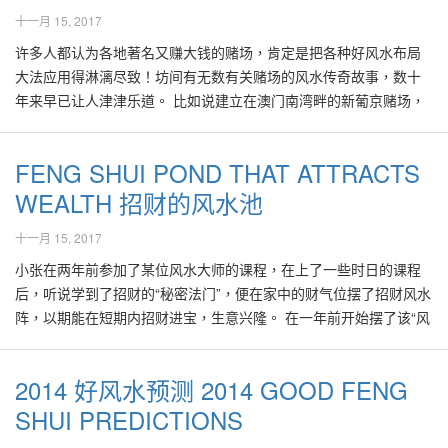
耳、杏仁、百合、燕窝、梨、香蕉、冬蟲夏草、人參、沙參、西洋
对阴阳五行的各种生克与共鸣的原理，可以推断出很多事故的因
构、间隔或所处位置欠佳，进而造成人们的心理作祟现象。欧美国
一个极大的十字路口之一角，丁山癸向。它毗邻地铁站，距罗湖火
说： 房子的东方有明显的缺角时，可以在东方位置的墙壁上以树木
十一月 15, 2017
參、黨參、太子參、黃芪、山藥、蜂蜜、秋菊花、麦冬、桔梗、甘
由，并可以现代化的好风水命运管理之道，达到趋吉避凶之目标。
家的一些地质与生物学家曾对世界各国多座凶宅，进行了实地勘查
车站及关口出入香港仅需几分钟车程，离深圳国际机场也只需40分
花草装饰，或漆上浅青色，以补东方属木之气。 房子的南方有明显
草等。不少的中成药店也会建议服用养阴清肺膏、琼玉膏等老字号
在此笔者尝试以2013年的流年八字来稍作研究。2013癸巳蛇年的八
研究，发现凶宅现象其实与电磁污染，如雷达站、电讯塔，电流转
钟左右之车程。更好的是，由酒店步行5分钟即可到达深圳必访、人
许多人都认为各地著名又赚大钱的赌场，肯定是把各种好风水布局
的缺角时，可以在南方位置漆上浅红或紫色，以补南方属火之气。
的成药，以促进体内五行平衡。 All Rights Reserved by Master
字如下： 日主 戊 辛 甲 癸 子 丑 寅 巳 农历7月是由阳历
换站，或不良的地质因素有关。此外，不少缺乏绿化、水源或环
文与商业气息皆浓厚的东门步行街，在此住宿肯定方便无比，难怪
大法应用得淋漓尽致！坊间有无数有关赌场的风水传奇故事，数十
子的西方有明显的缺角时，可以在西方位置漆上浅白或银色以补西
Kenny Hoo & GOOD FENG SHUI Geomantic
2013年8月7日开始打开序幕，由该日开始一直到阳历9月4日，为上
境、大气污染等因素，能导致居住者容易产生精神恍惚、烦躁不安
此酒店门庭若市。然而当笔者在与此5星级酒店毗邻的另一家、听说
年来早已让人津津乐道。 比如说建立在澳门南湾畔的新葡京赌场，
方属金之气。 房子的北方有明显的缺角时，可以在北方位置漆上蓝
Research,www.GoodFengShui.com 作者简介 About the Author: 许
金、下金的“庚申”7月干支，与2013年的流年八字里的年柱“癸巳”以
和头疼脑昏以及失眠等症状，进而容易产生幻觉。 从好风水的角度
曾经是5星级酒店的却因为生意不济，最终出顶他人而成为了按摩与
其设计外观像个金碧辉煌的大鸟笼，有人说其风水寓意是能够吸引
色，以补北方属水之气。 颜色能够影响人体各种器官甚至运势以及
鸿方老师 (Master Kenny Hoo,
Kenny@GoodFengShui.com
) 自小
及“甲寅”互相刑害。由此项组合，可预见阳历2013年的8月份是不平
来探讨，往往发现此类凶宅的空间设计、采光、空气素质皆欠佳，
成人休闲俱乐部。 笔者在酒店面对的十字路口、四方交界的商业大
来自各方赌客，并使到他们的钱财进入赌场后便难以出去，促使赌
产生好风水的效能。比如说某人的八字先天欠火，因此可以刻意选
FENG SHUI POND THAT ATTRACTS
醉心中华文化与术数研究。荣获大学奖学金，修读电脑工程荣誉学
稳也不平安的时机。这些情况也已开始反映在经济、股市激烈波
导致居住在此类房屋者，健康欠佳也容易产生精神恍惚、因而容易
厦勘察发现，虽然此区地理位置上好，然而并不是每一栋商业大厦
场日日赢面满满。 相关图片参
择属火的红色、紫色或粉红色等服饰，以增强运势，容易招引贵
位。曾任职多家海内外上市机构，并曾担任亚太区域高级董事一
动、各种负面消息接踵而来、加上极端气象、治安败坏、纷争与祸
产生鬼魅的幻觉。因此在选择、设计或装修一间好风水的房屋的过
或酒店都能招来好生意。 比如说，在笔者所住宿的5星级酒店、十字
WEALTH 招财的风水池
考:https://www.facebook.com/notes/kenny-hoo-good-
人。 比如说在室内装修的主调应该淡雅明快，不宜大红大紫，宜适
职。2000年开始从事风水堪舆研究事业，创办"好风水堪舆研究机
害不断地在此月里异常地频密发生。 家居北方置动水摆设 有些人对
程里，都必须考虑这些基本要素必须在设计与安排得当。更重要的
路口正对面的另一栋商业高楼，却门可罗雀。此栋商业高楼门面对
fengshui/casinos-feng-shui-design-
当配以暖色调，更不宜大面积地配置冷色调。 颜色其实在风水的实
十一月 15, 2017
构"(www.GoodFengShui.com)，专业提供阴阳宅堪舆设计规划服
这一系列的负面新闻感到悲哀、气馁与极度不安，甚至可能导致他
是必须为每一位居住者以其八字五行喜忌，与房屋的各个方位的五
十字路口中心，与笔者的酒店遥遥相对，因此笔者可由酒店房内不
%E8%B5%8C%E5%9C%BA%E7%9A%84%E9%A3%8E%E6%B0%B4%
践里占有重要席位，绝不可轻视。在知悉自身的喜用五行后，可以
务。2005年获得台湾当局颁发‘全球十大专业人才精英奖'及‘全球十
们打消一切大小事务，对未来感到悲观。这主要是因为大多数人面
行相互配合得当，才能沾的好风水的效应。 在选择好的房屋时，必
时观察其动静。 该办公楼有约30层，然而真正有租户迁入办公的单
新葡京赌场的正门设计看起来很有煞气，绝不会给人有“祥和”的感
应用相关的喜用颜色，比如说在服饰或家居漆料的选择里。简易地
小张在两年前参加了某位风水大师的课程，在上了一些时日的课程
大优质企业精品奖'。2009年获得中国大陆之中国文化信息协会推举
对这一连串的负面情况时，由于无法知悉该负面影响将会拖多久，
须避免选择屋外能够明显见到大的电讯塔、雷达站、尖角、高树、
位却寥寥可数！在此商业高楼有2条长达百余尺、由约24楼层到12楼
觉。该大门的设计看起来像狮子或老虎口的样式，赌客来到门前，
达到趋吉避凶的途径。
后，听说学到了招财的“秘密法门”，便在家中的财气位摆了招财风水
为‘中华文化传播学家'。并与两岸三地海内外，一百名为中华文化发
因此面对风险管理的困难时，对未来自然感到傍徨无助。 其实不论
灯柱、路冲、天斩杀、斩腰水等不良的风水因素。 凶宅，就算是价
层直直挂下来的巨型红色招租广告布条，观其颜色与外观，挂置于
仿佛马上掉进猛兽的嘴里，无论赌客当时的气势多么凌厉，看到此
阵，以期能在短期内招财进宝，生意兴隆。 在一年前开始摆了该“风
展不遗馀力、努力贡献的英杰们，齐列入《璀璨神州》丛书，并被
是否在农历7月里有否阴灵作祟，所谓风水轮流转、否极泰来，根据
格比较低廉，在购买后往往皆比较难以转手出售或租出去。因此不
此想必已早有多时了，然而其租用率仍然无法迎头赶上。 相关图片
格局之风水格局摆设，必定也心中一寒，马上被它镇压或摄住了！
水阵”的时候，小张的事业与财运的确大有改进，因此让他兴奋不
选为封面人物。2012年受中国国际易学联合会出席风水文化国际论
好风水八字命理分析，过了农历7月，在下半年接下来的几个月里，
少凶宅最后被改造成宗教场所，如佛堂、教会等。一些被改成小型
参考:https://www.facebook.com/notes/kenny-hoo-good-
新葡京赌场的圆形顶部，有利刀形的利器设计而围成一圈、如刺猬
已，几乎无时无刻下足功夫保持此风水阵的完整性，更下令家人或
2014 好风水预测 2014 GOOD FENG
坛暨汉文化区域风水文化联合申遗研讨会并发表论文。2013年在上
除了阳历11月份的些许负面事故，由于日柱与时柱互相生和，意谓
医疗中心、安老院、残疾人士看顾中心、货仓等。 但一些不讳忌者
fengshui/fengshui-ed-buildings-in-shenzhen-
般的刀尖剌向外面，必定能把战斗信心满满的赌客，搞到有如万箭
佣人不可接近它以免造成风水阵的破坏！ 然而在进入2013年的4月
海长叁角易学高峰论坛获颁国际大奖，以褒扬其十馀年来在世界各
着接下来将是柳暗花明又一村的好景！ 进入下半年时，由于金、水
的投资者，或因为其价格比市价便宜，把凶宅买下后，在考虑到往
%E6%B7%B1%E5%9C%B3%E7%9A%84%E9%A3%8E%E6%B0%B4%
穿心般而溃不成军！这样以来赌场便可以大杀八方，财源广进！ 更
SHUI PREDICTIONS
份开始，小张的事业开始面对接二连三的不如意以及破财之事。不
地推广易学与风水文化，以及提倡世界和平之努力。
气逐渐增长，必须避免在家居或公司里的西北、西、西南等方位进
后的买家可能会有所避忌，可以考虑把整间房屋刷上清新又亮丽的
V形内凹，无法聚吉气 笔者发现，该商业高楼有设计上的先天缺
令大马人津津乐道的云顶赌场，也一样充满了无数风水传奇典故！
单如此，家中的老母亲、孩子都逐一生病，经常进出诊所甚至医