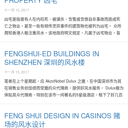
应，基本上是由于地球与太阳以及其他行星相对的位置与角度皆有
祷、并祝愿伤者早日康复！ 由于此严重事故发生在农历的7月中旬，
元素组成，并且可以它们之间的相互生克关系、即相对理论诠释。
十一月 15, 2017
所不同，因此在每一段季节里会有其独特的五行气组合，能够影响
有很多人马上联想到是否是猛鬼作祟、抢夺人命！？于是大家议论
阴阳理论中五行的生克关系如下： 五行相生：金生水，水生木，木
处在全地球上，无论身在何处的每一个人！ 由于秋天时分气候比较
纷纷，有的人在接下来的2个星期里打算足不出户，以避免不小心遇
凶宅是指曾有人在内枉死、被谋杀、含冤或含恨自杀事故而造成死
生火，火生土，土生金。 五行相剋：金剋木，木剋土，土剋水，水
燥，有比较多的人将面对肺燥與肺胃津虧损的情况,，其连锁反应甚
上祸害！ 阴阳五行之气催化吉凶 笔者也在当天晚上接到著名马来电
亡之物业。甚至一些有频传灵异事件的建筑物也被列为凶宅。 众所
剋火，火剋金。 阴阳与五行，其自然根本就涵盖了地球上的万事、
至影响胃、腎的功能。根据中医的论述，肺燥津虧的一般征兆主要
视台的电话访问，发表有关农历七月鬼节与此严重交通意外的可能
周知香港人极注重风水。该地政府明文规定，凡属于凶宅物业，皆
万物。如: 五行配五星：木、火、土、金、水 (五大行星)； 五行配五
是唇、口、鼻、喉等干，不时有乾咳但少痰，甚至一些人在咳嗽时
性联系。 以一般的逻辑思维看，在世界各地几乎每1个月都会有发生
必须如实报上，不可隐瞒，不然可被罚款。这是因为凶宅物业通常
方：东、南、中、西、北； 五行配五色：青、赤、黄、白、黑； 五
有痰帶些许血絲、甚至常有便秘的征状，并导致皮膚皺紋增多，身
车祸的可能性，并可能由各种因素而导致祸害的发生，如天气或路
是不受买家欢迎的，所以其价格通常的都低于市价二、三成。 在有
行配五脏：肝、心、脾、肺、肾； 五行配五味：酸、苦、甘、辛、
FENGSHUI-ED BUILDINGS IN
体乏力、并消瘦等现象。一些人在入秋时慧不时感到頭暈、心煩燥
面情况、其他车辆驾驶者的鲁莽态度、交通工具如轮胎、刹车掣的
所选择之下，物业投资者当然对凶宅避之大吉。因此在香港可以轻
咸； 五行配五音：角、徵、宫、商、羽。 因此自古以来，风水或堪
熱，腰酸、精少、帶下等不适症状，有经验的老人家也许会建议服
状况、司机的当天驾驶条件等等，皆有可能诱发严重车祸事故。 然
SHENZHEN 深圳的风水楼
易得到各地區的凶宅資料，提供买家参考。如果买家或投资者在不
舆学里的阴阳五行学说，早已把颜色根据其相关属性归类，如红、
用一些传统中成药如六味地黃丸或大補陰丸以调润，此资料供大家
而当大家稍作留意，可能会发现，不少的一些祸害事故，在同一段
知情或被隐瞒下购买了凶宅，在入住后面对凶煞或灵异事故，甚至
紫、粉红色属火，蓝、黑色属水，绿色属木，黄、棕色属土，白、
十一月 15, 2017
参考之。 在家居或公司五行属金的西方与西北方,应避免放置过多尖
时期里，会在世界不同的角落接二连三地发生。有人说这是个巧
在日后难以脱手转卖或蒙受亏损，可造成诉讼索赏案件。 曾听闻某
银色属金等。 古人其实早已懂得在家居、服饰以及生活起居等，应
锐的工具，或红彤彤的摆设品，以避免产生不良的风水效应，影响
合，也有不少人认为是事出必有其因由，更想通过各种管道深入探
些凶宅，在入住后家人的健康每况愈下，运气如江河日下，生意事
笔者在上个星期起，应 AkzoNobel Dulux 之邀，在中国深圳市为其
用各种颜色的配搭来表达对节日、喜庆、嫁娶、葬礼等气氛。比如
家人健康甚至事业与财运。在此二方位可以漆上以蓝色为主的颜
讨、一窥究竟以便在未来能够趋吉避凶。 “意外”即意料之外的突发
业受到打击。一些凶宅在入住后，居住者不时碰上灵异事件，搞到
在销售业务创佳绩而受邀的众代理商，提供好风水服务。 Dulux极为
说在新年喜庆日子里，家家户户以大红大紫凸显喜庆气氛，以示庆
色，能够提升好风水运势，招引贵人并加强事业与财运。 一如好风
事故，除了猛鬼干扰或作祟之说辞，大家也难以找到其他因由以判
人心惶惶，寝食不安，甚至有枉死事件。这都是大家在入住前想要
体贴其众代理商，特别在该市一间著名的5星级酒店，租下了好几百
典。而在葬礼上以黑白的服饰以及摆设，表达对往生者以及其家人
水命运管理之调候法则，为避免在秋季受到过多的肺燥之害，就应
断此次意外事故的根源所在。 然而从好风水的角度来探讨此类意外
尽力避免的情形。 以灵学角度来解释有关凶宅的现象，主要是由于
间房供他们住宿，以便参加课程以及游山玩水，笔者也因此而沾光
沉痛的悲哀之情。 颜色不单只被应用在中华的传统文化与习俗里，
以八字的“燥则润之” 法则，以便达到体内五行平衡，身体就自然健
事故时，其实无需牵涉到鬼神之说。当某些吉或凶的阴阳五行之气
这些含冤或含恨,不甘而死的冤魂想要复仇、找替身等理由而留恋人
不少。 在深圳市逗留了1个星期，笔者也顺道在市内各区逛逛，期间
在风水的实践过程，它其实也早已融入其中，颜色与风水自古已浑
FENG SHUI DESIGN IN CASINOS 赌
康了。传统的五行养生法，建议在秋季常食用养阴生津之食材，如
降临到某段时空时，它可以在不同的地点但其又带有相似的风水催
间，造成各种不可预知的灵异现象。 从比较科学化的角度来看，不
当然不离老本行，趁机探讨风水之道有否在深圳市里被发扬光大？
若天成！ 房子形状必须五行齐全，所以在设计里必须没有显著的缺
莲藕或藕粉，因为藕有养肺、通肺气的作用。其他适宜的食材有银
化条件时，可以引起一连串、相似的吉或凶的事件。 因此通过八字
少研究发现这些灵异事件通常是由于有关建筑物的建筑材料、结
场的风水设计
该5星级酒店地理位置得天独厚，坐落于深圳市国贸商业区中心，在
角。对有缺角的房子。可以应用颜色配搭以达到五行齐全，比如